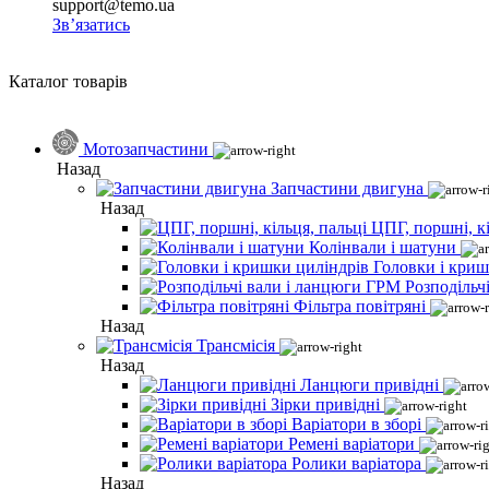
support@temo.ua
Зв’язатись
Каталог товарів
Мотозапчастини
Назад
Запчастини двигуна
Назад
ЦПГ, поршні, кі
Колінвали і шатуни
Головки і криш
Розподільч
Фільтра повітряні
Назад
Трансмісія
Назад
Ланцюги привідні
Зірки привідні
Варіатори в зборі
Ремені варіатори
Ролики варіатора
Назад