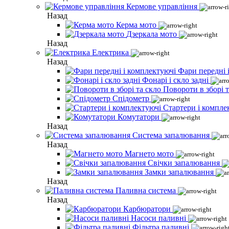
Кермове управління
Назад
Керма мото
Дзеркала мото
Назад
Електрика
Назад
Фари передні 
Фонарі і скло задні
Повороти в зборі т
Спідометр
Стартери і компле
Комутатори
Назад
Система запалювання
Назад
Магнето мото
Свічки запалювання
Замки запалювання
Назад
Паливна система
Назад
Карбюратори
Насоси паливні
Фільтра паливні