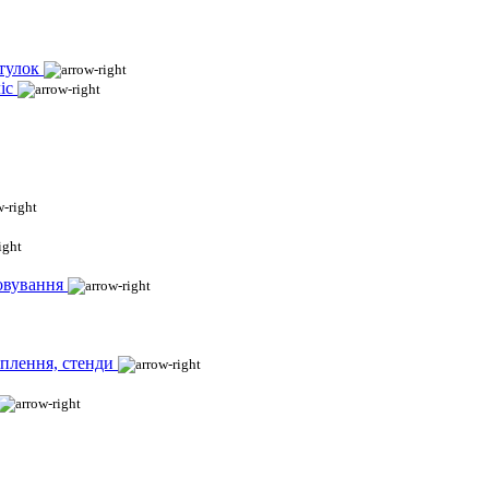
тулок
іс
овування
іплення, стенди