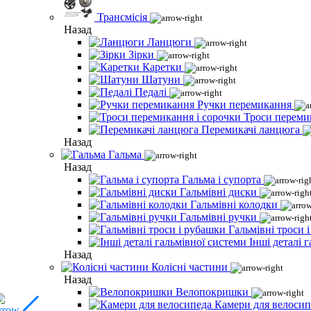
Трансмісія
Назад
Ланцюги
Зірки
Каретки
Шатуни
Педалі
Ручки перемикання
Троси переми
Перемикачі ланцюга
Назад
Гальма
Назад
Гальма і супорта
Гальмівні диски
Гальмівні колодки
Гальмівні ручки
Гальмівні троси 
Інші деталі 
Назад
Колісні частини
Назад
Велопокришки
Камери для велосип