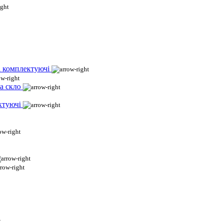
і комплектуючі
а скло
ктуючі