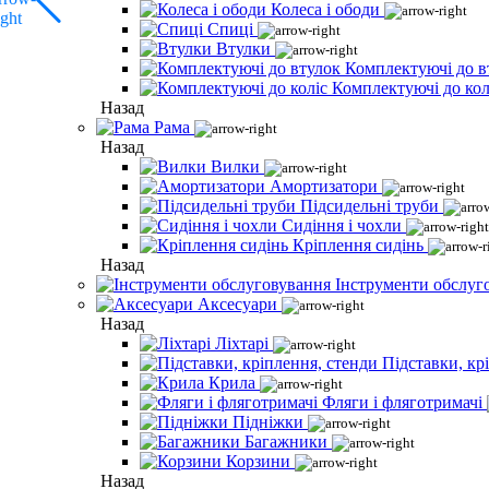
Колеса і ободи
Спиці
Втулки
Комплектуючі до в
Комплектуючі до кол
Назад
Рама
Назад
Вилки
Амортизатори
Підсидельні труби
Сидіння і чохли
Кріплення сидінь
Назад
Інструменти обслуг
Аксесуари
Назад
Ліхтарі
Підставки, кр
Крила
Фляги і фляготримачі
Підніжки
Багажники
Корзини
Назад