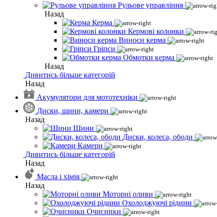
Рульове управління
Назад
Керма
Кермові колонки
Виноси керма
Гріпси
Обмотки керма
Назад
Дивитись більше категорій
Назад
Акумулятори для мототехніки
Диски, шини, камери
Назад
Шини
Диски, колеса, ободи
Камери
Дивитись більше категорій
Назад
Масла і хімія
Назад
Моторні оливи
Охолоджуючі рідини
Очисники