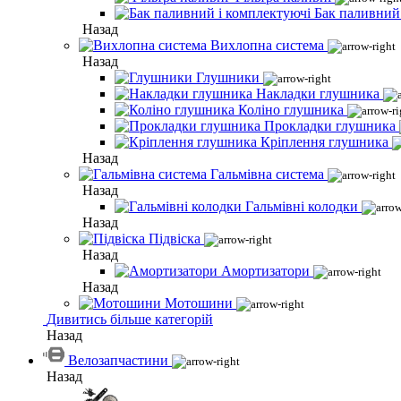
Бак паливний
Назад
Вихлопна система
Назад
Глушники
Накладки глушника
Коліно глушника
Прокладки глушника
Кріплення глушника
Назад
Гальмівна система
Назад
Гальмівні колодки
Назад
Підвіска
Назад
Амортизатори
Назад
Мотошини
Дивитись більше категорій
Назад
Велозапчастини
Назад