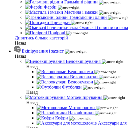
Гальмівні рідини
Фарби
Мастила і змазки
Трансмісійні оливи
Присадки
Омивачі і очисники скла
Поліролі
Дивитись більше категорій
Назад
Екіпірування і захист
Назад
Велоекіпірування
Назад
Велошоломи
Велоперчатки
Велоокуляри
Футболки
Назад
Мотоекіпірування
Назад
Мотошоломи
Наколінники
Кофри
Аксесуари для