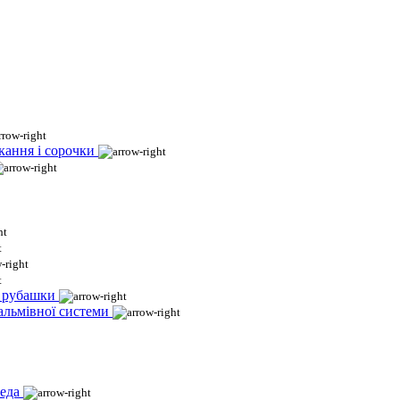
кання і сорочки
і рубашки
гальмівної системи
еда