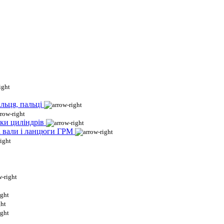
льця, пальці
ки циліндрів
і вали і ланцюги ГРМ