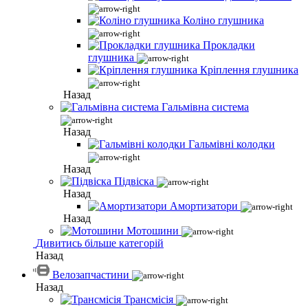
Коліно глушника
Прокладки
глушника
Кріплення глушника
Назад
Гальмівна система
Назад
Гальмівні колодки
Назад
Підвіска
Назад
Амортизатори
Назад
Мотошини
Дивитись більше категорій
Назад
Велозапчастини
Назад
Трансмісія