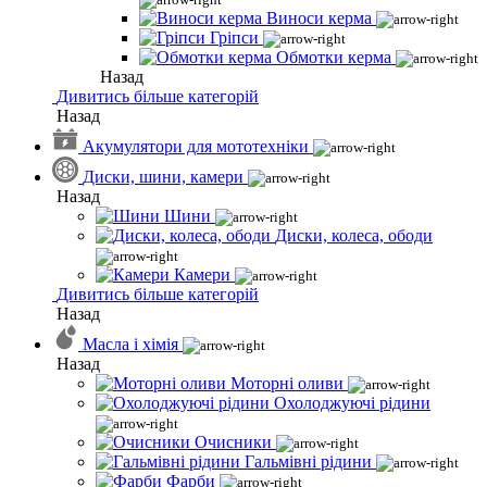
Виноси керма
Гріпси
Обмотки керма
Назад
Дивитись більше категорій
Назад
Акумулятори для мототехніки
Диски, шини, камери
Назад
Шини
Диски, колеса, ободи
Камери
Дивитись більше категорій
Назад
Масла і хімія
Назад
Моторні оливи
Охолоджуючі рідини
Очисники
Гальмівні рідини
Фарби