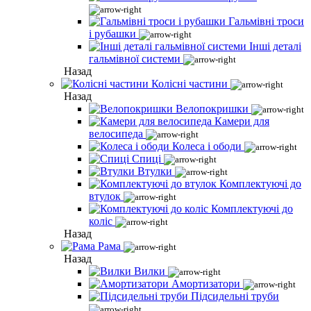
Гальмівні троси
і рубашки
Інші деталі
гальмівної системи
Назад
Колісні частини
Назад
Велопокришки
Камери для
велосипеда
Колеса і ободи
Спиці
Втулки
Комплектуючі до
втулок
Комплектуючі до
коліс
Назад
Рама
Назад
Вилки
Амортизатори
Підсидельні труби