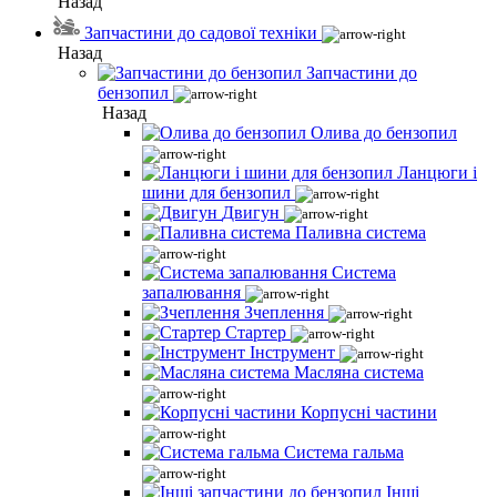
Назад
Запчастини до садової техніки
Назад
Запчастини до
бензопил
Назад
Олива до бензопил
Ланцюги і
шини для бензопил
Двигун
Паливна система
Система
запалювання
Зчеплення
Стартер
Інструмент
Масляна система
Корпусні частини
Система гальма
Інші