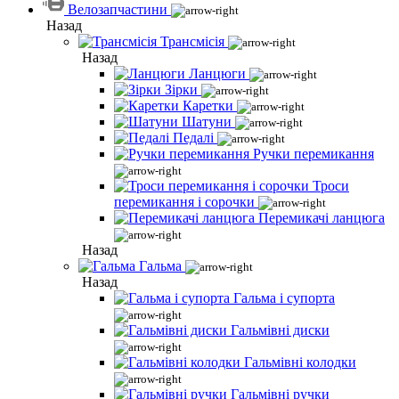
Велозапчастини
Назад
Трансмісія
Назад
Ланцюги
Зірки
Каретки
Шатуни
Педалі
Ручки перемикання
Троси
перемикання і сорочки
Перемикачі ланцюга
Назад
Гальма
Назад
Гальма і супорта
Гальмівні диски
Гальмівні колодки
Гальмівні ручки