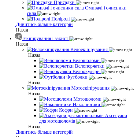
Присадки
Омивачі і очисники
скла
Поліролі
Дивитись більше категорій
Назад
Екіпірування і захист
Назад
Велоекіпірування
Назад
Велошоломи
Велоперчатки
Велоокуляри
Футболки
Назад
Мотоекіпірування
Назад
Мотошоломи
Наколінники
Кофри
Аксесуари
для мотошоломів
Назад
Дивитись більше категорій