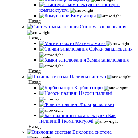
Стартери і
комплектуючі
Комутатори
Назад
Система запалювання
Назад
Магнето мото
Свічки запалювання
Замки запалювання
Назад
Паливна система
Назад
Карбюратори
Насоси паливні
Фільтра паливні
Бак
паливний і комплектуючі
Назад
Вихлопна система