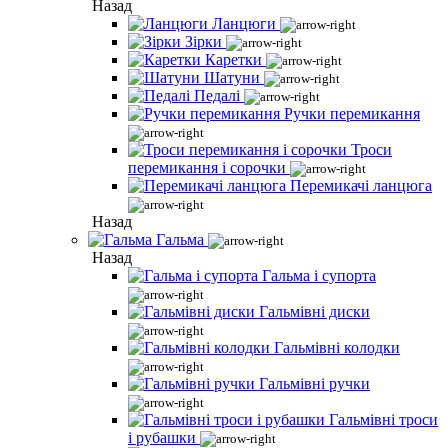
Назад
Ланцюги
Зірки
Каретки
Шатуни
Педалі
Ручки перемикання
Троси
перемикання і сорочки
Перемикачі ланцюга
Назад
Гальма
Назад
Гальма і супорта
Гальмівні диски
Гальмівні колодки
Гальмівні ручки
Гальмівні троси
і рубашки