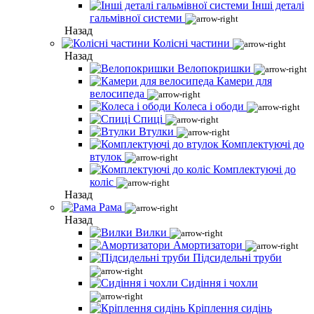
Інші деталі
гальмівної системи
Назад
Колісні частини
Назад
Велопокришки
Камери для
велосипеда
Колеса і ободи
Спиці
Втулки
Комплектуючі до
втулок
Комплектуючі до
коліс
Назад
Рама
Назад
Вилки
Амортизатори
Підсидельні труби
Сидіння і чохли
Кріплення сидінь