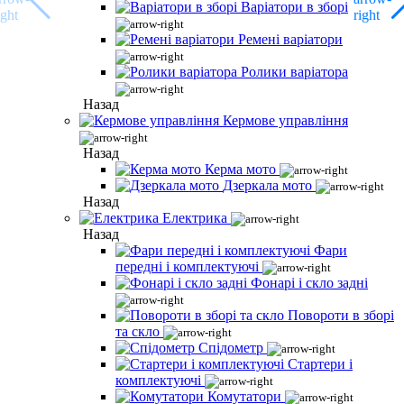
Варіатори в зборі
Ремені варіатори
Ролики варіатора
Назад
Кермове управління
Назад
Керма мото
Дзеркала мото
Назад
Електрика
Назад
Фари
передні і комплектуючі
Фонарі і скло задні
Повороти в зборі
та скло
Спідометр
Стартери і
комплектуючі
Комутатори