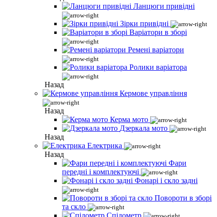
Ланцюги привідні
Зірки привідні
Варіатори в зборі
Ремені варіатори
Ролики варіатора
Назад
Кермове управління
Назад
Керма мото
Дзеркала мото
Назад
Електрика
Назад
Фари
передні і комплектуючі
Фонарі і скло задні
Повороти в зборі
та скло
Спідометр