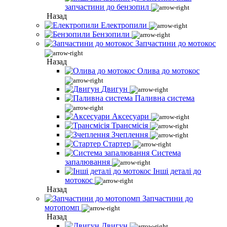
запчастини до бензопил
Назад
Електропили
Бензопили
Запчастини до мотокос
Назад
Олива до мотокос
Двигун
Паливна система
Аксесуари
Трансмісія
Зчеплення
Стартер
Система
запалювання
Інші деталі до
мотокос
Назад
Запчастини до
мотопомп
Назад
Двигун