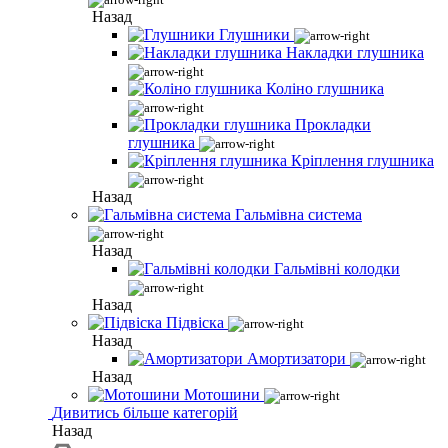
Назад
Глушники
Накладки глушника
Коліно глушника
Прокладки
глушника
Кріплення глушника
Назад
Гальмівна система
Назад
Гальмівні колодки
Назад
Підвіска
Назад
Амортизатори
Назад
Мотошини
Дивитись більше категорій
Назад