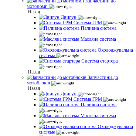
Запчастини до
мотопомп
Назад
Двигун
Система ГРМ
Паливна система
Масляна система
Охолоджувальна
система
Система стартера
Назад
Запчастини до
мотоблоків
Назад
Двигун
Система ГРМ
Паливна система
Масляна система
Охолоджувальна
система