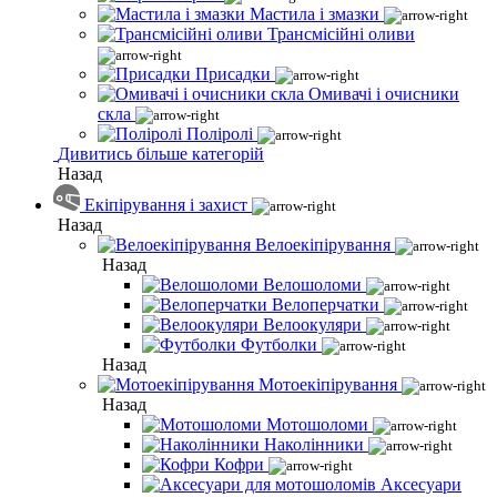
Мастила і змазки
Трансмісійні оливи
Присадки
Омивачі і очисники
скла
Поліролі
Дивитись більше категорій
Назад
Екіпірування і захист
Назад
Велоекіпірування
Назад
Велошоломи
Велоперчатки
Велоокуляри
Футболки
Назад
Мотоекіпірування
Назад
Мотошоломи
Наколінники
Кофри
Аксесуари