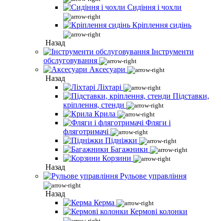
Сидіння і чохли
Кріплення сидінь
Назад
Інструменти
обслуговування
Аксесуари
Назад
Ліхтарі
Підставки,
кріплення, стенди
Крила
Фляги і
фляготримачі
Підніжки
Багажники
Корзини
Назад
Рульове управління
Назад
Керма
Кермові колонки