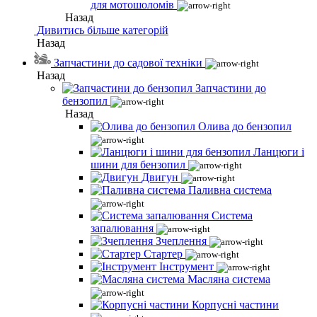
для мотошоломів
Назад
Дивитись більше категорій
Назад
Запчастини до садової техніки
Назад
Запчастини до
бензопил
Назад
Олива до бензопил
Ланцюги і
шини для бензопил
Двигун
Паливна система
Система
запалювання
Зчеплення
Стартер
Інструмент
Масляна система
Корпусні частини