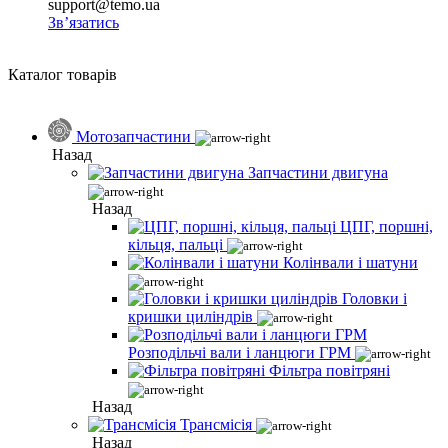
support@temo.ua
Зв’язатись
Каталог товарів
Мотозапчастини
Назад
Запчастини двигуна
Назад
ЦПГ, поршні,
кільця, пальці
Колінвали і шатуни
Головки і
кришки циліндрів
Розподільчі вали і ланцюги ГРМ
Фільтра повітряні
Назад
Трансмісія
Назад