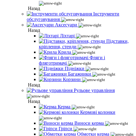
Назад
Інструменти
обслуговування
Аксесуари
Назад
Ліхтарі
Підставки,
кріплення, стенди
Крила
Фляги і
фляготримачі
Підніжки
Багажники
Корзини
Назад
Рульове управління
Назад
Керма
Кермові колонки
Виноси керма
Гріпси
Обмотки керма