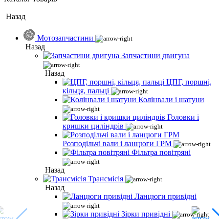
Назад
Мотозапчастини
Назад
Запчастини двигуна
Назад
ЦПГ, поршні,
кільця, пальці
Колінвали і шатуни
Головки і
кришки циліндрів
Розподільчі вали і ланцюги ГРМ
Фільтра повітряні
Назад
Трансмісія
Назад
Ланцюги привідні
Зірки привідні