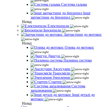
Система гальма
Інші
запчастини до бензопил
Назад
Електропили
Бензопили
Запчастини до мотокос
Назад
Олива до мотокос
Двигун
Паливна система
Аксесуари
Трансмісія
Зчеплення
Стартер
Система
запалювання
Інші деталі до
мотокос
Назад