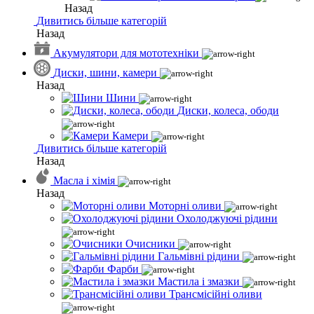
Назад
Дивитись більше категорій
Назад
Акумулятори для мототехніки
Диски, шини, камери
Назад
Шини
Диски, колеса, ободи
Камери
Дивитись більше категорій
Назад
Масла і хімія
Назад
Моторні оливи
Охолоджуючі рідини
Очисники
Гальмівні рідини
Фарби
Мастила і змазки
Трансмісійні оливи