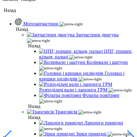
Назад
Мотозапчастини
Назад
Запчастини двигуна
Назад
ЦПГ, поршні,
кільця, пальці
Колінвали і шатуни
Головки і
кришки циліндрів
Розподільчі вали і ланцюги ГРМ
Фільтра повітряні
Назад
Трансмісія
Назад
Ланцюги привідні
Зірки привідні