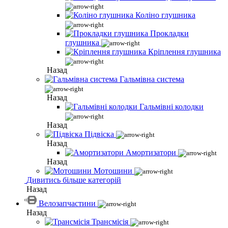
Коліно глушника
Прокладки
глушника
Кріплення глушника
Назад
Гальмівна система
Назад
Гальмівні колодки
Назад
Підвіска
Назад
Амортизатори
Назад
Мотошини
Дивитись більше категорій
Назад
Велозапчастини
Назад
Трансмісія