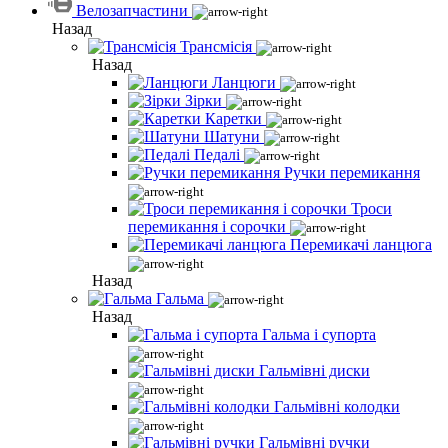
Велозапчастини
Назад
Трансмісія
Назад
Ланцюги
Зірки
Каретки
Шатуни
Педалі
Ручки перемикання
Троси
перемикання і сорочки
Перемикачі ланцюга
Назад
Гальма
Назад
Гальма і супорта
Гальмівні диски
Гальмівні колодки
Гальмівні ручки