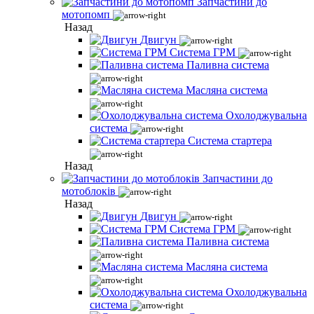
Запчастини до
мотопомп
Назад
Двигун
Система ГРМ
Паливна система
Масляна система
Охолоджувальна
система
Система стартера
Назад
Запчастини до
мотоблоків
Назад
Двигун
Система ГРМ
Паливна система
Масляна система
Охолоджувальна
система