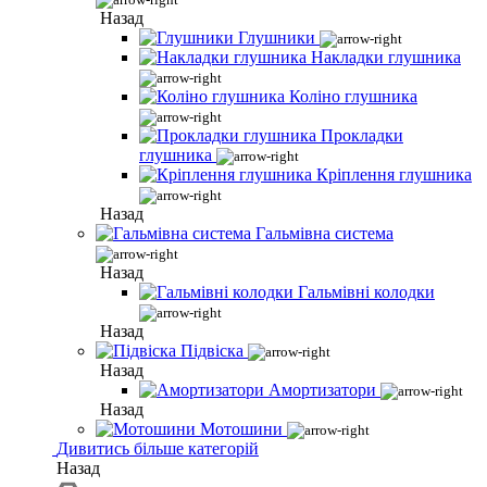
Назад
Глушники
Накладки глушника
Коліно глушника
Прокладки
глушника
Кріплення глушника
Назад
Гальмівна система
Назад
Гальмівні колодки
Назад
Підвіска
Назад
Амортизатори
Назад
Мотошини
Дивитись більше категорій
Назад