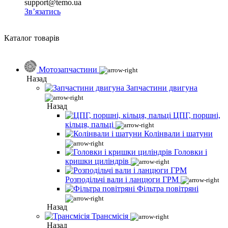
support@temo.ua
Зв’язатись
Каталог товарів
Мотозапчастини
Назад
Запчастини двигуна
Назад
ЦПГ, поршні,
кільця, пальці
Колінвали і шатуни
Головки і
кришки циліндрів
Розподільчі вали і ланцюги ГРМ
Фільтра повітряні
Назад
Трансмісія
Назад