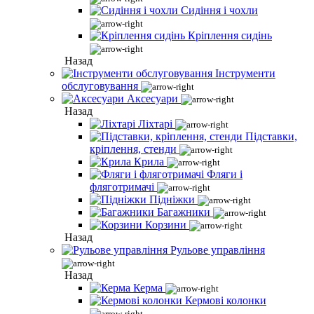
Сидіння і чохли
Кріплення сидінь
Назад
Інструменти
обслуговування
Аксесуари
Назад
Ліхтарі
Підставки,
кріплення, стенди
Крила
Фляги і
фляготримачі
Підніжки
Багажники
Корзини
Назад
Рульове управління
Назад
Керма
Кермові колонки