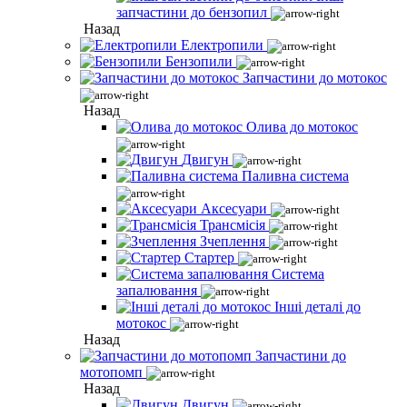
запчастини до бензопил
Назад
Електропили
Бензопили
Запчастини до мотокос
Назад
Олива до мотокос
Двигун
Паливна система
Аксесуари
Трансмісія
Зчеплення
Стартер
Система
запалювання
Інші деталі до
мотокос
Назад
Запчастини до
мотопомп
Назад
Двигун