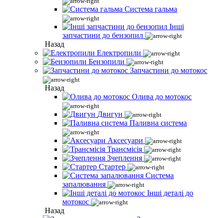
Система гальма
Інші
запчастини до бензопил
Назад
Електропили
Бензопили
Запчастини до мотокос
Назад
Олива до мотокос
Двигун
Паливна система
Аксесуари
Трансмісія
Зчеплення
Стартер
Система
запалювання
Інші деталі до
мотокос
Назад