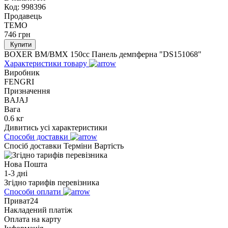
Код:
998396
Продавець
TEMO
746
грн
Купити
BOXER BM/ВМX 150cc Панель демпферна "DS151068"
Характеристики товару
Виробник
FENGRI
Призначення
BAJAJ
Вага
0.6 кг
Дивитись усі характеристики
Способи доставки
Спосіб доставки
Терміни
Вартість
Нова Пошта
1-3 дні
Згідно тарифів перевізника
Способи оплати
Приват24
Накладений платіж
Оплата на карту