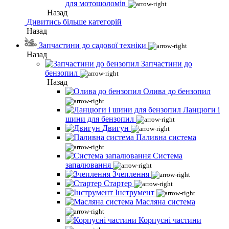
для мотошоломів
Назад
Дивитись більше категорій
Назад
Запчастини до садової техніки
Назад
Запчастини до
бензопил
Назад
Олива до бензопил
Ланцюги і
шини для бензопил
Двигун
Паливна система
Система
запалювання
Зчеплення
Стартер
Інструмент
Масляна система
Корпусні частини