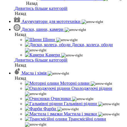
Назад
Дивитись більше категорій
Назад
Акумулятори для мототехніки
Диски, шини, камери
Назад
Шини
Диски, колеса, ободи
Камери
Дивитись більше категорій
Назад
Масла і хімія
Назад
Моторні оливи
Охолоджуючі рідини
Очисники
Гальмівні рідини
Фарби
Мастила і змазки
Трансмісійні оливи