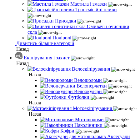
Мастила і змазки
Трансмісійні оливи
Присадки
Омивачі і очисники
скла
Поліролі
Дивитись більше категорій
Назад
Екіпірування і захист
Назад
Велоекіпірування
Назад
Велошоломи
Велоперчатки
Велоокуляри
Футболки
Назад
Мотоекіпірування
Назад
Мотошоломи
Наколінники
Кофри
Аксесуари