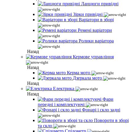
Ланцюги привідні
Зірки привідні
Варіатори в зборі
Ремені варіатори
Ролики варіатора
Назад
Кермове управління
Назад
Керма мото
Дзеркала мото
Назад
Електрика
Назад
Фари
передні і комплектуючі
Фонарі і скло задні
Повороти в зборі
та скло
Спідометр