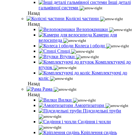
Інші деталі
гальмівної системи
Назад
Колісні частини
Назад
Велопокришки
Камери для
велосипеда
Колеса і ободи
Спиці
Втулки
Комплектуючі до
втулок
Комплектуючі до
коліс
Назад
Рама
Назад
Вилки
Амортизатори
Підсидельні труби
Сидіння і чохли
Кріплення сидінь