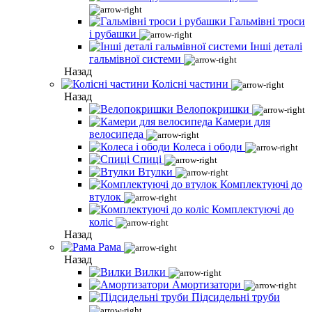
Гальмівні троси
і рубашки
Інші деталі
гальмівної системи
Назад
Колісні частини
Назад
Велопокришки
Камери для
велосипеда
Колеса і ободи
Спиці
Втулки
Комплектуючі до
втулок
Комплектуючі до
коліс
Назад
Рама
Назад
Вилки
Амортизатори
Підсидельні труби