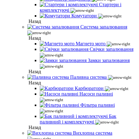
Стартери і
комплектуючі
Комутатори
Назад
Система запалювання
Назад
Магнето мото
Свічки запалювання
Замки запалювання
Назад
Паливна система
Назад
Карбюратори
Насоси паливні
Фільтра паливні
Бак
паливний і комплектуючі
Назад
Вихлопна система