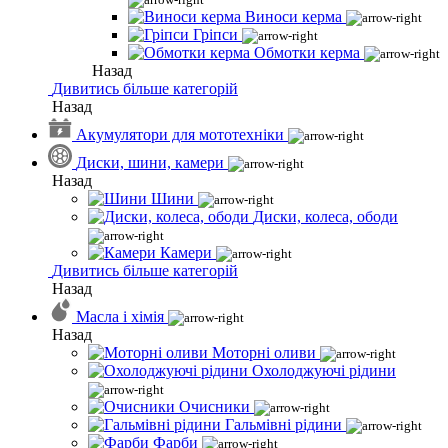
Виноси керма
Гріпси
Обмотки керма
Назад
Дивитись більше категорій
Назад
Акумулятори для мототехніки
Диски, шини, камери
Назад
Шини
Диски, колеса, ободи
Камери
Дивитись більше категорій
Назад
Масла і хімія
Назад
Моторні оливи
Охолоджуючі рідини
Очисники
Гальмівні рідини
Фарби