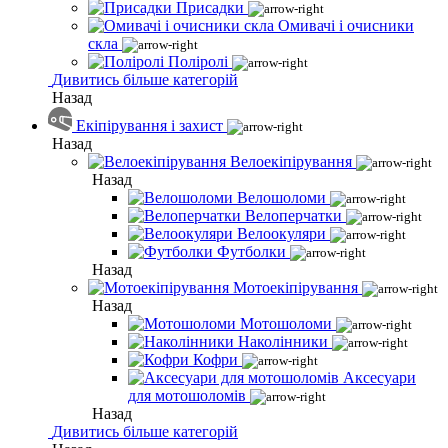
Присадки
Омивачі і очисники
скла
Поліролі
Дивитись більше категорій
Назад
Екіпірування і захист
Назад
Велоекіпірування
Назад
Велошоломи
Велоперчатки
Велоокуляри
Футболки
Назад
Мотоекіпірування
Назад
Мотошоломи
Наколінники
Кофри
Аксесуари
для мотошоломів
Назад
Дивитись більше категорій