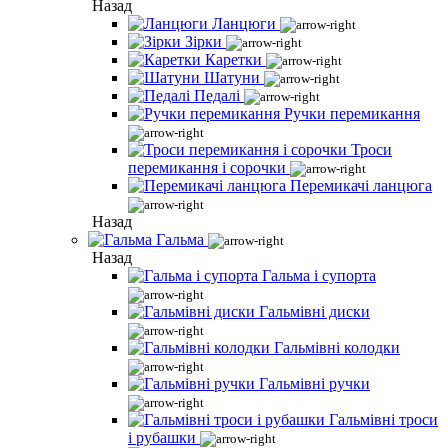
Назад
Ланцюги
Зірки
Каретки
Шатуни
Педалі
Ручки перемикання
Троси
перемикання і сорочки
Перемикачі ланцюга
Назад
Гальма
Назад
Гальма і супорта
Гальмівні диски
Гальмівні колодки
Гальмівні ручки
Гальмівні троси
і рубашки