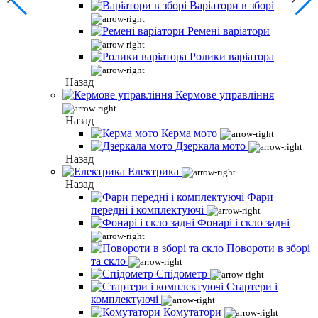
Варіатори в зборі
Ремені варіатори
Ролики варіатора
Назад
Кермове управління
Назад
Керма мото
Дзеркала мото
Назад
Електрика
Назад
Фари
передні і комплектуючі
Фонарі і скло задні
Повороти в зборі
та скло
Спідометр
Стартери і
комплектуючі
Комутатори