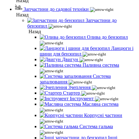
Назад
Запчастини до садової техніки
Назад
Запчастини до
бензопил
Назад
Олива до бензопил
Ланцюги і
шини для бензопил
Двигун
Паливна система
Система
запалювання
Зчеплення
Стартер
Інструмент
Масляна система
Корпусні частини
Система гальма
Інші