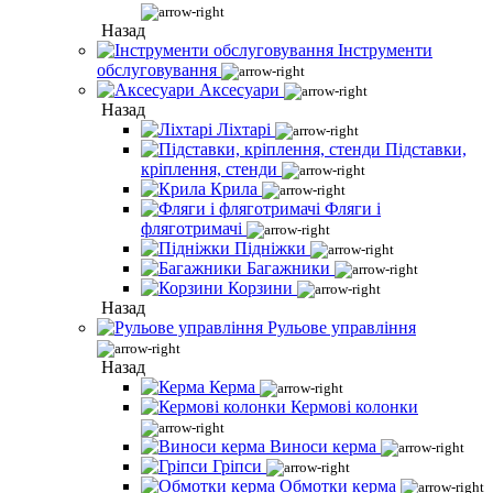
Назад
Інструменти
обслуговування
Аксесуари
Назад
Ліхтарі
Підставки,
кріплення, стенди
Крила
Фляги і
фляготримачі
Підніжки
Багажники
Корзини
Назад
Рульове управління
Назад
Керма
Кермові колонки
Виноси керма
Гріпси
Обмотки керма