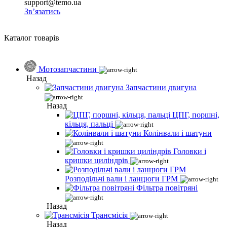
support@temo.ua
Зв’язатись
Каталог товарів
Мотозапчастини
Назад
Запчастини двигуна
Назад
ЦПГ, поршні,
кільця, пальці
Колінвали і шатуни
Головки і
кришки циліндрів
Розподільчі вали і ланцюги ГРМ
Фільтра повітряні
Назад
Трансмісія
Назад