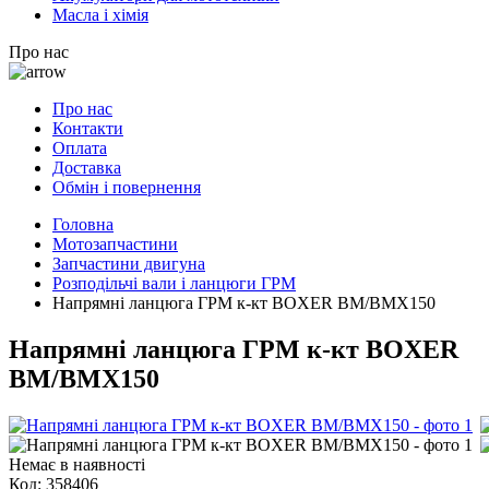
Масла і хімія
Про нас
Про нас
Контакти
Оплата
Доставка
Обмін і повернення
Головна
Мотозапчастини
Запчастини двигуна
Розподільчі вали і ланцюги ГРМ
Напрямні ланцюга ГРМ к-кт BOXER BM/BMX150
Напрямні ланцюга ГРМ к-кт BOXER
BM/BMX150
Немає в наявності
Код:
358406