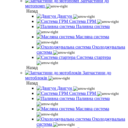
Запчастини до
мотопомп
Назад
Двигун
Система ГРМ
Паливна система
Масляна система
Охолоджувальна
система
Система стартера
Назад
Запчастини до
мотоблоків
Назад
Двигун
Система ГРМ
Паливна система
Масляна система
Охолоджувальна
система