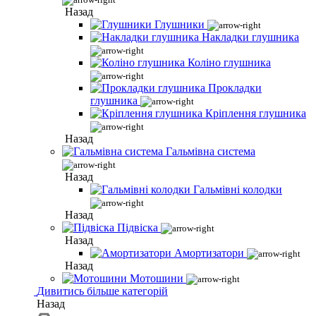
Назад
Глушники
Накладки глушника
Коліно глушника
Прокладки
глушника
Кріплення глушника
Назад
Гальмівна система
Назад
Гальмівні колодки
Назад
Підвіска
Назад
Амортизатори
Назад
Мотошини
Дивитись більше категорій
Назад