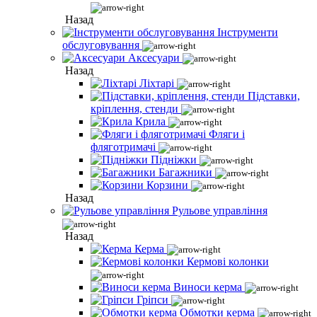
Назад
Інструменти
обслуговування
Аксесуари
Назад
Ліхтарі
Підставки,
кріплення, стенди
Крила
Фляги і
фляготримачі
Підніжки
Багажники
Корзини
Назад
Рульове управління
Назад
Керма
Кермові колонки
Виноси керма
Гріпси
Обмотки керма