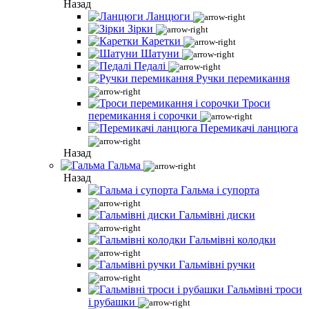
Назад
Ланцюги
Зірки
Каретки
Шатуни
Педалі
Ручки перемикання
Троси
перемикання і сорочки
Перемикачі ланцюга
Назад
Гальма
Назад
Гальма і супорта
Гальмівні диски
Гальмівні колодки
Гальмівні ручки
Гальмівні троси
і рубашки