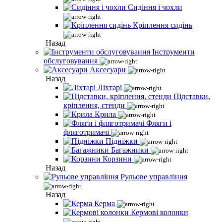
Сидіння і чохли
Кріплення сидінь
Назад
Інструменти
обслуговування
Аксесуари
Назад
Ліхтарі
Підставки,
кріплення, стенди
Крила
Фляги і
фляготримачі
Підніжки
Багажники
Корзини
Назад
Рульове управління
Назад
Керма
Кермові колонки