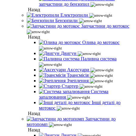
запчастини до бензопил
Назад
Електропили
Бензопили
Запчастини до мотокос
Назад
Олива до мотокос
Двигун
Паливна система
Аксесуари
Трансмісія
Зчеплення
Стартер
Система
запалювання
Інші деталі до
мотокос
Назад
Запчастини до
мотопомп
Назад
Двигун