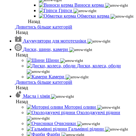
Виноси керма
Гріпси
Обмотки керма
Назад
Дивитись більше категорій
Назад
Акумулятори для мототехніки
Диски, шини, камери
Назад
Шини
Диски, колеса, ободи
Камери
Дивитись більше категорій
Назад
Масла і хімія
Назад
Моторні оливи
Охолоджуючі рідини
Очисники
Гальмівні рідини
Фарби