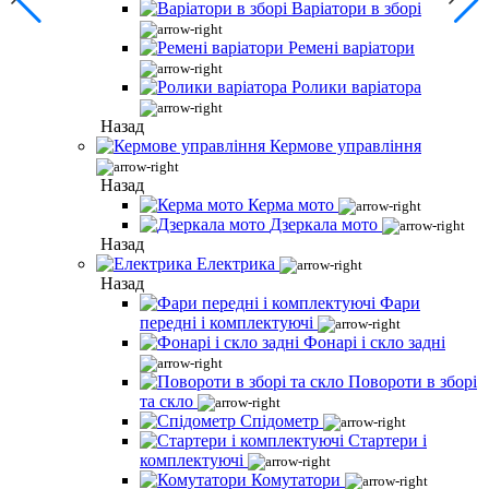
Варіатори в зборі
Ремені варіатори
Ролики варіатора
Назад
Кермове управління
Назад
Керма мото
Дзеркала мото
Назад
Електрика
Назад
Фари
передні і комплектуючі
Фонарі і скло задні
Повороти в зборі
та скло
Спідометр
Стартери і
комплектуючі
Комутатори