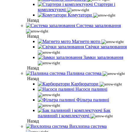
Стартери і
комплектуючі
Комутатори
Назад
Система запалювання
Назад
Магнето мото
Свічки запалювання
Замки запалювання
Назад
Паливна система
Назад
Карбюратори
Насоси паливні
Фільтра паливні
Бак
паливний і комплектуючі
Назад
Вихлопна система