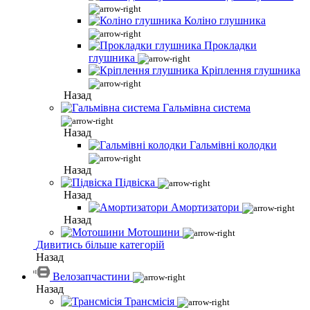
Коліно глушника
Прокладки
глушника
Кріплення глушника
Назад
Гальмівна система
Назад
Гальмівні колодки
Назад
Підвіска
Назад
Амортизатори
Назад
Мотошини
Дивитись більше категорій
Назад
Велозапчастини
Назад
Трансмісія