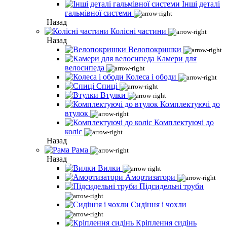
Інші деталі
гальмівної системи
Назад
Колісні частини
Назад
Велопокришки
Камери для
велосипеда
Колеса і ободи
Спиці
Втулки
Комплектуючі до
втулок
Комплектуючі до
коліс
Назад
Рама
Назад
Вилки
Амортизатори
Підсидельні труби
Сидіння і чохли
Кріплення сидінь