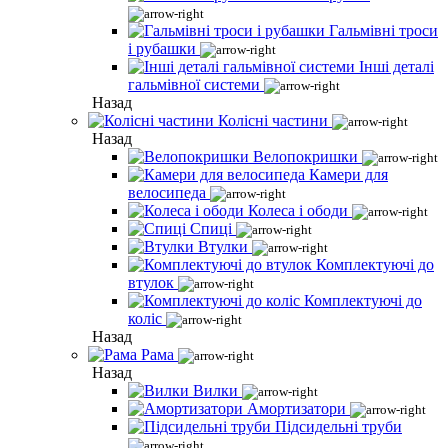
Гальмівні троси
і рубашки
Інші деталі
гальмівної системи
Назад
Колісні частини
Назад
Велопокришки
Камери для
велосипеда
Колеса і ободи
Спиці
Втулки
Комплектуючі до
втулок
Комплектуючі до
коліс
Назад
Рама
Назад
Вилки
Амортизатори
Підсидельні труби