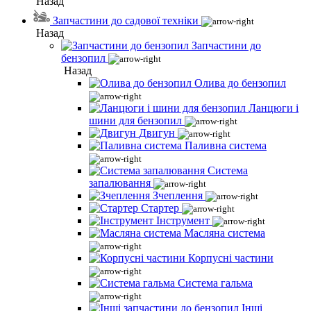
Назад
Запчастини до садової техніки
Назад
Запчастини до
бензопил
Назад
Олива до бензопил
Ланцюги і
шини для бензопил
Двигун
Паливна система
Система
запалювання
Зчеплення
Стартер
Інструмент
Масляна система
Корпусні частини
Система гальма
Інші