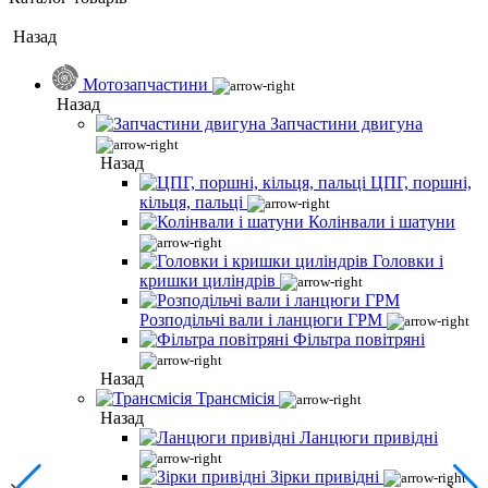
Назад
Мотозапчастини
Назад
Запчастини двигуна
Назад
ЦПГ, поршні,
кільця, пальці
Колінвали і шатуни
Головки і
кришки циліндрів
Розподільчі вали і ланцюги ГРМ
Фільтра повітряні
Назад
Трансмісія
Назад
Ланцюги привідні
Зірки привідні