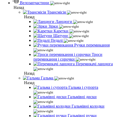
Велозапчастини
Назад
Трансмісія
Назад
Ланцюги
Зірки
Каретки
Шатуни
Педалі
Ручки перемикання
Троси
перемикання і сорочки
Перемикачі ланцюга
Назад
Гальма
Назад
Гальма і супорта
Гальмівні диски
Гальмівні колодки
Гальмівні ручки