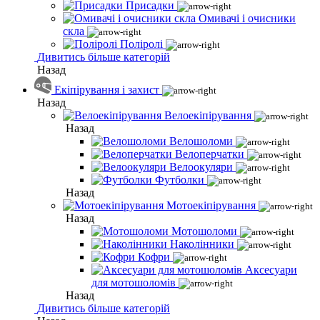
Присадки
Омивачі і очисники
скла
Поліролі
Дивитись більше категорій
Назад
Екіпірування і захист
Назад
Велоекіпірування
Назад
Велошоломи
Велоперчатки
Велоокуляри
Футболки
Назад
Мотоекіпірування
Назад
Мотошоломи
Наколінники
Кофри
Аксесуари
для мотошоломів
Назад
Дивитись більше категорій