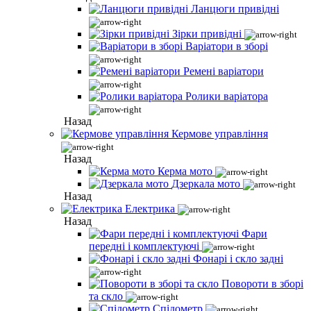
Ланцюги привідні
Зірки привідні
Варіатори в зборі
Ремені варіатори
Ролики варіатора
Назад
Кермове управління
Назад
Керма мото
Дзеркала мото
Назад
Електрика
Назад
Фари
передні і комплектуючі
Фонарі і скло задні
Повороти в зборі
та скло
Спідометр