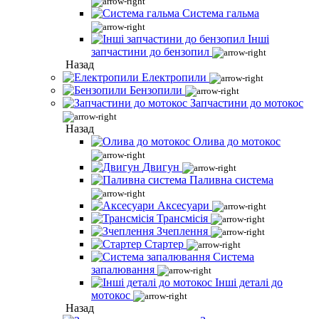
Система гальма
Інші
запчастини до бензопил
Назад
Електропили
Бензопили
Запчастини до мотокос
Назад
Олива до мотокос
Двигун
Паливна система
Аксесуари
Трансмісія
Зчеплення
Стартер
Система
запалювання
Інші деталі до
мотокос
Назад