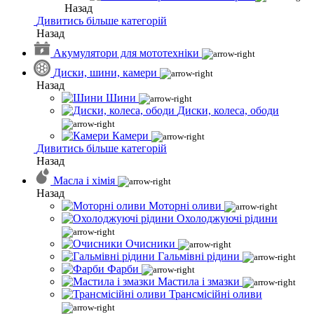
Назад
Дивитись більше категорій
Назад
Акумулятори для мототехніки
Диски, шини, камери
Назад
Шини
Диски, колеса, ободи
Камери
Дивитись більше категорій
Назад
Масла і хімія
Назад
Моторні оливи
Охолоджуючі рідини
Очисники
Гальмівні рідини
Фарби
Мастила і змазки
Трансмісійні оливи