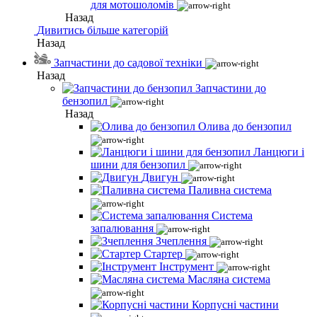
для мотошоломів
Назад
Дивитись більше категорій
Назад
Запчастини до садової техніки
Назад
Запчастини до
бензопил
Назад
Олива до бензопил
Ланцюги і
шини для бензопил
Двигун
Паливна система
Система
запалювання
Зчеплення
Стартер
Інструмент
Масляна система
Корпусні частини