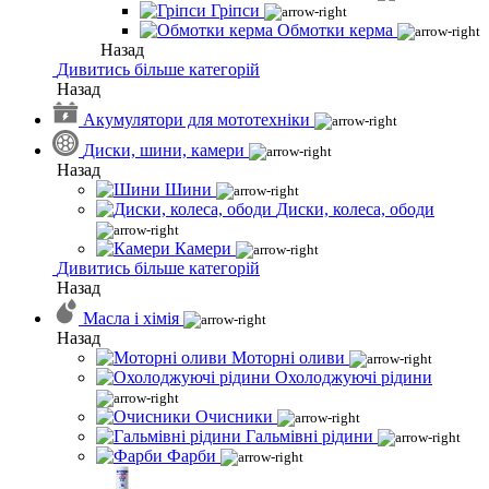
Гріпси
Обмотки керма
Назад
Дивитись більше категорій
Назад
Акумулятори для мототехніки
Диски, шини, камери
Назад
Шини
Диски, колеса, ободи
Камери
Дивитись більше категорій
Назад
Масла і хімія
Назад
Моторні оливи
Охолоджуючі рідини
Очисники
Гальмівні рідини
Фарби