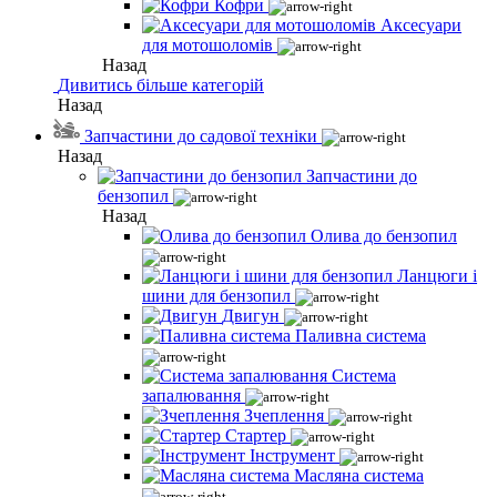
Кофри
Аксесуари
для мотошоломів
Назад
Дивитись більше категорій
Назад
Запчастини до садової техніки
Назад
Запчастини до
бензопил
Назад
Олива до бензопил
Ланцюги і
шини для бензопил
Двигун
Паливна система
Система
запалювання
Зчеплення
Стартер
Інструмент
Масляна система