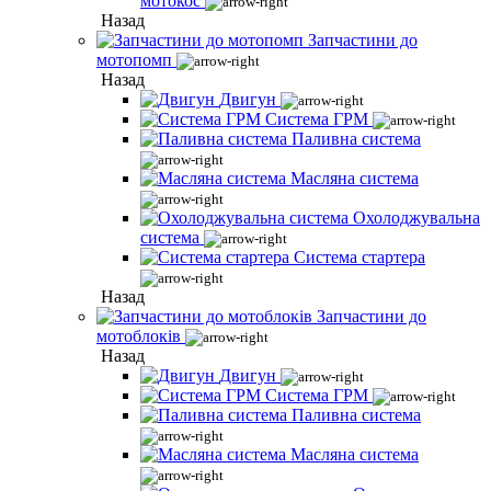
мотокос
Назад
Запчастини до
мотопомп
Назад
Двигун
Система ГРМ
Паливна система
Масляна система
Охолоджувальна
система
Система стартера
Назад
Запчастини до
мотоблоків
Назад
Двигун
Система ГРМ
Паливна система
Масляна система