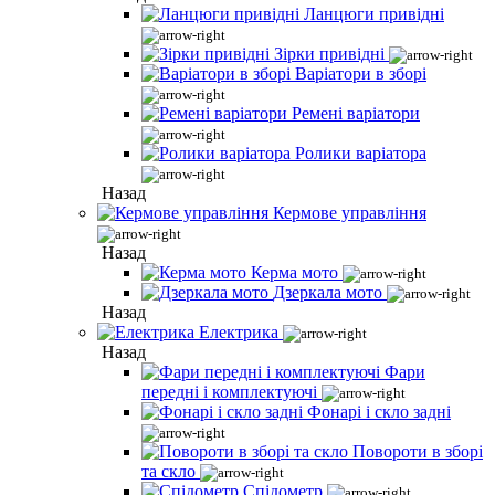
Ланцюги привідні
Зірки привідні
Варіатори в зборі
Ремені варіатори
Ролики варіатора
Назад
Кермове управління
Назад
Керма мото
Дзеркала мото
Назад
Електрика
Назад
Фари
передні і комплектуючі
Фонарі і скло задні
Повороти в зборі
та скло
Спідометр