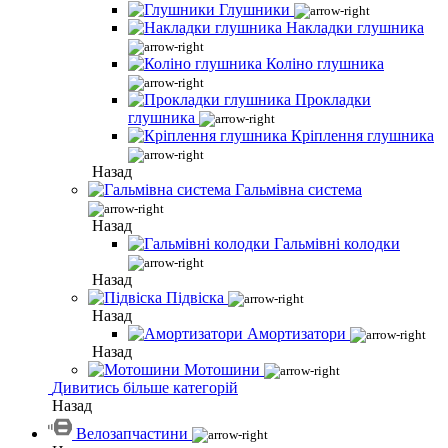
Глушники
Накладки глушника
Коліно глушника
Прокладки
глушника
Кріплення глушника
Назад
Гальмівна система
Назад
Гальмівні колодки
Назад
Підвіска
Назад
Амортизатори
Назад
Мотошини
Дивитись більше категорій
Назад
Велозапчастини