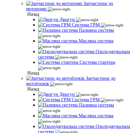
Запчастини до
мотопомп
Назад
Двигун
Система ГРМ
Паливна система
Масляна система
Охолоджувальна
система
Система стартера
Назад
Запчастини до
мотоблоків
Назад
Двигун
Система ГРМ
Паливна система
Масляна система
Охолоджувальна
система