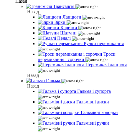
Назад
Трансмісія
Назад
Ланцюги
Зірки
Каретки
Шатуни
Педалі
Ручки перемикання
Троси
перемикання і сорочки
Перемикачі ланцюга
Назад
Гальма
Назад
Гальма і супорта
Гальмівні диски
Гальмівні колодки
Гальмівні ручки