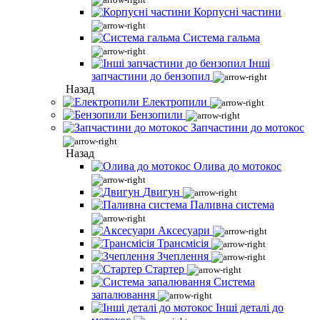
Корпусні частини
Система гальма
Інші
запчастини до бензопил
Назад
Електропили
Бензопили
Запчастини до мотокос
Назад
Олива до мотокос
Двигун
Паливна система
Аксесуари
Трансмісія
Зчеплення
Стартер
Система
запалювання
Інші деталі до