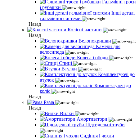
Гальмівні троси
і рубашки
Інші деталі
гальмівної системи
Назад
Колісні частини
Назад
Велопокришки
Камери для
велосипеда
Колеса і ободи
Спиці
Втулки
Комплектуючі до
втулок
Комплектуючі до
коліс
Назад
Рама
Назад
Вилки
Амортизатори
Підсидельні труби
Сидіння і чохли