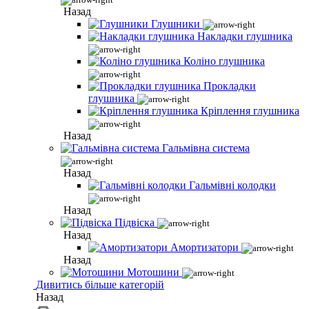
Назад
Глушники
Накладки глушника
Коліно глушника
Прокладки
глушника
Кріплення глушника
Назад
Гальмівна система
Назад
Гальмівні колодки
Назад
Підвіска
Назад
Амортизатори
Назад
Мотошини
Дивитись більше категорій
Назад