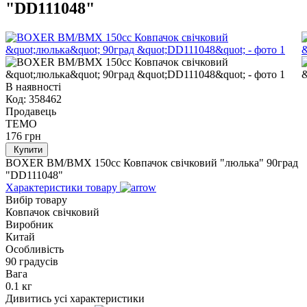
"DD111048"
В наявності
Код:
358462
Продавець
TEMO
176
грн
Купити
BOXER BM/ВМX 150cc Ковпачок свічковий "люлька" 90град
"DD111048"
Характеристики товару
Вибір товару
Ковпачок свічковий
Виробник
Китай
Особливість
90 градусів
Вага
0.1 кг
Дивитись усі характеристики