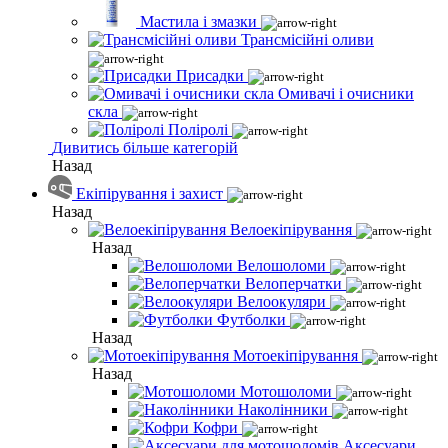
Мастила і змазки
Трансмісійні оливи
Присадки
Омивачі і очисники
скла
Поліролі
Дивитись більше категорій
Назад
Екіпірування і захист
Назад
Велоекіпірування
Назад
Велошоломи
Велоперчатки
Велоокуляри
Футболки
Назад
Мотоекіпірування
Назад
Мотошоломи
Наколінники
Кофри
Аксесуари