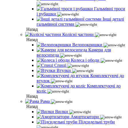
Гальмівні троси
і рубашки
Інші деталі
гальмівної системи
Назад
Колісні частини
Назад
Велопокришки
Камери для
велосипеда
Колеса і ободи
Спиці
Втулки
Комплектуючі до
втулок
Комплектуючі до
коліс
Назад
Рама
Назад
Вилки
Амортизатори
Підсидельні труби