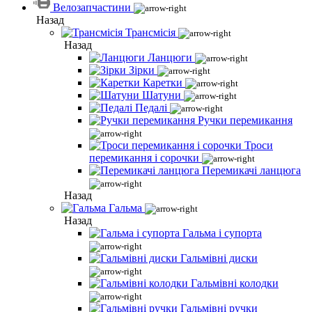
Велозапчастини
Назад
Трансмісія
Назад
Ланцюги
Зірки
Каретки
Шатуни
Педалі
Ручки перемикання
Троси
перемикання і сорочки
Перемикачі ланцюга
Назад
Гальма
Назад
Гальма і супорта
Гальмівні диски
Гальмівні колодки
Гальмівні ручки