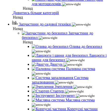
для мотошоломів
Назад
Дивитись більше категорій
Назад
Запчастини до садової техніки
Назад
Запчастини до
бензопил
Назад
Олива до бензопил
Ланцюги і
шини для бензопил
Двигун
Паливна система
Система
запалювання
Зчеплення
Стартер
Інструмент
Масляна система
Корпусні частини