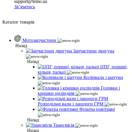
support@temo.ua
Зв’язатись
Каталог товарів
Мотозапчастини
Назад
Запчастини двигуна
Назад
ЦПГ, поршні,
кільця, пальці
Колінвали і шатуни
Головки і
кришки циліндрів
Розподільчі вали і ланцюги ГРМ
Фільтра повітряні
Назад
Трансмісія
Назад