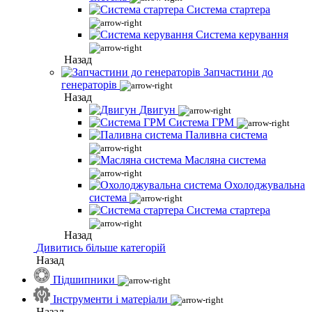
Система стартера
Система керування
Назад
Запчастини до
генераторів
Назад
Двигун
Система ГРМ
Паливна система
Масляна система
Охолоджувальна
система
Система стартера
Назад
Дивитись більше категорій
Назад
Підшипники
Інструменти і матеріали
Назад