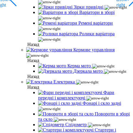
Зірки привідні
Варіатори в зборі
Ремені варіатори
Ролики варіатора
Назад
Кермове управління
Назад
Керма мото
Дзеркала мото
Назад
Електрика
Назад
Фари
передні і комплектуючі
Фонарі і скло задні
Повороти в зборі
та скло
Спідометр
Стартери і