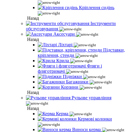
Кріплення сидінь
Назад
Інструменти
обслуговування
Аксесуари
Назад
Ліхтарі
Підставки,
кріплення, стенди
Крила
Фляги і
фляготримачі
Підніжки
Багажники
Корзини
Назад
Рульове управління
Назад
Керма
Кермові колонки
Виноси керма