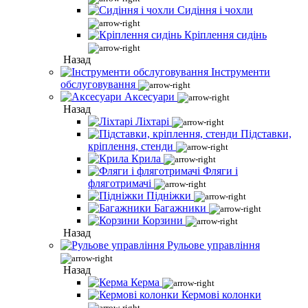
Сидіння і чохли
Кріплення сидінь
Назад
Інструменти
обслуговування
Аксесуари
Назад
Ліхтарі
Підставки,
кріплення, стенди
Крила
Фляги і
фляготримачі
Підніжки
Багажники
Корзини
Назад
Рульове управління
Назад
Керма
Кермові колонки