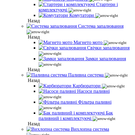
Стартери і
комплектуючі
Комутатори
Назад
Система запалювання
Назад
Магнето мото
Свічки запалювання
Замки запалювання
Назад
Паливна система
Назад
Карбюратори
Насоси паливні
Фільтра паливні
Бак
паливний і комплектуючі
Назад
Вихлопна система