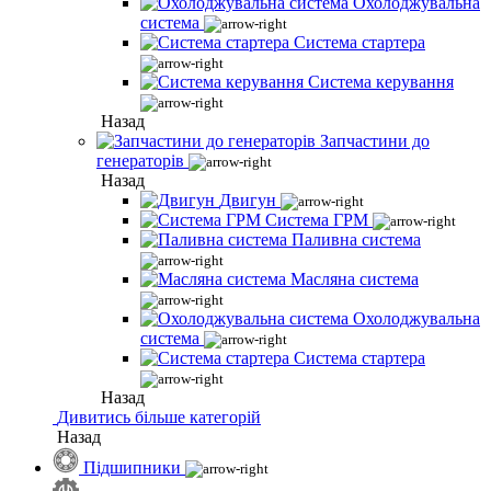
Охолоджувальна
система
Система стартера
Система керування
Назад
Запчастини до
генераторів
Назад
Двигун
Система ГРМ
Паливна система
Масляна система
Охолоджувальна
система
Система стартера
Назад
Дивитись більше категорій
Назад
Підшипники