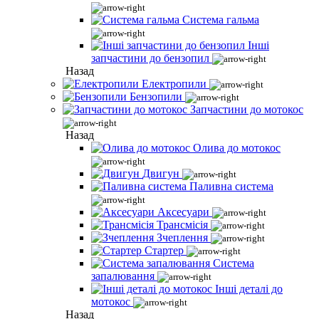
Система гальма
Інші
запчастини до бензопил
Назад
Електропили
Бензопили
Запчастини до мотокос
Назад
Олива до мотокос
Двигун
Паливна система
Аксесуари
Трансмісія
Зчеплення
Стартер
Система
запалювання
Інші деталі до
мотокос
Назад