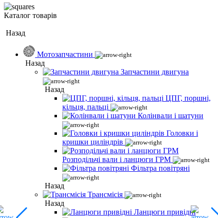
Каталог товарів
Назад
Мотозапчастини
Назад
Запчастини двигуна
Назад
ЦПГ, поршні,
кільця, пальці
Колінвали і шатуни
Головки і
кришки циліндрів
Розподільчі вали і ланцюги ГРМ
Фільтра повітряні
Назад
Трансмісія
Назад
Ланцюги привідні