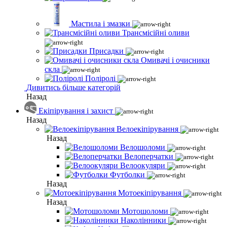
Мастила і змазки
Трансмісійні оливи
Присадки
Омивачі і очисники
скла
Поліролі
Дивитись більше категорій
Назад
Екіпірування і захист
Назад
Велоекіпірування
Назад
Велошоломи
Велоперчатки
Велоокуляри
Футболки
Назад
Мотоекіпірування
Назад
Мотошоломи
Наколінники