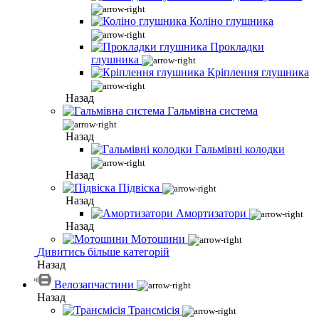
Коліно глушника
Прокладки
глушника
Кріплення глушника
Назад
Гальмівна система
Назад
Гальмівні колодки
Назад
Підвіска
Назад
Амортизатори
Назад
Мотошини
Дивитись більше категорій
Назад
Велозапчастини
Назад
Трансмісія