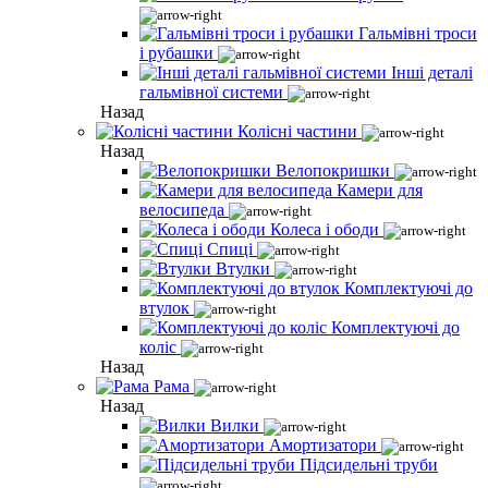
Гальмівні троси
і рубашки
Інші деталі
гальмівної системи
Назад
Колісні частини
Назад
Велопокришки
Камери для
велосипеда
Колеса і ободи
Спиці
Втулки
Комплектуючі до
втулок
Комплектуючі до
коліс
Назад
Рама
Назад
Вилки
Амортизатори
Підсидельні труби