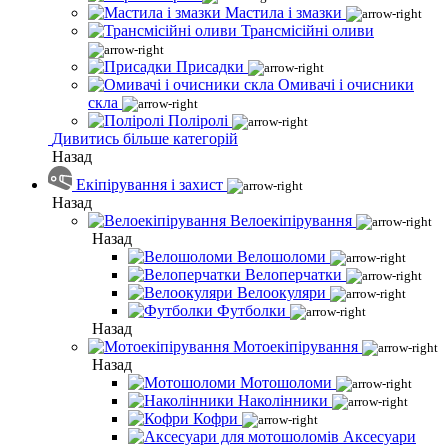
Мастила і змазки
Трансмісійні оливи
Присадки
Омивачі і очисники
скла
Поліролі
Дивитись більше категорій
Назад
Екіпірування і захист
Назад
Велоекіпірування
Назад
Велошоломи
Велоперчатки
Велоокуляри
Футболки
Назад
Мотоекіпірування
Назад
Мотошоломи
Наколінники
Кофри
Аксесуари