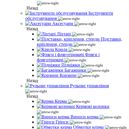
Назад
Інструменти
обслуговування
Аксесуари
Назад
Ліхтарі
Підставки,
кріплення, стенди
Крила
Фляги і
фляготримачі
Підніжки
Багажники
Корзини
Назад
Рульове управління
Назад
Керма
Кермові колонки
Виноси керма
Гріпси
Обмотки керма