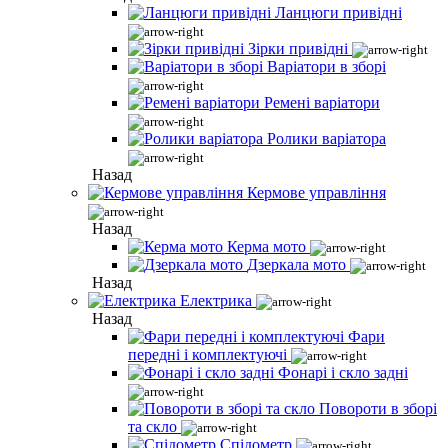
Ланцюги привідні
Зірки привідні
Варіатори в зборі
Ремені варіатори
Ролики варіатора
Назад
Кермове управління
Назад
Керма мото
Дзеркала мото
Назад
Електрика
Назад
Фари
передні і комплектуючі
Фонарі і скло задні
Повороти в зборі
та скло
Спідометр