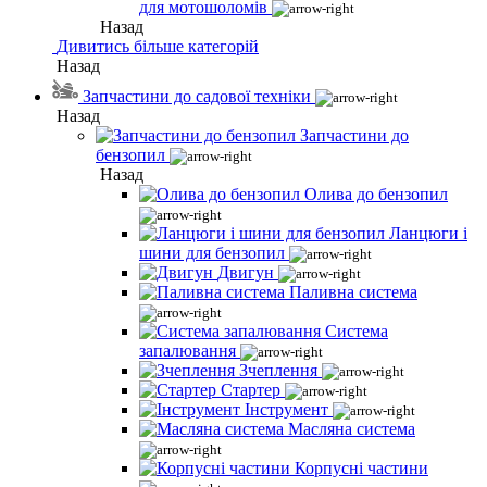
для мотошоломів
Назад
Дивитись більше категорій
Назад
Запчастини до садової техніки
Назад
Запчастини до
бензопил
Назад
Олива до бензопил
Ланцюги і
шини для бензопил
Двигун
Паливна система
Система
запалювання
Зчеплення
Стартер
Інструмент
Масляна система
Корпусні частини