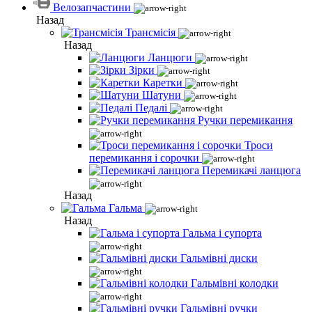
Велозапчастини
Назад
Трансмісія
Назад
Ланцюги
Зірки
Каретки
Шатуни
Педалі
Ручки перемикання
Троси
перемикання і сорочки
Перемикачі ланцюга
Назад
Гальма
Назад
Гальма і супорта
Гальмівні диски
Гальмівні колодки
Гальмівні ручки