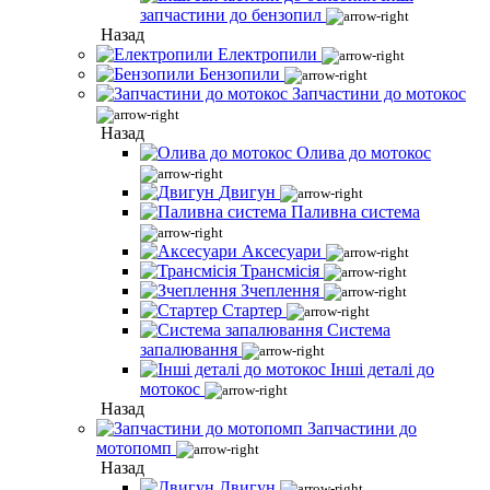
запчастини до бензопил
Назад
Електропили
Бензопили
Запчастини до мотокос
Назад
Олива до мотокос
Двигун
Паливна система
Аксесуари
Трансмісія
Зчеплення
Стартер
Система
запалювання
Інші деталі до
мотокос
Назад
Запчастини до
мотопомп
Назад
Двигун