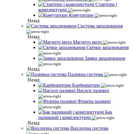
Стартери і
комплектуючі
Комутатори
Назад
Система запалювання
Назад
Магнето мото
Свічки запалювання
Замки запалювання
Назад
Паливна система
Назад
Карбюратори
Насоси паливні
Фільтра паливні
Бак
паливний і комплектуючі
Назад
Вихлопна система