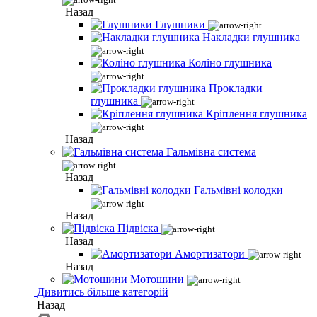
Назад
Глушники
Накладки глушника
Коліно глушника
Прокладки
глушника
Кріплення глушника
Назад
Гальмівна система
Назад
Гальмівні колодки
Назад
Підвіска
Назад
Амортизатори
Назад
Мотошини
Дивитись більше категорій
Назад