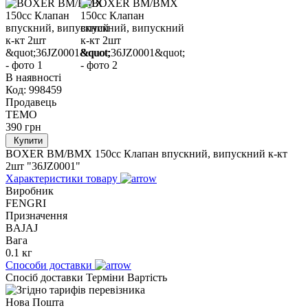
В наявності
Код:
998459
Продавець
TEMO
390
грн
Купити
BOXER BM/ВМX 150cc Клапан впускний, випускний к-кт
2шт "36JZ0001"
Характеристики товару
Виробник
FENGRI
Призначення
BAJAJ
Вага
0.1 кг
Способи доставки
Спосіб доставки
Терміни
Вартість
Нова Пошта