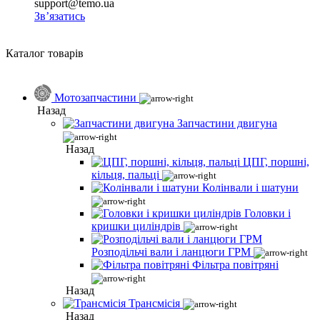
support@temo.ua
Зв’язатись
Каталог товарів
Мотозапчастини
Назад
Запчастини двигуна
Назад
ЦПГ, поршні,
кільця, пальці
Колінвали і шатуни
Головки і
кришки циліндрів
Розподільчі вали і ланцюги ГРМ
Фільтра повітряні
Назад
Трансмісія
Назад