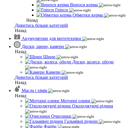
Виноси керма
Гріпси
Обмотки керма
Назад
Дивитись більше категорій
Назад
Акумулятори для мототехніки
Диски, шини, камери
Назад
Шини
Диски, колеса, ободи
Камери
Дивитись більше категорій
Назад
Масла і хімія
Назад
Моторні оливи
Охолоджуючі рідини
Очисники
Гальмівні рідини
Фарби