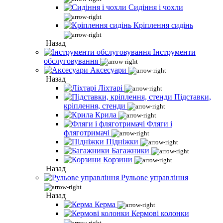
Сидіння і чохли
Кріплення сидінь
Назад
Інструменти
обслуговування
Аксесуари
Назад
Ліхтарі
Підставки,
кріплення, стенди
Крила
Фляги і
фляготримачі
Підніжки
Багажники
Корзини
Назад
Рульове управління
Назад
Керма
Кермові колонки