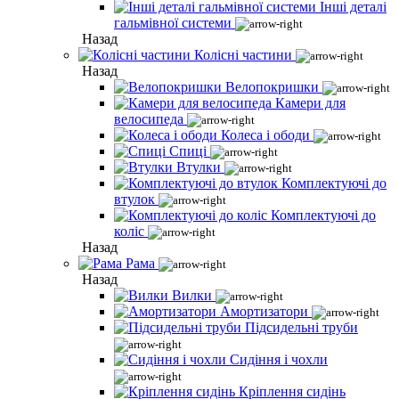
Інші деталі
гальмівної системи
Назад
Колісні частини
Назад
Велопокришки
Камери для
велосипеда
Колеса і ободи
Спиці
Втулки
Комплектуючі до
втулок
Комплектуючі до
коліс
Назад
Рама
Назад
Вилки
Амортизатори
Підсидельні труби
Сидіння і чохли
Кріплення сидінь