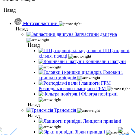
Назад
Мотозапчастини
Назад
Запчастини двигуна
Назад
ЦПГ, поршні,
кільця, пальці
Колінвали і шатуни
Головки і
кришки циліндрів
Розподільчі вали і ланцюги ГРМ
Фільтра повітряні
Назад
Трансмісія
Назад
Ланцюги привідні
Зірки привідні