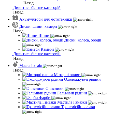
Назад
Дивитись більше категорій
Назад
Акумулятори для мототехніки
Диски, шини, камери
Назад
Шини
Диски, колеса, ободи
Камери
Дивитись більше категорій
Назад
Масла і хімія
Назад
Моторні оливи
Охолоджуючі рідини
Очисники
Гальмівні рідини
Фарби
Мастила і змазки
Трансмісійні оливи