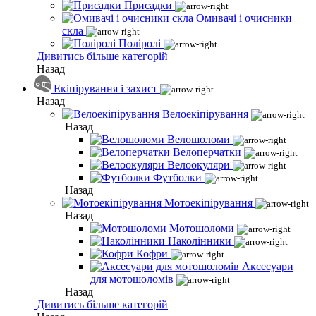
Присадки
Омивачі і очисники
скла
Поліролі
Дивитись більше категорій
Назад
Екіпірування і захист
Назад
Велоекіпірування
Назад
Велошоломи
Велоперчатки
Велоокуляри
Футболки
Назад
Мотоекіпірування
Назад
Мотошоломи
Наколінники
Кофри
Аксесуари
для мотошоломів
Назад
Дивитись більше категорій