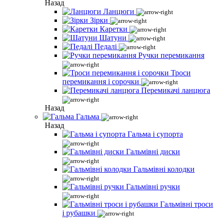
Назад
Ланцюги
Зірки
Каретки
Шатуни
Педалі
Ручки перемикання
Троси
перемикання і сорочки
Перемикачі ланцюга
Назад
Гальма
Назад
Гальма і супорта
Гальмівні диски
Гальмівні колодки
Гальмівні ручки
Гальмівні троси
і рубашки