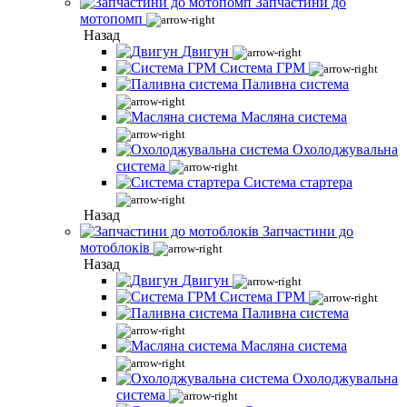
Запчастини до
мотопомп
Назад
Двигун
Система ГРМ
Паливна система
Масляна система
Охолоджувальна
система
Система стартера
Назад
Запчастини до
мотоблоків
Назад
Двигун
Система ГРМ
Паливна система
Масляна система
Охолоджувальна
система