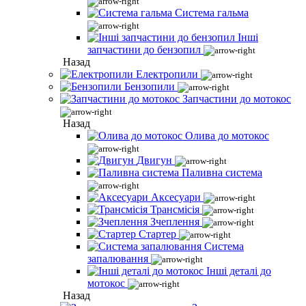
Система гальма
Інші
запчастини до бензопил
Назад
Електропили
Бензопили
Запчастини до мотокос
Назад
Олива до мотокос
Двигун
Паливна система
Аксесуари
Трансмісія
Зчеплення
Стартер
Система
запалювання
Інші деталі до
мотокос
Назад