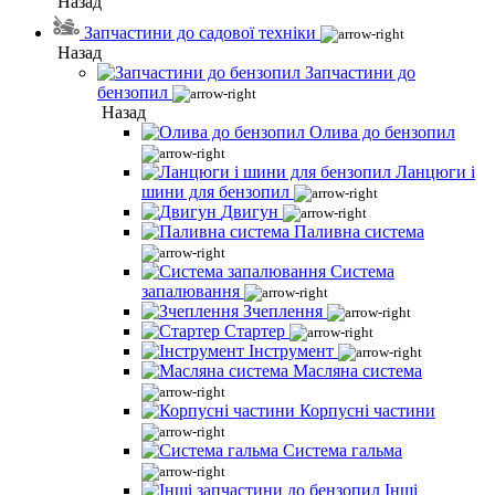
Назад
Запчастини до садової техніки
Назад
Запчастини до
бензопил
Назад
Олива до бензопил
Ланцюги і
шини для бензопил
Двигун
Паливна система
Система
запалювання
Зчеплення
Стартер
Інструмент
Масляна система
Корпусні частини
Система гальма
Інші