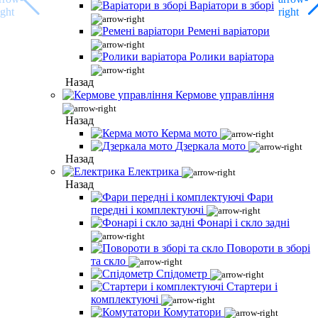
Варіатори в зборі
Ремені варіатори
Ролики варіатора
Назад
Кермове управління
Назад
Керма мото
Дзеркала мото
Назад
Електрика
Назад
Фари
передні і комплектуючі
Фонарі і скло задні
Повороти в зборі
та скло
Спідометр
Стартери і
комплектуючі
Комутатори