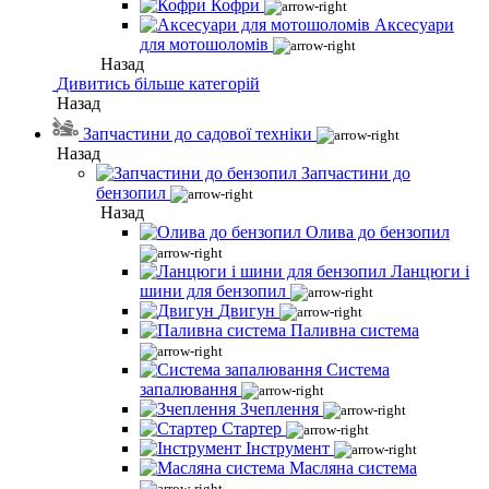
Кофри
Аксесуари
для мотошоломів
Назад
Дивитись більше категорій
Назад
Запчастини до садової техніки
Назад
Запчастини до
бензопил
Назад
Олива до бензопил
Ланцюги і
шини для бензопил
Двигун
Паливна система
Система
запалювання
Зчеплення
Стартер
Інструмент
Масляна система