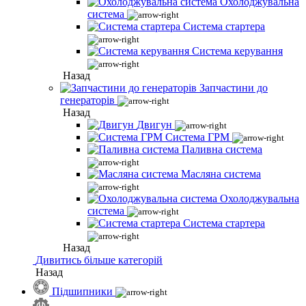
Охолоджувальна
система
Система стартера
Система керування
Назад
Запчастини до
генераторів
Назад
Двигун
Система ГРМ
Паливна система
Масляна система
Охолоджувальна
система
Система стартера
Назад
Дивитись більше категорій
Назад
Підшипники