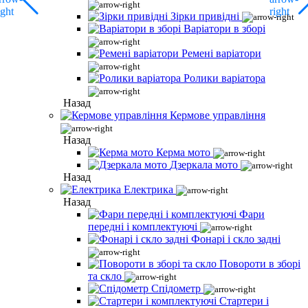
Зірки привідні
Варіатори в зборі
Ремені варіатори
Ролики варіатора
Назад
Кермове управління
Назад
Керма мото
Дзеркала мото
Назад
Електрика
Назад
Фари
передні і комплектуючі
Фонарі і скло задні
Повороти в зборі
та скло
Спідометр
Стартери і