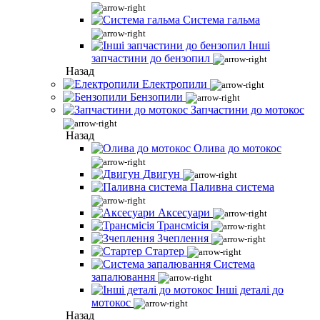
Система гальма
Інші
запчастини до бензопил
Назад
Електропили
Бензопили
Запчастини до мотокос
Назад
Олива до мотокос
Двигун
Паливна система
Аксесуари
Трансмісія
Зчеплення
Стартер
Система
запалювання
Інші деталі до
мотокос
Назад