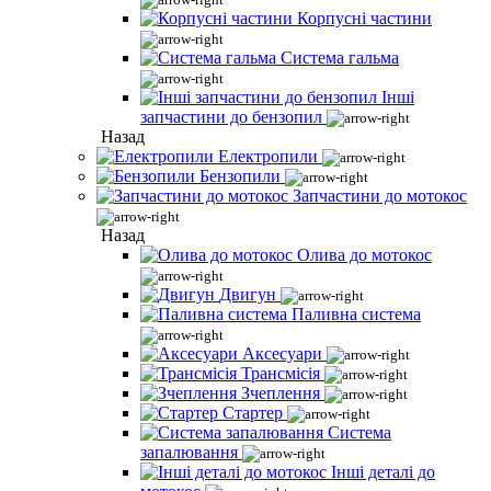
Корпусні частини
Система гальма
Інші
запчастини до бензопил
Назад
Електропили
Бензопили
Запчастини до мотокос
Назад
Олива до мотокос
Двигун
Паливна система
Аксесуари
Трансмісія
Зчеплення
Стартер
Система
запалювання
Інші деталі до