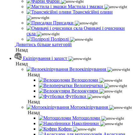
Фарби
Мастила і змазки
Трансмісійні оливи
Присадки
Омивачі і очисники
скла
Поліролі
Дивитись більше категорій
Назад
Екіпірування і захист
Назад
Велоекіпірування
Назад
Велошоломи
Велоперчатки
Велоокуляри
Футболки
Назад
Мотоекіпірування
Назад
Мотошоломи
Наколінники
Кофри
Аксесуари