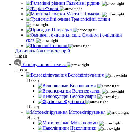
Гальмівні рідини
Фарби
Мастила і змазки
Трансмісійні оливи
Присадки
Омивачі і очисники
скла
Поліролі
Дивитись більше категорій
Назад
Екіпірування і захист
Назад
Велоекіпірування
Назад
Велошоломи
Велоперчатки
Велоокуляри
Футболки
Назад
Мотоекіпірування
Назад
Мотошоломи
Наколінники