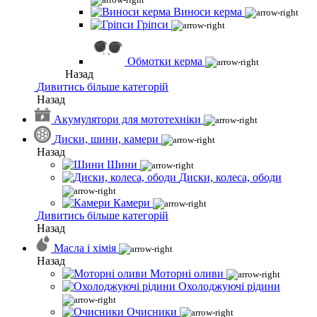
Виноси керма
Гріпси
Обмотки керма
Назад
Дивитись більше категорій
Назад
Акумулятори для мототехніки
Диски, шини, камери
Назад
Шини
Диски, колеса, ободи
Камери
Дивитись більше категорій
Назад
Масла і хімія
Назад
Моторні оливи
Охолоджуючі рідини
Очисники