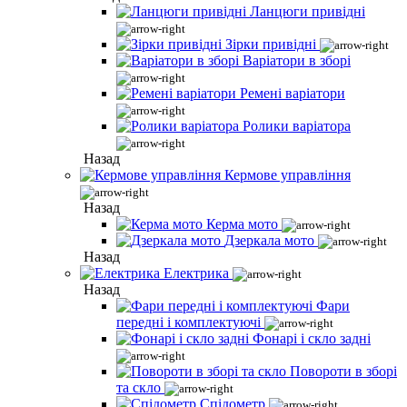
Ланцюги привідні
Зірки привідні
Варіатори в зборі
Ремені варіатори
Ролики варіатора
Назад
Кермове управління
Назад
Керма мото
Дзеркала мото
Назад
Електрика
Назад
Фари
передні і комплектуючі
Фонарі і скло задні
Повороти в зборі
та скло
Спідометр