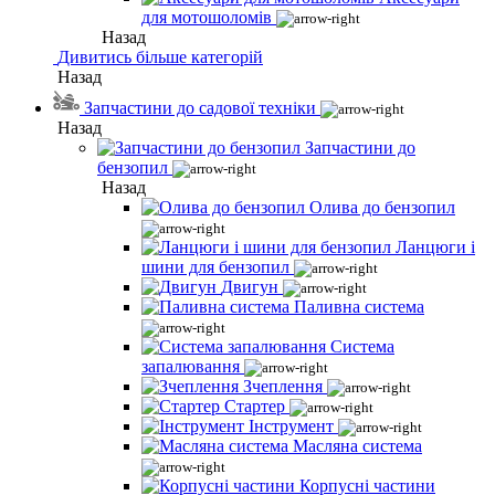
для мотошоломів
Назад
Дивитись більше категорій
Назад
Запчастини до садової техніки
Назад
Запчастини до
бензопил
Назад
Олива до бензопил
Ланцюги і
шини для бензопил
Двигун
Паливна система
Система
запалювання
Зчеплення
Стартер
Інструмент
Масляна система
Корпусні частини