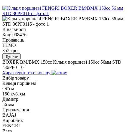
В наявності
Код:
998476
Продавець
TEMO
352
грн
Купити
BOXER BM/ВМX 150cc Кільця поршневі 150cc 56мм STD
"36PF0116"
Характеристики товару
Вибір товару
Кільця поршневі
Об'єм
150 куб. см
Діаметр
56 мм
Призначення
BAJAJ
Виробник
FENGRI
Вага