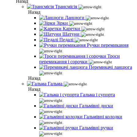
Назад
Трансмісія
Назад
Ланцюги
Зірки
Каретки
Шатуни
Педалі
Ручки перемикання
Троси
перемикання і сорочки
Перемикачі ланцюга
Назад
Гальма
Назад
Гальма і супорта
Гальмівні диски
Гальмівні колодки
Гальмівні ручки