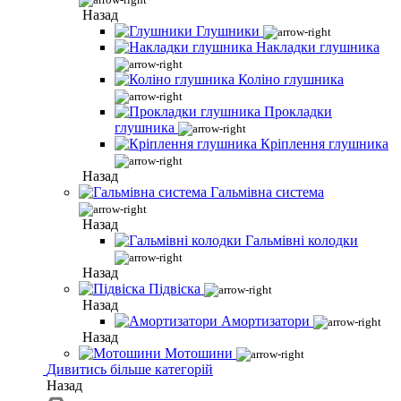
Назад
Глушники
Накладки глушника
Коліно глушника
Прокладки
глушника
Кріплення глушника
Назад
Гальмівна система
Назад
Гальмівні колодки
Назад
Підвіска
Назад
Амортизатори
Назад
Мотошини
Дивитись більше категорій
Назад