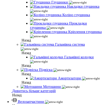
Глушники
Накладки глушника
Коліно глушника
Прокладки
глушника
Кріплення глушника
Назад
Гальмівна система
Назад
Гальмівні колодки
Назад
Підвіска
Назад
Амортизатори
Назад
Мотошини
Дивитись більше категорій
Назад
Велозапчастини