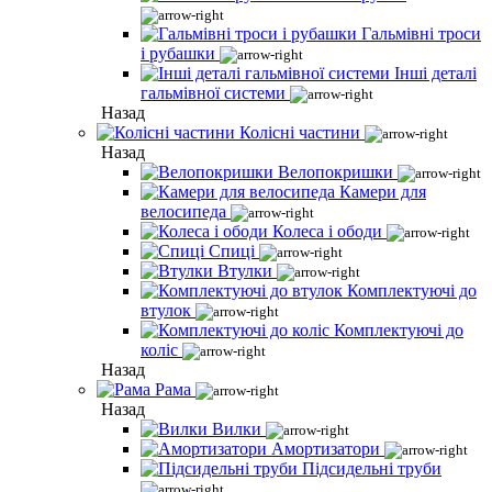
Гальмівні троси
і рубашки
Інші деталі
гальмівної системи
Назад
Колісні частини
Назад
Велопокришки
Камери для
велосипеда
Колеса і ободи
Спиці
Втулки
Комплектуючі до
втулок
Комплектуючі до
коліс
Назад
Рама
Назад
Вилки
Амортизатори
Підсидельні труби