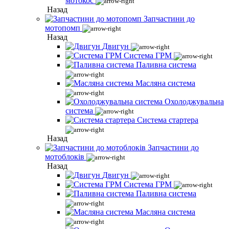
мотокос
Назад
Запчастини до
мотопомп
Назад
Двигун
Система ГРМ
Паливна система
Масляна система
Охолоджувальна
система
Система стартера
Назад
Запчастини до
мотоблоків
Назад
Двигун
Система ГРМ
Паливна система
Масляна система