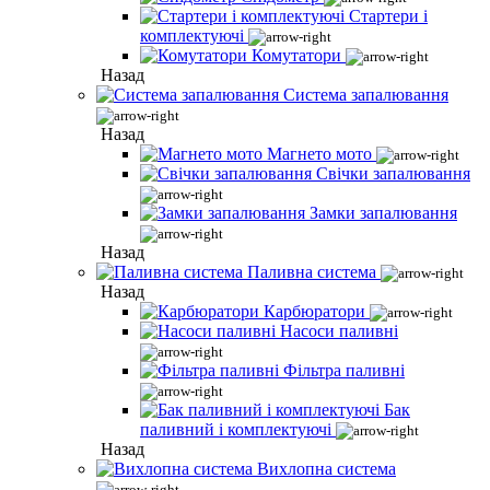
Стартери і
комплектуючі
Комутатори
Назад
Система запалювання
Назад
Магнето мото
Свічки запалювання
Замки запалювання
Назад
Паливна система
Назад
Карбюратори
Насоси паливні
Фільтра паливні
Бак
паливний і комплектуючі
Назад
Вихлопна система