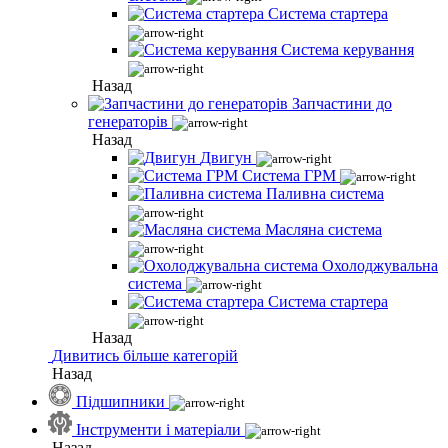
Система стартера
Система керування
Назад
Запчастини до
генераторів
Назад
Двигун
Система ГРМ
Паливна система
Масляна система
Охолоджувальна
система
Система стартера
Назад
Дивитись більше категорій
Назад
Підшипники
Інструменти і матеріали
Назад