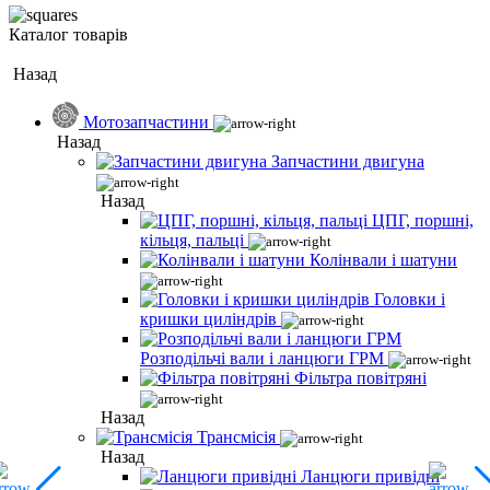
Каталог товарів
Назад
Мотозапчастини
Назад
Запчастини двигуна
Назад
ЦПГ, поршні,
кільця, пальці
Колінвали і шатуни
Головки і
кришки циліндрів
Розподільчі вали і ланцюги ГРМ
Фільтра повітряні
Назад
Трансмісія
Назад
Ланцюги привідні