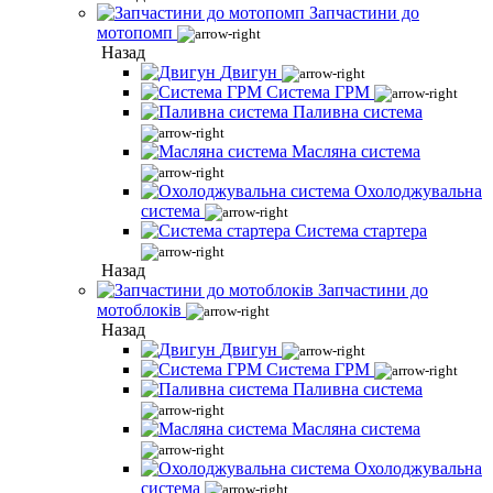
Запчастини до
мотопомп
Назад
Двигун
Система ГРМ
Паливна система
Масляна система
Охолоджувальна
система
Система стартера
Назад
Запчастини до
мотоблоків
Назад
Двигун
Система ГРМ
Паливна система
Масляна система
Охолоджувальна
система