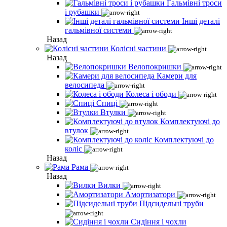
Гальмівні троси
і рубашки
Інші деталі
гальмівної системи
Назад
Колісні частини
Назад
Велопокришки
Камери для
велосипеда
Колеса і ободи
Спиці
Втулки
Комплектуючі до
втулок
Комплектуючі до
коліс
Назад
Рама
Назад
Вилки
Амортизатори
Підсидельні труби
Сидіння і чохли