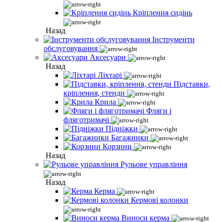
Кріплення сидінь
Назад
Інструменти
обслуговування
Аксесуари
Назад
Ліхтарі
Підставки,
кріплення, стенди
Крила
Фляги і
фляготримачі
Підніжки
Багажники
Корзини
Назад
Рульове управління
Назад
Керма
Кермові колонки
Виноси керма