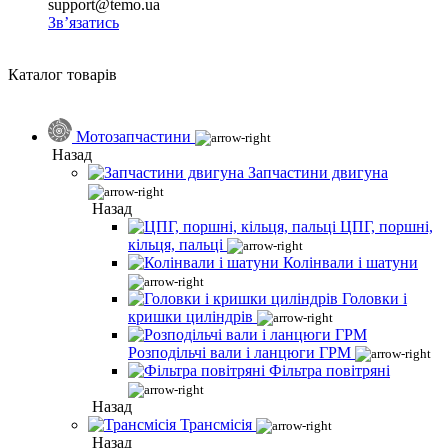
support@temo.ua
Зв’язатись
Каталог товарів
Мотозапчастини
Назад
Запчастини двигуна
Назад
ЦПГ, поршні,
кільця, пальці
Колінвали і шатуни
Головки і
кришки циліндрів
Розподільчі вали і ланцюги ГРМ
Фільтра повітряні
Назад
Трансмісія
Назад