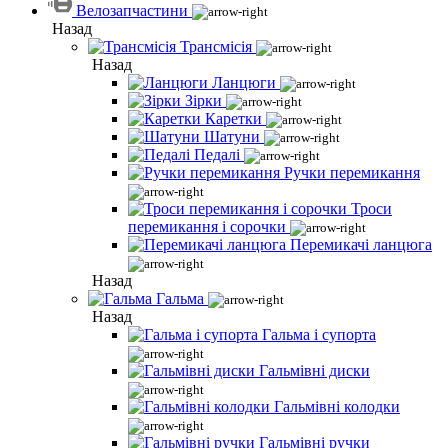
Велозапчастини
Назад
Трансмісія
Назад
Ланцюги
Зірки
Каретки
Шатуни
Педалі
Ручки перемикання
Троси
перемикання і сорочки
Перемикачі ланцюга
Назад
Гальма
Назад
Гальма і супорта
Гальмівні диски
Гальмівні колодки
Гальмівні ручки