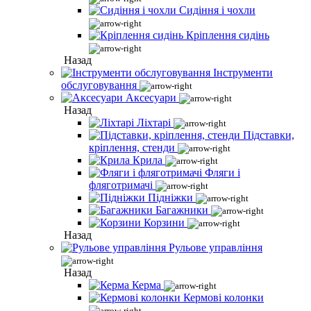
Сидіння і чохли
Кріплення сидінь
Назад
Інструменти
обслуговування
Аксесуари
Назад
Ліхтарі
Підставки,
кріплення, стенди
Крила
Фляги і
фляготримачі
Підніжки
Багажники
Корзини
Назад
Рульове управління
Назад
Керма
Кермові колонки