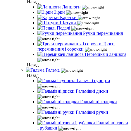
Назад
Ланцюги
Зірки
Каретки
Шатуни
Педалі
Ручки перемикання
Троси
перемикання і сорочки
Перемикачі ланцюга
Назад
Гальма
Назад
Гальма і супорта
Гальмівні диски
Гальмівні колодки
Гальмівні ручки
Гальмівні троси
і рубашки