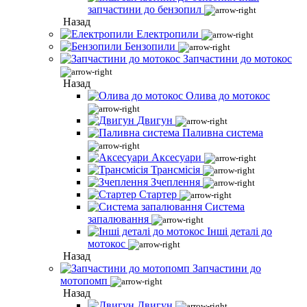
запчастини до бензопил
Назад
Електропили
Бензопили
Запчастини до мотокос
Назад
Олива до мотокос
Двигун
Паливна система
Аксесуари
Трансмісія
Зчеплення
Стартер
Система
запалювання
Інші деталі до
мотокос
Назад
Запчастини до
мотопомп
Назад
Двигун