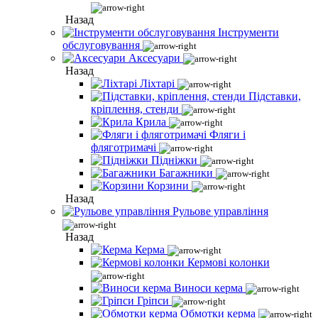
Назад
Інструменти
обслуговування
Аксесуари
Назад
Ліхтарі
Підставки,
кріплення, стенди
Крила
Фляги і
фляготримачі
Підніжки
Багажники
Корзини
Назад
Рульове управління
Назад
Керма
Кермові колонки
Виноси керма
Гріпси
Обмотки керма