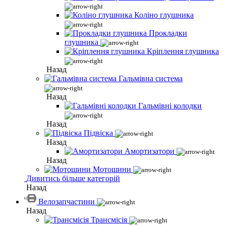
Коліно глушника
Прокладки
глушника
Кріплення глушника
Назад
Гальмівна система
Назад
Гальмівні колодки
Назад
Підвіска
Назад
Амортизатори
Назад
Мотошини
Дивитись більше категорій
Назад
Велозапчастини
Назад
Трансмісія