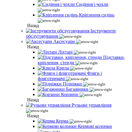
Сидіння і чохли
Кріплення сидінь
Назад
Інструменти
обслуговування
Аксесуари
Назад
Ліхтарі
Підставки,
кріплення, стенди
Крила
Фляги і
фляготримачі
Підніжки
Багажники
Корзини
Назад
Рульове управління
Назад
Керма
Кермові колонки