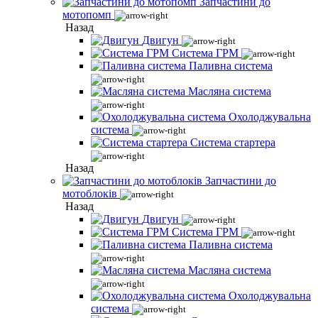
Запчастини до
мотопомп
Назад
Двигун
Система ГРМ
Паливна система
Масляна система
Охолоджувальна
система
Система стартера
Назад
Запчастини до
мотоблоків
Назад
Двигун
Система ГРМ
Паливна система
Масляна система
Охолоджувальна
система