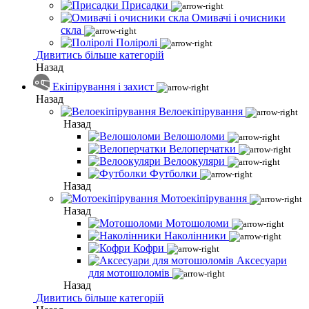
Присадки
Омивачі і очисники
скла
Поліролі
Дивитись більше категорій
Назад
Екіпірування і захист
Назад
Велоекіпірування
Назад
Велошоломи
Велоперчатки
Велоокуляри
Футболки
Назад
Мотоекіпірування
Назад
Мотошоломи
Наколінники
Кофри
Аксесуари
для мотошоломів
Назад
Дивитись більше категорій