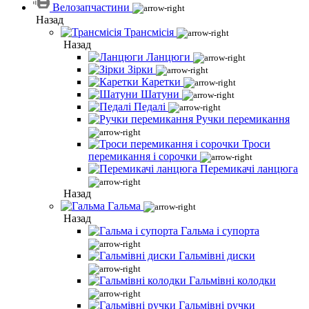
Велозапчастини
Назад
Трансмісія
Назад
Ланцюги
Зірки
Каретки
Шатуни
Педалі
Ручки перемикання
Троси
перемикання і сорочки
Перемикачі ланцюга
Назад
Гальма
Назад
Гальма і супорта
Гальмівні диски
Гальмівні колодки
Гальмівні ручки