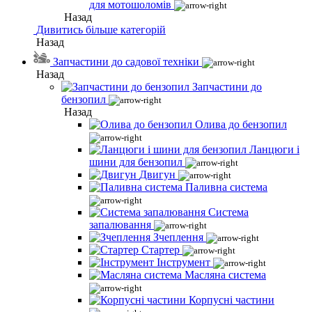
для мотошоломів
Назад
Дивитись більше категорій
Назад
Запчастини до садової техніки
Назад
Запчастини до
бензопил
Назад
Олива до бензопил
Ланцюги і
шини для бензопил
Двигун
Паливна система
Система
запалювання
Зчеплення
Стартер
Інструмент
Масляна система
Корпусні частини