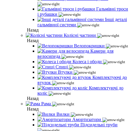
Гальмівні троси
і рубашки
Інші деталі
гальмівної системи
Назад
Колісні частини
Назад
Велопокришки
Камери для
велосипеда
Колеса і ободи
Спиці
Втулки
Комплектуючі до
втулок
Комплектуючі до
коліс
Назад
Рама
Назад
Вилки
Амортизатори
Підсидельні труби