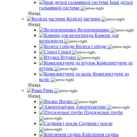
Інші деталі
гальмівної системи
Назад
Колісні частини
Назад
Велопокришки
Камери для
велосипеда
Колеса і ободи
Спиці
Втулки
Комплектуючі до
втулок
Комплектуючі до
коліс
Назад
Рама
Назад
Вилки
Амортизатори
Підсидельні труби
Сидіння і чохли
Кріплення сидінь