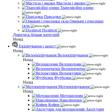
Мастила і змазки
Трансмісійні оливи
Присадки
Омивачі і очисники
скла
Поліролі
Дивитись більше категорій
Назад
Екіпірування і захист
Назад
Велоекіпірування
Назад
Велошоломи
Велоперчатки
Велоокуляри
Футболки
Назад
Мотоекіпірування
Назад
Мотошоломи
Наколінники
Кофри
Аксесуари