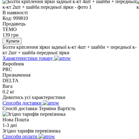
В наявності
Код:
999810
Продавець
TEMO
139
грн
Купити
Болти кріплення зірки задньої к-кт 4шт + шайби + передньої к-
кт 2шт + шайба передньої зірки
Характеристики товару
Виробник
PRC
Призначення
DELTA
Вага
0.2 кг
Дивитись усі характеристики
Способи доставки
Спосіб доставки
Терміни
Вартість
Нова Пошта
1-3 дні
Згідно тарифів перевізника
Способи оплати