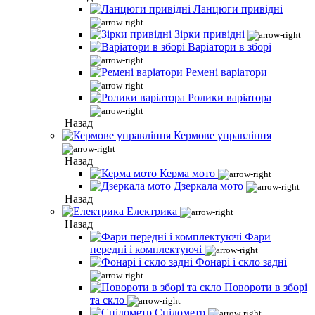
Ланцюги привідні
Зірки привідні
Варіатори в зборі
Ремені варіатори
Ролики варіатора
Назад
Кермове управління
Назад
Керма мото
Дзеркала мото
Назад
Електрика
Назад
Фари
передні і комплектуючі
Фонарі і скло задні
Повороти в зборі
та скло
Спідометр