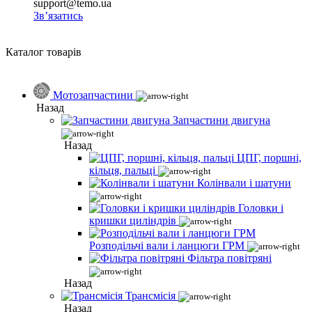
support@temo.ua
Зв’язатись
Каталог товарів
Мотозапчастини
Назад
Запчастини двигуна
Назад
ЦПГ, поршні,
кільця, пальці
Колінвали і шатуни
Головки і
кришки циліндрів
Розподільчі вали і ланцюги ГРМ
Фільтра повітряні
Назад
Трансмісія
Назад