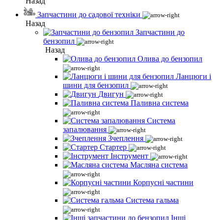
Назад
Запчастини до садової техніки
Назад
Запчастини до
бензопил
Назад
Олива до бензопил
Ланцюги і
шини для бензопил
Двигун
Паливна система
Система
запалювання
Зчеплення
Стартер
Інструмент
Масляна система
Корпусні частини
Система гальма
Інші