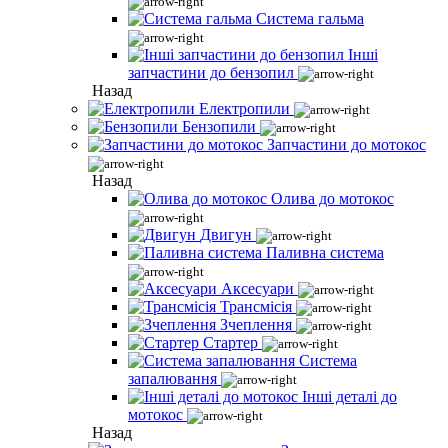
Система гальма
Інші
запчастини до бензопил
Назад
Електропили
Бензопили
Запчастини до мотокос
Назад
Олива до мотокос
Двигун
Паливна система
Аксесуари
Трансмісія
Зчеплення
Стартер
Система
запалювання
Інші деталі до
мотокос
Назад