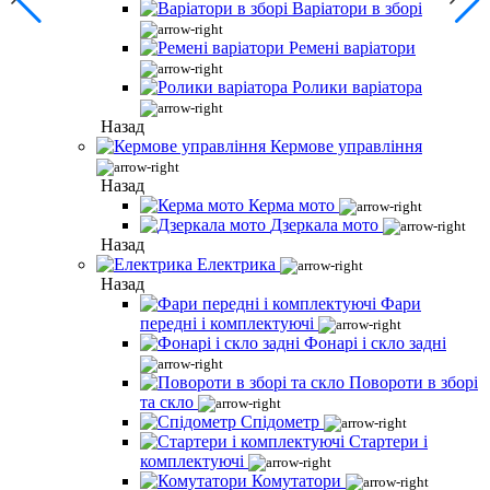
Варіатори в зборі
Ремені варіатори
Ролики варіатора
Назад
Кермове управління
Назад
Керма мото
Дзеркала мото
Назад
Електрика
Назад
Фари
передні і комплектуючі
Фонарі і скло задні
Повороти в зборі
та скло
Спідометр
Стартери і
комплектуючі
Комутатори