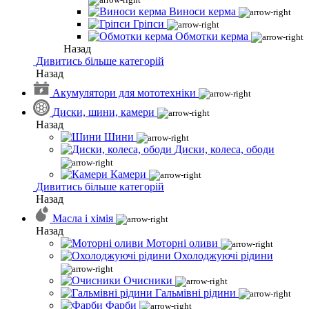
Виноси керма
Гріпси
Обмотки керма
Назад
Дивитись більше категорій
Назад
Акумулятори для мототехніки
Диски, шини, камери
Назад
Шини
Диски, колеса, ободи
Камери
Дивитись більше категорій
Назад
Масла і хімія
Назад
Моторні оливи
Охолоджуючі рідини
Очисники
Гальмівні рідини
Фарби