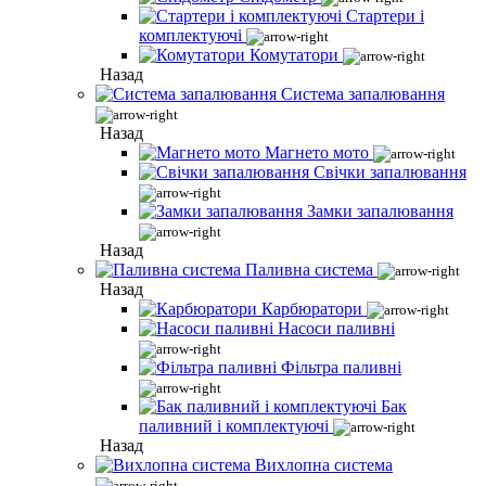
Стартери і
комплектуючі
Комутатори
Назад
Система запалювання
Назад
Магнето мото
Свічки запалювання
Замки запалювання
Назад
Паливна система
Назад
Карбюратори
Насоси паливні
Фільтра паливні
Бак
паливний і комплектуючі
Назад
Вихлопна система