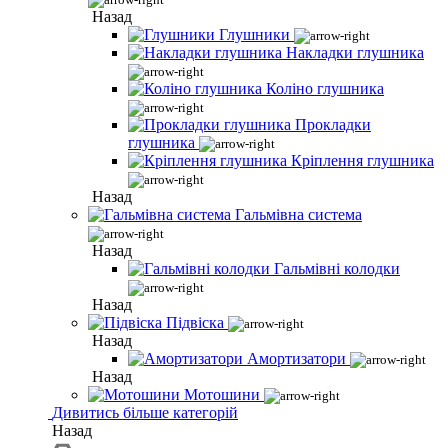
Назад
Глушники
Накладки глушника
Коліно глушника
Прокладки
глушника
Кріплення глушника
Назад
Гальмівна система
Назад
Гальмівні колодки
Назад
Підвіска
Назад
Амортизатори
Назад
Мотошини
Дивитись більше категорій
Назад