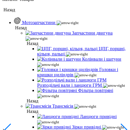
Назад
Мотозапчастини
Назад
Запчастини двигуна
Назад
ЦПГ, поршні,
кільця, пальці
Колінвали і шатуни
Головки і
кришки циліндрів
Розподільчі вали і ланцюги ГРМ
Фільтра повітряні
Назад
Трансмісія
Назад
Ланцюги привідні
Зірки привідні