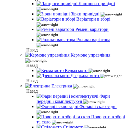
Ланцюги привідні
Зірки привідні
Варіатори в зборі
Ремені варіатори
Ролики варіатора
Назад
Кермове управління
Назад
Керма мото
Дзеркала мото
Назад
Електрика
Назад
Фари
передні і комплектуючі
Фонарі і скло задні
Повороти в зборі
та скло
Спідометр