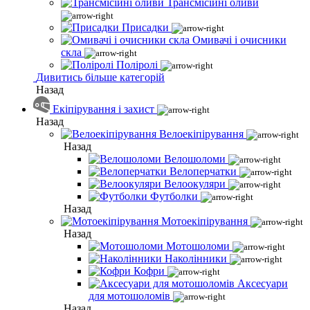
Трансмісійні оливи
Присадки
Омивачі і очисники
скла
Поліролі
Дивитись більше категорій
Назад
Екіпірування і захист
Назад
Велоекіпірування
Назад
Велошоломи
Велоперчатки
Велоокуляри
Футболки
Назад
Мотоекіпірування
Назад
Мотошоломи
Наколінники
Кофри
Аксесуари
для мотошоломів
Назад