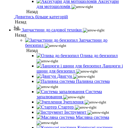
Аксесуари
для мотошоломів
Назад
Дивитись більше категорій
Назад
Запчастини до садової техніки
Назад
Запчастини до
бензопил
Назад
Олива до бензопил
Ланцюги і
шини для бензопил
Двигун
Паливна система
Система
запалювання
Зчеплення
Стартер
Інструмент
Масляна система
Корпусні частини