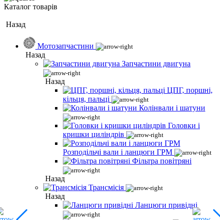
Каталог товарів
Назад
Мотозапчастини
Назад
Запчастини двигуна
Назад
ЦПГ, поршні,
кільця, пальці
Колінвали і шатуни
Головки і
кришки циліндрів
Розподільчі вали і ланцюги ГРМ
Фільтра повітряні
Назад
Трансмісія
Назад
Ланцюги привідні