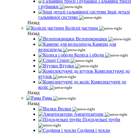
Гальмівні троси
і рубашки
Інші деталі
гальмівної системи
Назад
Колісні частини
Назад
Велопокришки
Камери для
велосипеда
Колеса і ободи
Спиці
Втулки
Комплектуючі до
втулок
Комплектуючі до
коліс
Назад
Рама
Назад
Вилки
Амортизатори
Підсидельні труби
Сидіння і чохли