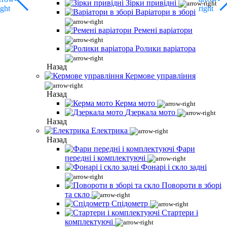
Зірки привідні
Варіатори в зборі
Ремені варіатори
Ролики варіатора
Назад
Кермове управління
Назад
Керма мото
Дзеркала мото
Назад
Електрика
Назад
Фари
передні і комплектуючі
Фонарі і скло задні
Повороти в зборі
та скло
Спідометр
Стартери і
комплектуючі