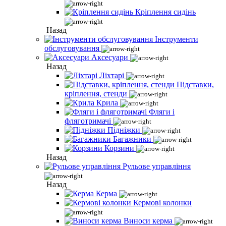
Кріплення сидінь
Назад
Інструменти
обслуговування
Аксесуари
Назад
Ліхтарі
Підставки,
кріплення, стенди
Крила
Фляги і
фляготримачі
Підніжки
Багажники
Корзини
Назад
Рульове управління
Назад
Керма
Кермові колонки
Виноси керма