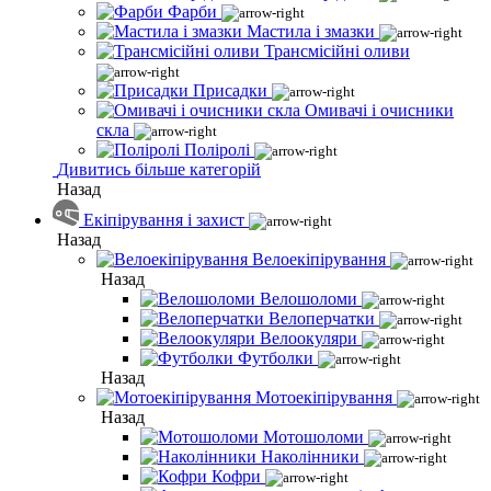
Фарби
Мастила і змазки
Трансмісійні оливи
Присадки
Омивачі і очисники
скла
Поліролі
Дивитись більше категорій
Назад
Екіпірування і захист
Назад
Велоекіпірування
Назад
Велошоломи
Велоперчатки
Велоокуляри
Футболки
Назад
Мотоекіпірування
Назад
Мотошоломи
Наколінники
Кофри