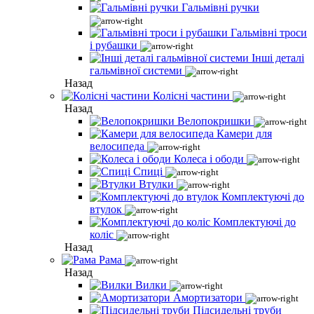
Гальмівні ручки
Гальмівні троси
і рубашки
Інші деталі
гальмівної системи
Назад
Колісні частини
Назад
Велопокришки
Камери для
велосипеда
Колеса і ободи
Спиці
Втулки
Комплектуючі до
втулок
Комплектуючі до
коліс
Назад
Рама
Назад
Вилки
Амортизатори
Підсидельні труби