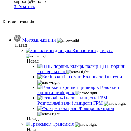
support@temo.ua
Зв’язатись
Каталог товарів
Мотозапчастини
Назад
Запчастини двигуна
Назад
ЦПГ, поршні,
кільця, пальці
Колінвали і шатуни
Головки і
кришки циліндрів
Розподільчі вали і ланцюги ГРМ
Фільтра повітряні
Назад
Трансмісія
Назад