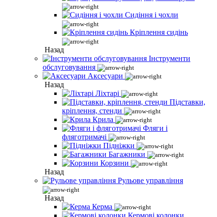
Сидіння і чохли
Кріплення сидінь
Назад
Інструменти
обслуговування
Аксесуари
Назад
Ліхтарі
Підставки,
кріплення, стенди
Крила
Фляги і
фляготримачі
Підніжки
Багажники
Корзини
Назад
Рульове управління
Назад
Керма
Кермові колонки