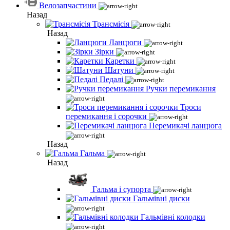
Велозапчастини
Назад
Трансмісія
Назад
Ланцюги
Зірки
Каретки
Шатуни
Педалі
Ручки перемикання
Троси
перемикання і сорочки
Перемикачі ланцюга
Назад
Гальма
Назад
Гальма і супорта
Гальмівні диски
Гальмівні колодки