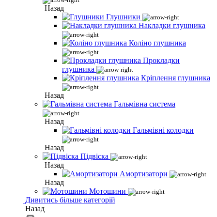
Назад
Глушники
Накладки глушника
Коліно глушника
Прокладки
глушника
Кріплення глушника
Назад
Гальмівна система
Назад
Гальмівні колодки
Назад
Підвіска
Назад
Амортизатори
Назад
Мотошини
Дивитись більше категорій
Назад