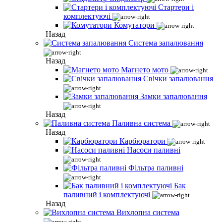
Стартери і
комплектуючі
Комутатори
Назад
Система запалювання
Назад
Магнето мото
Свічки запалювання
Замки запалювання
Назад
Паливна система
Назад
Карбюратори
Насоси паливні
Фільтра паливні
Бак
паливний і комплектуючі
Назад
Вихлопна система