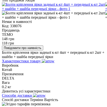
Топ продажів
Акція
Немає в наявності
Код:
338076
Продавець
TEMO
148
грн
118
грн
Повідомити про наявність
Болти кріплення зірки задньої к-кт 4шт + передньої к-кт 2шт +
шайби + шайба передньої зірки
Характеристики товару
Виробник
Китай
Призначення
DELTA
Вага
0.2 кг
Дивитись усі характеристики
Способи доставки
Спосіб доставки
Терміни
Вартість