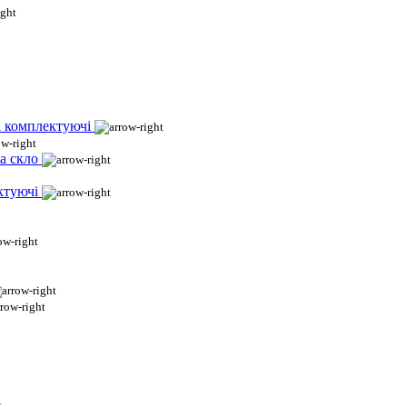
і комплектуючі
а скло
ктуючі