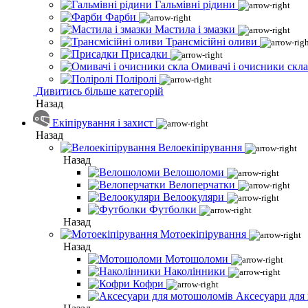
Гальмівні рідини
Фарби
Мастила і змазки
Трансмісійні оливи
Присадки
Омивачі і очисники скла
Поліролі
Дивитись більше категорій
Назад
Екіпірування і захист
Назад
Велоекіпірування
Назад
Велошоломи
Велоперчатки
Велоокуляри
Футболки
Назад
Мотоекіпірування
Назад
Мотошоломи
Наколінники
Кофри
Аксесуари для