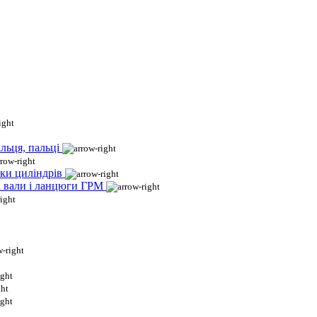
льця, пальці
ки циліндрів
і вали і ланцюги ГРМ