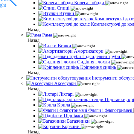
Колеса і ободи
Спиці
Втулки
Комплектуючі до в
Комплектуючі до кол
Назад
Рама
Назад
Вилки
Амортизатори
Підсидельні труби
Сидіння і чохли
Кріплення сидінь
Назад
Інструменти обслуг
Аксесуари
Назад
Ліхтарі
Підставки, кр
Крила
Фляги і фляготримачі
Підніжки
Багажники
Корзини
Назад