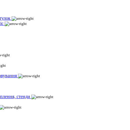
тулок
іс
овування
іплення, стенди