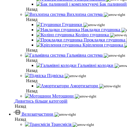
Бак паливний
Назад
Вихлопна система
Назад
Глушники
Накладки глушника
Коліно глушника
Прокладки глушника
Кріплення глушника
Назад
Гальмівна система
Назад
Гальмівні колодки
Назад
Підвіска
Назад
Амортизатори
Назад
Мотошини
Дивитись більше категорій
Назад
Велозапчастини
Назад
Трансмісія