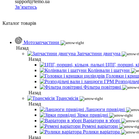
support@temo.ua
Зв’язатись
Каталог товарів
Мотозапчастини
Назад
Запчастини двигуна
Назад
ЦПГ, поршні, кі
Колінвали і шатуни
Головки і криш
Розподільч
Фільтра повітряні
Назад
Трансмісія
Назад
Ланцюги привідні
Зірки привідні
Варіатори в зборі
Ремені варіатори
Ролики варіатора
Назад