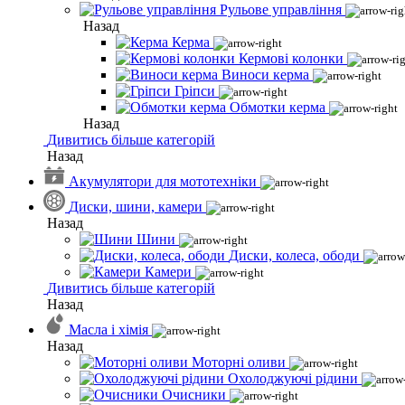
Рульове управління
Назад
Керма
Кермові колонки
Виноси керма
Гріпси
Обмотки керма
Назад
Дивитись більше категорій
Назад
Акумулятори для мототехніки
Диски, шини, камери
Назад
Шини
Диски, колеса, ободи
Камери
Дивитись більше категорій
Назад
Масла і хімія
Назад
Моторні оливи
Охолоджуючі рідини
Очисники