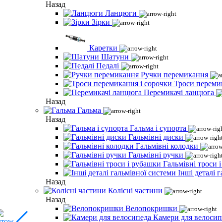
Назад
Ланцюги
Зірки
Каретки
Шатуни
Педалі
Ручки перемикання
Троси переми
Перемикачі ланцюга
Назад
Гальма
Назад
Гальма і супорта
Гальмівні диски
Гальмівні колодки
Гальмівні ручки
Гальмівні троси 
Інші деталі 
Назад
Колісні частини
Назад
Велопокришки
Камери для велосип