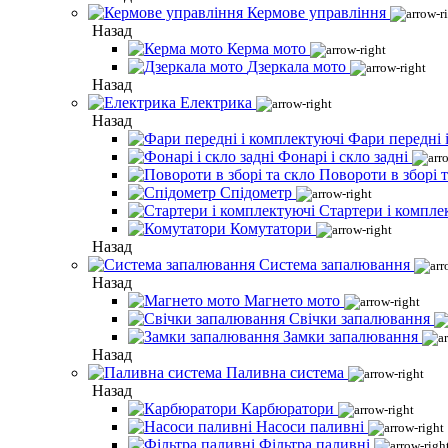
Кермове управління
Назад
Керма мото
Дзеркала мото
Назад
Електрика
Назад
Фари передні 
Фонарі і скло задні
Повороти в зборі т
Спідометр
Стартери і компле
Комутатори
Назад
Система запалювання
Назад
Магнето мото
Свічки запалювання
Замки запалювання
Назад
Паливна система
Назад
Карбюратори
Насоси паливні
Фільтра паливні