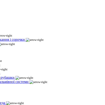
кання і сорочки
і рубашки
гальмівної системи
еда