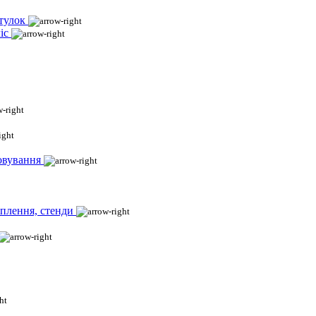
тулок
іс
овування
іплення, стенди