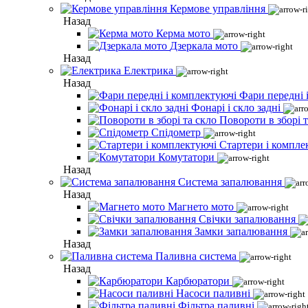
Кермове управління
Назад
Керма мото
Дзеркала мото
Назад
Електрика
Назад
Фари передні 
Фонарі і скло задні
Повороти в зборі т
Спідометр
Стартери і компле
Комутатори
Назад
Система запалювання
Назад
Магнето мото
Свічки запалювання
Замки запалювання
Назад
Паливна система
Назад
Карбюратори
Насоси паливні
Фільтра паливні