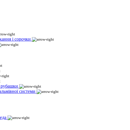
кання і сорочки
і рубашки
гальмівної системи
еда