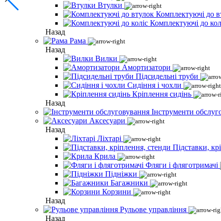
Втулки
Комплектуючі до в
Комплектуючі до кол
Назад
Рама
Назад
Вилки
Амортизатори
Підсидельні труби
Сидіння і чохли
Кріплення сидінь
Назад
Інструменти обслуг
Аксесуари
Назад
Ліхтарі
Підставки, кр
Крила
Фляги і фляготримачі
Підніжки
Багажники
Корзини
Назад
Рульове управління
Назад