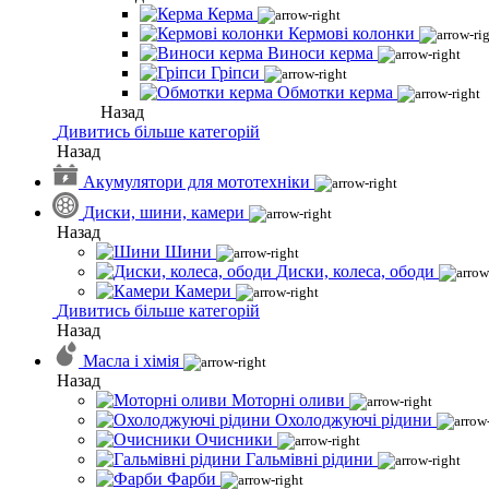
Керма
Кермові колонки
Виноси керма
Гріпси
Обмотки керма
Назад
Дивитись більше категорій
Назад
Акумулятори для мототехніки
Диски, шини, камери
Назад
Шини
Диски, колеса, ободи
Камери
Дивитись більше категорій
Назад
Масла і хімія
Назад
Моторні оливи
Охолоджуючі рідини
Очисники
Гальмівні рідини
Фарби