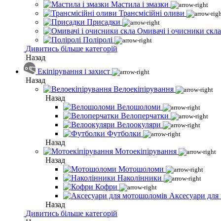
Мастила і змазки
Трансмісійні оливи
Присадки
Омивачі і очисники скла
Поліролі
Дивитись більше категорій
Назад
Екіпірування і захист
Назад
Велоекіпірування
Назад
Велошоломи
Велоперчатки
Велоокуляри
Футболки
Назад
Мотоекіпірування
Назад
Мотошоломи
Наколінники
Кофри
Аксесуари для
Назад
Дивитись більше категорій