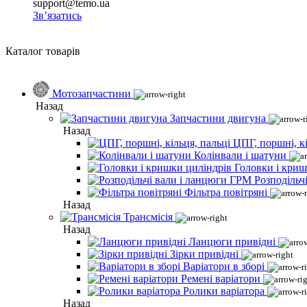
support@temo.ua
Зв’язатись
Каталог товарів
Мотозапчастини
Назад
Запчастини двигуна
Назад
ЦПГ, поршні, кі
Колінвали і шатуни
Головки і криш
Розподільч
Фільтра повітряні
Назад
Трансмісія
Назад
Ланцюги привідні
Зірки привідні
Варіатори в зборі
Ремені варіатори
Ролики варіатора
Назад