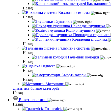
Бак паливний
Назад
Вихлопна система
Назад
Глушники
Накладки глушника
Коліно глушника
Прокладки глушника
Кріплення глушника
Назад
Гальмівна система
Назад
Гальмівні колодки
Назад
Підвіска
Назад
Амортизатори
Назад
Мотошини
Дивитись більше категорій
Назад
Велозапчастини
Назад
Трансмісія