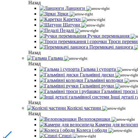
Назад
Ланцюги
Зірки
Каретки
Шатуни
Педалі
Ручки перемикання
Троси переми
Перемикачі ланцюга
Назад
Гальма
Назад
Гальма і супорта
Гальмівні диски
Гальмівні колодки
Гальмівні ручки
Гальмівні троси 
Інші деталі 
Назад
Колісні частини
Назад
Велопокришки
Камери для велосип
Колеса і ободи
Спиці