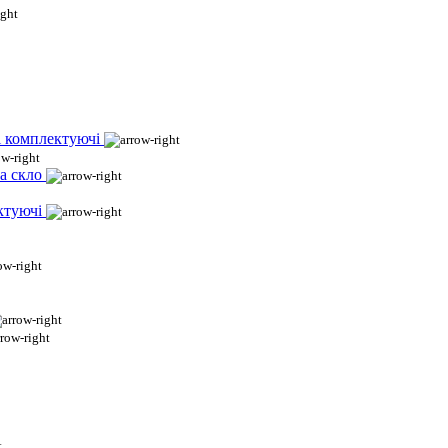
і комплектуючі
а скло
ктуючі