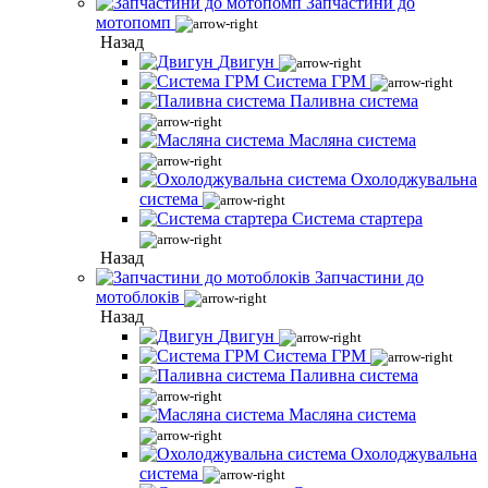
Запчастини до
мотопомп
Назад
Двигун
Система ГРМ
Паливна система
Масляна система
Охолоджувальна
система
Система стартера
Назад
Запчастини до
мотоблоків
Назад
Двигун
Система ГРМ
Паливна система
Масляна система
Охолоджувальна
система