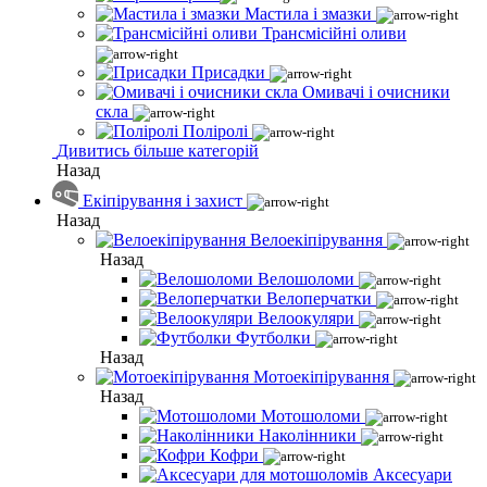
Мастила і змазки
Трансмісійні оливи
Присадки
Омивачі і очисники
скла
Поліролі
Дивитись більше категорій
Назад
Екіпірування і захист
Назад
Велоекіпірування
Назад
Велошоломи
Велоперчатки
Велоокуляри
Футболки
Назад
Мотоекіпірування
Назад
Мотошоломи
Наколінники
Кофри
Аксесуари