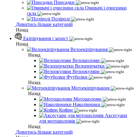
Присадки
Омивачі і очисники
скла
Поліролі
Дивитись більше категорій
Назад
Екіпірування і захист
Назад
Велоекіпірування
Назад
Велошоломи
Велоперчатки
Велоокуляри
Футболки
Назад
Мотоекіпірування
Назад
Мотошоломи
Наколінники
Кофри
Аксесуари
для мотошоломів
Назад
Дивитись більше категорій