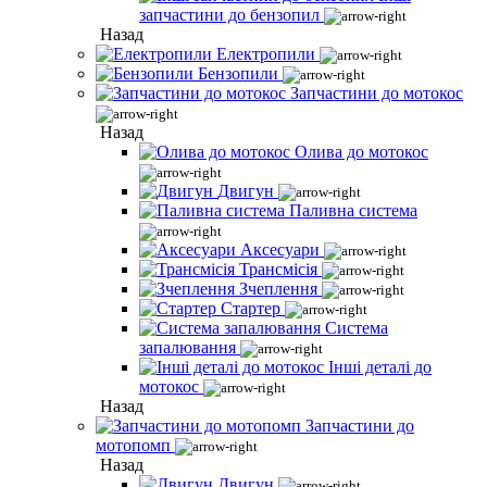
запчастини до бензопил
Назад
Електропили
Бензопили
Запчастини до мотокос
Назад
Олива до мотокос
Двигун
Паливна система
Аксесуари
Трансмісія
Зчеплення
Стартер
Система
запалювання
Інші деталі до
мотокос
Назад
Запчастини до
мотопомп
Назад
Двигун