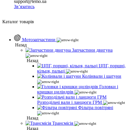
support@temo.ua
Зв’язатись
Каталог товарів
Мотозапчастини
Назад
Запчастини двигуна
Назад
ЦПГ, поршні,
кільця, пальці
Колінвали і шатуни
Головки і
кришки циліндрів
Розподільчі вали і ланцюги ГРМ
Фільтра повітряні
Назад
Трансмісія
Назад