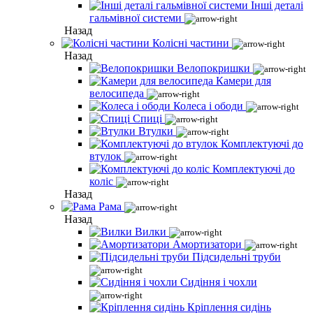
Інші деталі
гальмівної системи
Назад
Колісні частини
Назад
Велопокришки
Камери для
велосипеда
Колеса і ободи
Спиці
Втулки
Комплектуючі до
втулок
Комплектуючі до
коліс
Назад
Рама
Назад
Вилки
Амортизатори
Підсидельні труби
Сидіння і чохли
Кріплення сидінь