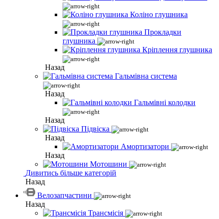
Коліно глушника
Прокладки
глушника
Кріплення глушника
Назад
Гальмівна система
Назад
Гальмівні колодки
Назад
Підвіска
Назад
Амортизатори
Назад
Мотошини
Дивитись більше категорій
Назад
Велозапчастини
Назад
Трансмісія