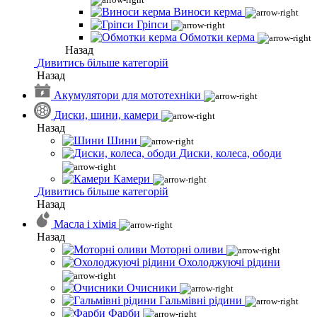
Виноси керма
Гріпси
Обмотки керма
Назад
Дивитись більше категорій
Назад
Акумулятори для мототехніки
Диски, шини, камери
Назад
Шини
Диски, колеса, ободи
Камери
Дивитись більше категорій
Назад
Масла і хімія
Назад
Моторні оливи
Охолоджуючі рідини
Очисники
Гальмівні рідини
Фарби