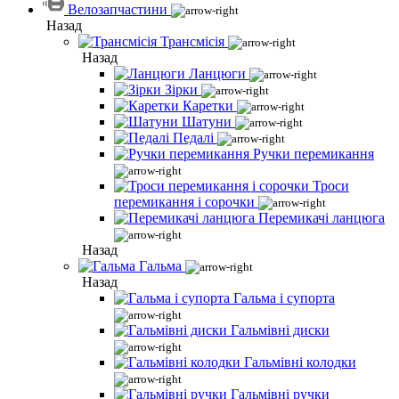
Велозапчастини
Назад
Трансмісія
Назад
Ланцюги
Зірки
Каретки
Шатуни
Педалі
Ручки перемикання
Троси
перемикання і сорочки
Перемикачі ланцюга
Назад
Гальма
Назад
Гальма і супорта
Гальмівні диски
Гальмівні колодки
Гальмівні ручки