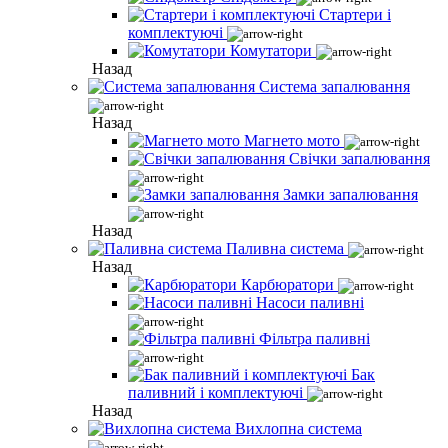
Стартери і
комплектуючі
Комутатори
Назад
Система запалювання
Назад
Магнето мото
Свічки запалювання
Замки запалювання
Назад
Паливна система
Назад
Карбюратори
Насоси паливні
Фільтра паливні
Бак
паливний і комплектуючі
Назад
Вихлопна система