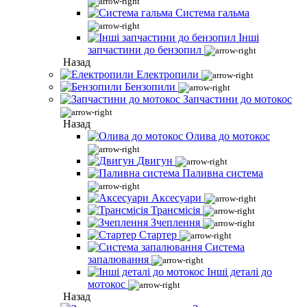
Система гальма
Інші
запчастини до бензопил
Назад
Електропили
Бензопили
Запчастини до мотокос
Назад
Олива до мотокос
Двигун
Паливна система
Аксесуари
Трансмісія
Зчеплення
Стартер
Система
запалювання
Інші деталі до
мотокос
Назад