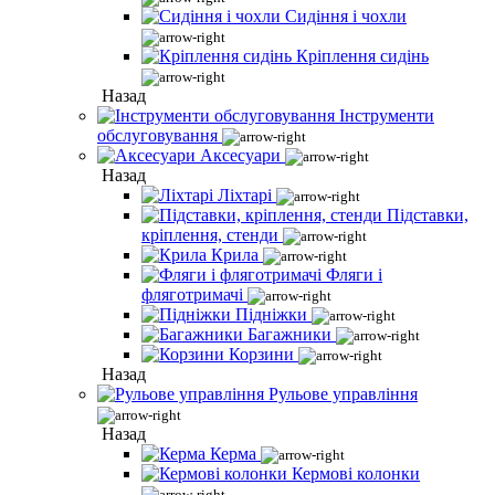
Сидіння і чохли
Кріплення сидінь
Назад
Інструменти
обслуговування
Аксесуари
Назад
Ліхтарі
Підставки,
кріплення, стенди
Крила
Фляги і
фляготримачі
Підніжки
Багажники
Корзини
Назад
Рульове управління
Назад
Керма
Кермові колонки