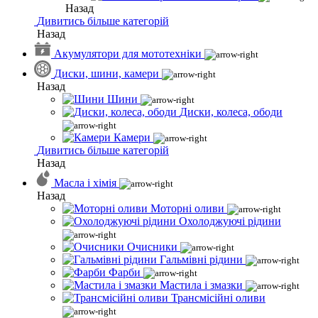
Назад
Дивитись більше категорій
Назад
Акумулятори для мототехніки
Диски, шини, камери
Назад
Шини
Диски, колеса, ободи
Камери
Дивитись більше категорій
Назад
Масла і хімія
Назад
Моторні оливи
Охолоджуючі рідини
Очисники
Гальмівні рідини
Фарби
Мастила і змазки
Трансмісійні оливи