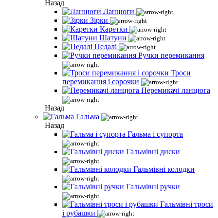
Назад
Ланцюги
Зірки
Каретки
Шатуни
Педалі
Ручки перемикання
Троси
перемикання і сорочки
Перемикачі ланцюга
Назад
Гальма
Назад
Гальма і супорта
Гальмівні диски
Гальмівні колодки
Гальмівні ручки
Гальмівні троси
і рубашки