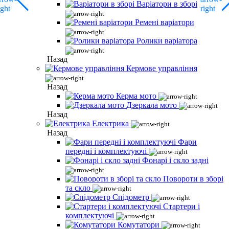
Варіатори в зборі
Ремені варіатори
Ролики варіатора
Назад
Кермове управління
Назад
Керма мото
Дзеркала мото
Назад
Електрика
Назад
Фари
передні і комплектуючі
Фонарі і скло задні
Повороти в зборі
та скло
Спідометр
Стартери і
комплектуючі
Комутатори