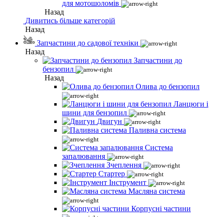
для мотошоломів
Назад
Дивитись більше категорій
Назад
Запчастини до садової техніки
Назад
Запчастини до
бензопил
Назад
Олива до бензопил
Ланцюги і
шини для бензопил
Двигун
Паливна система
Система
запалювання
Зчеплення
Стартер
Інструмент
Масляна система
Корпусні частини