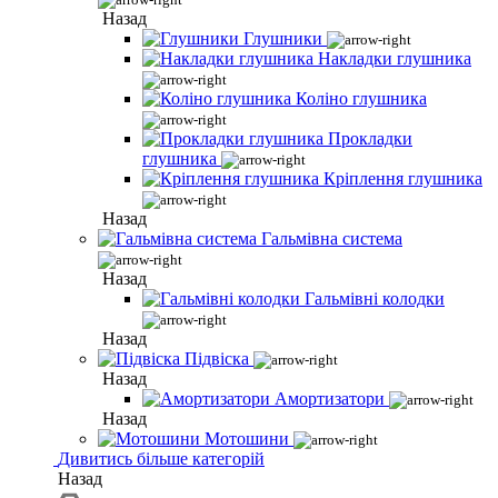
Назад
Глушники
Накладки глушника
Коліно глушника
Прокладки
глушника
Кріплення глушника
Назад
Гальмівна система
Назад
Гальмівні колодки
Назад
Підвіска
Назад
Амортизатори
Назад
Мотошини
Дивитись більше категорій
Назад