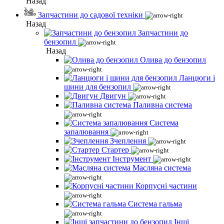
Назад
Запчастини до садової техніки
Назад
Запчастини до
бензопил
Назад
Олива до бензопил
Ланцюги і
шини для бензопил
Двигун
Паливна система
Система
запалювання
Зчеплення
Стартер
Інструмент
Масляна система
Корпусні частини
Система гальма
Інші