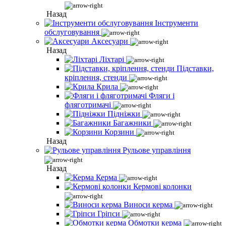
Назад
Інструменти
обслуговування
Аксесуари
Назад
Ліхтарі
Підставки,
кріплення, стенди
Крила
Фляги і
фляготримачі
Підніжки
Багажники
Корзини
Назад
Рульове управління
Назад
Керма
Кермові колонки
Виноси керма
Гріпси
Обмотки керма