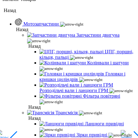
Назад
Мотозапчастини
Назад
Запчастини двигуна
Назад
ЦПГ, поршні,
кільця, пальці
Колінвали і шатуни
Головки і
кришки циліндрів
Розподільчі вали і ланцюги ГРМ
Фільтра повітряні
Назад
Трансмісія
Назад
Ланцюги привідні
Зірки привідні