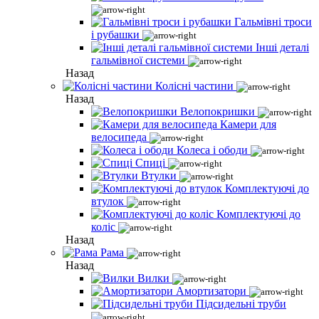
Гальмівні троси
і рубашки
Інші деталі
гальмівної системи
Назад
Колісні частини
Назад
Велопокришки
Камери для
велосипеда
Колеса і ободи
Спиці
Втулки
Комплектуючі до
втулок
Комплектуючі до
коліс
Назад
Рама
Назад
Вилки
Амортизатори
Підсидельні труби