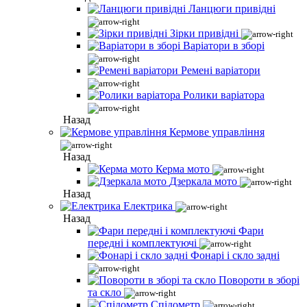
Ланцюги привідні
Зірки привідні
Варіатори в зборі
Ремені варіатори
Ролики варіатора
Назад
Кермове управління
Назад
Керма мото
Дзеркала мото
Назад
Електрика
Назад
Фари
передні і комплектуючі
Фонарі і скло задні
Повороти в зборі
та скло
Спідометр