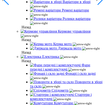
Варіатори в зборі
Ремені варіатори
Ролики варіатора
Назад
Кермове управління
Назад
Керма мото
Дзеркала мото
Назад
Електрика
Назад
Фари
передні і комплектуючі
Фонарі і скло задні
Повороти в зборі
та скло
Спідометр
Стартери і
комплектуючі
Комутатори