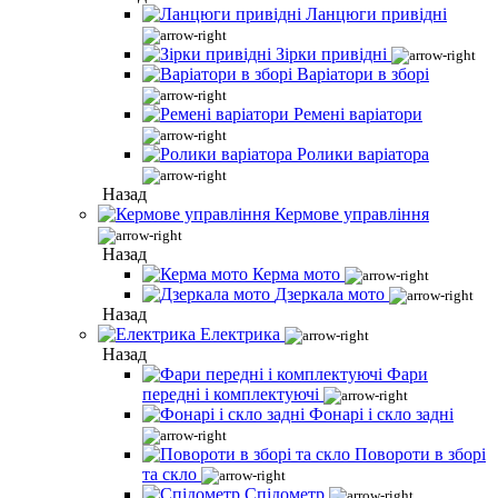
Ланцюги привідні
Зірки привідні
Варіатори в зборі
Ремені варіатори
Ролики варіатора
Назад
Кермове управління
Назад
Керма мото
Дзеркала мото
Назад
Електрика
Назад
Фари
передні і комплектуючі
Фонарі і скло задні
Повороти в зборі
та скло
Спідометр