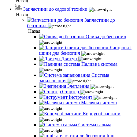
Назад
Запчастини до садової техніки
Назад
Запчастини до
бензопил
Назад
Олива до бензопил
Ланцюги і
шини для бензопил
Двигун
Паливна система
Система
запалювання
Зчеплення
Стартер
Інструмент
Масляна система
Корпусні частини
Система гальма
Інші