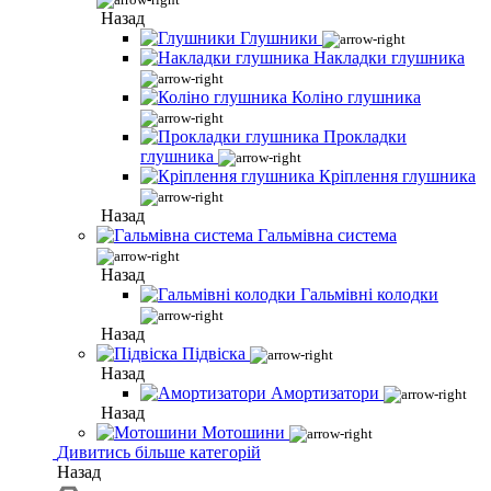
Назад
Глушники
Накладки глушника
Коліно глушника
Прокладки
глушника
Кріплення глушника
Назад
Гальмівна система
Назад
Гальмівні колодки
Назад
Підвіска
Назад
Амортизатори
Назад
Мотошини
Дивитись більше категорій
Назад