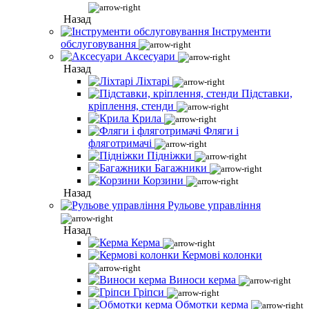
Назад
Інструменти
обслуговування
Аксесуари
Назад
Ліхтарі
Підставки,
кріплення, стенди
Крила
Фляги і
фляготримачі
Підніжки
Багажники
Корзини
Назад
Рульове управління
Назад
Керма
Кермові колонки
Виноси керма
Гріпси
Обмотки керма