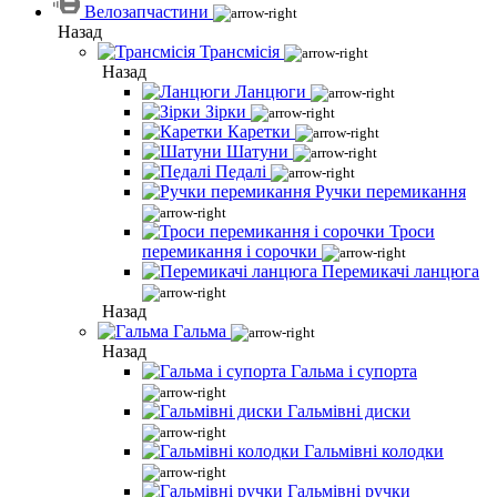
Велозапчастини
Назад
Трансмісія
Назад
Ланцюги
Зірки
Каретки
Шатуни
Педалі
Ручки перемикання
Троси
перемикання і сорочки
Перемикачі ланцюга
Назад
Гальма
Назад
Гальма і супорта
Гальмівні диски
Гальмівні колодки
Гальмівні ручки