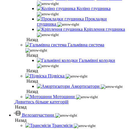
Коліно глушника
Прокладки
глушника
Кріплення глушника
Назад
Гальмівна система
Назад
Гальмівні колодки
Назад
Підвіска
Назад
Амортизатори
Назад
Мотошини
Дивитись більше категорій
Назад
Велозапчастини
Назад
Трансмісія