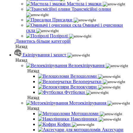
Мастила і змазки
Трансмісійні оливи
Присадки
Омивачі і очисники
скла
Поліролі
Дивитись більше категорій
Назад
Екіпірування і захист
Назад
Велоекіпірування
Назад
Велошоломи
Велоперчатки
Велоокуляри
Футболки
Назад
Мотоекіпірування
Назад
Мотошоломи
Наколінники
Кофри
Аксесуари