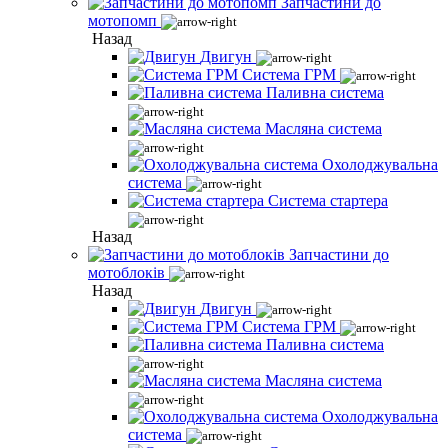
Запчастини до
мотопомп
Назад
Двигун
Система ГРМ
Паливна система
Масляна система
Охолоджувальна
система
Система стартера
Назад
Запчастини до
мотоблоків
Назад
Двигун
Система ГРМ
Паливна система
Масляна система
Охолоджувальна
система