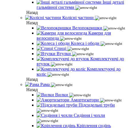
Інші деталі
гальмівної системи
Назад
Колісні частини
Назад
Велопокришки
Камери для
велосипеда
Колеса і ободи
Спиці
Втулки
Комплектуючі до
втулок
Комплектуючі до
коліс
Назад
Рама
Назад
Вилки
Амортизатори
Підсидельні труби
Сидіння і чохли
Кріплення сидінь