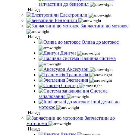
запчастини до бензопил
Назад
Електропили
Бензопили
Запчастини до мотокос
Назад
Олива до мотокос
Двигун
Паливна система
Аксесуари
Трансмісія
Зчеплення
Стартер
Система
запалювання
Інші деталі до
мотокос
Назад
Запчастини до
мотопомп
Назад
Двигун