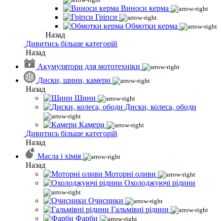
Виноси керма
Гріпси
Обмотки керма
Назад
Дивитись більше категорій
Назад
Акумулятори для мототехніки
Диски, шини, камери
Назад
Шини
Диски, колеса, ободи
Камери
Дивитись більше категорій
Назад
Масла і хімія
Назад
Моторні оливи
Охолоджуючі рідини
Очисники
Гальмівні рідини
Фарби