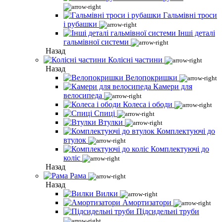
Гальмівні троси
і рубашки
Інші деталі
гальмівної системи
Назад
Колісні частини
Назад
Велопокришки
Камери для
велосипеда
Колеса і ободи
Спиці
Втулки
Комплектуючі до
втулок
Комплектуючі до
коліс
Назад
Рама
Назад
Вилки
Амортизатори
Підсидельні труби