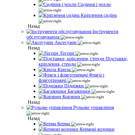
Сидіння і чохли
Кріплення сидінь
Назад
Інструменти
обслуговування
Аксесуари
Назад
Ліхтарі
Підставки,
кріплення, стенди
Крила
Фляги і
фляготримачі
Підніжки
Багажники
Корзини
Назад
Рульове управління
Назад
Керма
Кермові колонки