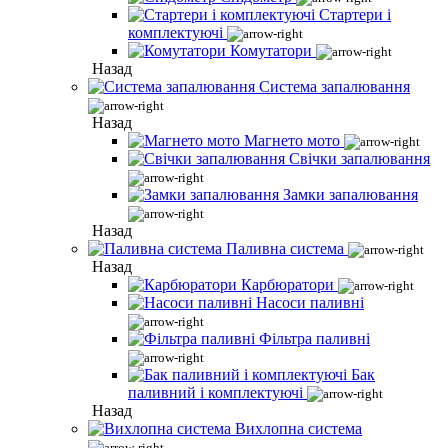
Стартери і
комплектуючі
Комутатори
Назад
Система запалювання
Назад
Магнето мото
Свічки запалювання
Замки запалювання
Назад
Паливна система
Назад
Карбюратори
Насоси паливні
Фільтра паливні
Бак
паливний і комплектуючі
Назад
Вихлопна система