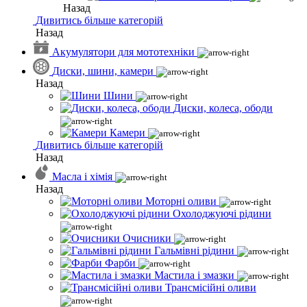
Назад
Дивитись більше категорій
Назад
Акумулятори для мототехніки
Диски, шини, камери
Назад
Шини
Диски, колеса, ободи
Камери
Дивитись більше категорій
Назад
Масла і хімія
Назад
Моторні оливи
Охолоджуючі рідини
Очисники
Гальмівні рідини
Фарби
Мастила і змазки
Трансмісійні оливи