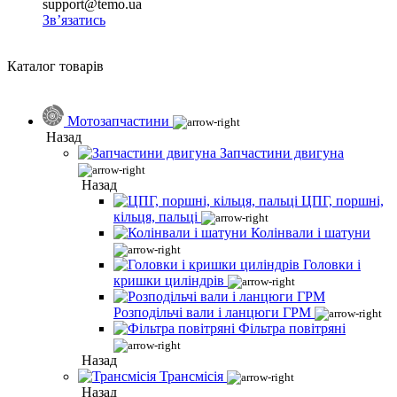
support@temo.ua
Зв’язатись
Каталог товарів
Мотозапчастини
Назад
Запчастини двигуна
Назад
ЦПГ, поршні,
кільця, пальці
Колінвали і шатуни
Головки і
кришки циліндрів
Розподільчі вали і ланцюги ГРМ
Фільтра повітряні
Назад
Трансмісія
Назад