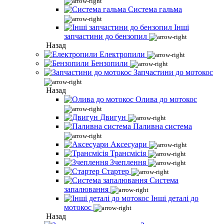
Система гальма
Інші
запчастини до бензопил
Назад
Електропили
Бензопили
Запчастини до мотокос
Назад
Олива до мотокос
Двигун
Паливна система
Аксесуари
Трансмісія
Зчеплення
Стартер
Система
запалювання
Інші деталі до
мотокос
Назад