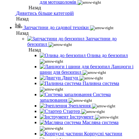
для мотошоломів
Назад
Дивитись більше категорій
Назад
Запчастини до садової техніки
Назад
Запчастини до
бензопил
Назад
Олива до бензопил
Ланцюги і
шини для бензопил
Двигун
Паливна система
Система
запалювання
Зчеплення
Стартер
Інструмент
Масляна система
Корпусні частини