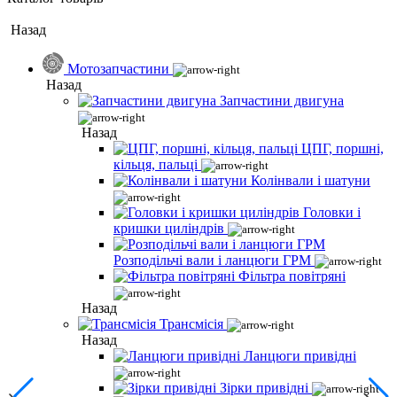
Назад
Мотозапчастини
Назад
Запчастини двигуна
Назад
ЦПГ, поршні,
кільця, пальці
Колінвали і шатуни
Головки і
кришки циліндрів
Розподільчі вали і ланцюги ГРМ
Фільтра повітряні
Назад
Трансмісія
Назад
Ланцюги привідні
Зірки привідні