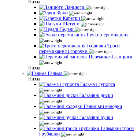
Назад
Ланцюги
Зірки
Каретки
Шатуни
Педалі
Ручки перемикання
Троси
перемикання і сорочки
Перемикачі ланцюга
Назад
Гальма
Назад
Гальма і супорта
Гальмівні диски
Гальмівні колодки
Гальмівні ручки
Гальмівні троси
і рубашки