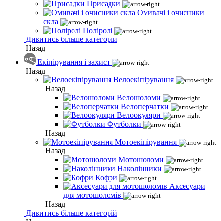
Присадки
Омивачі і очисники
скла
Поліролі
Дивитись більше категорій
Назад
Екіпірування і захист
Назад
Велоекіпірування
Назад
Велошоломи
Велоперчатки
Велоокуляри
Футболки
Назад
Мотоекіпірування
Назад
Мотошоломи
Наколінники
Кофри
Аксесуари
для мотошоломів
Назад
Дивитись більше категорій