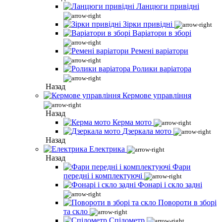
Ланцюги привідні
Зірки привідні
Варіатори в зборі
Ремені варіатори
Ролики варіатора
Назад
Кермове управління
Назад
Керма мото
Дзеркала мото
Назад
Електрика
Назад
Фари
передні і комплектуючі
Фонарі і скло задні
Повороти в зборі
та скло
Спідометр