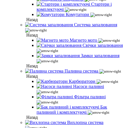
Стартери і
комплектуючі
Комутатори
Назад
Система запалювання
Назад
Магнето мото
Свічки запалювання
Замки запалювання
Назад
Паливна система
Назад
Карбюратори
Насоси паливні
Фільтра паливні
Бак
паливний і комплектуючі
Назад
Вихлопна система