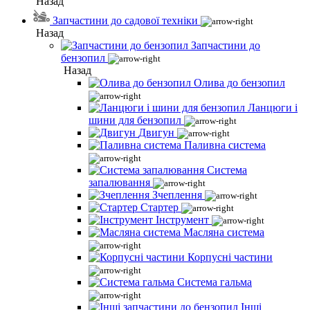
Назад
Запчастини до садової техніки
Назад
Запчастини до
бензопил
Назад
Олива до бензопил
Ланцюги і
шини для бензопил
Двигун
Паливна система
Система
запалювання
Зчеплення
Стартер
Інструмент
Масляна система
Корпусні частини
Система гальма
Інші