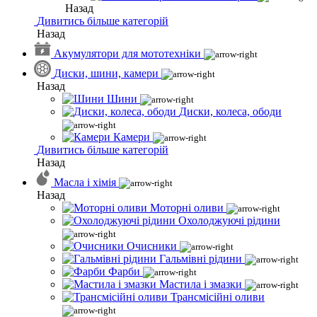
Назад
Дивитись більше категорій
Назад
Акумулятори для мототехніки
Диски, шини, камери
Назад
Шини
Диски, колеса, ободи
Камери
Дивитись більше категорій
Назад
Масла і хімія
Назад
Моторні оливи
Охолоджуючі рідини
Очисники
Гальмівні рідини
Фарби
Мастила і змазки
Трансмісійні оливи