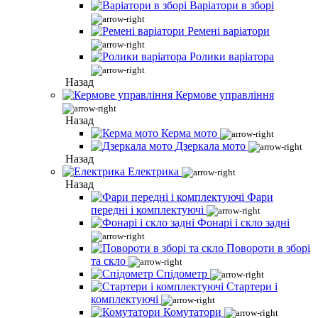
Варіатори в зборі
Ремені варіатори
Ролики варіатора
Назад
Кермове управління
Назад
Керма мото
Дзеркала мото
Назад
Електрика
Назад
Фари
передні і комплектуючі
Фонарі і скло задні
Повороти в зборі
та скло
Спідометр
Стартери і
комплектуючі
Комутатори