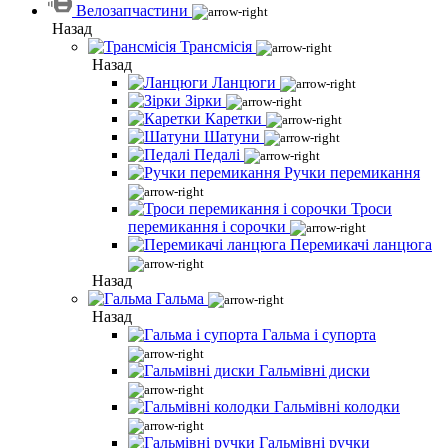
Велозапчастини
Назад
Трансмісія
Назад
Ланцюги
Зірки
Каретки
Шатуни
Педалі
Ручки перемикання
Троси
перемикання і сорочки
Перемикачі ланцюга
Назад
Гальма
Назад
Гальма і супорта
Гальмівні диски
Гальмівні колодки
Гальмівні ручки