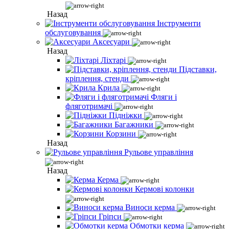
Назад
Інструменти
обслуговування
Аксесуари
Назад
Ліхтарі
Підставки,
кріплення, стенди
Крила
Фляги і
фляготримачі
Підніжки
Багажники
Корзини
Назад
Рульове управління
Назад
Керма
Кермові колонки
Виноси керма
Гріпси
Обмотки керма