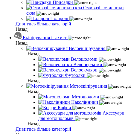
Присадки
Омивачі і очисники
скла
Поліролі
Дивитись більше категорій
Назад
Екіпірування і захист
Назад
Велоекіпірування
Назад
Велошоломи
Велоперчатки
Велоокуляри
Футболки
Назад
Мотоекіпірування
Назад
Мотошоломи
Наколінники
Кофри
Аксесуари
для мотошоломів
Назад
Дивитись більше категорій