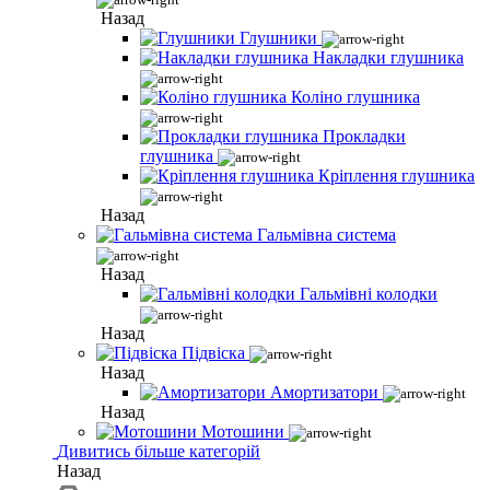
Назад
Глушники
Накладки глушника
Коліно глушника
Прокладки
глушника
Кріплення глушника
Назад
Гальмівна система
Назад
Гальмівні колодки
Назад
Підвіска
Назад
Амортизатори
Назад
Мотошини
Дивитись більше категорій
Назад