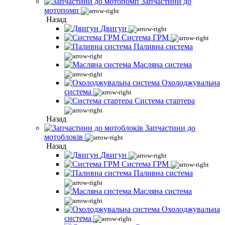
Запчастини до
мотопомп
Назад
Двигун
Система ГРМ
Паливна система
Масляна система
Охолоджувальна
система
Система стартера
Назад
Запчастини до
мотоблоків
Назад
Двигун
Система ГРМ
Паливна система
Масляна система
Охолоджувальна
система