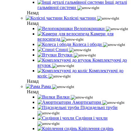
Інші деталі
гальмівної системи
Назад
Колісні частини
Назад
Велопокришки
Камери для
велосипеда
Колеса і ободи
Спиці
Втулки
Комплектуючі до
втулок
Комплектуючі до
коліс
Назад
Рама
Назад
Вилки
Амортизатори
Підсидельні труби
Сидіння і чохли
Кріплення сидінь