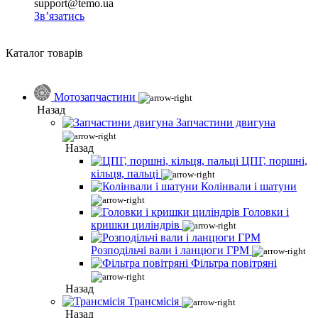
support@temo.ua
Зв’язатись
Каталог товарів
Мотозапчастини
Назад
Запчастини двигуна
Назад
ЦПГ, поршні,
кільця, пальці
Колінвали і шатуни
Головки і
кришки циліндрів
Розподільчі вали і ланцюги ГРМ
Фільтра повітряні
Назад
Трансмісія
Назад