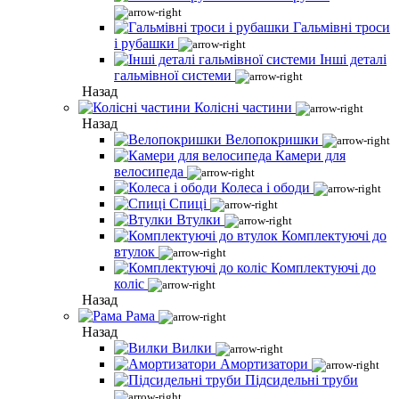
Гальмівні троси
і рубашки
Інші деталі
гальмівної системи
Назад
Колісні частини
Назад
Велопокришки
Камери для
велосипеда
Колеса і ободи
Спиці
Втулки
Комплектуючі до
втулок
Комплектуючі до
коліс
Назад
Рама
Назад
Вилки
Амортизатори
Підсидельні труби