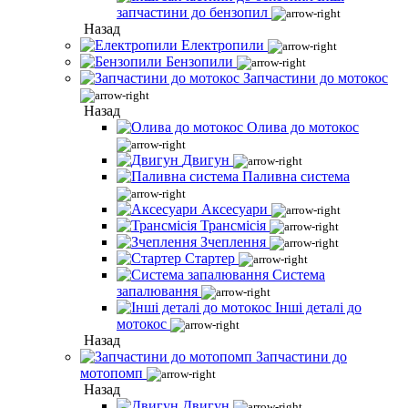
запчастини до бензопил
Назад
Електропили
Бензопили
Запчастини до мотокос
Назад
Олива до мотокос
Двигун
Паливна система
Аксесуари
Трансмісія
Зчеплення
Стартер
Система
запалювання
Інші деталі до
мотокос
Назад
Запчастини до
мотопомп
Назад
Двигун