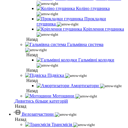
Коліно глушника
Прокладки
глушника
Кріплення глушника
Назад
Гальмівна система
Назад
Гальмівні колодки
Назад
Підвіска
Назад
Амортизатори
Назад
Мотошини
Дивитись більше категорій
Назад
Велозапчастини
Назад
Трансмісія