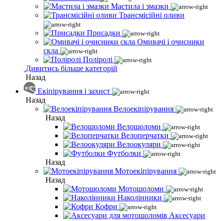
Мастила і змазки
Трансмісійні оливи
Присадки
Омивачі і очисники
скла
Поліролі
Дивитись більше категорій
Назад
Екіпірування і захист
Назад
Велоекіпірування
Назад
Велошоломи
Велоперчатки
Велоокуляри
Футболки
Назад
Мотоекіпірування
Назад
Мотошоломи
Наколінники
Кофри
Аксесуари