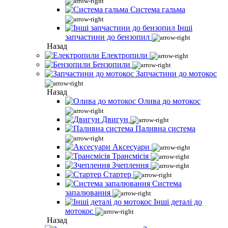
Система гальма
Інші
запчастини до бензопил
Назад
Електропили
Бензопили
Запчастини до мотокос
Назад
Олива до мотокос
Двигун
Паливна система
Аксесуари
Трансмісія
Зчеплення
Стартер
Система
запалювання
Інші деталі до
мотокос
Назад