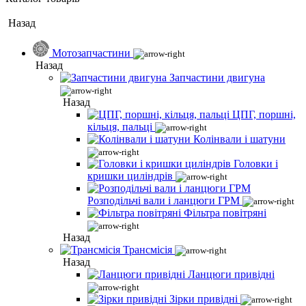
Назад
Мотозапчастини
Назад
Запчастини двигуна
Назад
ЦПГ, поршні,
кільця, пальці
Колінвали і шатуни
Головки і
кришки циліндрів
Розподільчі вали і ланцюги ГРМ
Фільтра повітряні
Назад
Трансмісія
Назад
Ланцюги привідні
Зірки привідні