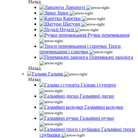
Назад
Ланцюги
Зірки
Каретки
Шатуни
Педалі
Ручки перемикання
Троси
перемикання і сорочки
Перемикачі ланцюга
Назад
Гальма
Назад
Гальма і супорта
Гальмівні диски
Гальмівні колодки
Гальмівні ручки
Гальмівні троси
і рубашки