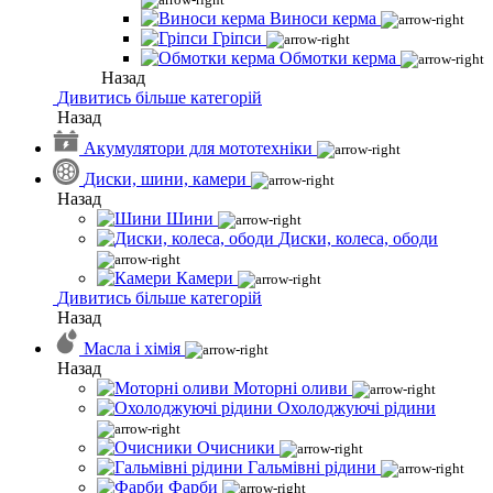
Виноси керма
Гріпси
Обмотки керма
Назад
Дивитись більше категорій
Назад
Акумулятори для мототехніки
Диски, шини, камери
Назад
Шини
Диски, колеса, ободи
Камери
Дивитись більше категорій
Назад
Масла і хімія
Назад
Моторні оливи
Охолоджуючі рідини
Очисники
Гальмівні рідини
Фарби