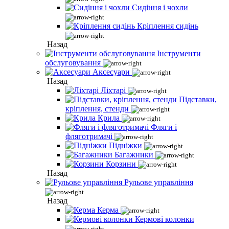
Сидіння і чохли
Кріплення сидінь
Назад
Інструменти
обслуговування
Аксесуари
Назад
Ліхтарі
Підставки,
кріплення, стенди
Крила
Фляги і
фляготримачі
Підніжки
Багажники
Корзини
Назад
Рульове управління
Назад
Керма
Кермові колонки