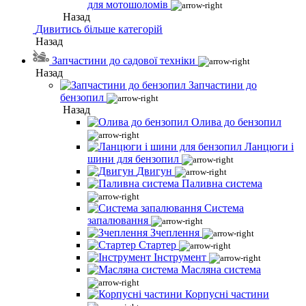
для мотошоломів
Назад
Дивитись більше категорій
Назад
Запчастини до садової техніки
Назад
Запчастини до
бензопил
Назад
Олива до бензопил
Ланцюги і
шини для бензопил
Двигун
Паливна система
Система
запалювання
Зчеплення
Стартер
Інструмент
Масляна система
Корпусні частини