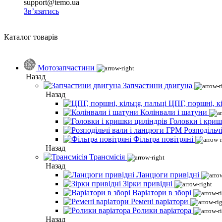
support@temo.ua
Зв’язатись
Каталог товарів
Мотозапчастини
Назад
Запчастини двигуна
Назад
ЦПГ, поршні, кі
Колінвали і шатуни
Головки і криш
Розподільч
Фільтра повітряні
Назад
Трансмісія
Назад
Ланцюги привідні
Зірки привідні
Варіатори в зборі
Ремені варіатори
Ролики варіатора
Назад