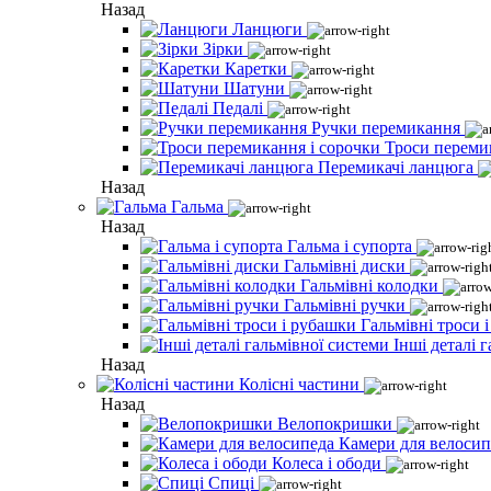
Назад
Ланцюги
Зірки
Каретки
Шатуни
Педалі
Ручки перемикання
Троси переми
Перемикачі ланцюга
Назад
Гальма
Назад
Гальма і супорта
Гальмівні диски
Гальмівні колодки
Гальмівні ручки
Гальмівні троси 
Інші деталі 
Назад
Колісні частини
Назад
Велопокришки
Камери для велосип
Колеса і ободи
Спиці