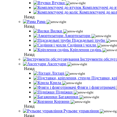
Втулки
Комплектуючі до в
Комплектуючі до кол
Назад
Рама
Назад
Вилки
Амортизатори
Підсидельні труби
Сидіння і чохли
Кріплення сидінь
Назад
Інструменти обслуг
Аксесуари
Назад
Ліхтарі
Підставки, кр
Крила
Фляги і фляготримачі
Підніжки
Багажники
Корзини
Назад
Рульове управління
Назад