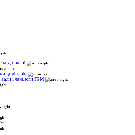
льця, пальці
ки циліндрів
і вали і ланцюги ГРМ