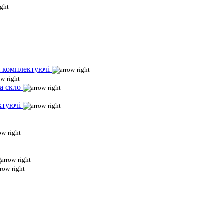
і комплектуючі
а скло
ктуючі