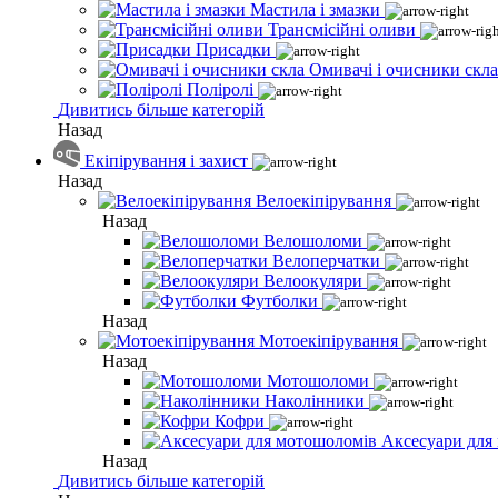
Мастила і змазки
Трансмісійні оливи
Присадки
Омивачі і очисники скла
Поліролі
Дивитись більше категорій
Назад
Екіпірування і захист
Назад
Велоекіпірування
Назад
Велошоломи
Велоперчатки
Велоокуляри
Футболки
Назад
Мотоекіпірування
Назад
Мотошоломи
Наколінники
Кофри
Аксесуари для
Назад
Дивитись більше категорій