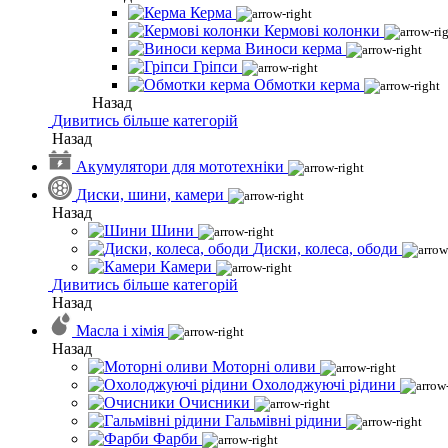
Керма
Кермові колонки
Виноси керма
Гріпси
Обмотки керма
Назад
Дивитись більше категорій
Назад
Акумулятори для мототехніки
Диски, шини, камери
Назад
Шини
Диски, колеса, ободи
Камери
Дивитись більше категорій
Назад
Масла і хімія
Назад
Моторні оливи
Охолоджуючі рідини
Очисники
Гальмівні рідини
Фарби