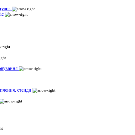
тулок
іс
овування
іплення, стенди