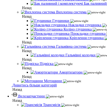
Бак паливний
Назад
Вихлопна система
Назад
Глушники
Накладки глушника
Коліно глушника
Прокладки глушника
Кріплення глушника
Назад
Гальмівна система
Назад
Гальмівні колодки
Назад
Підвіска
Назад
Амортизатори
Назад
Мотошини
Дивитись більше категорій
Назад
Велозапчастини
Назад
Трансмісія