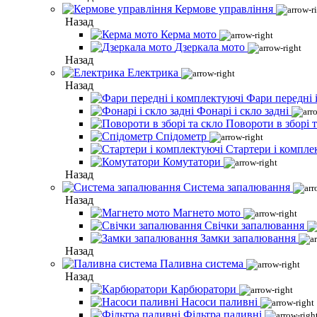
Кермове управління
Назад
Керма мото
Дзеркала мото
Назад
Електрика
Назад
Фари передні 
Фонарі і скло задні
Повороти в зборі т
Спідометр
Стартери і компле
Комутатори
Назад
Система запалювання
Назад
Магнето мото
Свічки запалювання
Замки запалювання
Назад
Паливна система
Назад
Карбюратори
Насоси паливні
Фільтра паливні