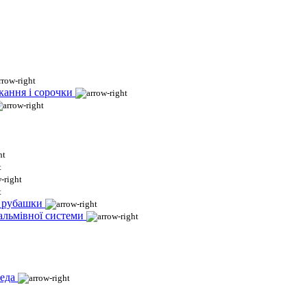
кання і сорочки
і рубашки
гальмівної системи
еда