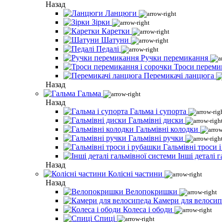
Назад
Ланцюги
Зірки
Каретки
Шатуни
Педалі
Ручки перемикання
Троси переми
Перемикачі ланцюга
Назад
Гальма
Назад
Гальма і супорта
Гальмівні диски
Гальмівні колодки
Гальмівні ручки
Гальмівні троси 
Інші деталі 
Назад
Колісні частини
Назад
Велопокришки
Камери для велосип
Колеса і ободи
Спиці