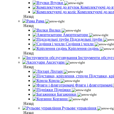
Втулки
Комплектуючі до в
Комплектуючі до кол
Назад
Рама
Назад
Вилки
Амортизатори
Підсидельні труби
Сидіння і чохли
Кріплення сидінь
Назад
Інструменти обслуг
Аксесуари
Назад
Ліхтарі
Підставки, кр
Крила
Фляги і фляготримачі
Підніжки
Багажники
Корзини
Назад
Рульове управління
Назад