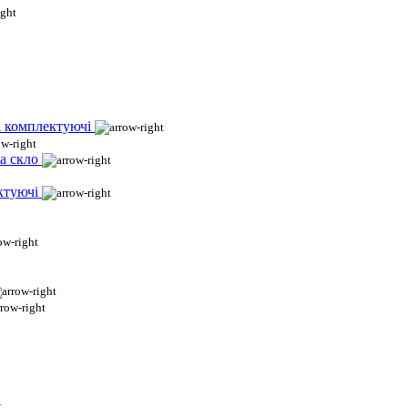
і комплектуючі
а скло
ктуючі