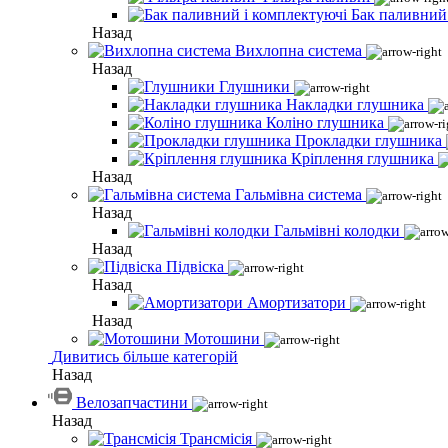
Бак паливний
Назад
Вихлопна система
Назад
Глушники
Накладки глушника
Коліно глушника
Прокладки глушника
Кріплення глушника
Назад
Гальмівна система
Назад
Гальмівні колодки
Назад
Підвіска
Назад
Амортизатори
Назад
Мотошини
Дивитись більше категорій
Назад
Велозапчастини
Назад
Трансмісія