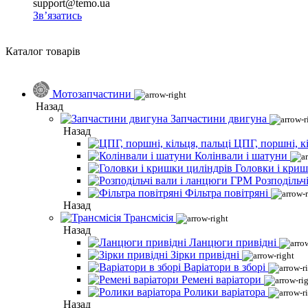
support@temo.ua
Зв’язатись
Каталог товарів
Мотозапчастини
Назад
Запчастини двигуна
Назад
ЦПГ, поршні, кі
Колінвали і шатуни
Головки і криш
Розподільч
Фільтра повітряні
Назад
Трансмісія
Назад
Ланцюги привідні
Зірки привідні
Варіатори в зборі
Ремені варіатори
Ролики варіатора
Назад