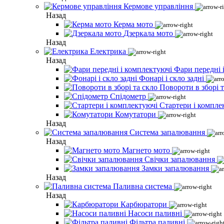
Кермове управління
Назад
Керма мото
Дзеркала мото
Назад
Електрика
Назад
Фари передні 
Фонарі і скло задні
Повороти в зборі т
Спідометр
Стартери і компле
Комутатори
Назад
Система запалювання
Назад
Магнето мото
Свічки запалювання
Замки запалювання
Назад
Паливна система
Назад
Карбюратори
Насоси паливні
Фільтра паливні