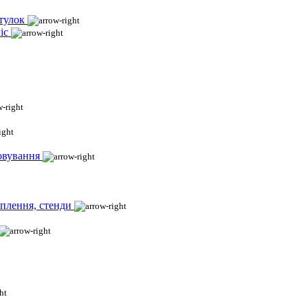
тулок
іс
овування
іплення, стенди