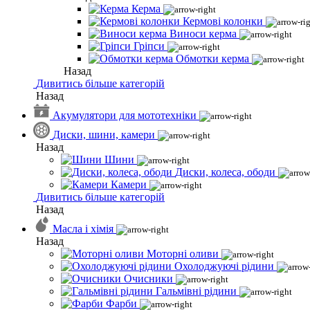
Керма
Кермові колонки
Виноси керма
Гріпси
Обмотки керма
Назад
Дивитись більше категорій
Назад
Акумулятори для мототехніки
Диски, шини, камери
Назад
Шини
Диски, колеса, ободи
Камери
Дивитись більше категорій
Назад
Масла і хімія
Назад
Моторні оливи
Охолоджуючі рідини
Очисники
Гальмівні рідини
Фарби