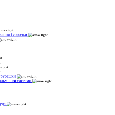
кання і сорочки
і рубашки
гальмівної системи
еда