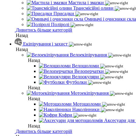
Мастила і змазки
Трансмісійні оливи
Присадки
Омивачі і очисники скла
Поліролі
Дивитись більше категорій
Назад
Екіпірування і захист
Назад
Велоекіпірування
Назад
Велошоломи
Велоперчатки
Велоокуляри
Футболки
Назад
Мотоекіпірування
Назад
Мотошоломи
Наколінники
Кофри
Аксесуари для
Назад
Дивитись більше категорій