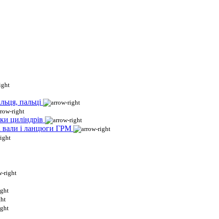
льця, пальці
ки циліндрів
і вали і ланцюги ГРМ