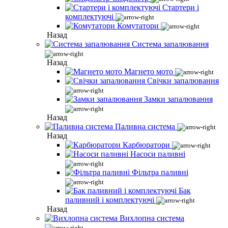
Стартери і
комплектуючі
Комутатори
Назад
Система запалювання
Назад
Магнето мото
Свічки запалювання
Замки запалювання
Назад
Паливна система
Назад
Карбюратори
Насоси паливні
Фільтра паливні
Бак
паливний і комплектуючі
Назад
Вихлопна система