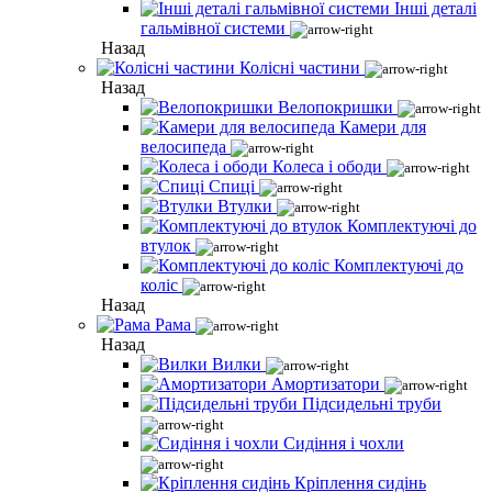
Інші деталі
гальмівної системи
Назад
Колісні частини
Назад
Велопокришки
Камери для
велосипеда
Колеса і ободи
Спиці
Втулки
Комплектуючі до
втулок
Комплектуючі до
коліс
Назад
Рама
Назад
Вилки
Амортизатори
Підсидельні труби
Сидіння і чохли
Кріплення сидінь