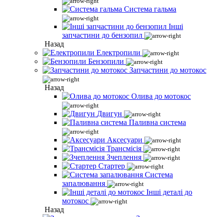
Система гальма
Інші
запчастини до бензопил
Назад
Електропили
Бензопили
Запчастини до мотокос
Назад
Олива до мотокос
Двигун
Паливна система
Аксесуари
Трансмісія
Зчеплення
Стартер
Система
запалювання
Інші деталі до
мотокос
Назад