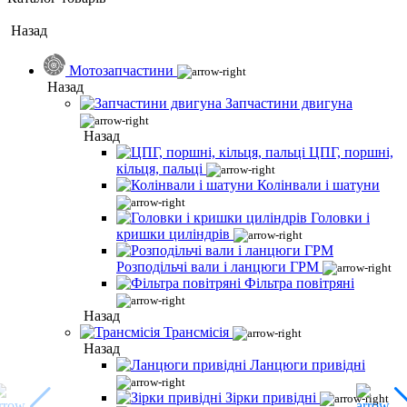
Назад
Мотозапчастини
Назад
Запчастини двигуна
Назад
ЦПГ, поршні,
кільця, пальці
Колінвали і шатуни
Головки і
кришки циліндрів
Розподільчі вали і ланцюги ГРМ
Фільтра повітряні
Назад
Трансмісія
Назад
Ланцюги привідні
Зірки привідні