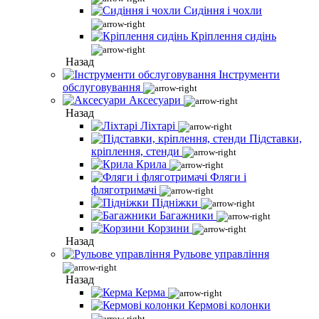
Сидіння і чохли
Кріплення сидінь
Назад
Інструменти
обслуговування
Аксесуари
Назад
Ліхтарі
Підставки,
кріплення, стенди
Крила
Фляги і
фляготримачі
Підніжки
Багажники
Корзини
Назад
Рульове управління
Назад
Керма
Кермові колонки