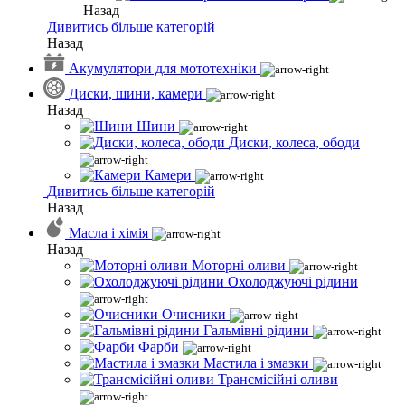
Назад
Дивитись більше категорій
Назад
Акумулятори для мототехніки
Диски, шини, камери
Назад
Шини
Диски, колеса, ободи
Камери
Дивитись більше категорій
Назад
Масла і хімія
Назад
Моторні оливи
Охолоджуючі рідини
Очисники
Гальмівні рідини
Фарби
Мастила і змазки
Трансмісійні оливи