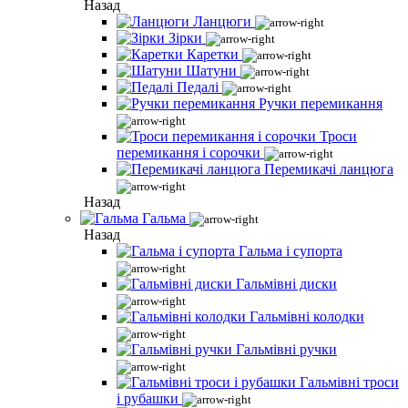
Назад
Ланцюги
Зірки
Каретки
Шатуни
Педалі
Ручки перемикання
Троси
перемикання і сорочки
Перемикачі ланцюга
Назад
Гальма
Назад
Гальма і супорта
Гальмівні диски
Гальмівні колодки
Гальмівні ручки
Гальмівні троси
і рубашки