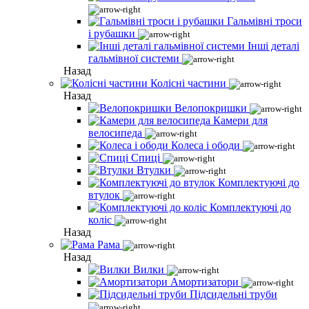
Гальмівні троси
і рубашки
Інші деталі
гальмівної системи
Назад
Колісні частини
Назад
Велопокришки
Камери для
велосипеда
Колеса і ободи
Спиці
Втулки
Комплектуючі до
втулок
Комплектуючі до
коліс
Назад
Рама
Назад
Вилки
Амортизатори
Підсидельні труби