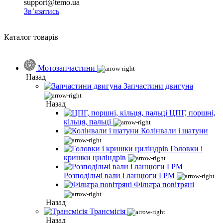
support@temo.ua
Зв’язатись
Каталог товарів
Мотозапчастини
Назад
Запчастини двигуна
Назад
ЦПГ, поршні,
кільця, пальці
Колінвали і шатуни
Головки і
кришки циліндрів
Розподільчі вали і ланцюги ГРМ
Фільтра повітряні
Назад
Трансмісія
Назад