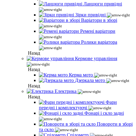
Ланцюги привідні
Зірки привідні
Варіатори в зборі
Ремені варіатори
Ролики варіатора
Назад
Кермове управління
Назад
Керма мото
Дзеркала мото
Назад
Електрика
Назад
Фари
передні і комплектуючі
Фонарі і скло задні
Повороти в зборі
та скло
Спідометр