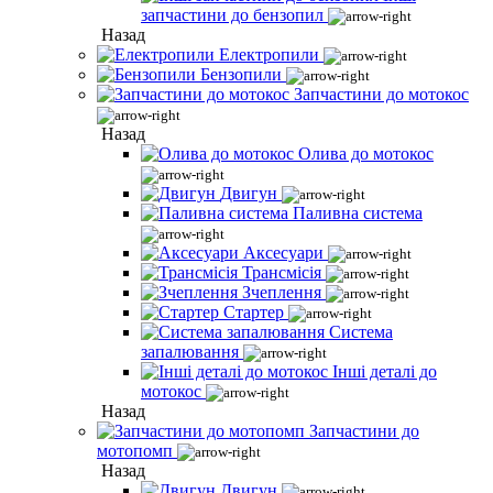
запчастини до бензопил
Назад
Електропили
Бензопили
Запчастини до мотокос
Назад
Олива до мотокос
Двигун
Паливна система
Аксесуари
Трансмісія
Зчеплення
Стартер
Система
запалювання
Інші деталі до
мотокос
Назад
Запчастини до
мотопомп
Назад
Двигун