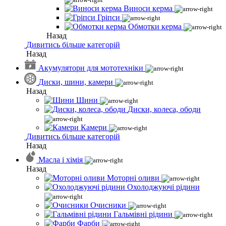
Виноси керма
Гріпси
Обмотки керма
Назад
Дивитись більше категорій
Назад
Акумулятори для мототехніки
Диски, шини, камери
Назад
Шини
Диски, колеса, ободи
Камери
Дивитись більше категорій
Назад
Масла і хімія
Назад
Моторні оливи
Охолоджуючі рідини
Очисники
Гальмівні рідини
Фарби