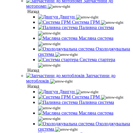
Запчастини до
мотопомп
Назад
Двигун
Система ГРМ
Паливна система
Масляна система
Охолоджувальна
система
Система стартера
Назад
Запчастини до
мотоблоків
Назад
Двигун
Система ГРМ
Паливна система
Масляна система
Охолоджувальна
система