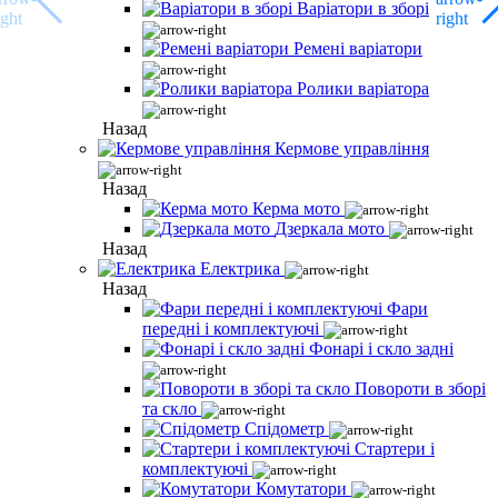
Варіатори в зборі
Ремені варіатори
Ролики варіатора
Назад
Кермове управління
Назад
Керма мото
Дзеркала мото
Назад
Електрика
Назад
Фари
передні і комплектуючі
Фонарі і скло задні
Повороти в зборі
та скло
Спідометр
Стартери і
комплектуючі
Комутатори