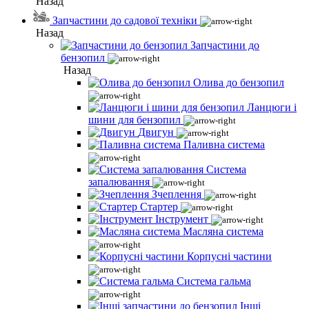
Назад
Запчастини до садової техніки
Назад
Запчастини до
бензопил
Назад
Олива до бензопил
Ланцюги і
шини для бензопил
Двигун
Паливна система
Система
запалювання
Зчеплення
Стартер
Інструмент
Масляна система
Корпусні частини
Система гальма
Інші