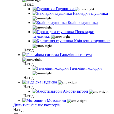
Назад
Глушники
Накладки глушника
Коліно глушника
Прокладки
глушника
Кріплення глушника
Назад
Гальмівна система
Назад
Гальмівні колодки
Назад
Підвіска
Назад
Амортизатори
Назад
Мотошини
Дивитись більше категорій
Назад