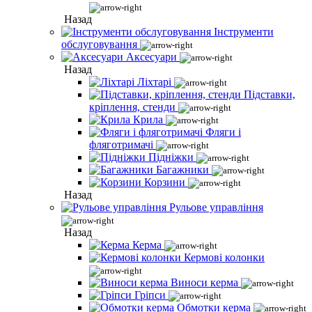
Назад
Інструменти
обслуговування
Аксесуари
Назад
Ліхтарі
Підставки,
кріплення, стенди
Крила
Фляги і
фляготримачі
Підніжки
Багажники
Корзини
Назад
Рульове управління
Назад
Керма
Кермові колонки
Виноси керма
Гріпси
Обмотки керма