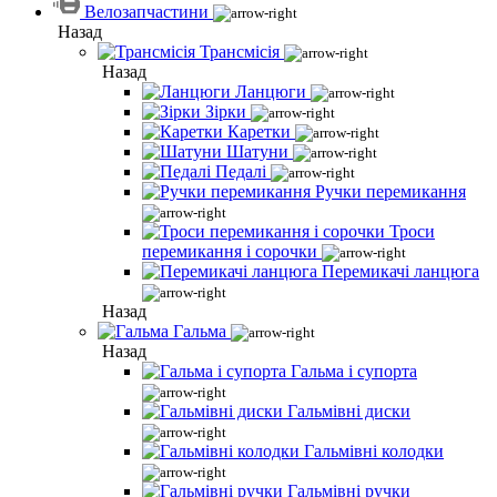
Велозапчастини
Назад
Трансмісія
Назад
Ланцюги
Зірки
Каретки
Шатуни
Педалі
Ручки перемикання
Троси
перемикання і сорочки
Перемикачі ланцюга
Назад
Гальма
Назад
Гальма і супорта
Гальмівні диски
Гальмівні колодки
Гальмівні ручки