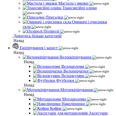
Мастила і змазки
Трансмісійні оливи
Присадки
Омивачі і очисники
скла
Поліролі
Дивитись більше категорій
Назад
Екіпірування і захист
Назад
Велоекіпірування
Назад
Велошоломи
Велоперчатки
Велоокуляри
Футболки
Назад
Мотоекіпірування
Назад
Мотошоломи
Наколінники
Кофри
Аксесуари