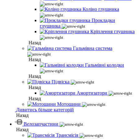
Коліно глушника
Прокладки
глушника
Кріплення глушника
Назад
Гальмівна система
Назад
Гальмівні колодки
Назад
Підвіска
Назад
Амортизатори
Назад
Мотошини
Дивитись більше категорій
Назад
Велозапчастини
Назад
Трансмісія