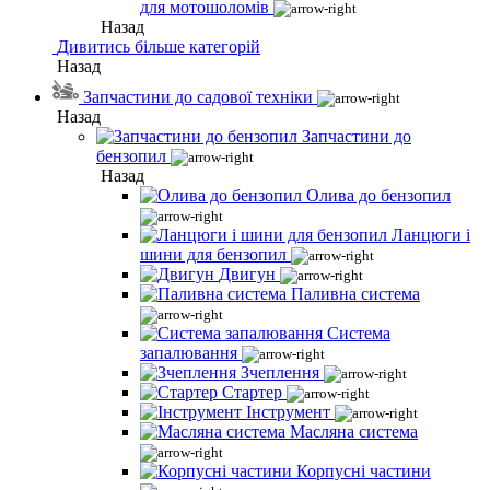
для мотошоломів
Назад
Дивитись більше категорій
Назад
Запчастини до садової техніки
Назад
Запчастини до
бензопил
Назад
Олива до бензопил
Ланцюги і
шини для бензопил
Двигун
Паливна система
Система
запалювання
Зчеплення
Стартер
Інструмент
Масляна система
Корпусні частини