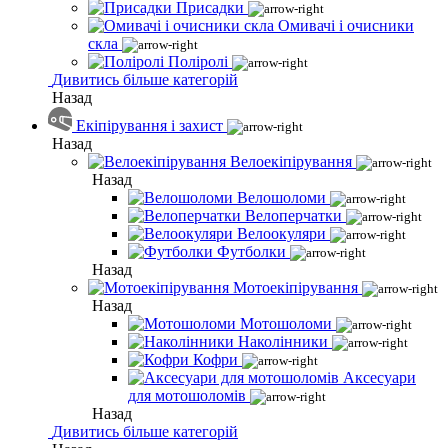
Присадки
Омивачі і очисники
скла
Поліролі
Дивитись більше категорій
Назад
Екіпірування і захист
Назад
Велоекіпірування
Назад
Велошоломи
Велоперчатки
Велоокуляри
Футболки
Назад
Мотоекіпірування
Назад
Мотошоломи
Наколінники
Кофри
Аксесуари
для мотошоломів
Назад
Дивитись більше категорій