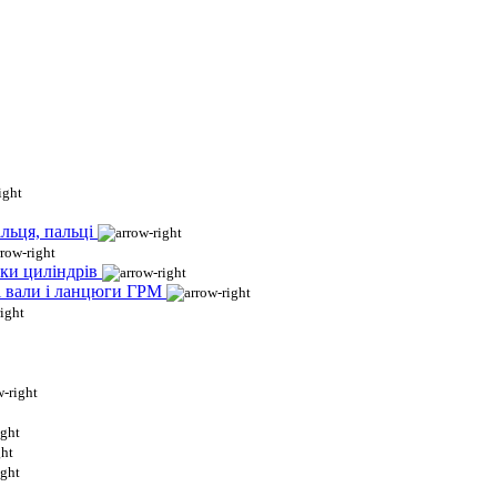
льця, пальці
ки циліндрів
і вали і ланцюги ГРМ