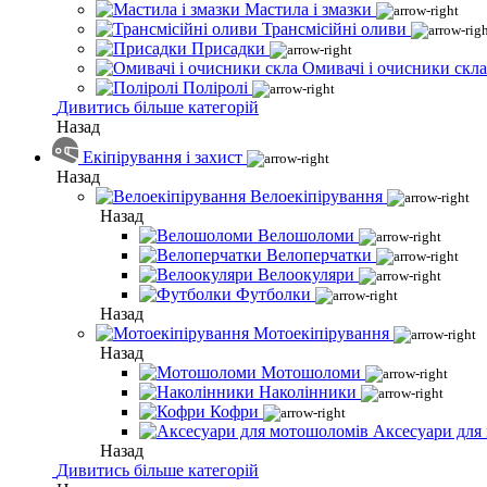
Мастила і змазки
Трансмісійні оливи
Присадки
Омивачі і очисники скла
Поліролі
Дивитись більше категорій
Назад
Екіпірування і захист
Назад
Велоекіпірування
Назад
Велошоломи
Велоперчатки
Велоокуляри
Футболки
Назад
Мотоекіпірування
Назад
Мотошоломи
Наколінники
Кофри
Аксесуари для
Назад
Дивитись більше категорій