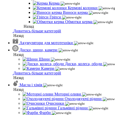
Керма
Кермові колонки
Виноси керма
Гріпси
Обмотки керма
Назад
Дивитись більше категорій
Назад
Акумулятори для мототехніки
Диски, шини, камери
Назад
Шини
Диски, колеса, ободи
Камери
Дивитись більше категорій
Назад
Масла і хімія
Назад
Моторні оливи
Охолоджуючі рідини
Очисники
Гальмівні рідини
Фарби