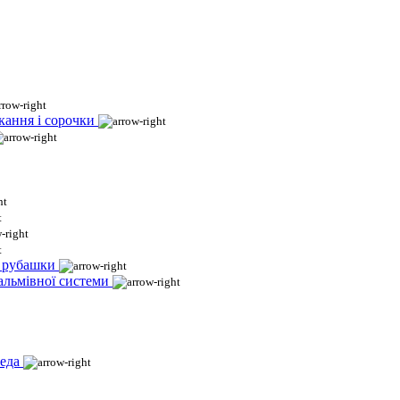
кання і сорочки
і рубашки
гальмівної системи
еда