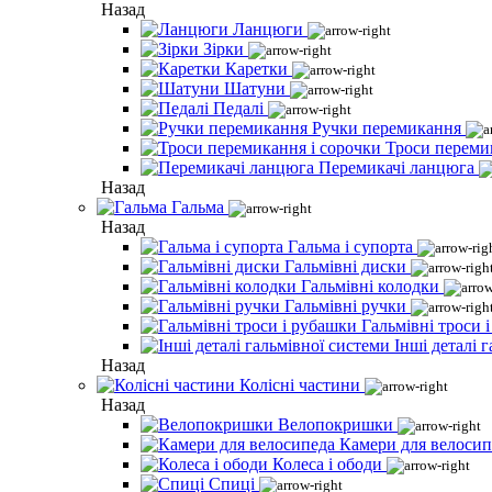
Назад
Ланцюги
Зірки
Каретки
Шатуни
Педалі
Ручки перемикання
Троси переми
Перемикачі ланцюга
Назад
Гальма
Назад
Гальма і супорта
Гальмівні диски
Гальмівні колодки
Гальмівні ручки
Гальмівні троси 
Інші деталі 
Назад
Колісні частини
Назад
Велопокришки
Камери для велосип
Колеса і ободи
Спиці