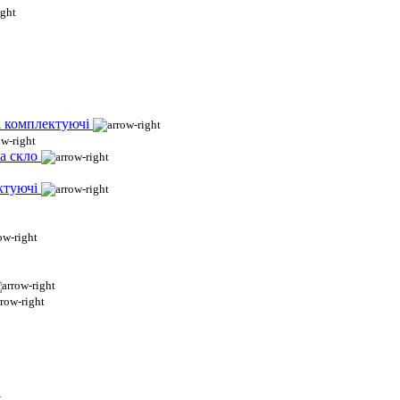
і комплектуючі
а скло
ктуючі