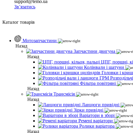
support@temo.ua
Зв’язатись
Каталог товарів
Мотозапчастини
Назад
Запчастини двигуна
Назад
ЦПГ, поршні, кі
Колінвали і шатуни
Головки і криш
Розподільч
Фільтра повітряні
Назад
Трансмісія
Назад
Ланцюги привідні
Зірки привідні
Варіатори в зборі
Ремені варіатори
Ролики варіатора
Назад