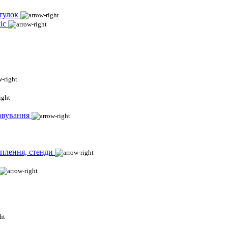
тулок
іс
овування
іплення, стенди