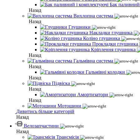
Бак паливний
Назад
Вихлопна система
Назад
Глушники
Накладки глушника
Коліно глушника
Прокладки глушника
Кріплення глушника
Назад
Гальмівна система
Назад
Гальмівні колодки
Назад
Підвіска
Назад
Амортизатори
Назад
Мотошини
Дивитись більше категорій
Назад
Велозапчастини
Назад
Трансмісія