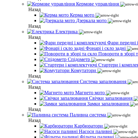
Кермове управління
Назад
Керма мото
Дзеркала мото
Назад
Електрика
Назад
Фари передні 
Фонарі і скло задні
Повороти в зборі т
Спідометр
Стартери і компле
Комутатори
Назад
Система запалювання
Назад
Магнето мото
Свічки запалювання
Замки запалювання
Назад
Паливна система
Назад
Карбюратори
Насоси паливні
Фільтра паливні