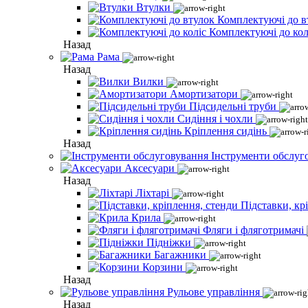
Втулки
Комплектуючі до в
Комплектуючі до кол
Назад
Рама
Назад
Вилки
Амортизатори
Підсидельні труби
Сидіння і чохли
Кріплення сидінь
Назад
Інструменти обслуг
Аксесуари
Назад
Ліхтарі
Підставки, кр
Крила
Фляги і фляготримачі
Підніжки
Багажники
Корзини
Назад
Рульове управління
Назад