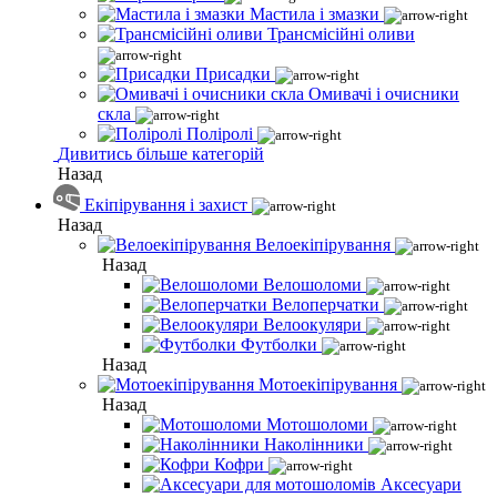
Мастила і змазки
Трансмісійні оливи
Присадки
Омивачі і очисники
скла
Поліролі
Дивитись більше категорій
Назад
Екіпірування і захист
Назад
Велоекіпірування
Назад
Велошоломи
Велоперчатки
Велоокуляри
Футболки
Назад
Мотоекіпірування
Назад
Мотошоломи
Наколінники
Кофри
Аксесуари