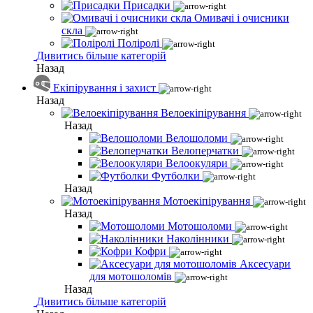
Присадки
Омивачі і очисники
скла
Поліролі
Дивитись більше категорій
Назад
Екіпірування і захист
Назад
Велоекіпірування
Назад
Велошоломи
Велоперчатки
Велоокуляри
Футболки
Назад
Мотоекіпірування
Назад
Мотошоломи
Наколінники
Кофри
Аксесуари
для мотошоломів
Назад
Дивитись більше категорій