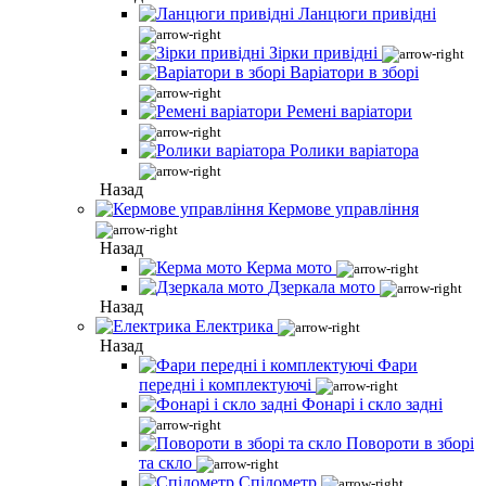
Ланцюги привідні
Зірки привідні
Варіатори в зборі
Ремені варіатори
Ролики варіатора
Назад
Кермове управління
Назад
Керма мото
Дзеркала мото
Назад
Електрика
Назад
Фари
передні і комплектуючі
Фонарі і скло задні
Повороти в зборі
та скло
Спідометр