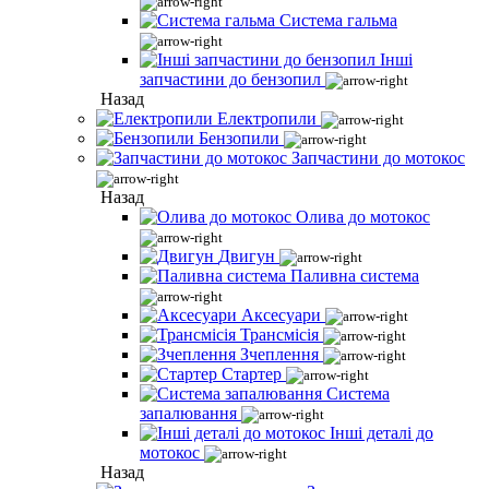
Система гальма
Інші
запчастини до бензопил
Назад
Електропили
Бензопили
Запчастини до мотокос
Назад
Олива до мотокос
Двигун
Паливна система
Аксесуари
Трансмісія
Зчеплення
Стартер
Система
запалювання
Інші деталі до
мотокос
Назад