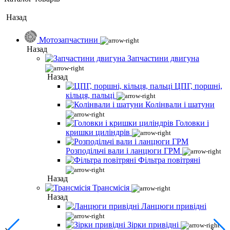
Назад
Мотозапчастини
Назад
Запчастини двигуна
Назад
ЦПГ, поршні,
кільця, пальці
Колінвали і шатуни
Головки і
кришки циліндрів
Розподільчі вали і ланцюги ГРМ
Фільтра повітряні
Назад
Трансмісія
Назад
Ланцюги привідні
Зірки привідні