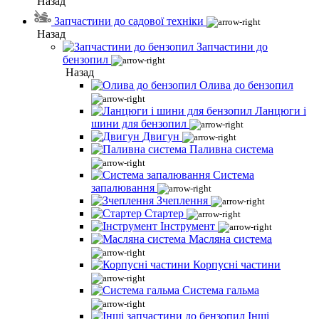
Назад
Запчастини до садової техніки
Назад
Запчастини до
бензопил
Назад
Олива до бензопил
Ланцюги і
шини для бензопил
Двигун
Паливна система
Система
запалювання
Зчеплення
Стартер
Інструмент
Масляна система
Корпусні частини
Система гальма
Інші