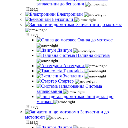
запчастини до бензопил
Назад
Електропили
Бензопили
Запчастини до мотокос
Назад
Олива до мотокос
Двигун
Паливна система
Аксесуари
Трансмісія
Зчеплення
Стартер
Система
запалювання
Інші деталі до
мотокос
Назад
Запчастини до
мотопомп
Назад
Двигун