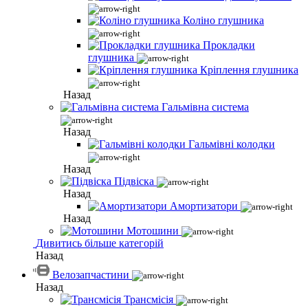
Коліно глушника
Прокладки
глушника
Кріплення глушника
Назад
Гальмівна система
Назад
Гальмівні колодки
Назад
Підвіска
Назад
Амортизатори
Назад
Мотошини
Дивитись більше категорій
Назад
Велозапчастини
Назад
Трансмісія