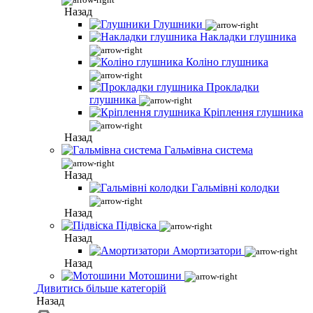
Назад
Глушники
Накладки глушника
Коліно глушника
Прокладки
глушника
Кріплення глушника
Назад
Гальмівна система
Назад
Гальмівні колодки
Назад
Підвіска
Назад
Амортизатори
Назад
Мотошини
Дивитись більше категорій
Назад