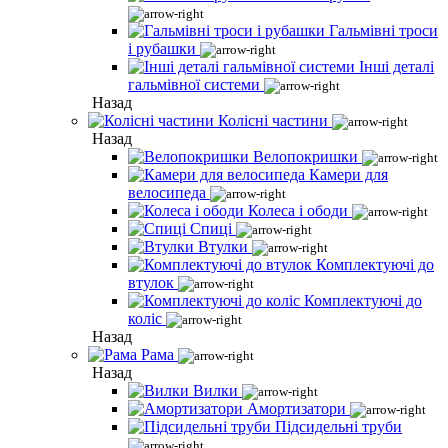
Гальмівні троси
і рубашки
Інші деталі
гальмівної системи
Назад
Колісні частини
Назад
Велопокришки
Камери для
велосипеда
Колеса і ободи
Спиці
Втулки
Комплектуючі до
втулок
Комплектуючі до
коліс
Назад
Рама
Назад
Вилки
Амортизатори
Підсидельні труби