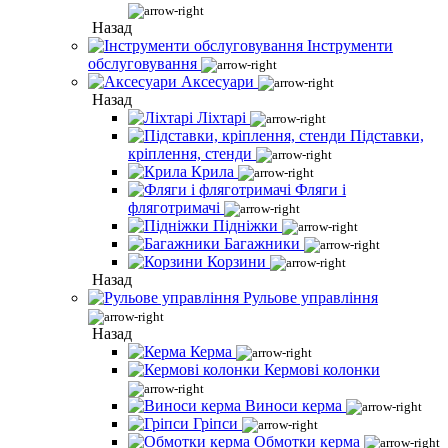
Назад
Інструменти
обслуговування
Аксесуари
Назад
Ліхтарі
Підставки,
кріплення, стенди
Крила
Фляги і
фляготримачі
Підніжки
Багажники
Корзини
Назад
Рульове управління
Назад
Керма
Кермові колонки
Виноси керма
Гріпси
Обмотки керма