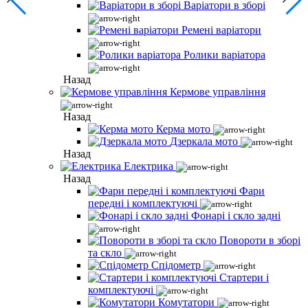
Варіатори в зборі
Ремені варіатори
Ролики варіатора
Назад
Кермове управління
Назад
Керма мото
Дзеркала мото
Назад
Електрика
Назад
Фари
передні і комплектуючі
Фонарі і скло задні
Повороти в зборі
та скло
Спідометр
Стартери і
комплектуючі
Комутатори