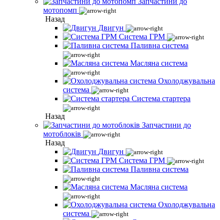
Запчастини до
мотопомп
Назад
Двигун
Система ГРМ
Паливна система
Масляна система
Охолоджувальна
система
Система стартера
Назад
Запчастини до
мотоблоків
Назад
Двигун
Система ГРМ
Паливна система
Масляна система
Охолоджувальна
система