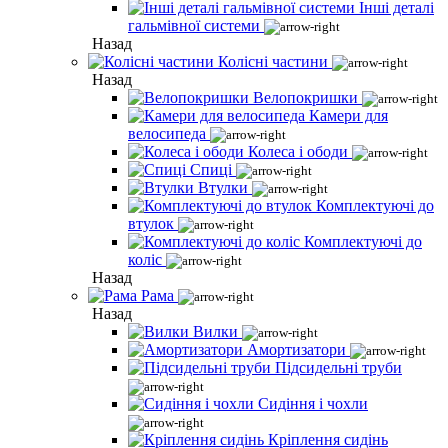
Інші деталі
гальмівної системи
Назад
Колісні частини
Назад
Велопокришки
Камери для
велосипеда
Колеса і ободи
Спиці
Втулки
Комплектуючі до
втулок
Комплектуючі до
коліс
Назад
Рама
Назад
Вилки
Амортизатори
Підсидельні труби
Сидіння і чохли
Кріплення сидінь