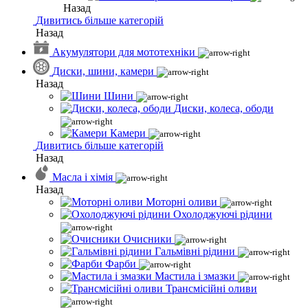
Назад
Дивитись більше категорій
Назад
Акумулятори для мототехніки
Диски, шини, камери
Назад
Шини
Диски, колеса, ободи
Камери
Дивитись більше категорій
Назад
Масла і хімія
Назад
Моторні оливи
Охолоджуючі рідини
Очисники
Гальмівні рідини
Фарби
Мастила і змазки
Трансмісійні оливи