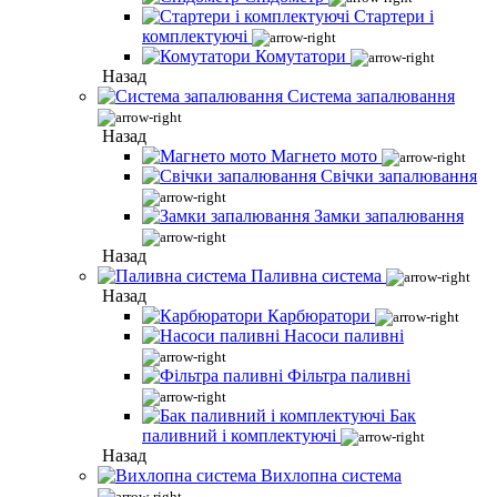
Стартери і
комплектуючі
Комутатори
Назад
Система запалювання
Назад
Магнето мото
Свічки запалювання
Замки запалювання
Назад
Паливна система
Назад
Карбюратори
Насоси паливні
Фільтра паливні
Бак
паливний і комплектуючі
Назад
Вихлопна система