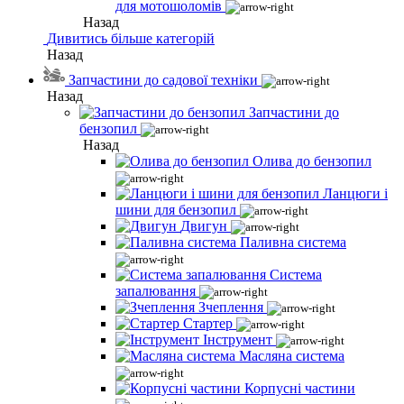
для мотошоломів
Назад
Дивитись більше категорій
Назад
Запчастини до садової техніки
Назад
Запчастини до
бензопил
Назад
Олива до бензопил
Ланцюги і
шини для бензопил
Двигун
Паливна система
Система
запалювання
Зчеплення
Стартер
Інструмент
Масляна система
Корпусні частини