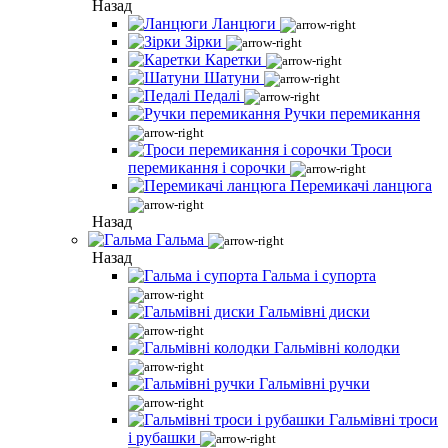
Назад
Ланцюги
Зірки
Каретки
Шатуни
Педалі
Ручки перемикання
Троси
перемикання і сорочки
Перемикачі ланцюга
Назад
Гальма
Назад
Гальма і супорта
Гальмівні диски
Гальмівні колодки
Гальмівні ручки
Гальмівні троси
і рубашки