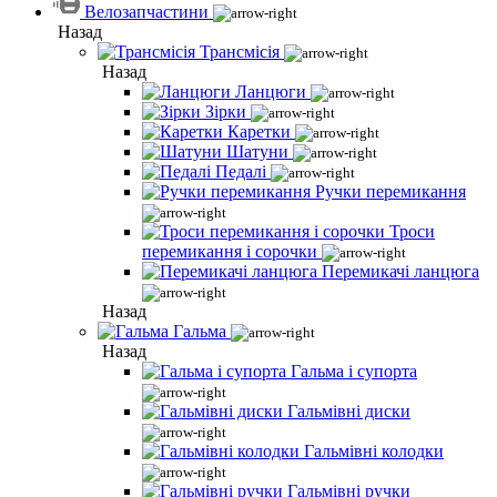
Велозапчастини
Назад
Трансмісія
Назад
Ланцюги
Зірки
Каретки
Шатуни
Педалі
Ручки перемикання
Троси
перемикання і сорочки
Перемикачі ланцюга
Назад
Гальма
Назад
Гальма і супорта
Гальмівні диски
Гальмівні колодки
Гальмівні ручки