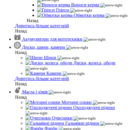
Виноси керма
Гріпси
Обмотки керма
Назад
Дивитись більше категорій
Назад
Акумулятори для мототехніки
Диски, шини, камери
Назад
Шини
Диски, колеса, ободи
Камери
Дивитись більше категорій
Назад
Масла і хімія
Назад
Моторні оливи
Охолоджуючі рідини
Очисники
Гальмівні рідини
Фарби