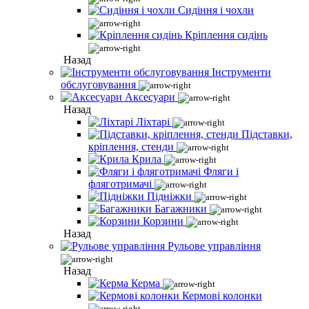
Сидіння і чохли
Кріплення сидінь
Назад
Інструменти
обслуговування
Аксесуари
Назад
Ліхтарі
Підставки,
кріплення, стенди
Крила
Фляги і
фляготримачі
Підніжки
Багажники
Корзини
Назад
Рульове управління
Назад
Керма
Кермові колонки