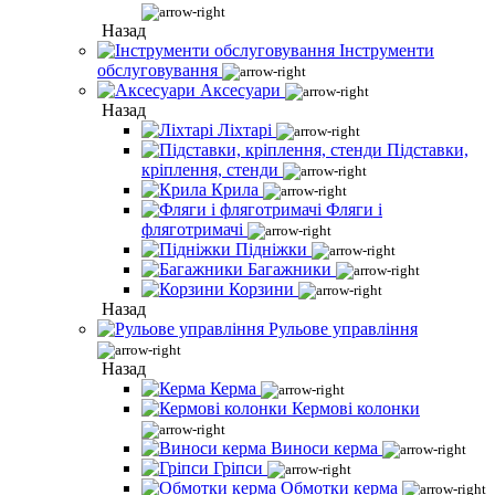
Назад
Інструменти
обслуговування
Аксесуари
Назад
Ліхтарі
Підставки,
кріплення, стенди
Крила
Фляги і
фляготримачі
Підніжки
Багажники
Корзини
Назад
Рульове управління
Назад
Керма
Кермові колонки
Виноси керма
Гріпси
Обмотки керма