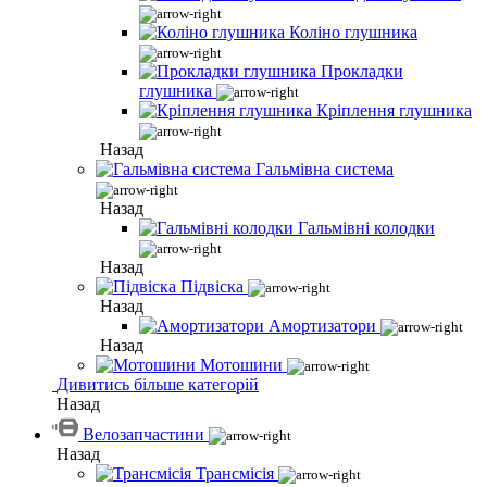
Коліно глушника
Прокладки
глушника
Кріплення глушника
Назад
Гальмівна система
Назад
Гальмівні колодки
Назад
Підвіска
Назад
Амортизатори
Назад
Мотошини
Дивитись більше категорій
Назад
Велозапчастини
Назад
Трансмісія