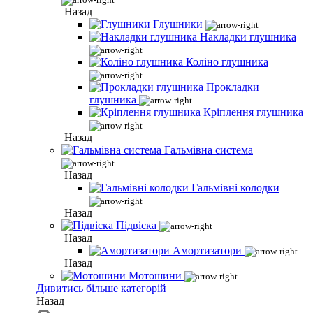
Назад
Глушники
Накладки глушника
Коліно глушника
Прокладки
глушника
Кріплення глушника
Назад
Гальмівна система
Назад
Гальмівні колодки
Назад
Підвіска
Назад
Амортизатори
Назад
Мотошини
Дивитись більше категорій
Назад