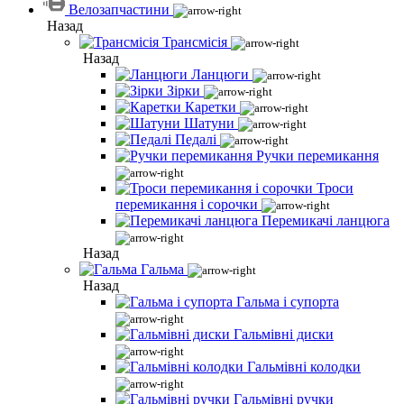
Велозапчастини
Назад
Трансмісія
Назад
Ланцюги
Зірки
Каретки
Шатуни
Педалі
Ручки перемикання
Троси
перемикання і сорочки
Перемикачі ланцюга
Назад
Гальма
Назад
Гальма і супорта
Гальмівні диски
Гальмівні колодки
Гальмівні ручки