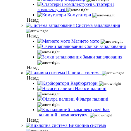
Стартери і
комплектуючі
Комутатори
Назад
Система запалювання
Назад
Магнето мото
Свічки запалювання
Замки запалювання
Назад
Паливна система
Назад
Карбюратори
Насоси паливні
Фільтра паливні
Бак
паливний і комплектуючі
Назад
Вихлопна система