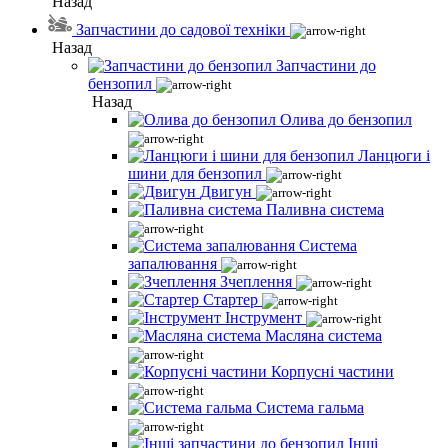
Назад
Запчастини до садової техніки
Назад
Запчастини до
бензопил
Назад
Олива до бензопил
Ланцюги і
шини для бензопил
Двигун
Паливна система
Система
запалювання
Зчеплення
Стартер
Інструмент
Масляна система
Корпусні частини
Система гальма
Інші