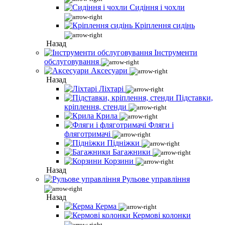
Сидіння і чохли
Кріплення сидінь
Назад
Інструменти
обслуговування
Аксесуари
Назад
Ліхтарі
Підставки,
кріплення, стенди
Крила
Фляги і
фляготримачі
Підніжки
Багажники
Корзини
Назад
Рульове управління
Назад
Керма
Кермові колонки