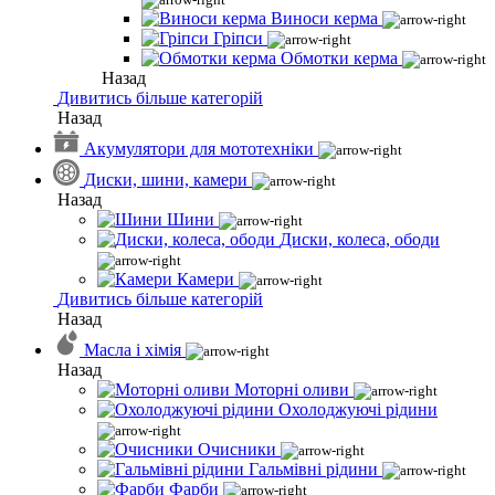
Виноси керма
Гріпси
Обмотки керма
Назад
Дивитись більше категорій
Назад
Акумулятори для мототехніки
Диски, шини, камери
Назад
Шини
Диски, колеса, ободи
Камери
Дивитись більше категорій
Назад
Масла і хімія
Назад
Моторні оливи
Охолоджуючі рідини
Очисники
Гальмівні рідини
Фарби