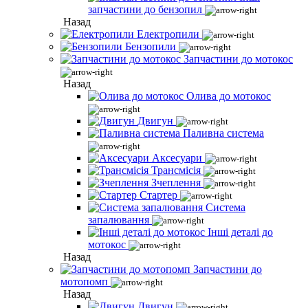
запчастини до бензопил
Назад
Електропили
Бензопили
Запчастини до мотокос
Назад
Олива до мотокос
Двигун
Паливна система
Аксесуари
Трансмісія
Зчеплення
Стартер
Система
запалювання
Інші деталі до
мотокос
Назад
Запчастини до
мотопомп
Назад
Двигун