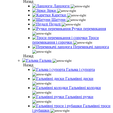
Назад
Ланцюги
Зірки
Каретки
Шатуни
Педалі
Ручки перемикання
Троси
перемикання і сорочки
Перемикачі ланцюга
Назад
Гальма
Назад
Гальма і супорта
Гальмівні диски
Гальмівні колодки
Гальмівні ручки
Гальмівні троси
і рубашки