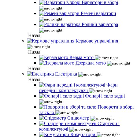
Варіатори в зборі
Ремені варіатори
Ролики варіатора
Назад
Кермове управління
Назад
Керма мото
Дзеркала мото
Назад
Електрика
Назад
Фари
передні і комплектуючі
Фонарі і скло задні
Повороти в зборі
та скло
Спідометр
Стартери і
комплектуючі
Комутатори