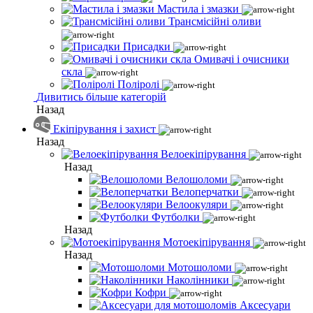
Мастила і змазки
Трансмісійні оливи
Присадки
Омивачі і очисники
скла
Поліролі
Дивитись більше категорій
Назад
Екіпірування і захист
Назад
Велоекіпірування
Назад
Велошоломи
Велоперчатки
Велоокуляри
Футболки
Назад
Мотоекіпірування
Назад
Мотошоломи
Наколінники
Кофри
Аксесуари