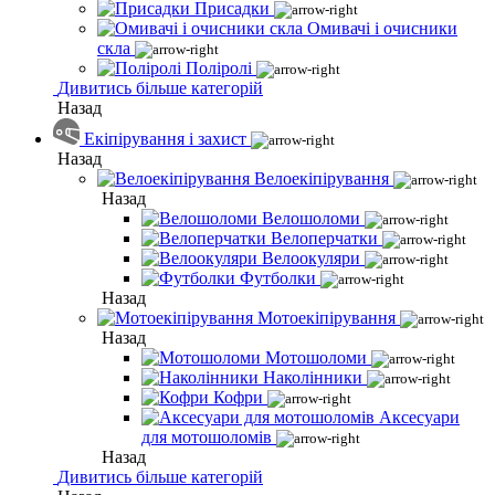
Присадки
Омивачі і очисники
скла
Поліролі
Дивитись більше категорій
Назад
Екіпірування і захист
Назад
Велоекіпірування
Назад
Велошоломи
Велоперчатки
Велоокуляри
Футболки
Назад
Мотоекіпірування
Назад
Мотошоломи
Наколінники
Кофри
Аксесуари
для мотошоломів
Назад
Дивитись більше категорій