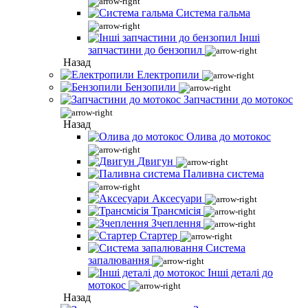
Система гальма
Інші
запчастини до бензопил
Назад
Електропили
Бензопили
Запчастини до мотокос
Назад
Олива до мотокос
Двигун
Паливна система
Аксесуари
Трансмісія
Зчеплення
Стартер
Система
запалювання
Інші деталі до
мотокос
Назад