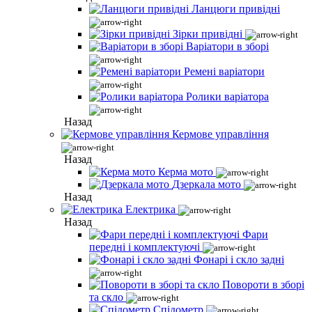
Ланцюги привідні
Зірки привідні
Варіатори в зборі
Ремені варіатори
Ролики варіатора
Назад
Кермове управління
Назад
Керма мото
Дзеркала мото
Назад
Електрика
Назад
Фари
передні і комплектуючі
Фонарі і скло задні
Повороти в зборі
та скло
Спідометр