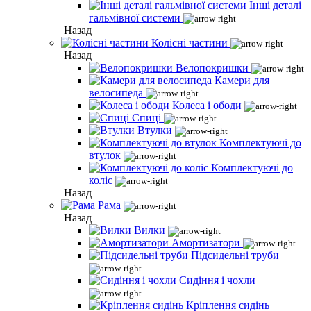
Інші деталі
гальмівної системи
Назад
Колісні частини
Назад
Велопокришки
Камери для
велосипеда
Колеса і ободи
Спиці
Втулки
Комплектуючі до
втулок
Комплектуючі до
коліс
Назад
Рама
Назад
Вилки
Амортизатори
Підсидельні труби
Сидіння і чохли
Кріплення сидінь