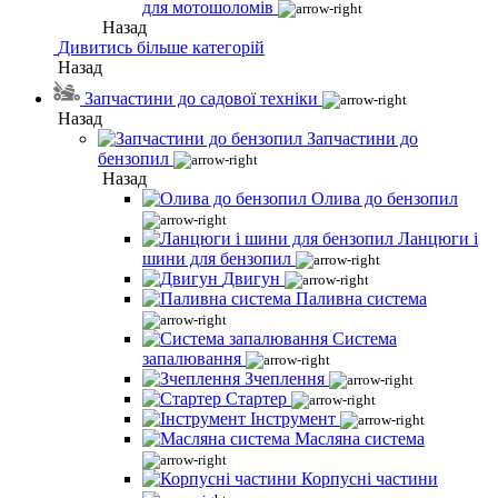
для мотошоломів
Назад
Дивитись більше категорій
Назад
Запчастини до садової техніки
Назад
Запчастини до
бензопил
Назад
Олива до бензопил
Ланцюги і
шини для бензопил
Двигун
Паливна система
Система
запалювання
Зчеплення
Стартер
Інструмент
Масляна система
Корпусні частини