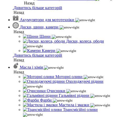
Назад
Дивитись більше категорій
Назад
Акумулятори для мототехніки
Диски, шини, камери
Назад
Шини
Диски, колеса, ободи
Камери
Дивитись більше категорій
Назад
Масла і хімія
Назад
Моторні оливи
Охолоджуючі рідини
Очисники
Гальмівні рідини
Фарби
Мастила і змазки
Трансмісійні оливи