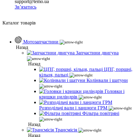
support@temo.ua
Зв’язатись
Каталог товарів
Мотозапчастини
Назад
Запчастини двигуна
Назад
ЦПГ, поршні,
кільця, пальці
Колінвали і шатуни
Головки і
кришки циліндрів
Розподільчі вали і ланцюги ГРМ
Фільтра повітряні
Назад
Трансмісія
Назад