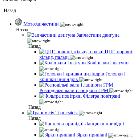
Назад
Мотозапчастини
Назад
Запчастини двигуна
Назад
ЦПГ, поршні,
кільця, пальці
Колінвали і шатуни
Головки і
кришки циліндрів
Розподільчі вали і ланцюги ГРМ
Фільтра повітряні
Назад
Трансмісія
Назад
Ланцюги привідні
Зірки привідні