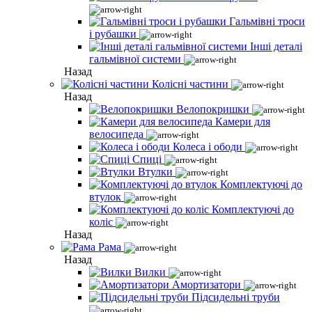
Гальмівні троси
і рубашки
Інші деталі
гальмівної системи
Назад
Колісні частини
Назад
Велопокришки
Камери для
велосипеда
Колеса і ободи
Спиці
Втулки
Комплектуючі до
втулок
Комплектуючі до
коліс
Назад
Рама
Назад
Вилки
Амортизатори
Підсидельні труби