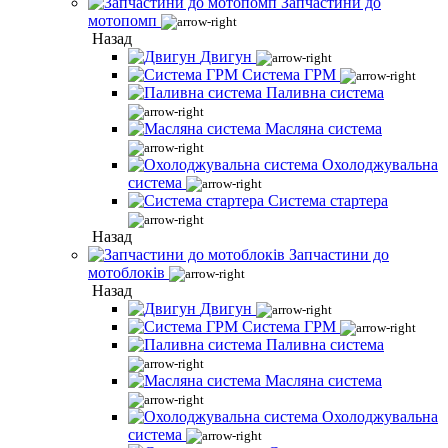
Запчастини до
мотопомп
Назад
Двигун
Система ГРМ
Паливна система
Масляна система
Охолоджувальна
система
Система стартера
Назад
Запчастини до
мотоблоків
Назад
Двигун
Система ГРМ
Паливна система
Масляна система
Охолоджувальна
система