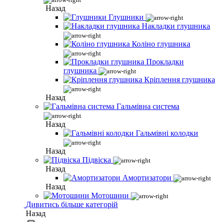
Назад
Глушники
Накладки глушника
Коліно глушника
Прокладки
глушника
Кріплення глушника
Назад
Гальмівна система
Назад
Гальмівні колодки
Назад
Підвіска
Назад
Амортизатори
Назад
Мотошини
Дивитись більше категорій
Назад