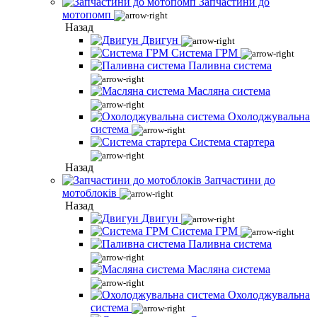
Запчастини до
мотопомп
Назад
Двигун
Система ГРМ
Паливна система
Масляна система
Охолоджувальна
система
Система стартера
Назад
Запчастини до
мотоблоків
Назад
Двигун
Система ГРМ
Паливна система
Масляна система
Охолоджувальна
система