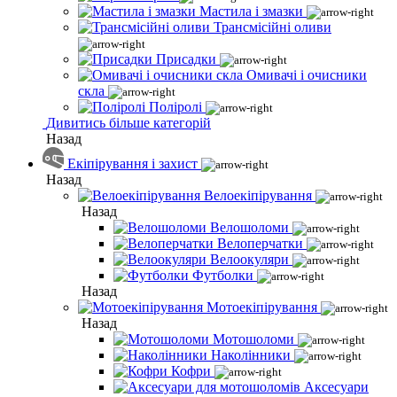
Мастила і змазки
Трансмісійні оливи
Присадки
Омивачі і очисники
скла
Поліролі
Дивитись більше категорій
Назад
Екіпірування і захист
Назад
Велоекіпірування
Назад
Велошоломи
Велоперчатки
Велоокуляри
Футболки
Назад
Мотоекіпірування
Назад
Мотошоломи
Наколінники
Кофри
Аксесуари