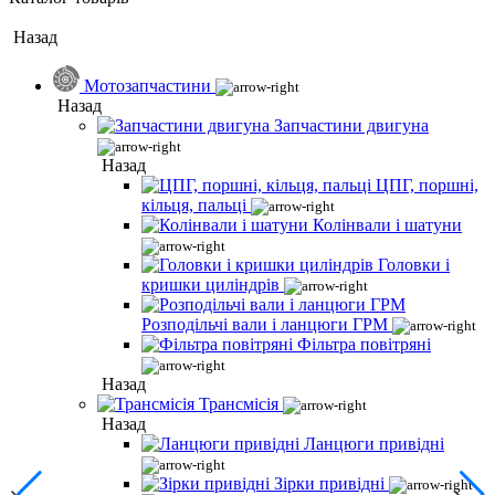
Назад
Мотозапчастини
Назад
Запчастини двигуна
Назад
ЦПГ, поршні,
кільця, пальці
Колінвали і шатуни
Головки і
кришки циліндрів
Розподільчі вали і ланцюги ГРМ
Фільтра повітряні
Назад
Трансмісія
Назад
Ланцюги привідні
Зірки привідні