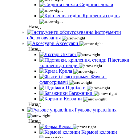
Сидіння і чохли
Кріплення сидінь
Назад
Інструменти
обслуговування
Аксесуари
Назад
Ліхтарі
Підставки,
кріплення, стенди
Крила
Фляги і
фляготримачі
Підніжки
Багажники
Корзини
Назад
Рульове управління
Назад
Керма
Кермові колонки