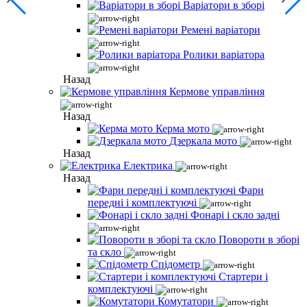
Варіатори в зборі
Ремені варіатори
Ролики варіатора
Назад
Кермове управління
Назад
Керма мото
Дзеркала мото
Назад
Електрика
Назад
Фари
передні і комплектуючі
Фонарі і скло задні
Повороти в зборі
та скло
Спідометр
Стартери і
комплектуючі
Комутатори