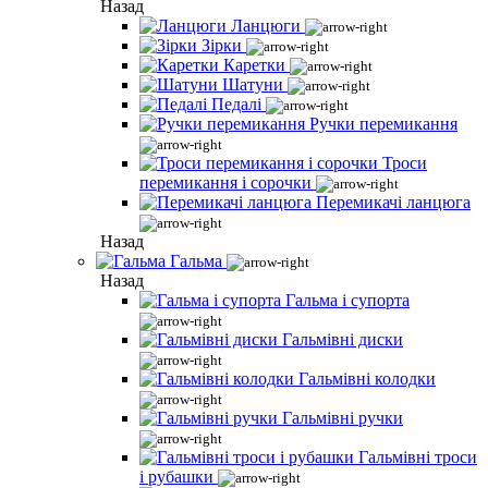
Назад
Ланцюги
Зірки
Каретки
Шатуни
Педалі
Ручки перемикання
Троси
перемикання і сорочки
Перемикачі ланцюга
Назад
Гальма
Назад
Гальма і супорта
Гальмівні диски
Гальмівні колодки
Гальмівні ручки
Гальмівні троси
і рубашки