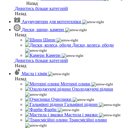
Назад
Дивитись більше категорій
Назад
Акумулятори для мототехніки
Диски, шини, камери
Назад
Шини
Диски, колеса, ободи
Камери
Дивитись більше категорій
Назад
Масла і хімія
Назад
Моторні оливи
Охолоджуючі рідини
Очисники
Гальмівні рідини
Фарби
Мастила і змазки
Трансмісійні оливи