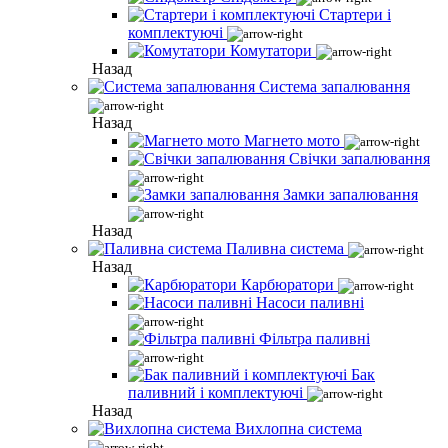
Стартери і
комплектуючі
Комутатори
Назад
Система запалювання
Назад
Магнето мото
Свічки запалювання
Замки запалювання
Назад
Паливна система
Назад
Карбюратори
Насоси паливні
Фільтра паливні
Бак
паливний і комплектуючі
Назад
Вихлопна система