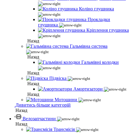
Коліно глушника
Прокладки
глушника
Кріплення глушника
Назад
Гальмівна система
Назад
Гальмівні колодки
Назад
Підвіска
Назад
Амортизатори
Назад
Мотошини
Дивитись більше категорій
Назад
Велозапчастини
Назад
Трансмісія