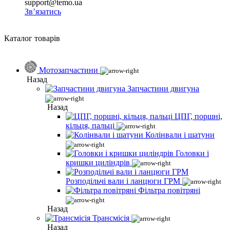
support@temo.ua
Зв’язатись
Каталог товарів
Мотозапчастини
Назад
Запчастини двигуна
Назад
ЦПГ, поршні,
кільця, пальці
Колінвали і шатуни
Головки і
кришки циліндрів
Розподільчі вали і ланцюги ГРМ
Фільтра повітряні
Назад
Трансмісія
Назад