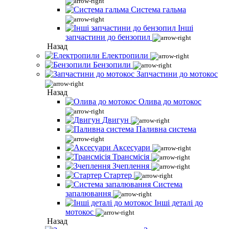
Система гальма
Інші
запчастини до бензопил
Назад
Електропили
Бензопили
Запчастини до мотокос
Назад
Олива до мотокос
Двигун
Паливна система
Аксесуари
Трансмісія
Зчеплення
Стартер
Система
запалювання
Інші деталі до
мотокос
Назад