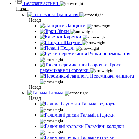
Велозапчастини
Назад
Трансмісія
Назад
Ланцюги
Зірки
Каретки
Шатуни
Педалі
Ручки перемикання
Троси
перемикання і сорочки
Перемикачі ланцюга
Назад
Гальма
Назад
Гальма і супорта
Гальмівні диски
Гальмівні колодки
Гальмівні ручки