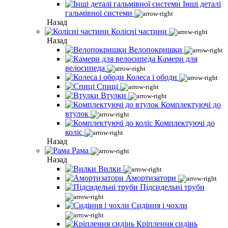
Інші деталі
гальмівної системи
Назад
Колісні частини
Назад
Велопокришки
Камери для
велосипеда
Колеса і ободи
Спиці
Втулки
Комплектуючі до
втулок
Комплектуючі до
коліс
Назад
Рама
Назад
Вилки
Амортизатори
Підсидельні труби
Сидіння і чохли
Кріплення сидінь