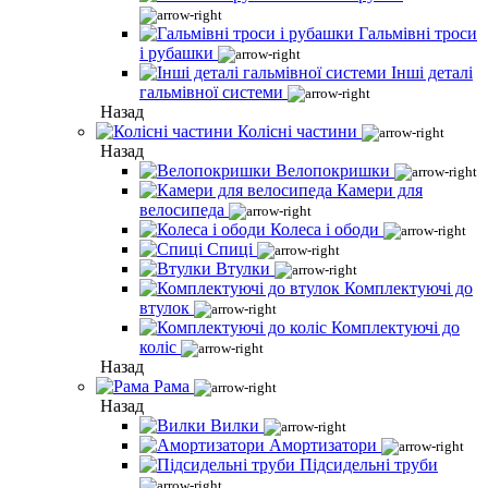
Гальмівні троси
і рубашки
Інші деталі
гальмівної системи
Назад
Колісні частини
Назад
Велопокришки
Камери для
велосипеда
Колеса і ободи
Спиці
Втулки
Комплектуючі до
втулок
Комплектуючі до
коліс
Назад
Рама
Назад
Вилки
Амортизатори
Підсидельні труби