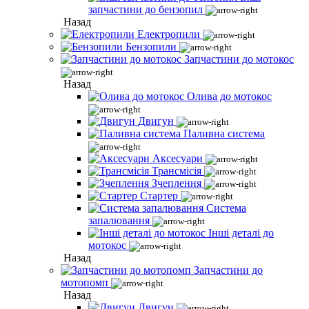
запчастини до бензопил
Назад
Електропили
Бензопили
Запчастини до мотокос
Назад
Олива до мотокос
Двигун
Паливна система
Аксесуари
Трансмісія
Зчеплення
Стартер
Система
запалювання
Інші деталі до
мотокос
Назад
Запчастини до
мотопомп
Назад
Двигун