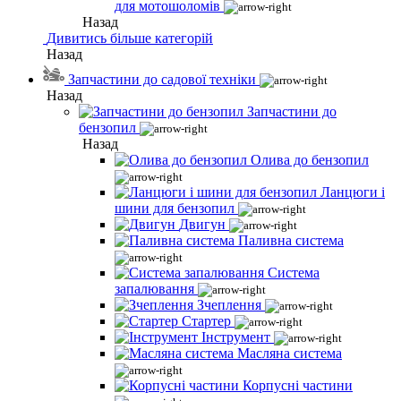
для мотошоломів
Назад
Дивитись більше категорій
Назад
Запчастини до садової техніки
Назад
Запчастини до
бензопил
Назад
Олива до бензопил
Ланцюги і
шини для бензопил
Двигун
Паливна система
Система
запалювання
Зчеплення
Стартер
Інструмент
Масляна система
Корпусні частини