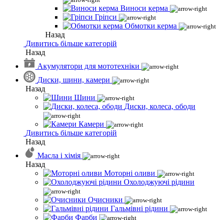
Виноси керма
Гріпси
Обмотки керма
Назад
Дивитись більше категорій
Назад
Акумулятори для мототехніки
Диски, шини, камери
Назад
Шини
Диски, колеса, ободи
Камери
Дивитись більше категорій
Назад
Масла і хімія
Назад
Моторні оливи
Охолоджуючі рідини
Очисники
Гальмівні рідини
Фарби