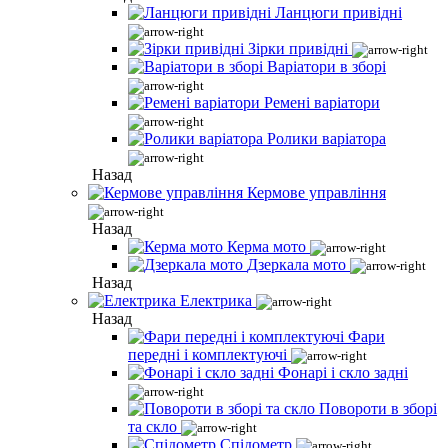
Ланцюги привідні
Зірки привідні
Варіатори в зборі
Ремені варіатори
Ролики варіатора
Назад
Кермове управління
Назад
Керма мото
Дзеркала мото
Назад
Електрика
Назад
Фари
передні і комплектуючі
Фонарі і скло задні
Повороти в зборі
та скло
Спідометр