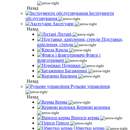
Назад
Інструменти
обслуговування
Аксесуари
Назад
Ліхтарі
Підставки,
кріплення, стенди
Крила
Фляги і
фляготримачі
Підніжки
Багажники
Корзини
Назад
Рульове управління
Назад
Керма
Кермові колонки
Виноси керма
Гріпси
Обмотки керма