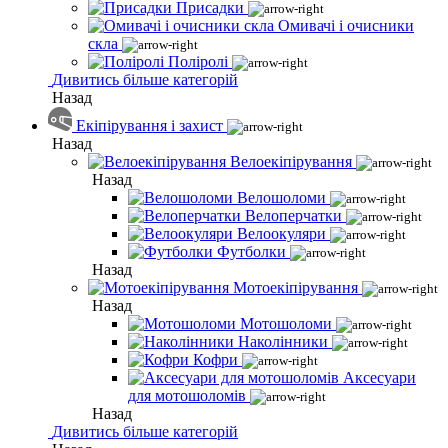
Присадки
Омивачі і очисники
скла
Поліролі
Дивитись більше категорій
Назад
Екіпірування і захист
Назад
Велоекіпірування
Назад
Велошоломи
Велоперчатки
Велоокуляри
Футболки
Назад
Мотоекіпірування
Назад
Мотошоломи
Наколінники
Кофри
Аксесуари
для мотошоломів
Назад
Дивитись більше категорій