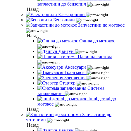
запчастини до бензопил
Назад
Електропили
Бензопили
Запчастини до мотокос
Назад
Олива до мотокос
Двигун
Паливна система
Аксесуари
Трансмісія
Зчеплення
Стартер
Система
запалювання
Інші деталі до
мотокос
Назад
Запчастини до
мотопомп
Назад
Двигун