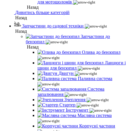
для мотошоломів
Назад
Дивитись більше категорій
Назад
Запчастини до садової техніки
Назад
Запчастини до
бензопил
Назад
Олива до бензопил
Ланцюги і
шини для бензопил
Двигун
Паливна система
Система
запалювання
Зчеплення
Стартер
Інструмент
Масляна система
Корпусні частини