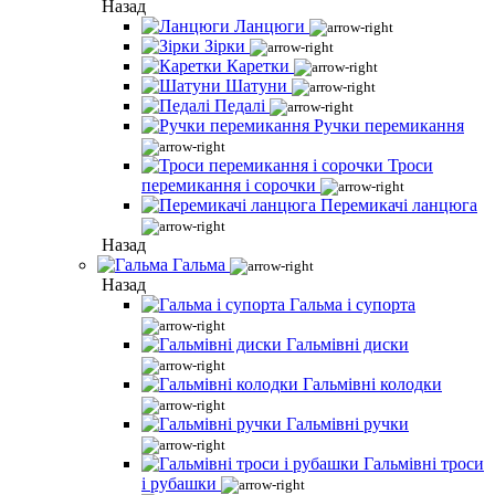
Назад
Ланцюги
Зірки
Каретки
Шатуни
Педалі
Ручки перемикання
Троси
перемикання і сорочки
Перемикачі ланцюга
Назад
Гальма
Назад
Гальма і супорта
Гальмівні диски
Гальмівні колодки
Гальмівні ручки
Гальмівні троси
і рубашки