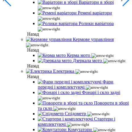
Варіатори в зборі
Ремені варіатори
Ролики варіатора
Назад
Кермове управління
Назад
Керма мото
Дзеркала мото
Назад
Електрика
Назад
Фари
передні і комплектуючі
Фонарі і скло задні
Повороти в зборі
та скло
Спідометр
Стартери і
комплектуючі
Комутатори