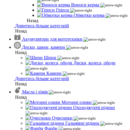
Виноси керма
Гріпси
Обмотки керма
Назад
Дивитись більше категорій
Назад
Акумулятори для мототехніки
Диски, шини, камери
Назад
Шини
Диски, колеса, ободи
Камери
Дивитись більше категорій
Назад
Масла і хімія
Назад
Моторні оливи
Охолоджуючі рідини
Очисники
Гальмівні рідини
Фарби