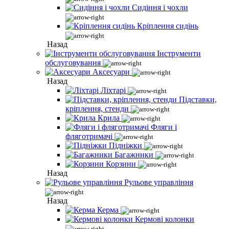
Сидіння і чохли
Кріплення сидінь
Назад
Інструменти
обслуговування
Аксесуари
Назад
Ліхтарі
Підставки,
кріплення, стенди
Крила
Фляги і
фляготримачі
Підніжки
Багажники
Корзини
Назад
Рульове управління
Назад
Керма
Кермові колонки