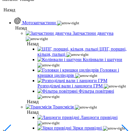
Назад
Мотозапчастини
Назад
Запчастини двигуна
Назад
ЦПГ, поршні,
кільця, пальці
Колінвали і шатуни
Головки і
кришки циліндрів
Розподільчі вали і ланцюги ГРМ
Фільтра повітряні
Назад
Трансмісія
Назад
Ланцюги привідні
Зірки привідні