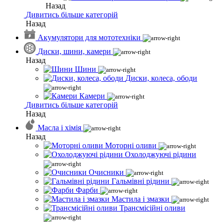
Назад
Дивитись більше категорій
Назад
Акумулятори для мототехніки
Диски, шини, камери
Назад
Шини
Диски, колеса, ободи
Камери
Дивитись більше категорій
Назад
Масла і хімія
Назад
Моторні оливи
Охолоджуючі рідини
Очисники
Гальмівні рідини
Фарби
Мастила і змазки
Трансмісійні оливи