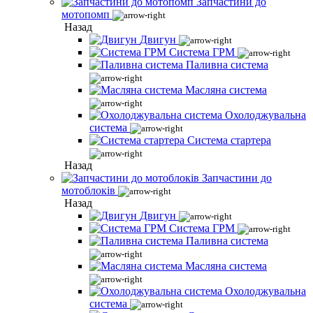
Запчастини до
мотопомп
Назад
Двигун
Система ГРМ
Паливна система
Масляна система
Охолоджувальна
система
Система стартера
Назад
Запчастини до
мотоблоків
Назад
Двигун
Система ГРМ
Паливна система
Масляна система
Охолоджувальна
система