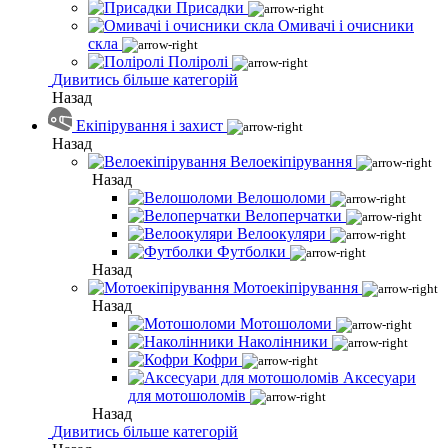
Присадки
Омивачі і очисники
скла
Поліролі
Дивитись більше категорій
Назад
Екіпірування і захист
Назад
Велоекіпірування
Назад
Велошоломи
Велоперчатки
Велоокуляри
Футболки
Назад
Мотоекіпірування
Назад
Мотошоломи
Наколінники
Кофри
Аксесуари
для мотошоломів
Назад
Дивитись більше категорій