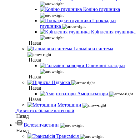
Коліно глушника
Прокладки
глушника
Кріплення глушника
Назад
Гальмівна система
Назад
Гальмівні колодки
Назад
Підвіска
Назад
Амортизатори
Назад
Мотошини
Дивитись більше категорій
Назад
Велозапчастини
Назад
Трансмісія