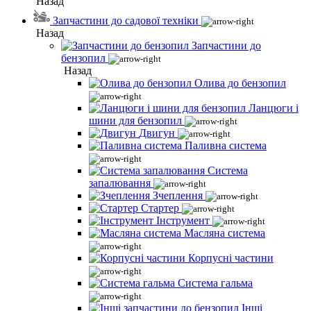
Назад
Запчастини до садової техніки
Назад
Запчастини до
бензопил
Назад
Олива до бензопил
Ланцюги і
шини для бензопил
Двигун
Паливна система
Система
запалювання
Зчеплення
Стартер
Інструмент
Масляна система
Корпусні частини
Система гальма
Інші