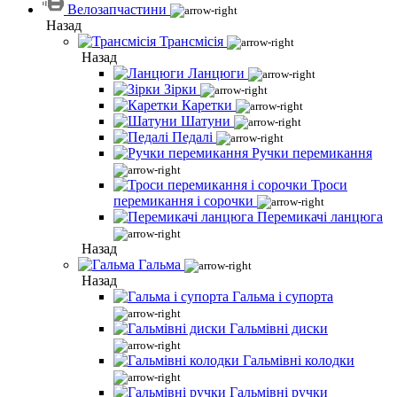
Велозапчастини
Назад
Трансмісія
Назад
Ланцюги
Зірки
Каретки
Шатуни
Педалі
Ручки перемикання
Троси
перемикання і сорочки
Перемикачі ланцюга
Назад
Гальма
Назад
Гальма і супорта
Гальмівні диски
Гальмівні колодки
Гальмівні ручки