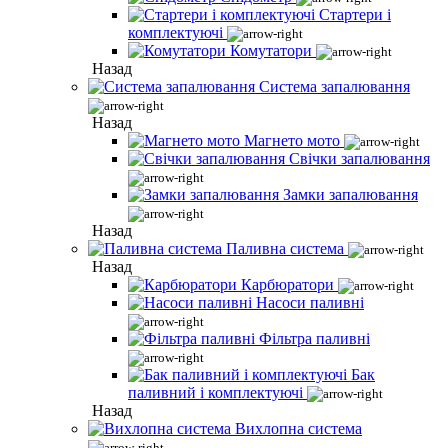
Стартери і
комплектуючі
Комутатори
Назад
Система запалювання
Назад
Магнето мото
Свічки запалювання
Замки запалювання
Назад
Паливна система
Назад
Карбюратори
Насоси паливні
Фільтра паливні
Бак
паливний і комплектуючі
Назад
Вихлопна система