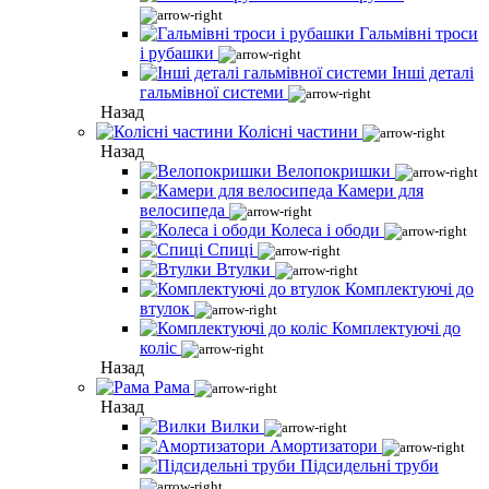
Гальмівні троси
і рубашки
Інші деталі
гальмівної системи
Назад
Колісні частини
Назад
Велопокришки
Камери для
велосипеда
Колеса і ободи
Спиці
Втулки
Комплектуючі до
втулок
Комплектуючі до
коліс
Назад
Рама
Назад
Вилки
Амортизатори
Підсидельні труби