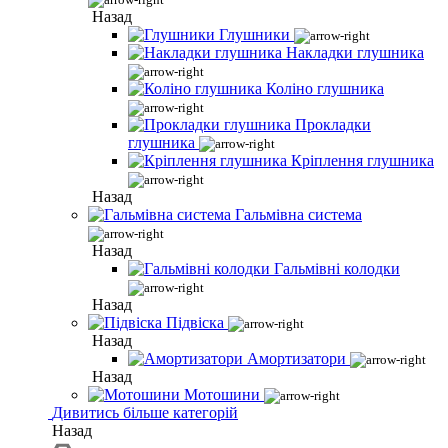
Назад
Глушники
Накладки глушника
Коліно глушника
Прокладки
глушника
Кріплення глушника
Назад
Гальмівна система
Назад
Гальмівні колодки
Назад
Підвіска
Назад
Амортизатори
Назад
Мотошини
Дивитись більше категорій
Назад