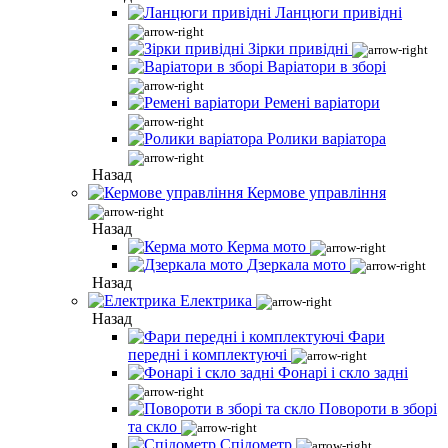
Ланцюги привідні
Зірки привідні
Варіатори в зборі
Ремені варіатори
Ролики варіатора
Назад
Кермове управління
Назад
Керма мото
Дзеркала мото
Назад
Електрика
Назад
Фари
передні і комплектуючі
Фонарі і скло задні
Повороти в зборі
та скло
Спідометр