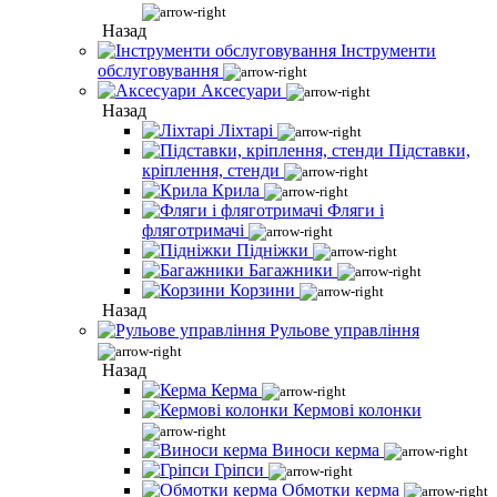
Назад
Інструменти
обслуговування
Аксесуари
Назад
Ліхтарі
Підставки,
кріплення, стенди
Крила
Фляги і
фляготримачі
Підніжки
Багажники
Корзини
Назад
Рульове управління
Назад
Керма
Кермові колонки
Виноси керма
Гріпси
Обмотки керма