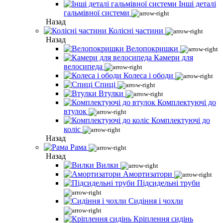
Інші деталі
гальмівної системи
Назад
Колісні частини
Назад
Велопокришки
Камери для
велосипеда
Колеса і ободи
Спиці
Втулки
Комплектуючі до
втулок
Комплектуючі до
коліс
Назад
Рама
Назад
Вилки
Амортизатори
Підсидельні труби
Сидіння і чохли
Кріплення сидінь