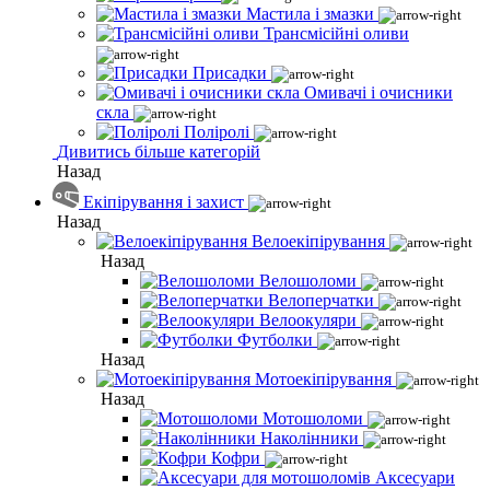
Мастила і змазки
Трансмісійні оливи
Присадки
Омивачі і очисники
скла
Поліролі
Дивитись більше категорій
Назад
Екіпірування і захист
Назад
Велоекіпірування
Назад
Велошоломи
Велоперчатки
Велоокуляри
Футболки
Назад
Мотоекіпірування
Назад
Мотошоломи
Наколінники
Кофри
Аксесуари