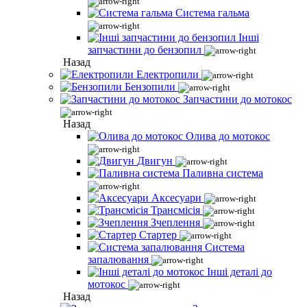
Система гальма
Інші
запчастини до бензопил
Назад
Електропили
Бензопили
Запчастини до мотокос
Назад
Олива до мотокос
Двигун
Паливна система
Аксесуари
Трансмісія
Зчеплення
Стартер
Система
запалювання
Інші деталі до
мотокос
Назад