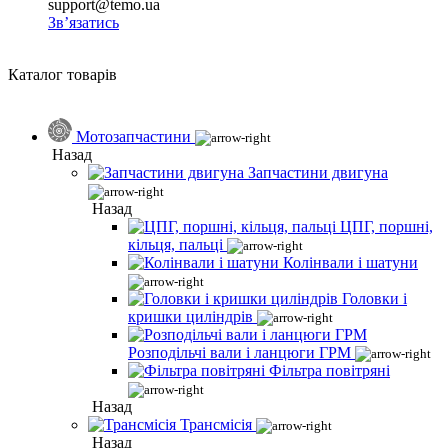
support@temo.ua
Зв’язатись
Каталог товарів
Мотозапчастини
Назад
Запчастини двигуна
Назад
ЦПГ, поршні,
кільця, пальці
Колінвали і шатуни
Головки і
кришки циліндрів
Розподільчі вали і ланцюги ГРМ
Фільтра повітряні
Назад
Трансмісія
Назад