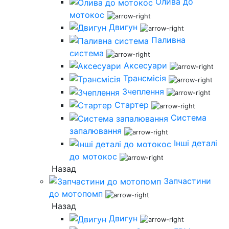
Олива до
мотокос
Двигун
Паливна
система
Аксесуари
Трансмісія
Зчеплення
Стартер
Система
запалювання
Інші деталі
до мотокос
Назад
Запчастини
до мотопомп
Назад
Двигун