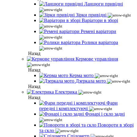
Ланцюги привідні
Зірки привідні
Варіатори в зборі
Ремені варіатори
Ролики варіатора
Назад
Кермове управління
Назад
Керма мото
Дзеркала мото
Назад
Електрика
Назад
Фари
передні і комплектуючі
Фонарі і скло задні
Повороти в зборі
та скло
Спідометр