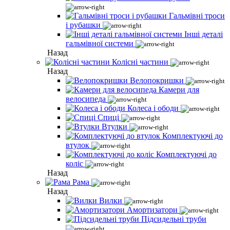
Гальмівні троси
і рубашки
Інші деталі
гальмівної системи
Назад
Колісні частини
Назад
Велопокришки
Камери для
велосипеда
Колеса і ободи
Спиці
Втулки
Комплектуючі до
втулок
Комплектуючі до
коліс
Назад
Рама
Назад
Вилки
Амортизатори
Підсидельні труби