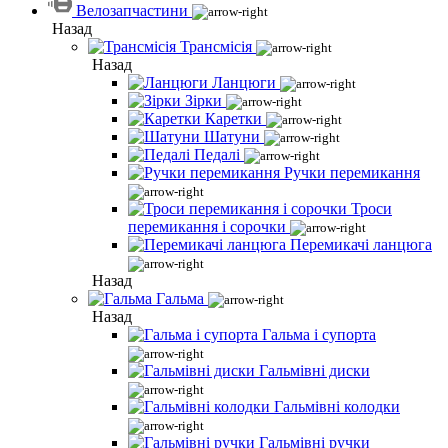
Велозапчастини
Назад
Трансмісія
Назад
Ланцюги
Зірки
Каретки
Шатуни
Педалі
Ручки перемикання
Троси
перемикання і сорочки
Перемикачі ланцюга
Назад
Гальма
Назад
Гальма і супорта
Гальмівні диски
Гальмівні колодки
Гальмівні ручки