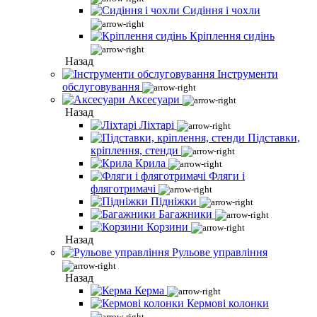
Сидіння і чохли
Кріплення сидінь
Назад
Інструменти
обслуговування
Аксесуари
Назад
Ліхтарі
Підставки,
кріплення, стенди
Крила
Фляги і
фляготримачі
Підніжки
Багажники
Корзини
Назад
Рульове управління
Назад
Керма
Кермові колонки