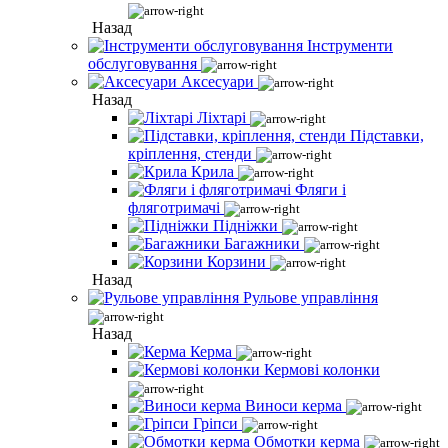
Назад
Інструменти
обслуговування
Аксесуари
Назад
Ліхтарі
Підставки,
кріплення, стенди
Крила
Фляги і
фляготримачі
Підніжки
Багажники
Корзини
Назад
Рульове управління
Назад
Керма
Кермові колонки
Виноси керма
Гріпси
Обмотки керма