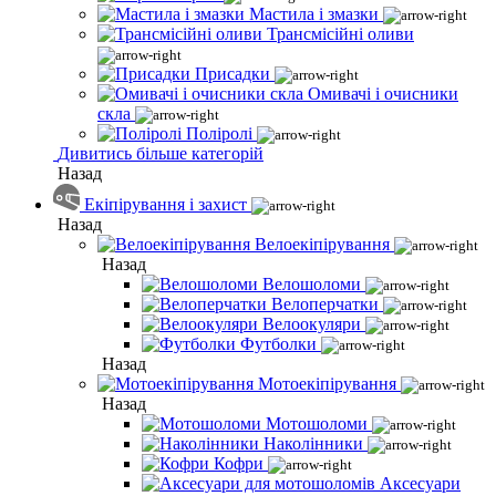
Мастила і змазки
Трансмісійні оливи
Присадки
Омивачі і очисники
скла
Поліролі
Дивитись більше категорій
Назад
Екіпірування і захист
Назад
Велоекіпірування
Назад
Велошоломи
Велоперчатки
Велоокуляри
Футболки
Назад
Мотоекіпірування
Назад
Мотошоломи
Наколінники
Кофри
Аксесуари