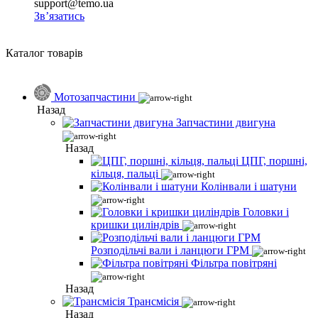
support@temo.ua
Зв’язатись
Каталог товарів
Мотозапчастини
Назад
Запчастини двигуна
Назад
ЦПГ, поршні,
кільця, пальці
Колінвали і шатуни
Головки і
кришки циліндрів
Розподільчі вали і ланцюги ГРМ
Фільтра повітряні
Назад
Трансмісія
Назад