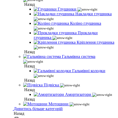
Назад
Глушники
Накладки глушника
Коліно глушника
Прокладки
глушника
Кріплення глушника
Назад
Гальмівна система
Назад
Гальмівні колодки
Назад
Підвіска
Назад
Амортизатори
Назад
Мотошини
Дивитись більше категорій
Назад