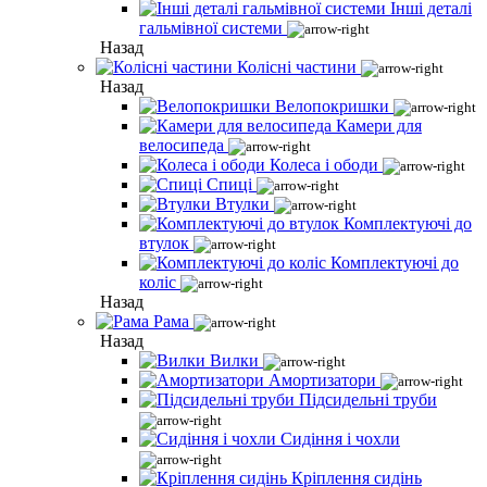
Інші деталі
гальмівної системи
Назад
Колісні частини
Назад
Велопокришки
Камери для
велосипеда
Колеса і ободи
Спиці
Втулки
Комплектуючі до
втулок
Комплектуючі до
коліс
Назад
Рама
Назад
Вилки
Амортизатори
Підсидельні труби
Сидіння і чохли
Кріплення сидінь