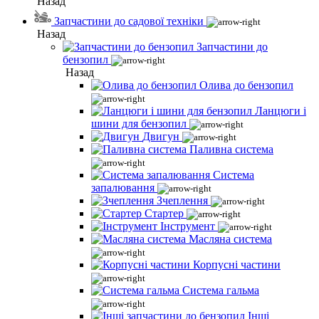
Назад
Запчастини до садової техніки
Назад
Запчастини до
бензопил
Назад
Олива до бензопил
Ланцюги і
шини для бензопил
Двигун
Паливна система
Система
запалювання
Зчеплення
Стартер
Інструмент
Масляна система
Корпусні частини
Система гальма
Інші