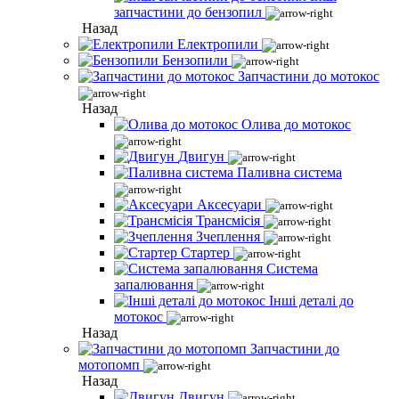
запчастини до бензопил
Назад
Електропили
Бензопили
Запчастини до мотокос
Назад
Олива до мотокос
Двигун
Паливна система
Аксесуари
Трансмісія
Зчеплення
Стартер
Система
запалювання
Інші деталі до
мотокос
Назад
Запчастини до
мотопомп
Назад
Двигун