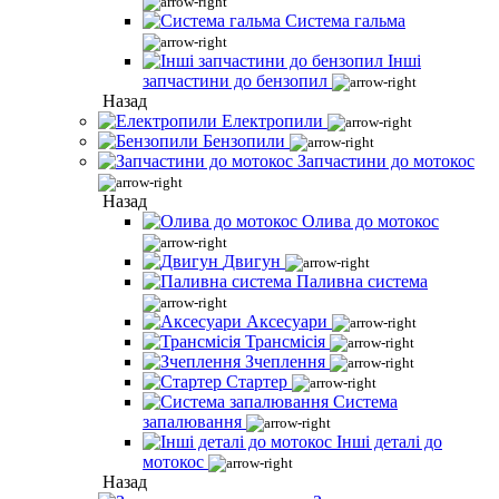
Система гальма
Інші
запчастини до бензопил
Назад
Електропили
Бензопили
Запчастини до мотокос
Назад
Олива до мотокос
Двигун
Паливна система
Аксесуари
Трансмісія
Зчеплення
Стартер
Система
запалювання
Інші деталі до
мотокос
Назад