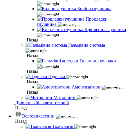
Коліно глушника
Прокладки
глушника
Кріплення глушника
Назад
Гальмівна система
Назад
Гальмівні колодки
Назад
Підвіска
Назад
Амортизатори
Назад
Мотошини
Дивитись більше категорій
Назад
Велозапчастини
Назад
Трансмісія