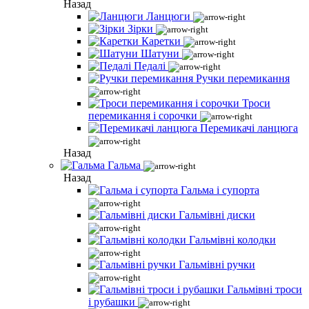
Назад
Ланцюги
Зірки
Каретки
Шатуни
Педалі
Ручки перемикання
Троси
перемикання і сорочки
Перемикачі ланцюга
Назад
Гальма
Назад
Гальма і супорта
Гальмівні диски
Гальмівні колодки
Гальмівні ручки
Гальмівні троси
і рубашки