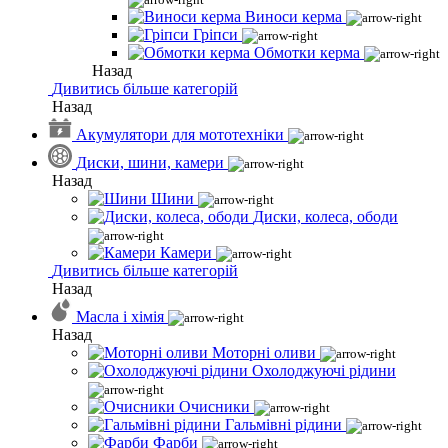
Виноси керма
Гріпси
Обмотки керма
Назад
Дивитись більше категорій
Назад
Акумулятори для мототехніки
Диски, шини, камери
Назад
Шини
Диски, колеса, ободи
Камери
Дивитись більше категорій
Назад
Масла і хімія
Назад
Моторні оливи
Охолоджуючі рідини
Очисники
Гальмівні рідини
Фарби