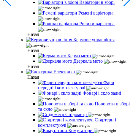
Варіатори в зборі
Ремені варіатори
Ролики варіатора
Назад
Кермове управління
Назад
Керма мото
Дзеркала мото
Назад
Електрика
Назад
Фари
передні і комплектуючі
Фонарі і скло задні
Повороти в зборі
та скло
Спідометр
Стартери і
комплектуючі
Комутатори