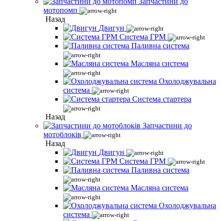
Запчастини до
мотопомп
Назад
Двигун
Система ГРМ
Паливна система
Масляна система
Охолоджувальна
система
Система стартера
Назад
Запчастини до
мотоблоків
Назад
Двигун
Система ГРМ
Паливна система
Масляна система
Охолоджувальна
система