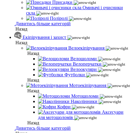
Присадки
Омивачі і очисники
скла
Поліролі
Дивитись більше категорій
Назад
Екіпірування і захист
Назад
Велоекіпірування
Назад
Велошоломи
Велоперчатки
Велоокуляри
Футболки
Назад
Мотоекіпірування
Назад
Мотошоломи
Наколінники
Кофри
Аксесуари
для мотошоломів
Назад
Дивитись більше категорій