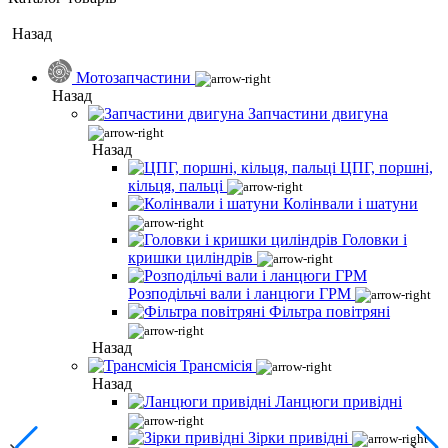
Назад
Мотозапчастини
Назад
Запчастини двигуна
Назад
ЦПГ, поршні,
кільця, пальці
Колінвали і шатуни
Головки і
кришки циліндрів
Розподільчі вали і ланцюги ГРМ
Фільтра повітряні
Назад
Трансмісія
Назад
Ланцюги привідні
Зірки привідні