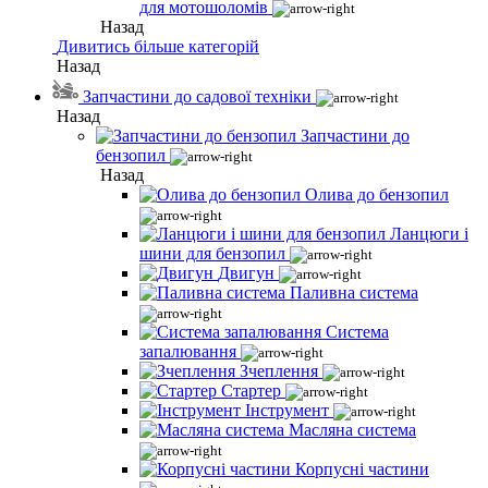
для мотошоломів
Назад
Дивитись більше категорій
Назад
Запчастини до садової техніки
Назад
Запчастини до
бензопил
Назад
Олива до бензопил
Ланцюги і
шини для бензопил
Двигун
Паливна система
Система
запалювання
Зчеплення
Стартер
Інструмент
Масляна система
Корпусні частини