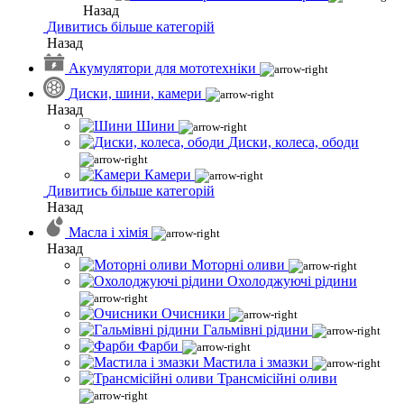
Назад
Дивитись більше категорій
Назад
Акумулятори для мототехніки
Диски, шини, камери
Назад
Шини
Диски, колеса, ободи
Камери
Дивитись більше категорій
Назад
Масла і хімія
Назад
Моторні оливи
Охолоджуючі рідини
Очисники
Гальмівні рідини
Фарби
Мастила і змазки
Трансмісійні оливи