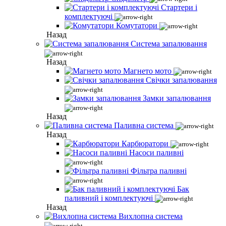
Стартери і
комплектуючі
Комутатори
Назад
Система запалювання
Назад
Магнето мото
Свічки запалювання
Замки запалювання
Назад
Паливна система
Назад
Карбюратори
Насоси паливні
Фільтра паливні
Бак
паливний і комплектуючі
Назад
Вихлопна система