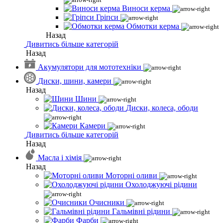
Виноси керма
Гріпси
Обмотки керма
Назад
Дивитись більше категорій
Назад
Акумулятори для мототехніки
Диски, шини, камери
Назад
Шини
Диски, колеса, ободи
Камери
Дивитись більше категорій
Назад
Масла і хімія
Назад
Моторні оливи
Охолоджуючі рідини
Очисники
Гальмівні рідини
Фарби