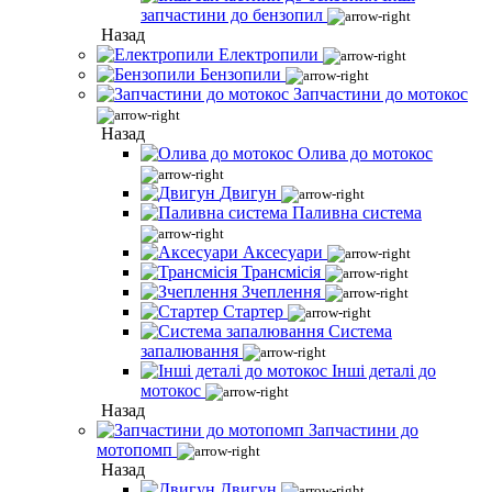
запчастини до бензопил
Назад
Електропили
Бензопили
Запчастини до мотокос
Назад
Олива до мотокос
Двигун
Паливна система
Аксесуари
Трансмісія
Зчеплення
Стартер
Система
запалювання
Інші деталі до
мотокос
Назад
Запчастини до
мотопомп
Назад
Двигун