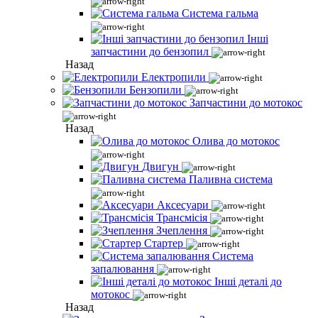
Система гальма
Інші
запчастини до бензопил
Назад
Електропили
Бензопили
Запчастини до мотокос
Назад
Олива до мотокос
Двигун
Паливна система
Аксесуари
Трансмісія
Зчеплення
Стартер
Система
запалювання
Інші деталі до
мотокос
Назад