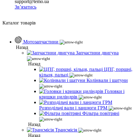
support@temo.ua
Зв’язатись
Каталог товарів
Мотозапчастини
Назад
Запчастини двигуна
Назад
ЦПГ, поршні,
кільця, пальці
Колінвали і шатуни
Головки і
кришки циліндрів
Розподільчі вали і ланцюги ГРМ
Фільтра повітряні
Назад
Трансмісія
Назад