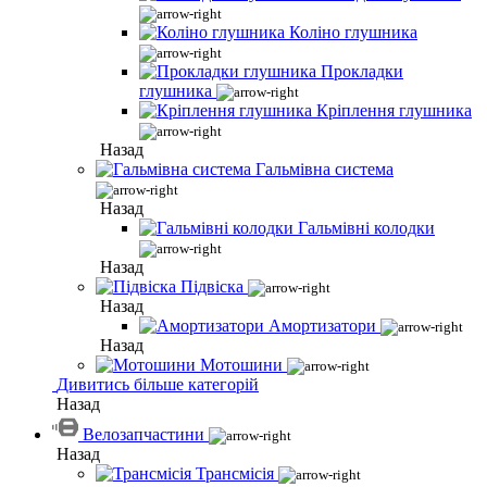
Коліно глушника
Прокладки
глушника
Кріплення глушника
Назад
Гальмівна система
Назад
Гальмівні колодки
Назад
Підвіска
Назад
Амортизатори
Назад
Мотошини
Дивитись більше категорій
Назад
Велозапчастини
Назад
Трансмісія