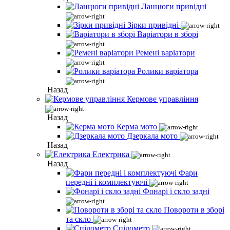
Ланцюги привідні
Зірки привідні
Варіатори в зборі
Ремені варіатори
Ролики варіатора
Назад
Кермове управління
Назад
Керма мото
Дзеркала мото
Назад
Електрика
Назад
Фари
передні і комплектуючі
Фонарі і скло задні
Повороти в зборі
та скло
Спідометр