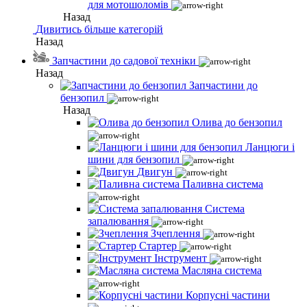
для мотошоломів
Назад
Дивитись більше категорій
Назад
Запчастини до садової техніки
Назад
Запчастини до
бензопил
Назад
Олива до бензопил
Ланцюги і
шини для бензопил
Двигун
Паливна система
Система
запалювання
Зчеплення
Стартер
Інструмент
Масляна система
Корпусні частини