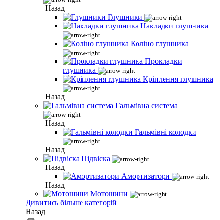
Назад
Глушники
Накладки глушника
Коліно глушника
Прокладки
глушника
Кріплення глушника
Назад
Гальмівна система
Назад
Гальмівні колодки
Назад
Підвіска
Назад
Амортизатори
Назад
Мотошини
Дивитись більше категорій
Назад