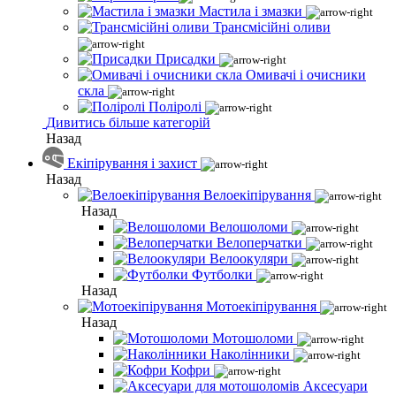
Мастила і змазки
Трансмісійні оливи
Присадки
Омивачі і очисники
скла
Поліролі
Дивитись більше категорій
Назад
Екіпірування і захист
Назад
Велоекіпірування
Назад
Велошоломи
Велоперчатки
Велоокуляри
Футболки
Назад
Мотоекіпірування
Назад
Мотошоломи
Наколінники
Кофри
Аксесуари