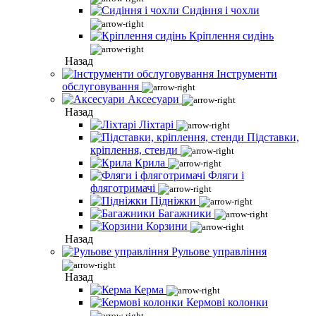
Сидіння і чохли
Кріплення сидінь
Назад
Інструменти
обслуговування
Аксесуари
Назад
Ліхтарі
Підставки,
кріплення, стенди
Крила
Фляги і
фляготримачі
Підніжки
Багажники
Корзини
Назад
Рульове управління
Назад
Керма
Кермові колонки