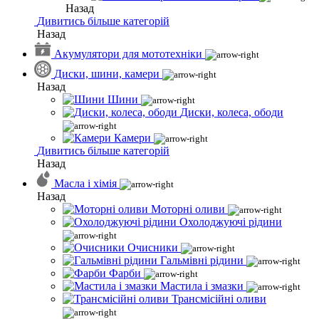
Назад
Дивитись більше категорій
Назад
Акумулятори для мототехніки
Диски, шини, камери
Назад
Шини
Диски, колеса, ободи
Камери
Дивитись більше категорій
Назад
Масла і хімія
Назад
Моторні оливи
Охолоджуючі рідини
Очисники
Гальмівні рідини
Фарби
Мастила і змазки
Трансмісійні оливи