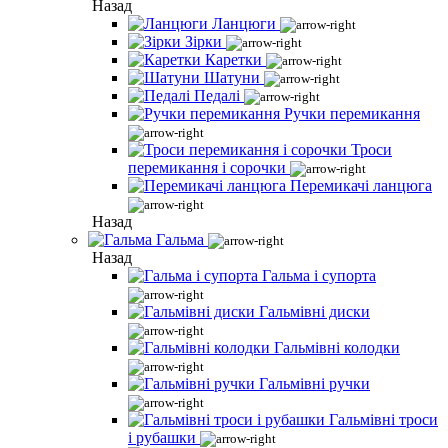
Назад
Ланцюги
Зірки
Каретки
Шатуни
Педалі
Ручки перемикання
Троси
перемикання і сорочки
Перемикачі ланцюга
Назад
Гальма
Назад
Гальма і супорта
Гальмівні диски
Гальмівні колодки
Гальмівні ручки
Гальмівні троси
і рубашки