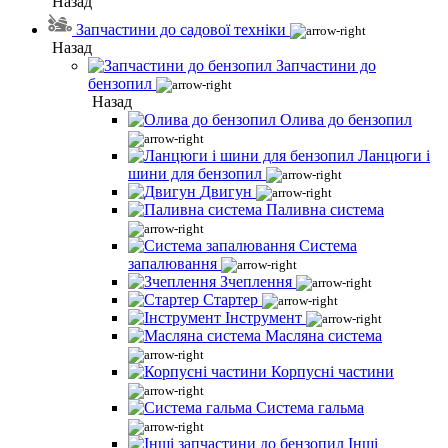
Назад
Запчастини до садової техніки
Назад
Запчастини до
бензопил
Назад
Олива до бензопил
Ланцюги і
шини для бензопил
Двигун
Паливна система
Система
запалювання
Зчеплення
Стартер
Інструмент
Масляна система
Корпусні частини
Система гальма
Інші