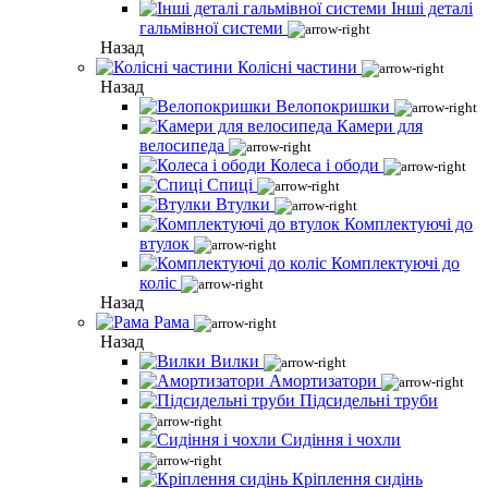
Інші деталі
гальмівної системи
Назад
Колісні частини
Назад
Велопокришки
Камери для
велосипеда
Колеса і ободи
Спиці
Втулки
Комплектуючі до
втулок
Комплектуючі до
коліс
Назад
Рама
Назад
Вилки
Амортизатори
Підсидельні труби
Сидіння і чохли
Кріплення сидінь