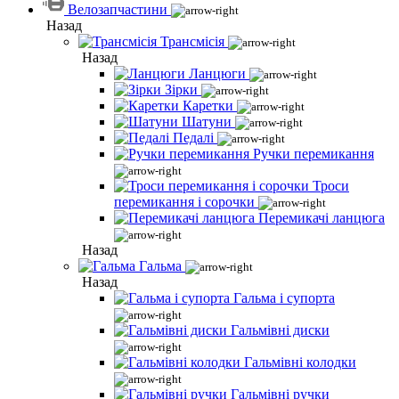
Велозапчастини
Назад
Трансмісія
Назад
Ланцюги
Зірки
Каретки
Шатуни
Педалі
Ручки перемикання
Троси
перемикання і сорочки
Перемикачі ланцюга
Назад
Гальма
Назад
Гальма і супорта
Гальмівні диски
Гальмівні колодки
Гальмівні ручки