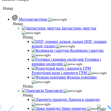
Назад
Мотозапчастини
Назад
Запчастини двигуна
Назад
ЦПГ, поршні,
кільця, пальці
Колінвали і шатуни
Головки і
кришки циліндрів
Розподільчі вали і ланцюги ГРМ
Фільтра повітряні
Назад
Трансмісія
Назад
Ланцюги привідні
Зірки привідні