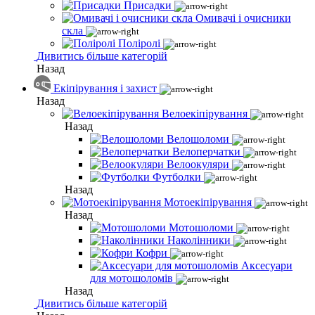
Присадки
Омивачі і очисники
скла
Поліролі
Дивитись більше категорій
Назад
Екіпірування і захист
Назад
Велоекіпірування
Назад
Велошоломи
Велоперчатки
Велоокуляри
Футболки
Назад
Мотоекіпірування
Назад
Мотошоломи
Наколінники
Кофри
Аксесуари
для мотошоломів
Назад
Дивитись більше категорій