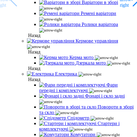
Варіатори в зборі
Ремені варіатори
Ролики варіатора
Назад
Кермове управління
Назад
Керма мото
Дзеркала мото
Назад
Електрика
Назад
Фари
передні і комплектуючі
Фонарі і скло задні
Повороти в зборі
та скло
Спідометр
Стартери і
комплектуючі
Комутатори