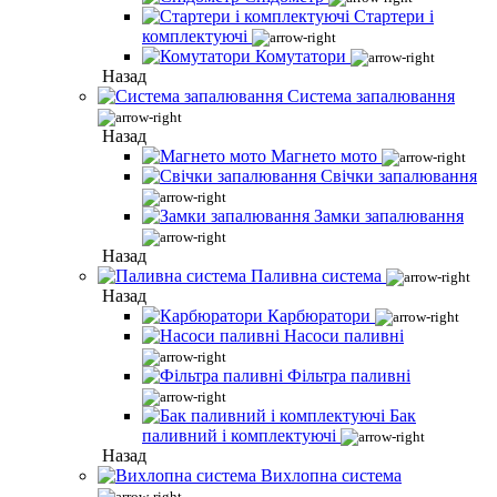
Стартери і
комплектуючі
Комутатори
Назад
Система запалювання
Назад
Магнето мото
Свічки запалювання
Замки запалювання
Назад
Паливна система
Назад
Карбюратори
Насоси паливні
Фільтра паливні
Бак
паливний і комплектуючі
Назад
Вихлопна система