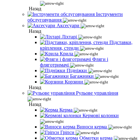
Назад
Інструменти
обслуговування
Аксесуари
Назад
Ліхтарі
Підставки,
кріплення, стенди
Крила
Фляги і
фляготримачі
Підніжки
Багажники
Корзини
Назад
Рульове управління
Назад
Керма
Кермові колонки
Виноси керма
Гріпси
Обмотки керма