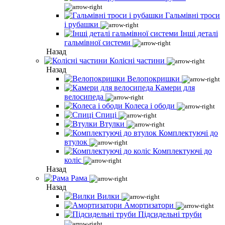
Гальмівні троси
і рубашки
Інші деталі
гальмівної системи
Назад
Колісні частини
Назад
Велопокришки
Камери для
велосипеда
Колеса і ободи
Спиці
Втулки
Комплектуючі до
втулок
Комплектуючі до
коліс
Назад
Рама
Назад
Вилки
Амортизатори
Підсидельні труби