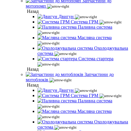
Запчастини до
мотопомп
Назад
Двигун
Система ГРМ
Паливна система
Масляна система
Охолоджувальна
система
Система стартера
Назад
Запчастини до
мотоблоків
Назад
Двигун
Система ГРМ
Паливна система
Масляна система
Охолоджувальна
система