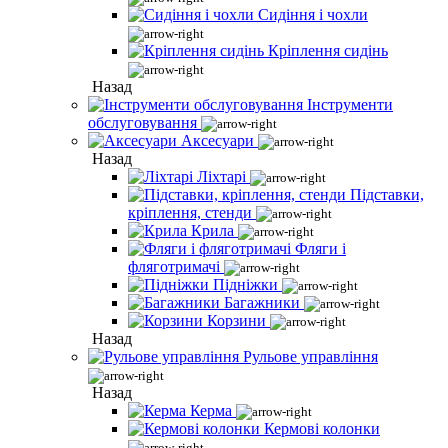
Сидіння і чохли
Кріплення сидінь
Назад
Інструменти
обслуговування
Аксесуари
Назад
Ліхтарі
Підставки,
кріплення, стенди
Крила
Фляги і
фляготримачі
Підніжки
Багажники
Корзини
Назад
Рульове управління
Назад
Керма
Кермові колонки