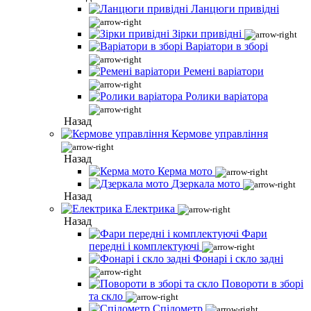
Ланцюги привідні
Зірки привідні
Варіатори в зборі
Ремені варіатори
Ролики варіатора
Назад
Кермове управління
Назад
Керма мото
Дзеркала мото
Назад
Електрика
Назад
Фари
передні і комплектуючі
Фонарі і скло задні
Повороти в зборі
та скло
Спідометр