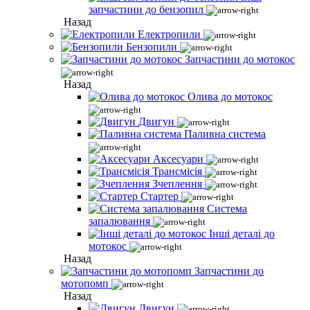
запчастини до бензопил
Назад
Електропили
Бензопили
Запчастини до мотокос
Назад
Олива до мотокос
Двигун
Паливна система
Аксесуари
Трансмісія
Зчеплення
Стартер
Система
запалювання
Інші деталі до
мотокос
Назад
Запчастини до
мотопомп
Назад
Двигун