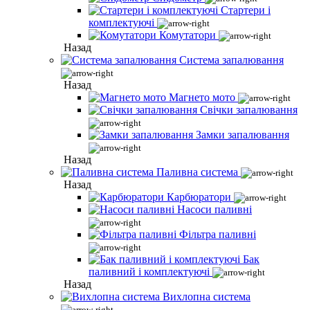
Стартери і
комплектуючі
Комутатори
Назад
Система запалювання
Назад
Магнето мото
Свічки запалювання
Замки запалювання
Назад
Паливна система
Назад
Карбюратори
Насоси паливні
Фільтра паливні
Бак
паливний і комплектуючі
Назад
Вихлопна система