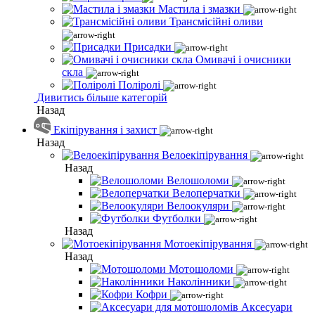
Мастила і змазки
Трансмісійні оливи
Присадки
Омивачі і очисники
скла
Поліролі
Дивитись більше категорій
Назад
Екіпірування і захист
Назад
Велоекіпірування
Назад
Велошоломи
Велоперчатки
Велоокуляри
Футболки
Назад
Мотоекіпірування
Назад
Мотошоломи
Наколінники
Кофри
Аксесуари