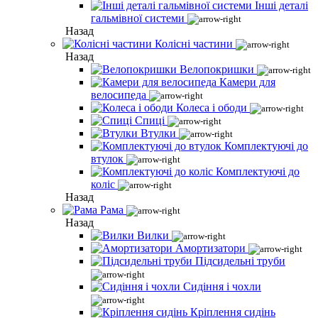
Інші деталі
гальмівної системи
Назад
Колісні частини
Назад
Велопокришки
Камери для
велосипеда
Колеса і ободи
Спиці
Втулки
Комплектуючі до
втулок
Комплектуючі до
коліс
Назад
Рама
Назад
Вилки
Амортизатори
Підсидельні труби
Сидіння і чохли
Кріплення сидінь