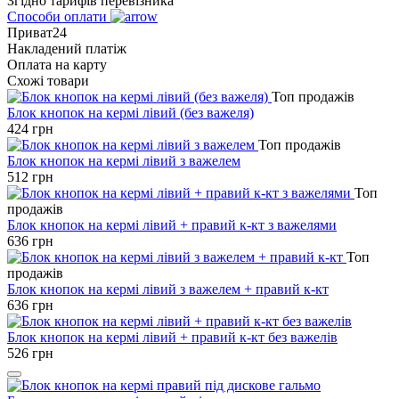
Згідно тарифів перевізника
Способи оплати
Приват24
Накладений платіж
Оплата на карту
Схожі товари
Топ продажів
Блок кнопок на кермі лівий (без важеля)
424
грн
Топ продажів
Блок кнопок на кермі лівий з важелем
512
грн
Топ
продажів
Блок кнопок на кермі лівий + правий к-кт з важелями
636
грн
Топ
продажів
Блок кнопок на кермі лівий з важелем + правий к-кт
636
грн
Блок кнопок на кермі лівий + правий к-кт без важелів
526
грн