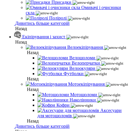
Присадки
Омивачі і очисники
скла
Поліролі
Дивитись більше категорій
Назад
Екіпірування і захист
Назад
Велоекіпірування
Назад
Велошоломи
Велоперчатки
Велоокуляри
Футболки
Назад
Мотоекіпірування
Назад
Мотошоломи
Наколінники
Кофри
Аксесуари
для мотошоломів
Назад
Дивитись більше категорій