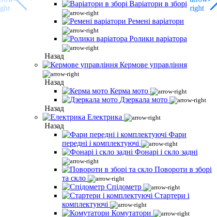
Варіатори в зборі
Ремені варіатори
Ролики варіатора
Назад
Кермове управління
Назад
Керма мото
Дзеркала мото
Назад
Електрика
Назад
Фари
передні і комплектуючі
Фонарі і скло задні
Повороти в зборі
та скло
Спідометр
Стартери і
комплектуючі
Комутатори