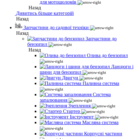
для мотошоломів
Назад
Дивитись більше категорій
Назад
Запчастини до садової техніки
Назад
Запчастини до
бензопил
Назад
Олива до бензопил
Ланцюги і
шини для бензопил
Двигун
Паливна система
Система
запалювання
Зчеплення
Стартер
Інструмент
Масляна система
Корпусні частини