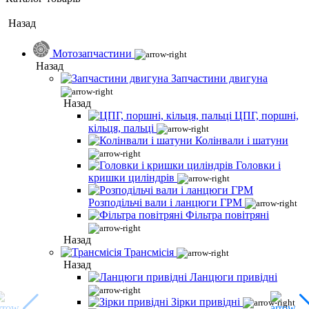
Назад
Мотозапчастини
Назад
Запчастини двигуна
Назад
ЦПГ, поршні,
кільця, пальці
Колінвали і шатуни
Головки і
кришки циліндрів
Розподільчі вали і ланцюги ГРМ
Фільтра повітряні
Назад
Трансмісія
Назад
Ланцюги привідні
Зірки привідні