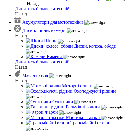
Назад
Дивитись більше категорій
Назад
Акумулятори для мототехніки
Диски, шини, камери
Назад
Шини
Диски, колеса, ободи
Камери
Дивитись більше категорій
Назад
Масла і хімія
Назад
Моторні оливи
Охолоджуючі рідини
Очисники
Гальмівні рідини
Фарби
Мастила і змазки
Трансмісійні оливи