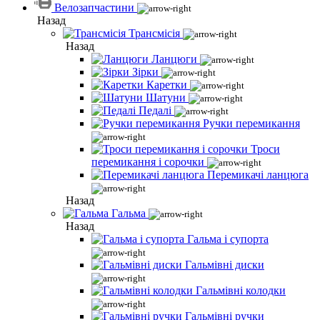
Велозапчастини
Назад
Трансмісія
Назад
Ланцюги
Зірки
Каретки
Шатуни
Педалі
Ручки перемикання
Троси
перемикання і сорочки
Перемикачі ланцюга
Назад
Гальма
Назад
Гальма і супорта
Гальмівні диски
Гальмівні колодки
Гальмівні ручки