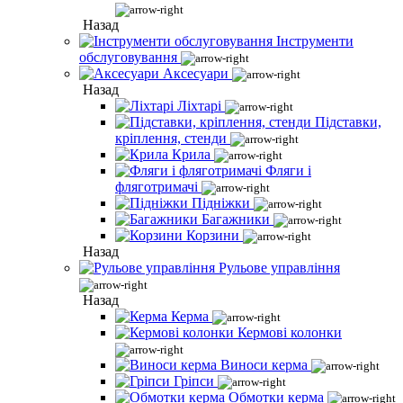
Назад
Інструменти
обслуговування
Аксесуари
Назад
Ліхтарі
Підставки,
кріплення, стенди
Крила
Фляги і
фляготримачі
Підніжки
Багажники
Корзини
Назад
Рульове управління
Назад
Керма
Кермові колонки
Виноси керма
Гріпси
Обмотки керма