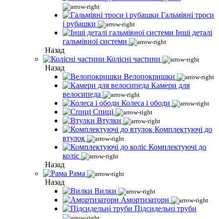
Гальмівні троси
і рубашки
Інші деталі
гальмівної системи
Назад
Колісні частини
Назад
Велопокришки
Камери для
велосипеда
Колеса і ободи
Спиці
Втулки
Комплектуючі до
втулок
Комплектуючі до
коліс
Назад
Рама
Назад
Вилки
Амортизатори
Підсидельні труби