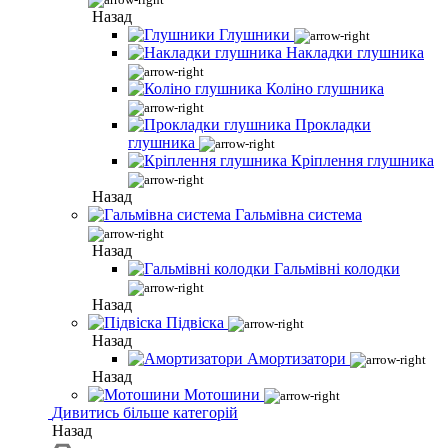
Назад
Глушники
Накладки глушника
Коліно глушника
Прокладки
глушника
Кріплення глушника
Назад
Гальмівна система
Назад
Гальмівні колодки
Назад
Підвіска
Назад
Амортизатори
Назад
Мотошини
Дивитись більше категорій
Назад