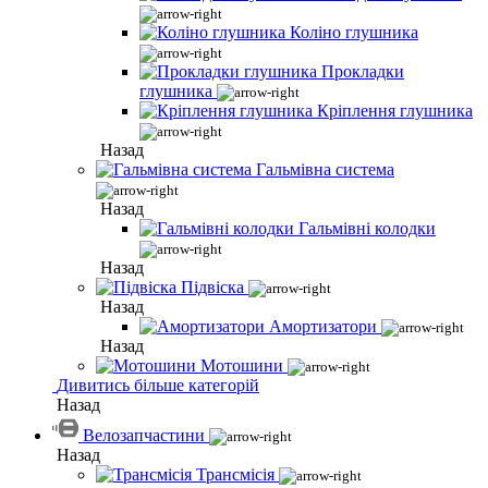
Коліно глушника
Прокладки
глушника
Кріплення глушника
Назад
Гальмівна система
Назад
Гальмівні колодки
Назад
Підвіска
Назад
Амортизатори
Назад
Мотошини
Дивитись більше категорій
Назад
Велозапчастини
Назад
Трансмісія