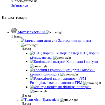
support@temo.ua
Зв’язатись
Каталог товарів
Мотозапчастини
Назад
Запчастини двигуна
Назад
ЦПГ, поршні,
кільця, пальці
Колінвали і шатуни
Головки і
кришки циліндрів
Розподільчі вали і ланцюги ГРМ
Фільтра повітряні
Назад
Трансмісія
Назад