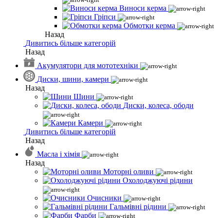
Виноси керма
Гріпси
Обмотки керма
Назад
Дивитись більше категорій
Назад
Акумулятори для мототехніки
Диски, шини, камери
Назад
Шини
Диски, колеса, ободи
Камери
Дивитись більше категорій
Назад
Масла і хімія
Назад
Моторні оливи
Охолоджуючі рідини
Очисники
Гальмівні рідини
Фарби