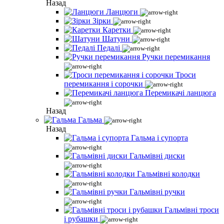
Назад
Ланцюги
Зірки
Каретки
Шатуни
Педалі
Ручки перемикання
Троси
перемикання і сорочки
Перемикачі ланцюга
Назад
Гальма
Назад
Гальма і супорта
Гальмівні диски
Гальмівні колодки
Гальмівні ручки
Гальмівні троси
і рубашки