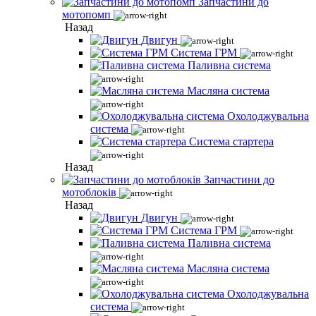
Запчастини до
мотопомп
Назад
Двигун
Система ГРМ
Паливна система
Масляна система
Охолоджувальна
система
Система стартера
Назад
Запчастини до
мотоблоків
Назад
Двигун
Система ГРМ
Паливна система
Масляна система
Охолоджувальна
система