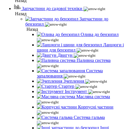
Назад
Запчастини до садової техніки
Назад
Запчастини до
бензопил
Назад
Олива до бензопил
Ланцюги і
шини для бензопил
Двигун
Паливна система
Система
запалювання
Зчеплення
Стартер
Інструмент
Масляна система
Корпусні частини
Система гальма
Інші