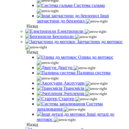
Система гальма
Інші
запчастини до бензопил
Назад
Електропили
Бензопили
Запчастини до мотокос
Назад
Олива до мотокос
Двигун
Паливна система
Аксесуари
Трансмісія
Зчеплення
Стартер
Система
запалювання
Інші деталі до
мотокос
Назад