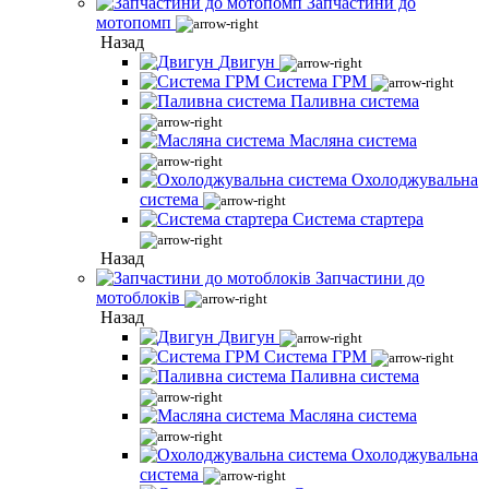
Запчастини до
мотопомп
Назад
Двигун
Система ГРМ
Паливна система
Масляна система
Охолоджувальна
система
Система стартера
Назад
Запчастини до
мотоблоків
Назад
Двигун
Система ГРМ
Паливна система
Масляна система
Охолоджувальна
система