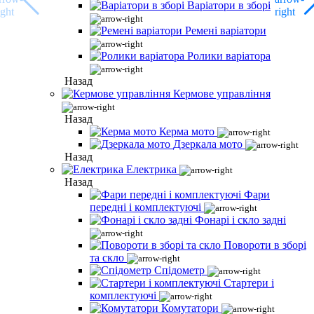
Варіатори в зборі
Ремені варіатори
Ролики варіатора
Назад
Кермове управління
Назад
Керма мото
Дзеркала мото
Назад
Електрика
Назад
Фари
передні і комплектуючі
Фонарі і скло задні
Повороти в зборі
та скло
Спідометр
Стартери і
комплектуючі
Комутатори