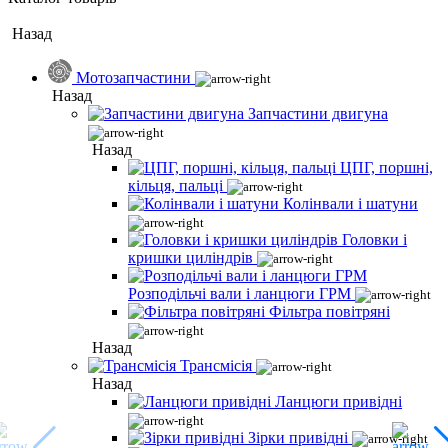
Назад
Мотозапчастини
Назад
Запчастини двигуна
Назад
ЦПГ, поршні,
кільця, пальці
Колінвали і шатуни
Головки і
кришки циліндрів
Розподільчі вали і ланцюги ГРМ
Фільтра повітряні
Назад
Трансмісія
Назад
Ланцюги привідні
Зірки привідні