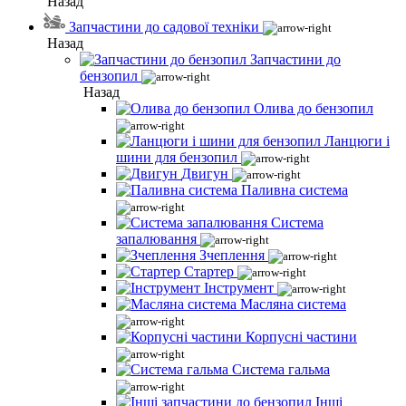
Назад
Запчастини до садової техніки
Назад
Запчастини до
бензопил
Назад
Олива до бензопил
Ланцюги і
шини для бензопил
Двигун
Паливна система
Система
запалювання
Зчеплення
Стартер
Інструмент
Масляна система
Корпусні частини
Система гальма
Інші