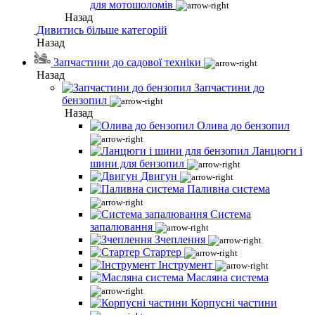
для мотошоломів
Назад
Дивитись більше категорій
Назад
Запчастини до садової техніки
Назад
Запчастини до
бензопил
Назад
Олива до бензопил
Ланцюги і
шини для бензопил
Двигун
Паливна система
Система
запалювання
Зчеплення
Стартер
Інструмент
Масляна система
Корпусні частини