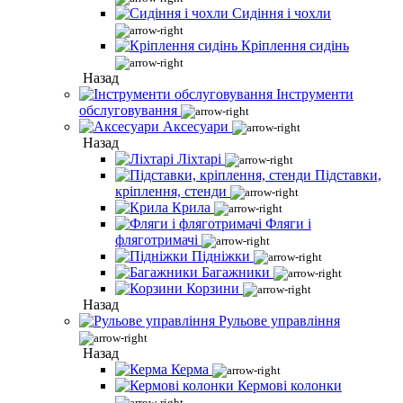
Сидіння і чохли
Кріплення сидінь
Назад
Інструменти
обслуговування
Аксесуари
Назад
Ліхтарі
Підставки,
кріплення, стенди
Крила
Фляги і
фляготримачі
Підніжки
Багажники
Корзини
Назад
Рульове управління
Назад
Керма
Кермові колонки