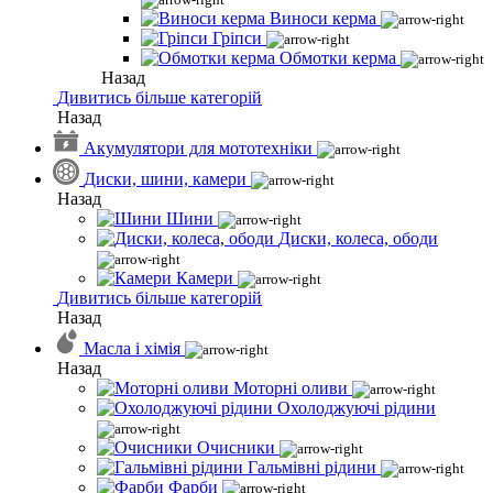
Виноси керма
Гріпси
Обмотки керма
Назад
Дивитись більше категорій
Назад
Акумулятори для мототехніки
Диски, шини, камери
Назад
Шини
Диски, колеса, ободи
Камери
Дивитись більше категорій
Назад
Масла і хімія
Назад
Моторні оливи
Охолоджуючі рідини
Очисники
Гальмівні рідини
Фарби