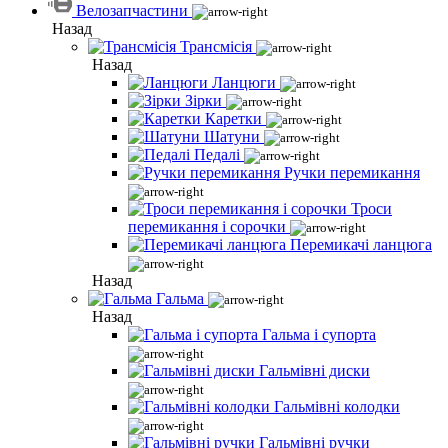
Велозапчастини
Назад
Трансмісія
Назад
Ланцюги
Зірки
Каретки
Шатуни
Педалі
Ручки перемикання
Троси
перемикання і сорочки
Перемикачі ланцюга
Назад
Гальма
Назад
Гальма і супорта
Гальмівні диски
Гальмівні колодки
Гальмівні ручки