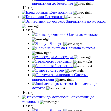
запчастини до бензопил
Назад
Електропили
Бензопили
Запчастини до мотокос
Назад
Олива до мотокос
Двигун
Паливна система
Аксесуари
Трансмісія
Зчеплення
Стартер
Система
запалювання
Інші деталі до
мотокос
Назад
Запчастини до
мотопомп
Назад
Двигун