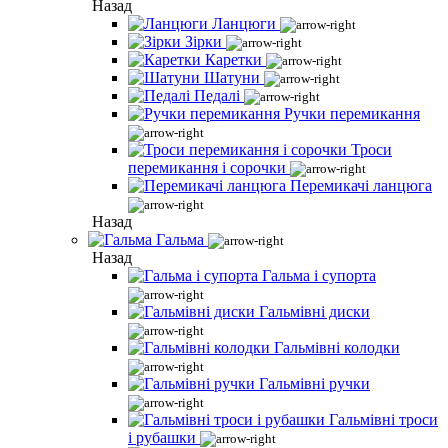
Назад
Ланцюги
Зірки
Каретки
Шатуни
Педалі
Ручки перемикання
Троси
перемикання і сорочки
Перемикачі ланцюга
Назад
Гальма
Назад
Гальма і супорта
Гальмівні диски
Гальмівні колодки
Гальмівні ручки
Гальмівні троси
і рубашки