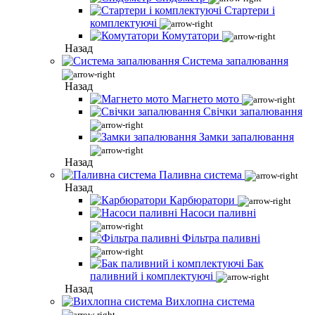
Стартери і
комплектуючі
Комутатори
Назад
Система запалювання
Назад
Магнето мото
Свічки запалювання
Замки запалювання
Назад
Паливна система
Назад
Карбюратори
Насоси паливні
Фільтра паливні
Бак
паливний і комплектуючі
Назад
Вихлопна система