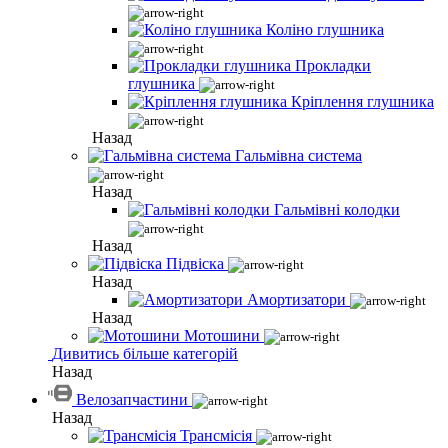
Коліно глушника
Прокладки
глушника
Кріплення глушника
Назад
Гальмівна система
Назад
Гальмівні колодки
Назад
Підвіска
Назад
Амортизатори
Назад
Мотошини
Дивитись більше категорій
Назад
Велозапчастини
Назад
Трансмісія