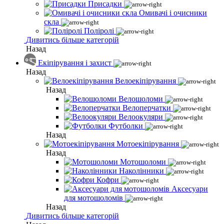
Присадки
Омивачі і очисники
скла
Поліролі
Дивитись більше категорій
Назад
Екіпірування і захист
Назад
Велоекіпірування
Назад
Велошоломи
Велоперчатки
Велоокуляри
Футболки
Назад
Мотоекіпірування
Назад
Мотошоломи
Наколінники
Кофри
Аксесуари
для мотошоломів
Назад
Дивитись більше категорій