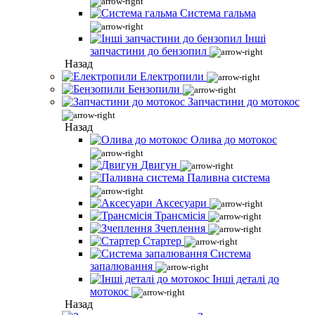
Система гальма
Інші
запчастини до бензопил
Назад
Електропили
Бензопили
Запчастини до мотокос
Назад
Олива до мотокос
Двигун
Паливна система
Аксесуари
Трансмісія
Зчеплення
Стартер
Система
запалювання
Інші деталі до
мотокос
Назад