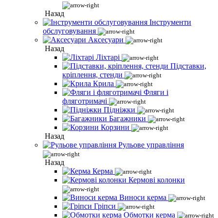
Назад
Інструменти
обслуговування
Аксесуари
Назад
Ліхтарі
Підставки,
кріплення, стенди
Крила
Фляги і
фляготримачі
Підніжки
Багажники
Корзини
Назад
Рульове управління
Назад
Керма
Кермові колонки
Виноси керма
Гріпси
Обмотки керма