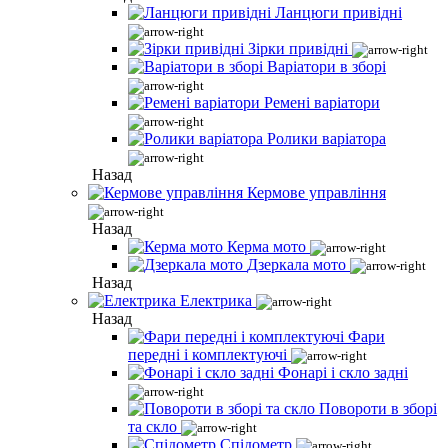
Ланцюги привідні
Зірки привідні
Варіатори в зборі
Ремені варіатори
Ролики варіатора
Назад
Кермове управління
Назад
Керма мото
Дзеркала мото
Назад
Електрика
Назад
Фари
передні і комплектуючі
Фонарі і скло задні
Повороти в зборі
та скло
Спідометр