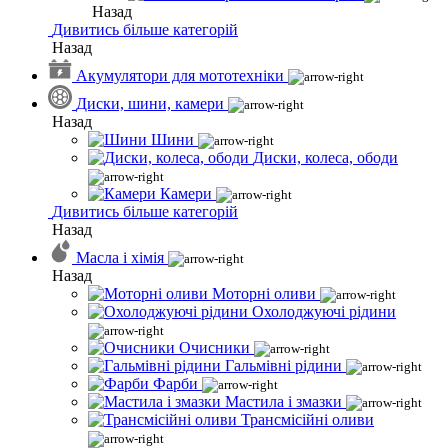
Назад
Дивитись більше категорій
Назад
Акумулятори для мототехніки
Диски, шини, камери
Назад
Шини
Диски, колеса, ободи
Камери
Дивитись більше категорій
Назад
Масла і хімія
Назад
Моторні оливи
Охолоджуючі рідини
Очисники
Гальмівні рідини
Фарби
Мастила і змазки
Трансмісійні оливи