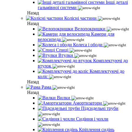
Інші деталі
гальмівної системи
Назад
Колісні частини
Назад
Велопокришки
Камери для
велосипеда
Колеса і ободи
Спиці
Втулки
Комплектуючі до
втулок
Комплектуючі до
коліс
Назад
Рама
Назад
Вилки
Амортизатори
Підсидельні труби
Сидіння і чохли
Кріплення сидінь