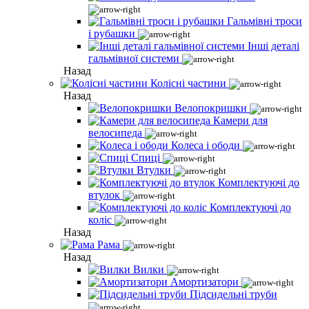
Гальмівні троси
і рубашки
Інші деталі
гальмівної системи
Назад
Колісні частини
Назад
Велопокришки
Камери для
велосипеда
Колеса і ободи
Спиці
Втулки
Комплектуючі до
втулок
Комплектуючі до
коліс
Назад
Рама
Назад
Вилки
Амортизатори
Підсидельні труби