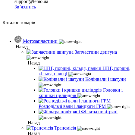
support@temo.ua
Зв’язатись
Каталог товарів
Мотозапчастини
Назад
Запчастини двигуна
Назад
ЦПГ, поршні,
кільця, пальці
Колінвали і шатуни
Головки і
кришки циліндрів
Розподільчі вали і ланцюги ГРМ
Фільтра повітряні
Назад
Трансмісія
Назад