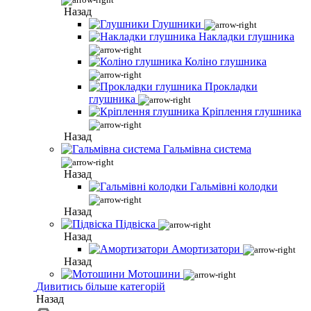
Назад
Глушники
Накладки глушника
Коліно глушника
Прокладки
глушника
Кріплення глушника
Назад
Гальмівна система
Назад
Гальмівні колодки
Назад
Підвіска
Назад
Амортизатори
Назад
Мотошини
Дивитись більше категорій
Назад