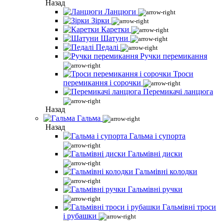
Назад
Ланцюги
Зірки
Каретки
Шатуни
Педалі
Ручки перемикання
Троси
перемикання і сорочки
Перемикачі ланцюга
Назад
Гальма
Назад
Гальма і супорта
Гальмівні диски
Гальмівні колодки
Гальмівні ручки
Гальмівні троси
і рубашки