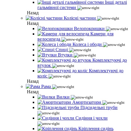
Інші деталі
гальмівної системи
Назад
Колісні частини
Назад
Велопокришки
Камери для
велосипеда
Колеса і ободи
Спиці
Втулки
Комплектуючі до
втулок
Комплектуючі до
коліс
Назад
Рама
Назад
Вилки
Амортизатори
Підсидельні труби
Сидіння і чохли
Кріплення сидінь