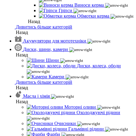
Виноси керма
Гріпси
Обмотки керма
Назад
Дивитись більше категорій
Назад
Акумулятори для мототехніки
Диски, шини, камери
Назад
Шини
Диски, колеса, ободи
Камери
Дивитись більше категорій
Назад
Масла і хімія
Назад
Моторні оливи
Охолоджуючі рідини
Очисники
Гальмівні рідини
Фарби