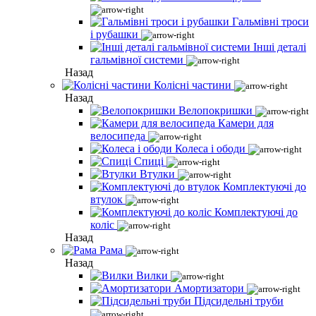
Гальмівні троси
і рубашки
Інші деталі
гальмівної системи
Назад
Колісні частини
Назад
Велопокришки
Камери для
велосипеда
Колеса і ободи
Спиці
Втулки
Комплектуючі до
втулок
Комплектуючі до
коліс
Назад
Рама
Назад
Вилки
Амортизатори
Підсидельні труби