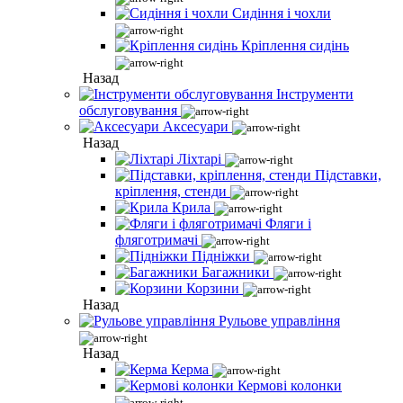
Сидіння і чохли
Кріплення сидінь
Назад
Інструменти
обслуговування
Аксесуари
Назад
Ліхтарі
Підставки,
кріплення, стенди
Крила
Фляги і
фляготримачі
Підніжки
Багажники
Корзини
Назад
Рульове управління
Назад
Керма
Кермові колонки