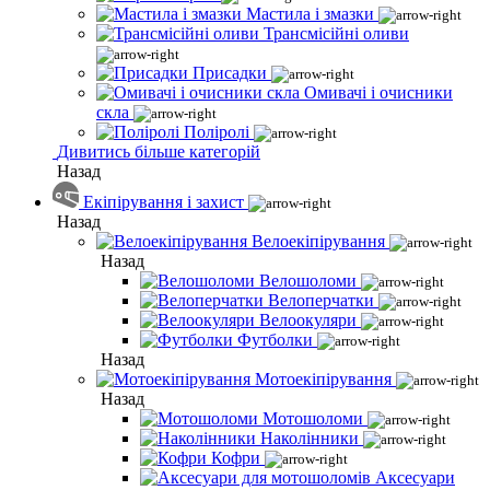
Мастила і змазки
Трансмісійні оливи
Присадки
Омивачі і очисники
скла
Поліролі
Дивитись більше категорій
Назад
Екіпірування і захист
Назад
Велоекіпірування
Назад
Велошоломи
Велоперчатки
Велоокуляри
Футболки
Назад
Мотоекіпірування
Назад
Мотошоломи
Наколінники
Кофри
Аксесуари