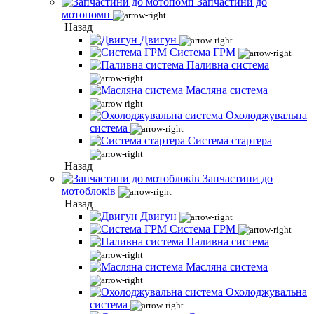
Запчастини до
мотопомп
Назад
Двигун
Система ГРМ
Паливна система
Масляна система
Охолоджувальна
система
Система стартера
Назад
Запчастини до
мотоблоків
Назад
Двигун
Система ГРМ
Паливна система
Масляна система
Охолоджувальна
система