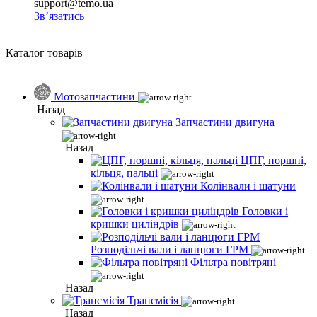
support@temo.ua
Зв’язатись
Каталог товарів
Мотозапчастини
Назад
Запчастини двигуна
Назад
ЦПГ, поршні,
кільця, пальці
Колінвали і шатуни
Головки і
кришки циліндрів
Розподільчі вали і ланцюги ГРМ
Фільтра повітряні
Назад
Трансмісія
Назад