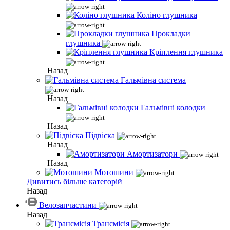
Коліно глушника
Прокладки
глушника
Кріплення глушника
Назад
Гальмівна система
Назад
Гальмівні колодки
Назад
Підвіска
Назад
Амортизатори
Назад
Мотошини
Дивитись більше категорій
Назад
Велозапчастини
Назад
Трансмісія