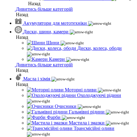
Назад
Дивитись більше категорій
Назад
Акумулятори для мототехніки
Диски, шини, камери
Назад
Шини
Диски, колеса, ободи
Камери
Дивитись більше категорій
Назад
Масла і хімія
Назад
Моторні оливи
Охолоджуючі рідини
Очисники
Гальмівні рідини
Фарби
Мастила і змазки
Трансмісійні оливи