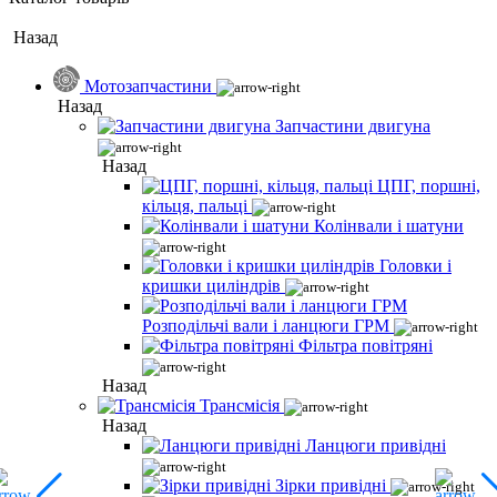
Назад
Мотозапчастини
Назад
Запчастини двигуна
Назад
ЦПГ, поршні,
кільця, пальці
Колінвали і шатуни
Головки і
кришки циліндрів
Розподільчі вали і ланцюги ГРМ
Фільтра повітряні
Назад
Трансмісія
Назад
Ланцюги привідні
Зірки привідні