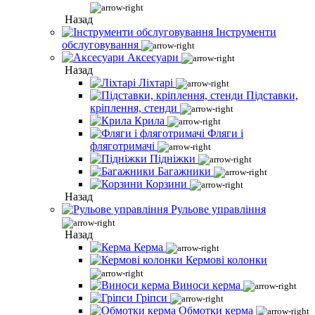
Назад
Інструменти
обслуговування
Аксесуари
Назад
Ліхтарі
Підставки,
кріплення, стенди
Крила
Фляги і
фляготримачі
Підніжки
Багажники
Корзини
Назад
Рульове управління
Назад
Керма
Кермові колонки
Виноси керма
Гріпси
Обмотки керма