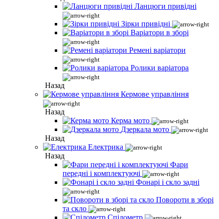
Ланцюги привідні
Зірки привідні
Варіатори в зборі
Ремені варіатори
Ролики варіатора
Назад
Кермове управління
Назад
Керма мото
Дзеркала мото
Назад
Електрика
Назад
Фари
передні і комплектуючі
Фонарі і скло задні
Повороти в зборі
та скло
Спідометр