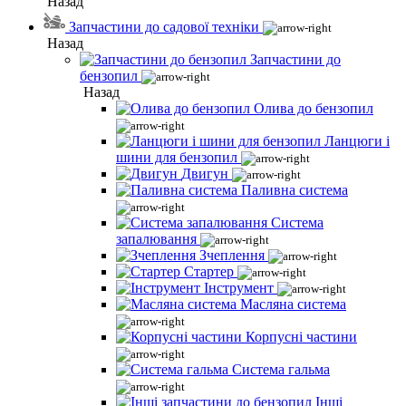
Назад
Запчастини до садової техніки
Назад
Запчастини до
бензопил
Назад
Олива до бензопил
Ланцюги і
шини для бензопил
Двигун
Паливна система
Система
запалювання
Зчеплення
Стартер
Інструмент
Масляна система
Корпусні частини
Система гальма
Інші