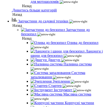
для мотошоломів
Назад
Дивитись більше категорій
Назад
Запчастини до садової техніки
Назад
Запчастини до
бензопил
Назад
Олива до бензопил
Ланцюги і
шини для бензопил
Двигун
Паливна система
Система
запалювання
Зчеплення
Стартер
Інструмент
Масляна система
Корпусні частини