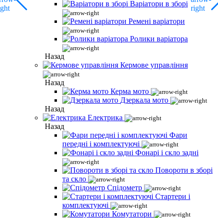
Варіатори в зборі
Ремені варіатори
Ролики варіатора
Назад
Кермове управління
Назад
Керма мото
Дзеркала мото
Назад
Електрика
Назад
Фари
передні і комплектуючі
Фонарі і скло задні
Повороти в зборі
та скло
Спідометр
Стартери і
комплектуючі
Комутатори