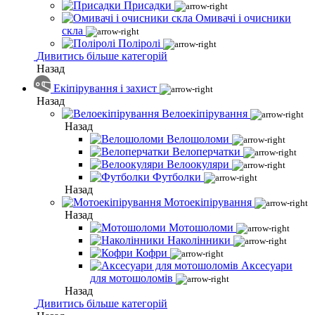
Присадки
Омивачі і очисники
скла
Поліролі
Дивитись більше категорій
Назад
Екіпірування і захист
Назад
Велоекіпірування
Назад
Велошоломи
Велоперчатки
Велоокуляри
Футболки
Назад
Мотоекіпірування
Назад
Мотошоломи
Наколінники
Кофри
Аксесуари
для мотошоломів
Назад
Дивитись більше категорій