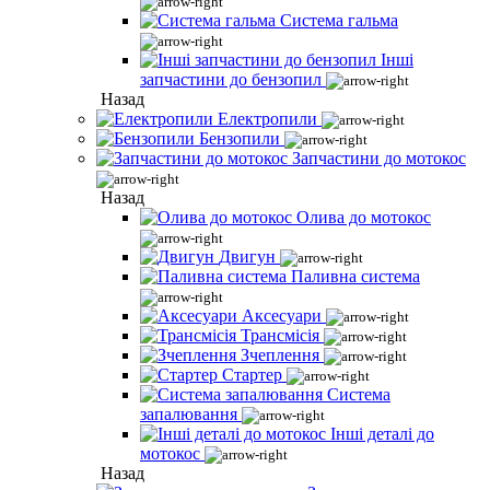
Система гальма
Інші
запчастини до бензопил
Назад
Електропили
Бензопили
Запчастини до мотокос
Назад
Олива до мотокос
Двигун
Паливна система
Аксесуари
Трансмісія
Зчеплення
Стартер
Система
запалювання
Інші деталі до
мотокос
Назад