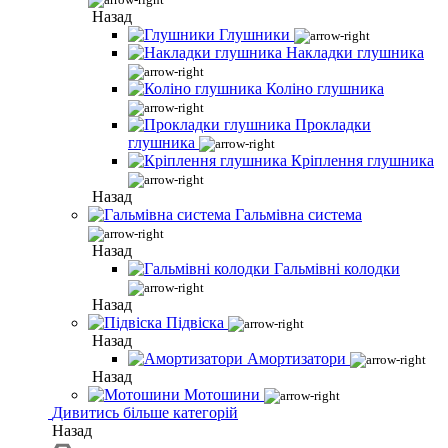
Назад
Глушники
Накладки глушника
Коліно глушника
Прокладки
глушника
Кріплення глушника
Назад
Гальмівна система
Назад
Гальмівні колодки
Назад
Підвіска
Назад
Амортизатори
Назад
Мотошини
Дивитись більше категорій
Назад