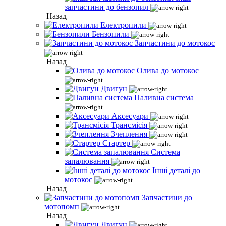
запчастини до бензопил
Назад
Електропили
Бензопили
Запчастини до мотокос
Назад
Олива до мотокос
Двигун
Паливна система
Аксесуари
Трансмісія
Зчеплення
Стартер
Система
запалювання
Інші деталі до
мотокос
Назад
Запчастини до
мотопомп
Назад
Двигун