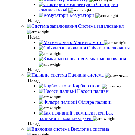
Стартери і
комплектуючі
Комутатори
Назад
Система запалювання
Назад
Магнето мото
Свічки запалювання
Замки запалювання
Назад
Паливна система
Назад
Карбюратори
Насоси паливні
Фільтра паливні
Бак
паливний і комплектуючі
Назад
Вихлопна система