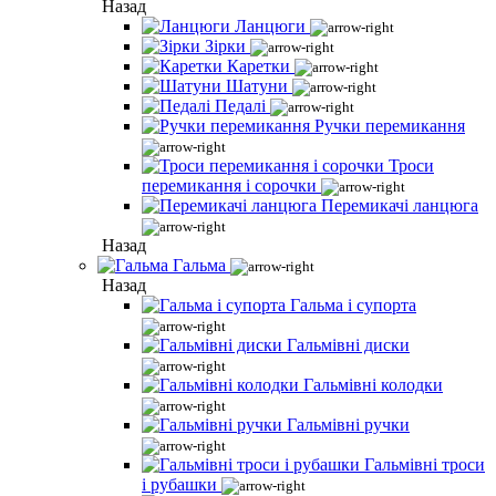
Назад
Ланцюги
Зірки
Каретки
Шатуни
Педалі
Ручки перемикання
Троси
перемикання і сорочки
Перемикачі ланцюга
Назад
Гальма
Назад
Гальма і супорта
Гальмівні диски
Гальмівні колодки
Гальмівні ручки
Гальмівні троси
і рубашки