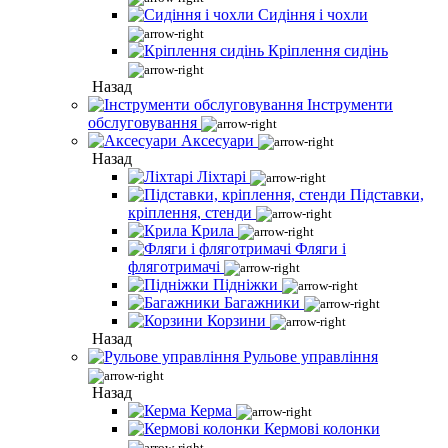
Сидіння і чохли
Кріплення сидінь
Назад
Інструменти
обслуговування
Аксесуари
Назад
Ліхтарі
Підставки,
кріплення, стенди
Крила
Фляги і
фляготримачі
Підніжки
Багажники
Корзини
Назад
Рульове управління
Назад
Керма
Кермові колонки