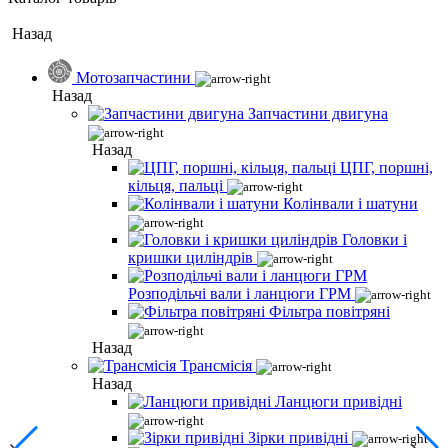
Назад
Мотозапчастини
Назад
Запчастини двигуна
Назад
ЦПГ, поршні,
кільця, пальці
Колінвали і шатуни
Головки і
кришки циліндрів
Розподільчі вали і ланцюги ГРМ
Фільтра повітряні
Назад
Трансмісія
Назад
Ланцюги привідні
Зірки привідні