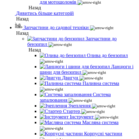
для мотошоломів
Назад
Дивитись більше категорій
Назад
Запчастини до садової техніки
Назад
Запчастини до
бензопил
Назад
Олива до бензопил
Ланцюги і
шини для бензопил
Двигун
Паливна система
Система
запалювання
Зчеплення
Стартер
Інструмент
Масляна система
Корпусні частини