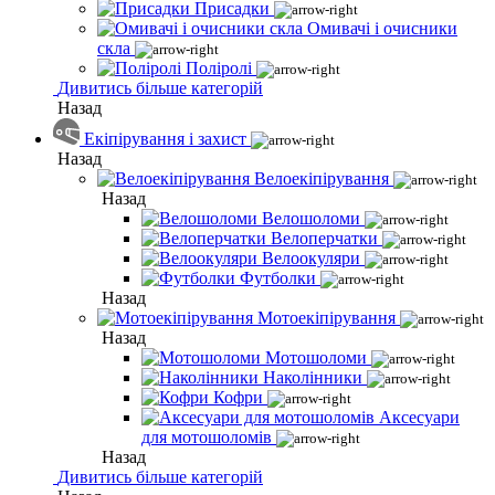
Присадки
Омивачі і очисники
скла
Поліролі
Дивитись більше категорій
Назад
Екіпірування і захист
Назад
Велоекіпірування
Назад
Велошоломи
Велоперчатки
Велоокуляри
Футболки
Назад
Мотоекіпірування
Назад
Мотошоломи
Наколінники
Кофри
Аксесуари
для мотошоломів
Назад
Дивитись більше категорій