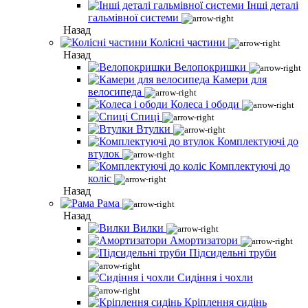
Інші деталі
гальмівної системи
Назад
Колісні частини
Назад
Велопокришки
Камери для
велосипеда
Колеса і ободи
Спиці
Втулки
Комплектуючі до
втулок
Комплектуючі до
коліс
Назад
Рама
Назад
Вилки
Амортизатори
Підсидельні труби
Сидіння і чохли
Кріплення сидінь