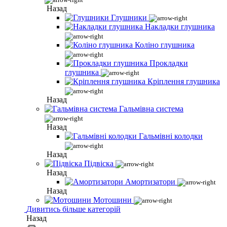
Назад
Глушники
Накладки глушника
Коліно глушника
Прокладки
глушника
Кріплення глушника
Назад
Гальмівна система
Назад
Гальмівні колодки
Назад
Підвіска
Назад
Амортизатори
Назад
Мотошини
Дивитись більше категорій
Назад