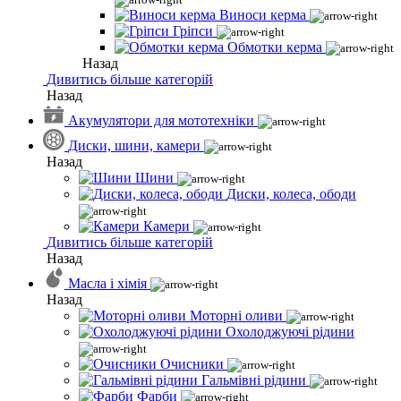
Виноси керма
Гріпси
Обмотки керма
Назад
Дивитись більше категорій
Назад
Акумулятори для мототехніки
Диски, шини, камери
Назад
Шини
Диски, колеса, ободи
Камери
Дивитись більше категорій
Назад
Масла і хімія
Назад
Моторні оливи
Охолоджуючі рідини
Очисники
Гальмівні рідини
Фарби