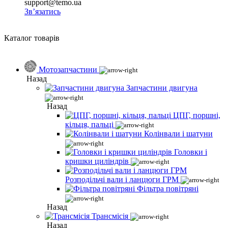
support@temo.ua
Зв’язатись
Каталог товарів
Мотозапчастини
Назад
Запчастини двигуна
Назад
ЦПГ, поршні,
кільця, пальці
Колінвали і шатуни
Головки і
кришки циліндрів
Розподільчі вали і ланцюги ГРМ
Фільтра повітряні
Назад
Трансмісія
Назад