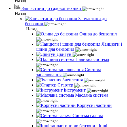
Назад
Запчастини до садової техніки
Назад
Запчастини до
бензопил
Назад
Олива до бензопил
Ланцюги і
шини для бензопил
Двигун
Паливна система
Система
запалювання
Зчеплення
Стартер
Інструмент
Масляна система
Корпусні частини
Система гальма
Інші