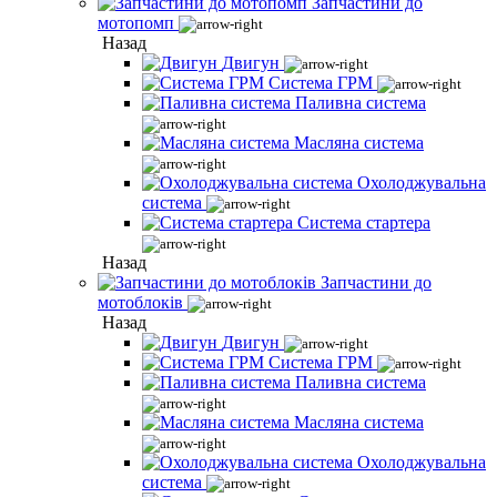
Запчастини до
мотопомп
Назад
Двигун
Система ГРМ
Паливна система
Масляна система
Охолоджувальна
система
Система стартера
Назад
Запчастини до
мотоблоків
Назад
Двигун
Система ГРМ
Паливна система
Масляна система
Охолоджувальна
система