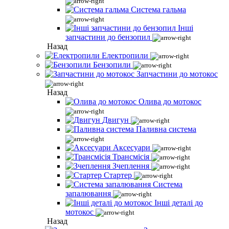
Система гальма
Інші
запчастини до бензопил
Назад
Електропили
Бензопили
Запчастини до мотокос
Назад
Олива до мотокос
Двигун
Паливна система
Аксесуари
Трансмісія
Зчеплення
Стартер
Система
запалювання
Інші деталі до
мотокос
Назад