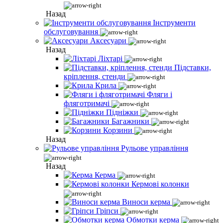
Назад
Інструменти
обслуговування
Аксесуари
Назад
Ліхтарі
Підставки,
кріплення, стенди
Крила
Фляги і
фляготримачі
Підніжки
Багажники
Корзини
Назад
Рульове управління
Назад
Керма
Кермові колонки
Виноси керма
Гріпси
Обмотки керма