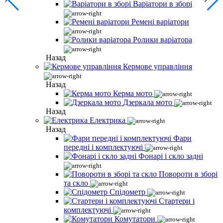
Варіатори в зборі
Ремені варіатори
Ролики варіатора
Назад
Кермове управління
Назад
Керма мото
Дзеркала мото
Назад
Електрика
Назад
Фари
передні і комплектуючі
Фонарі і скло задні
Повороти в зборі
та скло
Спідометр
Стартери і
комплектуючі
Комутатори