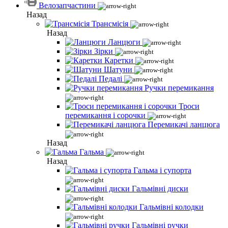
Велозапчастини
Назад
Трансмісія
Назад
Ланцюги
Зірки
Каретки
Шатуни
Педалі
Ручки перемикання
Троси
перемикання і сорочки
Перемикачі ланцюга
Назад
Гальма
Назад
Гальма і супорта
Гальмівні диски
Гальмівні колодки
Гальмівні ручки