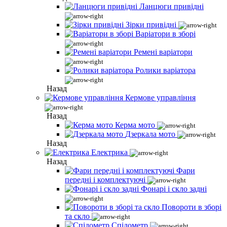
Ланцюги привідні
Зірки привідні
Варіатори в зборі
Ремені варіатори
Ролики варіатора
Назад
Кермове управління
Назад
Керма мото
Дзеркала мото
Назад
Електрика
Назад
Фари
передні і комплектуючі
Фонарі і скло задні
Повороти в зборі
та скло
Спідометр