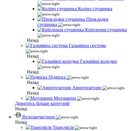
Коліно глушника
Прокладки
глушника
Кріплення глушника
Назад
Гальмівна система
Назад
Гальмівні колодки
Назад
Підвіска
Назад
Амортизатори
Назад
Мотошини
Дивитись більше категорій
Назад
Велозапчастини
Назад
Трансмісія