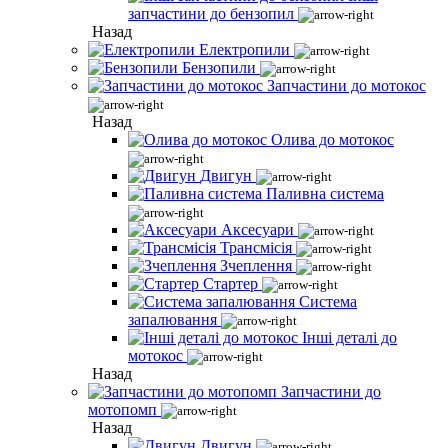
запчастини до бензопил
Назад
Електропили
Бензопили
Запчастини до мотокос
Назад
Олива до мотокос
Двигун
Паливна система
Аксесуари
Трансмісія
Зчеплення
Стартер
Система
запалювання
Інші деталі до
мотокос
Назад
Запчастини до
мотопомп
Назад
Двигун