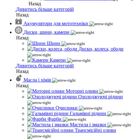
Назад
Дивитись більше категорій
Назад
Акумулятори для мототехніки
Диски, шини, камери
Назад
Шини
Диски, колеса, ободи
Камери
Дивитись більше категорій
Назад
Масла і хімія
Назад
Моторні оливи
Охолоджуючі рідини
Очисники
Гальмівні рідини
Фарби
Мастила і змазки
Трансмісійні оливи