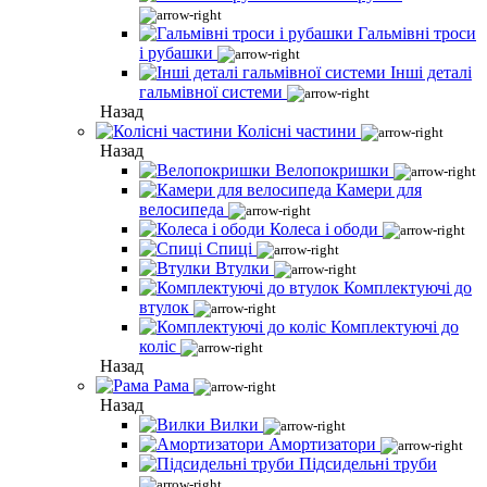
Гальмівні троси
і рубашки
Інші деталі
гальмівної системи
Назад
Колісні частини
Назад
Велопокришки
Камери для
велосипеда
Колеса і ободи
Спиці
Втулки
Комплектуючі до
втулок
Комплектуючі до
коліс
Назад
Рама
Назад
Вилки
Амортизатори
Підсидельні труби