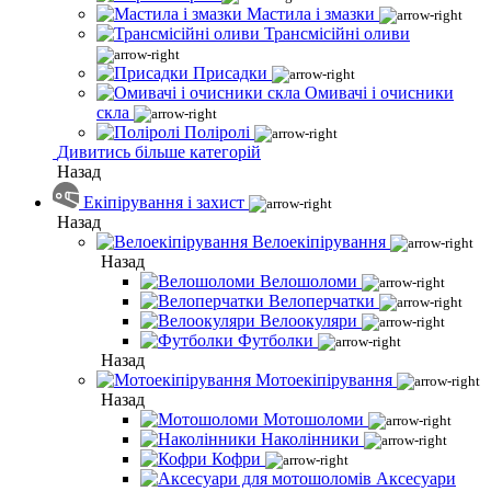
Мастила і змазки
Трансмісійні оливи
Присадки
Омивачі і очисники
скла
Поліролі
Дивитись більше категорій
Назад
Екіпірування і захист
Назад
Велоекіпірування
Назад
Велошоломи
Велоперчатки
Велоокуляри
Футболки
Назад
Мотоекіпірування
Назад
Мотошоломи
Наколінники
Кофри
Аксесуари