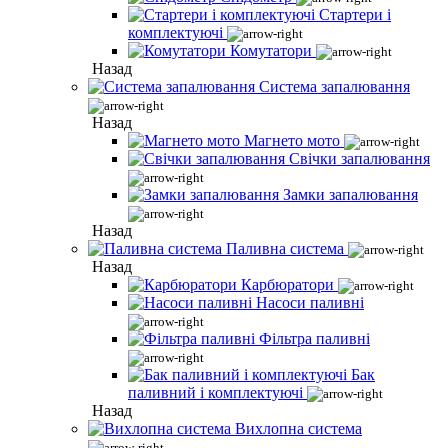
Стартери і
комплектуючі
Комутатори
Назад
Система запалювання
Назад
Магнето мото
Свічки запалювання
Замки запалювання
Назад
Паливна система
Назад
Карбюратори
Насоси паливні
Фільтра паливні
Бак
паливний і комплектуючі
Назад
Вихлопна система