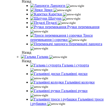
Назад
Ланцюги
Зірки
Каретки
Шатуни
Педалі
Ручки перемикання
Троси
перемикання і сорочки
Перемикачі ланцюга
Назад
Гальма
Назад
Гальма і супорта
Гальмівні диски
Гальмівні колодки
Гальмівні ручки
Гальмівні троси
і рубашки