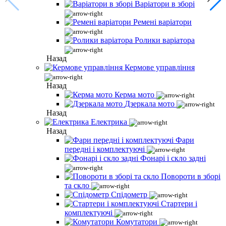
Варіатори в зборі
Ремені варіатори
Ролики варіатора
Назад
Кермове управління
Назад
Керма мото
Дзеркала мото
Назад
Електрика
Назад
Фари
передні і комплектуючі
Фонарі і скло задні
Повороти в зборі
та скло
Спідометр
Стартери і
комплектуючі
Комутатори