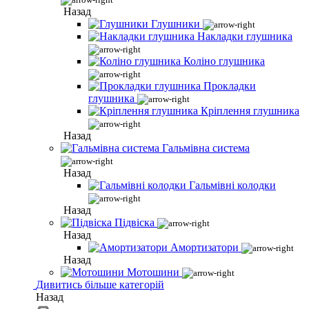
Назад
Глушники
Накладки глушника
Коліно глушника
Прокладки
глушника
Кріплення глушника
Назад
Гальмівна система
Назад
Гальмівні колодки
Назад
Підвіска
Назад
Амортизатори
Назад
Мотошини
Дивитись більше категорій
Назад