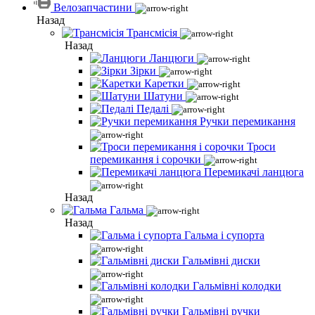
Велозапчастини
Назад
Трансмісія
Назад
Ланцюги
Зірки
Каретки
Шатуни
Педалі
Ручки перемикання
Троси
перемикання і сорочки
Перемикачі ланцюга
Назад
Гальма
Назад
Гальма і супорта
Гальмівні диски
Гальмівні колодки
Гальмівні ручки