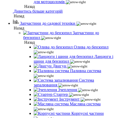
для мотошоломів
Назад
Дивитись більше категорій
Назад
Запчастини до садової техніки
Назад
Запчастини до
бензопил
Назад
Олива до бензопил
Ланцюги і
шини для бензопил
Двигун
Паливна система
Система
запалювання
Зчеплення
Стартер
Інструмент
Масляна система
Корпусні частини