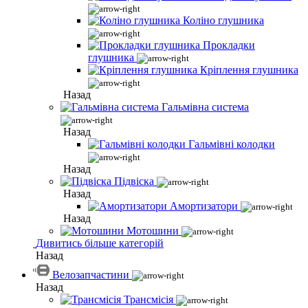
Коліно глушника
Прокладки
глушника
Кріплення глушника
Назад
Гальмівна система
Назад
Гальмівні колодки
Назад
Підвіска
Назад
Амортизатори
Назад
Мотошини
Дивитись більше категорій
Назад
Велозапчастини
Назад
Трансмісія