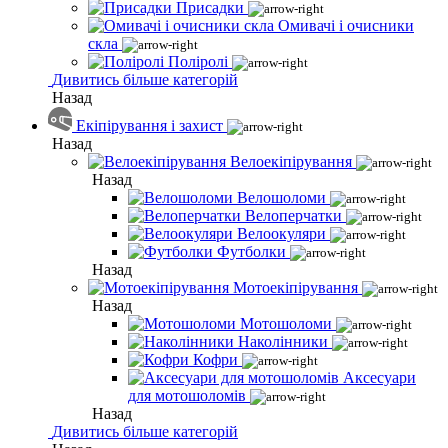
Присадки
Омивачі і очисники
скла
Поліролі
Дивитись більше категорій
Назад
Екіпірування і захист
Назад
Велоекіпірування
Назад
Велошоломи
Велоперчатки
Велоокуляри
Футболки
Назад
Мотоекіпірування
Назад
Мотошоломи
Наколінники
Кофри
Аксесуари
для мотошоломів
Назад
Дивитись більше категорій