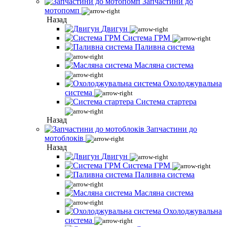
Запчастини до
мотопомп
Назад
Двигун
Система ГРМ
Паливна система
Масляна система
Охолоджувальна
система
Система стартера
Назад
Запчастини до
мотоблоків
Назад
Двигун
Система ГРМ
Паливна система
Масляна система
Охолоджувальна
система