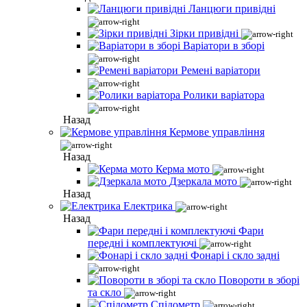
Ланцюги привідні
Зірки привідні
Варіатори в зборі
Ремені варіатори
Ролики варіатора
Назад
Кермове управління
Назад
Керма мото
Дзеркала мото
Назад
Електрика
Назад
Фари
передні і комплектуючі
Фонарі і скло задні
Повороти в зборі
та скло
Спідометр