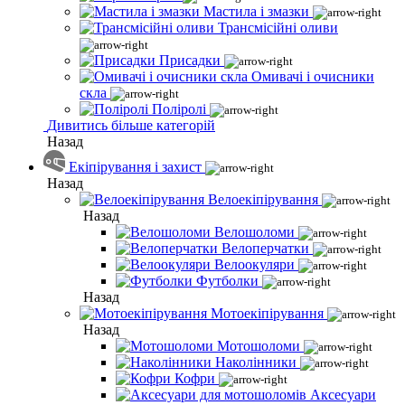
Мастила і змазки
Трансмісійні оливи
Присадки
Омивачі і очисники
скла
Поліролі
Дивитись більше категорій
Назад
Екіпірування і захист
Назад
Велоекіпірування
Назад
Велошоломи
Велоперчатки
Велоокуляри
Футболки
Назад
Мотоекіпірування
Назад
Мотошоломи
Наколінники
Кофри
Аксесуари