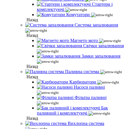
Стартери і
комплектуючі
Комутатори
Назад
Система запалювання
Назад
Магнето мото
Свічки запалювання
Замки запалювання
Назад
Паливна система
Назад
Карбюратори
Насоси паливні
Фільтра паливні
Бак
паливний і комплектуючі
Назад
Вихлопна система