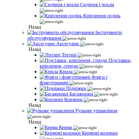
Сидіння і чохли
Кріплення сидінь
Назад
Інструменти
обслуговування
Аксесуари
Назад
Ліхтарі
Підставки,
кріплення, стенди
Крила
Фляги і
фляготримачі
Підніжки
Багажники
Корзини
Назад
Рульове управління
Назад
Керма
Кермові колонки