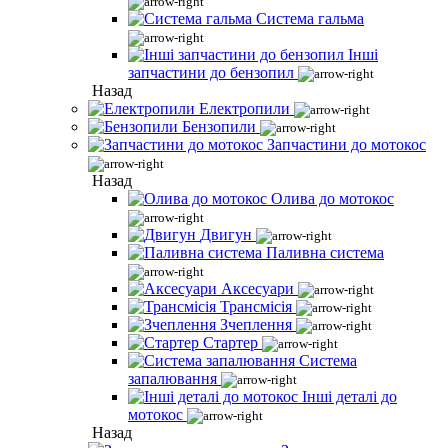
Система гальма
Інші
запчастини до бензопил
Назад
Електропили
Бензопили
Запчастини до мотокос
Назад
Олива до мотокос
Двигун
Паливна система
Аксесуари
Трансмісія
Зчеплення
Стартер
Система
запалювання
Інші деталі до
мотокос
Назад