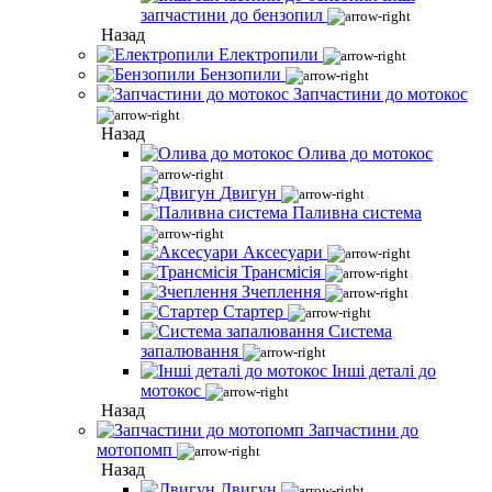
запчастини до бензопил
Назад
Електропили
Бензопили
Запчастини до мотокос
Назад
Олива до мотокос
Двигун
Паливна система
Аксесуари
Трансмісія
Зчеплення
Стартер
Система
запалювання
Інші деталі до
мотокос
Назад
Запчастини до
мотопомп
Назад
Двигун