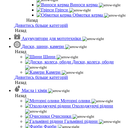
Виноси керма
Гріпси
Обмотки керма
Назад
Дивитись більше категорій
Назад
Акумулятори для мототехніки
Диски, шини, камери
Назад
Шини
Диски, колеса, ободи
Камери
Дивитись більше категорій
Назад
Масла і хімія
Назад
Моторні оливи
Охолоджуючі рідини
Очисники
Гальмівні рідини
Фарби