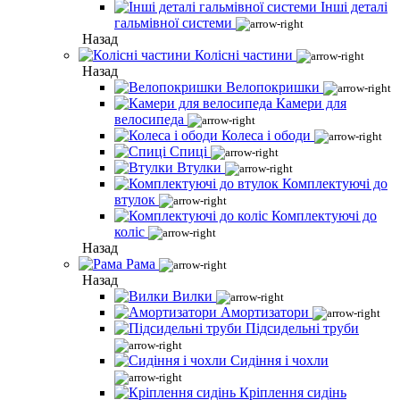
Інші деталі
гальмівної системи
Назад
Колісні частини
Назад
Велопокришки
Камери для
велосипеда
Колеса і ободи
Спиці
Втулки
Комплектуючі до
втулок
Комплектуючі до
коліс
Назад
Рама
Назад
Вилки
Амортизатори
Підсидельні труби
Сидіння і чохли
Кріплення сидінь