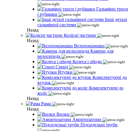
Гальмівні троси
і рубашки
Інші деталі
гальмівної системи
Назад
Колісні частини
Назад
Велопокришки
Камери для
велосипеда
Колеса і ободи
Спиці
Втулки
Комплектуючі до
втулок
Комплектуючі до
коліс
Назад
Рама
Назад
Вилки
Амортизатори
Підсидельні труби