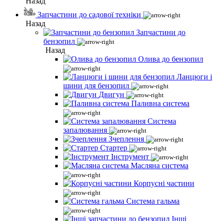
Назад
Запчастини до садової техніки
Назад
Запчастини до
бензопил
Назад
Олива до бензопил
Ланцюги і
шини для бензопил
Двигун
Паливна система
Система
запалювання
Зчеплення
Стартер
Інструмент
Масляна система
Корпусні частини
Система гальма
Інші