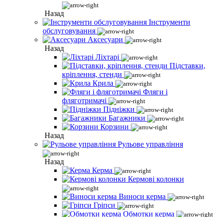
Назад
Інструменти
обслуговування
Аксесуари
Назад
Ліхтарі
Підставки,
кріплення, стенди
Крила
Фляги і
фляготримачі
Підніжки
Багажники
Корзини
Назад
Рульове управління
Назад
Керма
Кермові колонки
Виноси керма
Гріпси
Обмотки керма