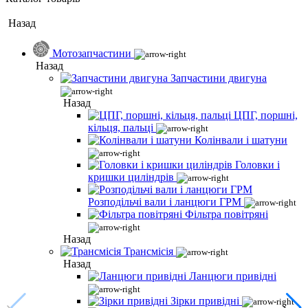
Назад
Мотозапчастини
Назад
Запчастини двигуна
Назад
ЦПГ, поршні,
кільця, пальці
Колінвали і шатуни
Головки і
кришки циліндрів
Розподільчі вали і ланцюги ГРМ
Фільтра повітряні
Назад
Трансмісія
Назад
Ланцюги привідні
Зірки привідні