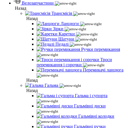
Велозапчастини
Назад
Трансмісія
Назад
Ланцюги
Зірки
Каретки
Шатуни
Педалі
Ручки перемикання
Троси
перемикання і сорочки
Перемикачі ланцюга
Назад
Гальма
Назад
Гальма і супорта
Гальмівні диски
Гальмівні колодки
Гальмівні ручки