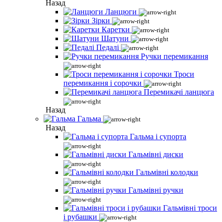
Назад
Ланцюги
Зірки
Каретки
Шатуни
Педалі
Ручки перемикання
Троси
перемикання і сорочки
Перемикачі ланцюга
Назад
Гальма
Назад
Гальма і супорта
Гальмівні диски
Гальмівні колодки
Гальмівні ручки
Гальмівні троси
і рубашки