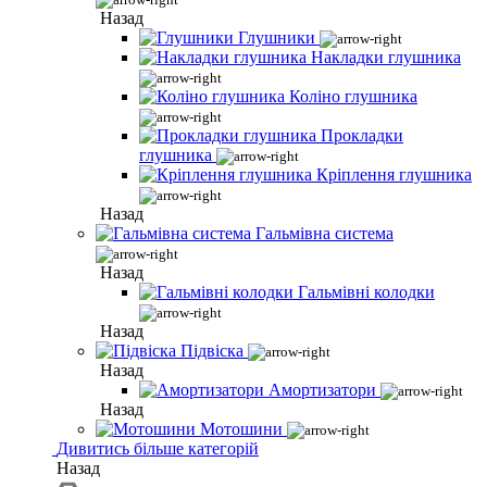
Назад
Глушники
Накладки глушника
Коліно глушника
Прокладки
глушника
Кріплення глушника
Назад
Гальмівна система
Назад
Гальмівні колодки
Назад
Підвіска
Назад
Амортизатори
Назад
Мотошини
Дивитись більше категорій
Назад