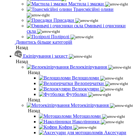
Мастила і змазки
Трансмісійні оливи
Присадки
Омивачі і очисники
скла
Поліролі
Дивитись більше категорій
Назад
Екіпірування і захист
Назад
Велоекіпірування
Назад
Велошоломи
Велоперчатки
Велоокуляри
Футболки
Назад
Мотоекіпірування
Назад
Мотошоломи
Наколінники
Кофри
Аксесуари