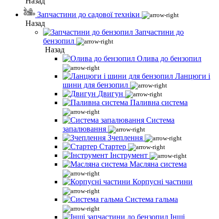
Назад
Запчастини до садової техніки
Назад
Запчастини до
бензопил
Назад
Олива до бензопил
Ланцюги і
шини для бензопил
Двигун
Паливна система
Система
запалювання
Зчеплення
Стартер
Інструмент
Масляна система
Корпусні частини
Система гальма
Інші