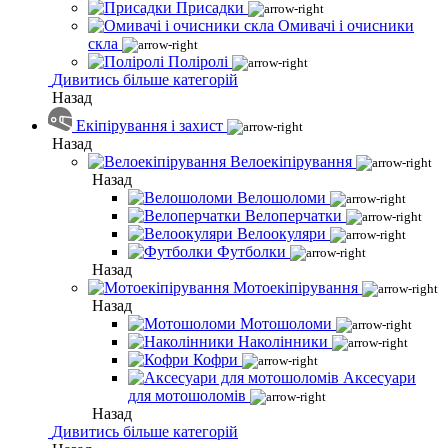
Присадки
Омивачі і очисники
скла
Поліролі
Дивитись більше категорій
Назад
Екіпірування і захист
Назад
Велоекіпірування
Назад
Велошоломи
Велоперчатки
Велоокуляри
Футболки
Назад
Мотоекіпірування
Назад
Мотошоломи
Наколінники
Кофри
Аксесуари
для мотошоломів
Назад
Дивитись більше категорій