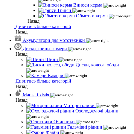
Виноси керма
Гріпси
Обмотки керма
Назад
Дивитись більше категорій
Назад
Акумулятори для мототехніки
Диски, шини, камери
Назад
Шини
Диски, колеса, ободи
Камери
Дивитись більше категорій
Назад
Масла і хімія
Назад
Моторні оливи
Охолоджуючі рідини
Очисники
Гальмівні рідини
Фарби