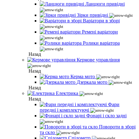
Ланцюги привідні
Зірки привідні
Варіатори в зборі
Ремені варіатори
Ролики варіатора
Назад
Кермове управління
Назад
Керма мото
Дзеркала мото
Назад
Електрика
Назад
Фари
передні і комплектуючі
Фонарі і скло задні
Повороти в зборі
та скло
Спідометр