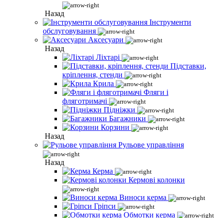
Назад
Інструменти
обслуговування
Аксесуари
Назад
Ліхтарі
Підставки,
кріплення, стенди
Крила
Фляги і
фляготримачі
Підніжки
Багажники
Корзини
Назад
Рульове управління
Назад
Керма
Кермові колонки
Виноси керма
Гріпси
Обмотки керма