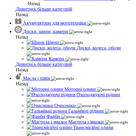
Назад
Дивитись більше категорій
Назад
Акумулятори для мототехніки
Диски, шини, камери
Назад
Шини
Диски, колеса, ободи
Камери
Дивитись більше категорій
Назад
Масла і хімія
Назад
Моторні оливи
Охолоджуючі рідини
Очисники
Гальмівні рідини
Фарби
Мастила і змазки
Трансмісійні оливи