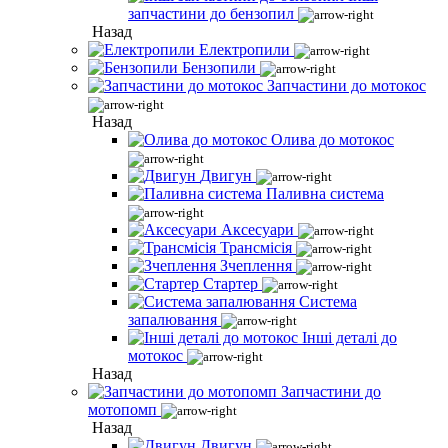
запчастини до бензопил
Назад
Електропили
Бензопили
Запчастини до мотокос
Назад
Олива до мотокос
Двигун
Паливна система
Аксесуари
Трансмісія
Зчеплення
Стартер
Система
запалювання
Інші деталі до
мотокос
Назад
Запчастини до
мотопомп
Назад
Двигун