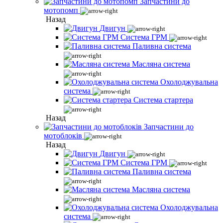
Запчастини до
мотопомп
Назад
Двигун
Система ГРМ
Паливна система
Масляна система
Охолоджувальна
система
Система стартера
Назад
Запчастини до
мотоблоків
Назад
Двигун
Система ГРМ
Паливна система
Масляна система
Охолоджувальна
система