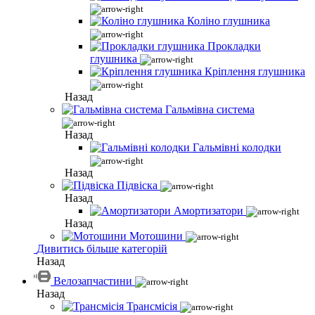
Коліно глушника
Прокладки
глушника
Кріплення глушника
Назад
Гальмівна система
Назад
Гальмівні колодки
Назад
Підвіска
Назад
Амортизатори
Назад
Мотошини
Дивитись більше категорій
Назад
Велозапчастини
Назад
Трансмісія