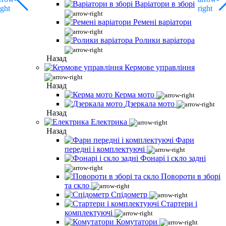
Варіатори в зборі
Ремені варіатори
Ролики варіатора
Назад
Кермове управління
Назад
Керма мото
Дзеркала мото
Назад
Електрика
Назад
Фари
передні і комплектуючі
Фонарі і скло задні
Повороти в зборі
та скло
Спідометр
Стартери і
комплектуючі
Комутатори