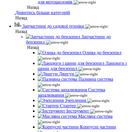
для мотошоломів
Назад
Дивитись більше категорій
Назад
Запчастини до садової техніки
Назад
Запчастини до
бензопил
Назад
Олива до бензопил
Ланцюги і
шини для бензопил
Двигун
Паливна система
Система
запалювання
Зчеплення
Стартер
Інструмент
Масляна система
Корпусні частини