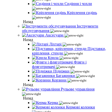
Сидіння і чохли
Кріплення сидінь
Назад
Інструменти
обслуговування
Аксесуари
Назад
Ліхтарі
Підставки,
кріплення, стенди
Крила
Фляги і
фляготримачі
Підніжки
Багажники
Корзини
Назад
Рульове управління
Назад
Керма
Кермові колонки