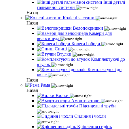
Інші деталі
гальмівної системи
Назад
Колісні частини
Назад
Велопокришки
Камери для
велосипеда
Колеса і ободи
Спиці
Втулки
Комплектуючі до
втулок
Комплектуючі до
коліс
Назад
Рама
Назад
Вилки
Амортизатори
Підсидельні труби
Сидіння і чохли
Кріплення сидінь