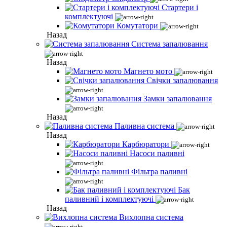
Стартери і
комплектуючі
Комутатори
Назад
Система запалювання
Назад
Магнето мото
Свічки запалювання
Замки запалювання
Назад
Паливна система
Назад
Карбюратори
Насоси паливні
Фільтра паливні
Бак
паливний і комплектуючі
Назад
Вихлопна система