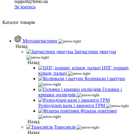
support@temo.ua
Зв’язатись
Каталог товарів
Мотозапчастини
Назад
Запчастини двигуна
Назад
ЦПГ, поршні,
кільця, пальці
Колінвали і шатуни
Головки і
кришки циліндрів
Розподільчі вали і ланцюги ГРМ
Фільтра повітряні
Назад
Трансмісія
Назад