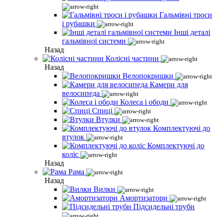
Гальмівні троси
і рубашки
Інші деталі
гальмівної системи
Назад
Колісні частини
Назад
Велопокришки
Камери для
велосипеда
Колеса і ободи
Спиці
Втулки
Комплектуючі до
втулок
Комплектуючі до
коліс
Назад
Рама
Назад
Вилки
Амортизатори
Підсидельні труби