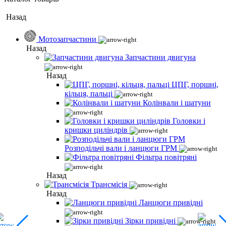
Назад
Мотозапчастини
Назад
Запчастини двигуна
Назад
ЦПГ, поршні,
кільця, пальці
Колінвали і шатуни
Головки і
кришки циліндрів
Розподільчі вали і ланцюги ГРМ
Фільтра повітряні
Назад
Трансмісія
Назад
Ланцюги привідні
Зірки привідні