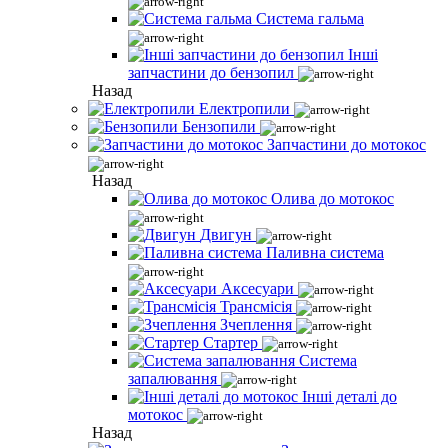
Система гальма
Інші
запчастини до бензопил
Назад
Електропили
Бензопили
Запчастини до мотокос
Назад
Олива до мотокос
Двигун
Паливна система
Аксесуари
Трансмісія
Зчеплення
Стартер
Система
запалювання
Інші деталі до
мотокос
Назад