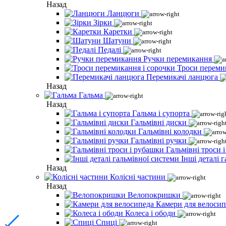
Назад
Ланцюги
Зірки
Каретки
Шатуни
Педалі
Ручки перемикання
Троси переми
Перемикачі ланцюга
Назад
Гальма
Назад
Гальма і супорта
Гальмівні диски
Гальмівні колодки
Гальмівні ручки
Гальмівні троси 
Інші деталі 
Назад
Колісні частини
Назад
Велопокришки
Камери для велосип
Колеса і ободи
Спиці