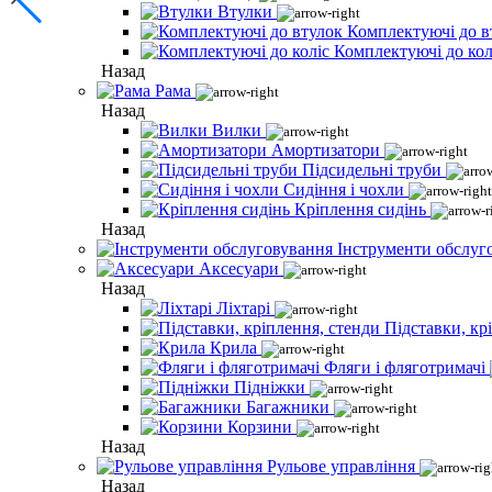
Втулки
Комплектуючі до в
Комплектуючі до кол
Назад
Рама
Назад
Вилки
Амортизатори
Підсидельні труби
Сидіння і чохли
Кріплення сидінь
Назад
Інструменти обслуг
Аксесуари
Назад
Ліхтарі
Підставки, кр
Крила
Фляги і фляготримачі
Підніжки
Багажники
Корзини
Назад
Рульове управління
Назад