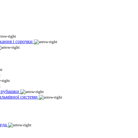
кання і сорочки
і рубашки
гальмівної системи
еда