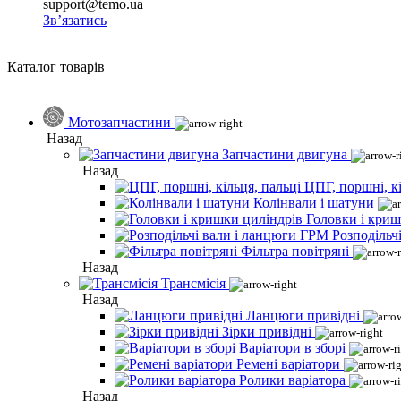
support@temo.ua
Зв’язатись
Каталог товарів
Мотозапчастини
Назад
Запчастини двигуна
Назад
ЦПГ, поршні, кі
Колінвали і шатуни
Головки і криш
Розподільч
Фільтра повітряні
Назад
Трансмісія
Назад
Ланцюги привідні
Зірки привідні
Варіатори в зборі
Ремені варіатори
Ролики варіатора
Назад