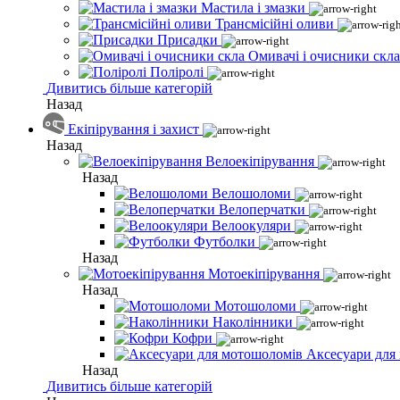
Мастила і змазки
Трансмісійні оливи
Присадки
Омивачі і очисники скла
Поліролі
Дивитись більше категорій
Назад
Екіпірування і захист
Назад
Велоекіпірування
Назад
Велошоломи
Велоперчатки
Велоокуляри
Футболки
Назад
Мотоекіпірування
Назад
Мотошоломи
Наколінники
Кофри
Аксесуари для
Назад
Дивитись більше категорій