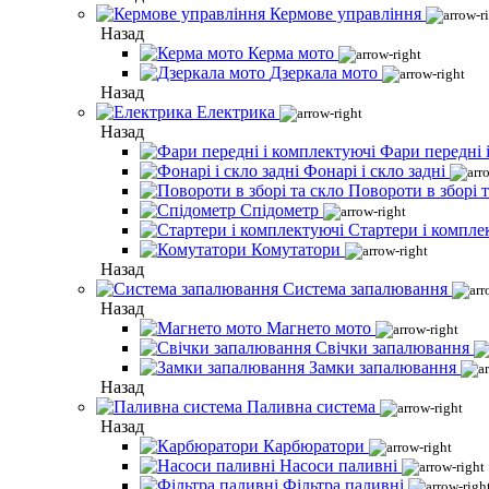
Кермове управління
Назад
Керма мото
Дзеркала мото
Назад
Електрика
Назад
Фари передні 
Фонарі і скло задні
Повороти в зборі т
Спідометр
Стартери і компле
Комутатори
Назад
Система запалювання
Назад
Магнето мото
Свічки запалювання
Замки запалювання
Назад
Паливна система
Назад
Карбюратори
Насоси паливні
Фільтра паливні