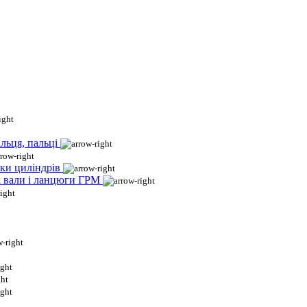
льця, пальці
ки циліндрів
і вали і ланцюги ГРМ