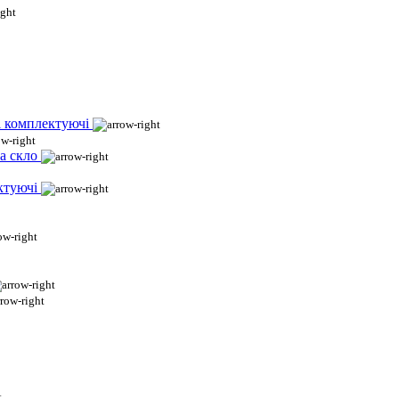
і комплектуючі
а скло
ктуючі