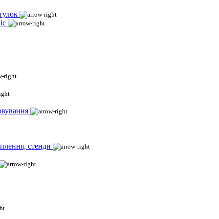
тулок
іс
овування
іплення, стенди