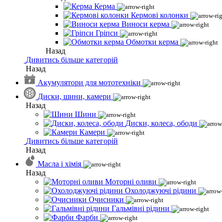
Керма
Кермові колонки
Виноси керма
Гріпси
Обмотки керма
Назад
Дивитись більше категорій
Назад
Акумулятори для мототехніки
Диски, шини, камери
Назад
Шини
Диски, колеса, ободи
Камери
Дивитись більше категорій
Назад
Масла і хімія
Назад
Моторні оливи
Охолоджуючі рідини
Очисники
Гальмівні рідини
Фарби