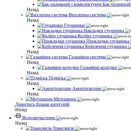
Бак паливний
Назад
Вихлопна система
Назад
Глушники
Накладки глушника
Коліно глушника
Прокладки глушника
Кріплення глушника
Назад
Гальмівна система
Назад
Гальмівні колодки
Назад
Підвіска
Назад
Амортизатори
Назад
Мотошини
Дивитись більше категорій
Назад
Велозапчастини
Назад
Трансмісія