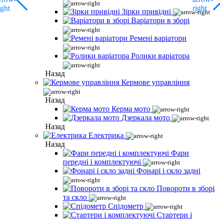
Зірки привідні
Варіатори в зборі
Ремені варіатори
Ролики варіатора
Назад
Кермове управління
Назад
Керма мото
Дзеркала мото
Назад
Електрика
Назад
Фари
передні і комплектуючі
Фонарі і скло задні
Повороти в зборі
та скло
Спідометр
Стартери і