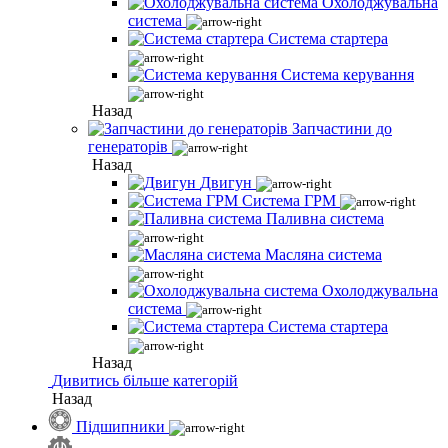
Охолоджувальна
система
Система стартера
Система керування
Назад
Запчастини до
генераторів
Назад
Двигун
Система ГРМ
Паливна система
Масляна система
Охолоджувальна
система
Система стартера
Назад
Дивитись більше категорій
Назад
Підшипники