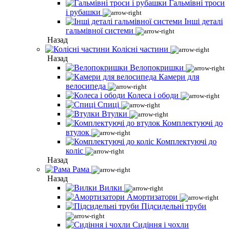
Гальмівні троси
і рубашки
Інші деталі
гальмівної системи
Назад
Колісні частини
Назад
Велопокришки
Камери для
велосипеда
Колеса і ободи
Спиці
Втулки
Комплектуючі до
втулок
Комплектуючі до
коліс
Назад
Рама
Назад
Вилки
Амортизатори
Підсидельні труби
Сидіння і чохли