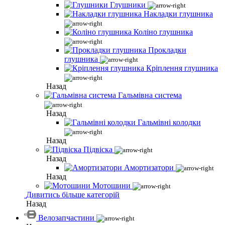
Глушники
Накладки глушника
Коліно глушника
Прокладки
глушника
Кріплення глушника
Назад
Гальмівна система
Назад
Гальмівні колодки
Назад
Підвіска
Назад
Амортизатори
Назад
Мотошини
Дивитись більше категорій
Назад
Велозапчастини