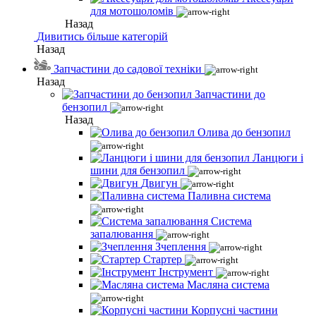
для мотошоломів
Назад
Дивитись більше категорій
Назад
Запчастини до садової техніки
Назад
Запчастини до
бензопил
Назад
Олива до бензопил
Ланцюги і
шини для бензопил
Двигун
Паливна система
Система
запалювання
Зчеплення
Стартер
Інструмент
Масляна система
Корпусні частини