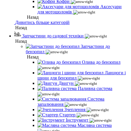
Кофри
Аксесуари
для мотошоломів
Назад
Дивитись більше категорій
Назад
Запчастини до садової техніки
Назад
Запчастини до
бензопил
Назад
Олива до бензопил
Ланцюги і
шини для бензопил
Двигун
Паливна система
Система
запалювання
Зчеплення
Стартер
Інструмент
Масляна система