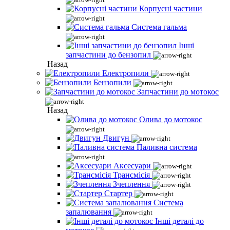
Корпусні частини
Система гальма
Інші
запчастини до бензопил
Назад
Електропили
Бензопили
Запчастини до мотокос
Назад
Олива до мотокос
Двигун
Паливна система
Аксесуари
Трансмісія
Зчеплення
Стартер
Система
запалювання
Інші деталі до