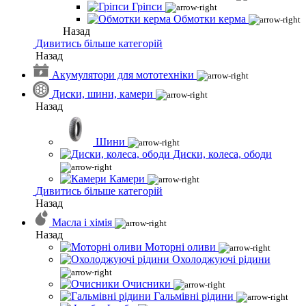
Гріпси
Обмотки керма
Назад
Дивитись більше категорій
Назад
Акумулятори для мототехніки
Диски, шини, камери
Назад
Шини
Диски, колеса, ободи
Камери
Дивитись більше категорій
Назад
Масла і хімія
Назад
Моторні оливи
Охолоджуючі рідини
Очисники
Гальмівні рідини