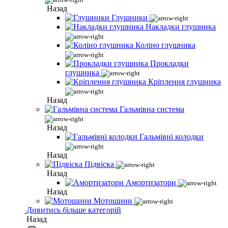
Назад
Глушники
Накладки глушника
Коліно глушника
Прокладки
глушника
Кріплення глушника
Назад
Гальмівна система
Назад
Гальмівні колодки
Назад
Підвіска
Назад
Амортизатори
Назад
Мотошини
Дивитись більше категорій
Назад