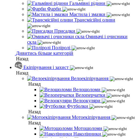
Гальмівні рідини
Фарби
Мастила і змазки
Трансмісійні оливи
Присадки
Омивачі і очисники
скла
Поліролі
Дивитись більше категорій
Назад
Екіпірування і захист
Назад
Велоекіпірування
Назад
Велошоломи
Велоперчатки
Велоокуляри
Футболки
Назад
Мотоекіпірування
Назад
Мотошоломи
Наколінники