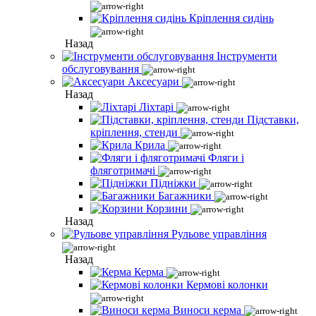
Кріплення сидінь
Назад
Інструменти
обслуговування
Аксесуари
Назад
Ліхтарі
Підставки,
кріплення, стенди
Крила
Фляги і
фляготримачі
Підніжки
Багажники
Корзини
Назад
Рульове управління
Назад
Керма
Кермові колонки
Виноси керма