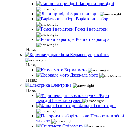
Ланцюги привідні
Зірки привідні
Варіатори в зборі
Ремені варіатори
Ролики варіатора
Назад
Кермове управління
Назад
Керма мото
Дзеркала мото
Назад
Електрика
Назад
Фари
передні і комплектуючі
Фонарі і скло задні
Повороти в зборі
та скло
Спідометр