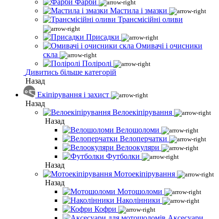
Фарби
Мастила і змазки
Трансмісійні оливи
Присадки
Омивачі і очисники
скла
Поліролі
Дивитись більше категорій
Назад
Екіпірування і захист
Назад
Велоекіпірування
Назад
Велошоломи
Велоперчатки
Велоокуляри
Футболки
Назад
Мотоекіпірування
Назад
Мотошоломи
Наколінники
Кофри
Аксесуари