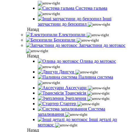
Система гальма
Інші
запчастини до бензопил
Назад
Електропили
Бензопили
Запчастини до мотокос
Назад
Олива до мотокос
Двигун
Паливна система
Аксесуари
Трансмісія
Зчеплення
Стартер
Система
запалювання
Інші деталі до
мотокос
Назад