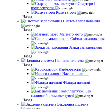
Стартери і
комплектуючі
Комутатори
Назад
Система запалювання
Назад
Магнето мото
Свічки запалювання
Замки запалювання
Назад
Паливна система
Назад
Карбюратори
Насоси паливні
Фільтра паливні
Бак
паливний і комплектуючі
Назад
Вихлопна система