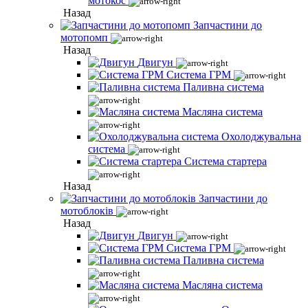
мотокос
Назад
Запчастини до
мотопомп
Назад
Двигун
Система ГРМ
Паливна система
Масляна система
Охолоджувальна
система
Система стартера
Назад
Запчастини до
мотоблоків
Назад
Двигун
Система ГРМ
Паливна система
Масляна система