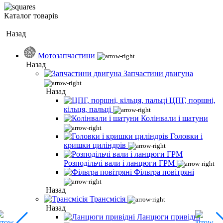
Каталог товарів
Назад
Мотозапчастини
Назад
Запчастини двигуна
Назад
ЦПГ, поршні,
кільця, пальці
Колінвали і шатуни
Головки і
кришки циліндрів
Розподільчі вали і ланцюги ГРМ
Фільтра повітряні
Назад
Трансмісія
Назад
Ланцюги привідні