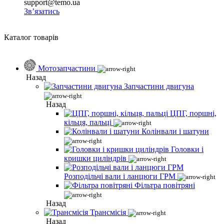
support@temo.ua
Зв’язатись
Каталог товарів
Мотозапчастини
Назад
Запчастини двигуна
Назад
ЦПГ, поршні,
кільця, пальці
Колінвали і шатуни
Головки і
кришки циліндрів
Розподільчі вали і ланцюги ГРМ
Фільтра повітряні
Назад
Трансмісія
Назад