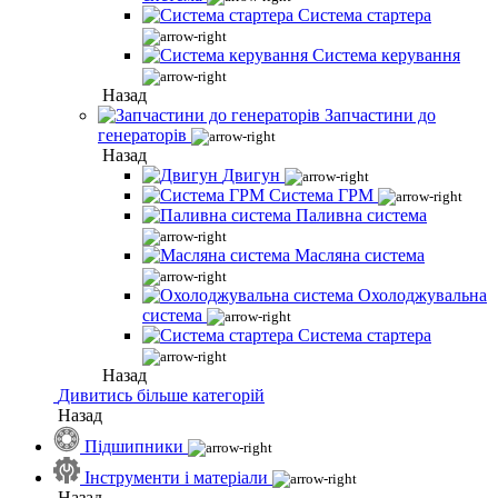
Система стартера
Система керування
Назад
Запчастини до
генераторів
Назад
Двигун
Система ГРМ
Паливна система
Масляна система
Охолоджувальна
система
Система стартера
Назад
Дивитись більше категорій
Назад
Підшипники
Інструменти і матеріали
Назад