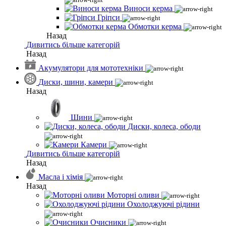
Виноси керма
Гріпси
Обмотки керма
Назад
Дивитись більше категорій
Назад
Акумулятори для мототехніки
Диски, шини, камери
Назад
Шини
Диски, колеса, ободи
Камери
Дивитись більше категорій
Назад
Масла і хімія
Назад
Моторні оливи
Охолоджуючі рідини
Очисники