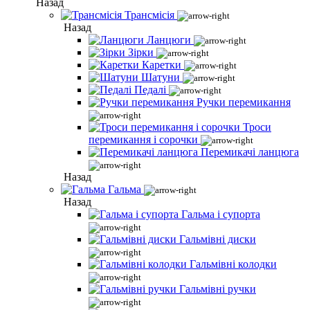
Назад
Трансмісія
Назад
Ланцюги
Зірки
Каретки
Шатуни
Педалі
Ручки перемикання
Троси
перемикання і сорочки
Перемикачі ланцюга
Назад
Гальма
Назад
Гальма і супорта
Гальмівні диски
Гальмівні колодки
Гальмівні ручки