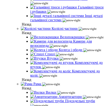
Гальмівні троси
і рубашки
Інші деталі
гальмівної системи
Назад
Колісні частини
Назад
Велопокришки
Камери для
велосипеда
Колеса і ободи
Спиці
Втулки
Комплектуючі до
втулок
Комплектуючі до
коліс
Назад
Рама
Назад
Вилки
Амортизатори
Підсидельні труби