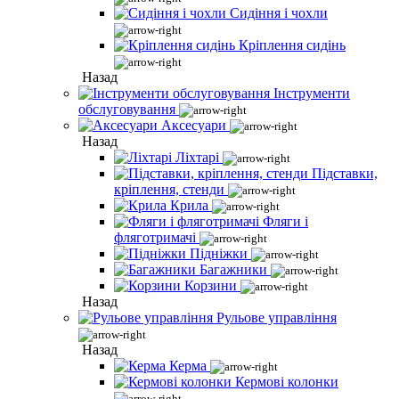
Сидіння і чохли
Кріплення сидінь
Назад
Інструменти
обслуговування
Аксесуари
Назад
Ліхтарі
Підставки,
кріплення, стенди
Крила
Фляги і
фляготримачі
Підніжки
Багажники
Корзини
Назад
Рульове управління
Назад
Керма
Кермові колонки