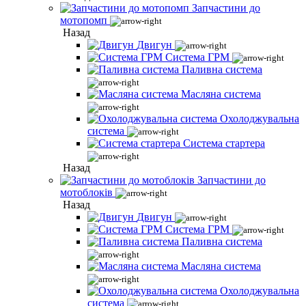
Запчастини до
мотопомп
Назад
Двигун
Система ГРМ
Паливна система
Масляна система
Охолоджувальна
система
Система стартера
Назад
Запчастини до
мотоблоків
Назад
Двигун
Система ГРМ
Паливна система
Масляна система
Охолоджувальна
система