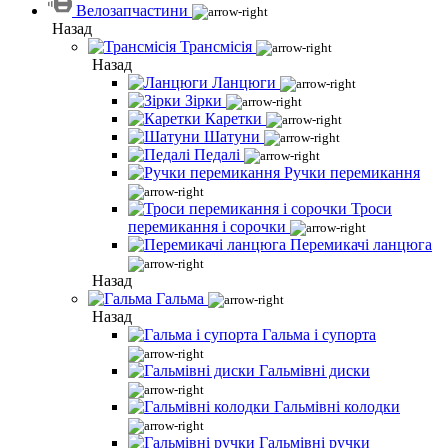
Велозапчастини
Назад
Трансмісія
Назад
Ланцюги
Зірки
Каретки
Шатуни
Педалі
Ручки перемикання
Троси
перемикання і сорочки
Перемикачі ланцюга
Назад
Гальма
Назад
Гальма і супорта
Гальмівні диски
Гальмівні колодки
Гальмівні ручки