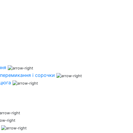
ння
перемикання і сорочки
нцюга