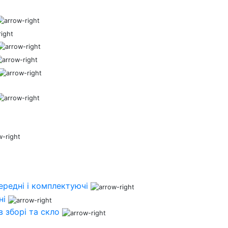
ередні і комплектуючі
ні
 зборі та скло