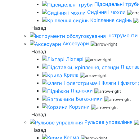
Підсидельні труб
Сидіння і чохли
Кріплення сидінь
Назад
Інструменти
Аксесуари
Назад
Ліхтарі
Підстав
Крила
Фляги і флягот
Підніжки
Багажники
Корзини
Назад
Рульове управління
Назад
Керма