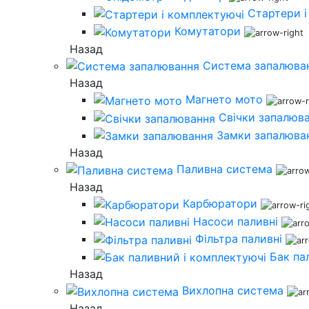
Стартери і
Комутатори
Назад
Система запалюва
Назад
Магнето мото
Свічки запалюв
Замки запалюва
Назад
Паливна система
Назад
Карбюратори
Насоси паливні
Фільтра паливні
Бак па
Назад
Вихлопна система
Назад