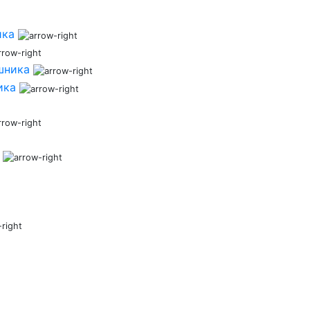
ика
шника
ика