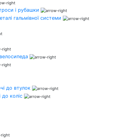
 троси і рубашки
деталі гальмівної системи
 велосипеда
чі до втулок
 до коліс