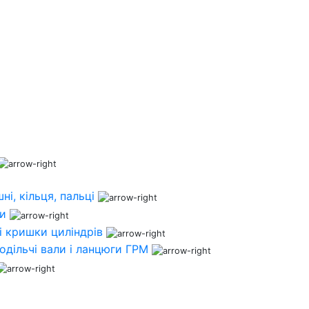
ні, кільця, пальці
ни
і кришки циліндрів
одільчі вали і ланцюги ГРМ