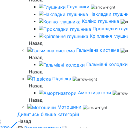
Глушники
Накладки глушн
Коліно глушника
Прокладки глу
Кріплення глушн
Назад
Гальмівна система
Назад
Гальмівні колодки
Назад
Підвіска
Назад
Амортизатори
Назад
Мотошини
Дивитись більше категорій
Назад
Велозапчастини