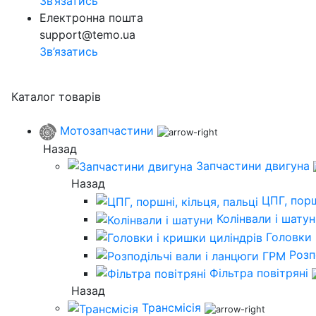
Зв’язатись
Електронна пошта
support@temo.ua
Зв’язатись
Каталог товарів
Мотозапчастини
Назад
Запчастини двигуна
Назад
ЦПГ, порш
Колінвали і шату
Головки 
Розп
Фільтра повітряні
Назад
Трансмісія