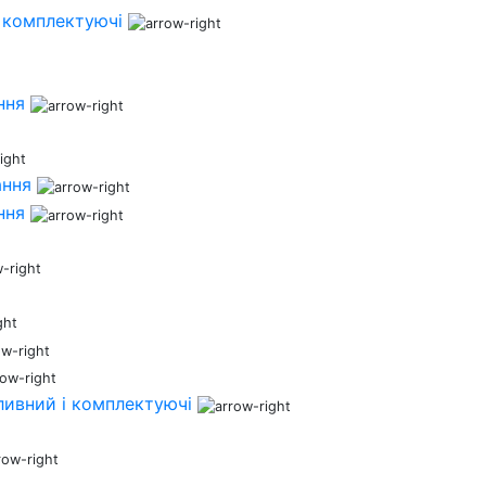
 комплектуючі
ння
ання
ння
ливний і комплектуючі