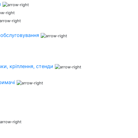
и
 обслуговування
ки, кріплення, стенди
римачі