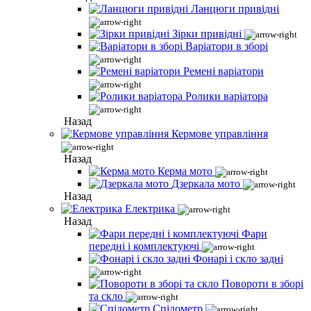
Ланцюги привідні
Зірки привідні
Варіатори в зборі
Ремені варіатори
Ролики варіатора
Назад
Кермове управління
Назад
Керма мото
Дзеркала мото
Назад
Електрика
Назад
Фари
передні і комплектуючі
Фонарі і скло задні
Повороти в зборі
та скло
Спідометр