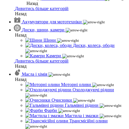
Назад
Дивитись більше категорій
Назад
Акумулятори для мототехніки
Диски, шини, камери
Назад
Шини
Диски, колеса, ободи
Камери
Дивитись більше категорій
Назад
Масла і хімія
Назад
Моторні оливи
Охолоджуючі рідини
Очисники
Гальмівні рідини
Фарби
Мастила і змазки
Трансмісійні оливи