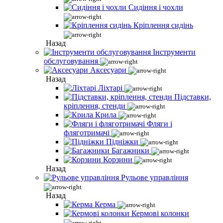
Сидіння і чохли
Кріплення сидінь
Назад
Інструменти
обслуговування
Аксесуари
Назад
Ліхтарі
Підставки,
кріплення, стенди
Крила
Фляги і
фляготримачі
Підніжки
Багажники
Корзини
Назад
Рульове управління
Назад
Керма
Кермові колонки