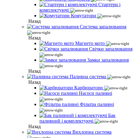
Стартери і
комплектуючі
Комутатори
Назад
Система запалювання
Назад
Магнето мото
Свічки запалювання
Замки запалювання
Назад
Паливна система
Назад
Карбюратори
Насоси паливні
Фільтра паливні
Бак
паливний і комплектуючі
Назад
Вихлопна система