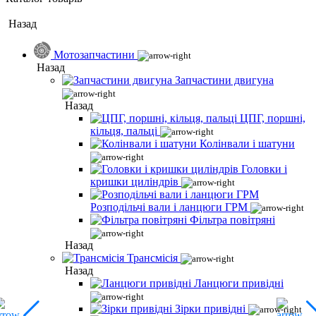
Назад
Мотозапчастини
Назад
Запчастини двигуна
Назад
ЦПГ, поршні,
кільця, пальці
Колінвали і шатуни
Головки і
кришки циліндрів
Розподільчі вали і ланцюги ГРМ
Фільтра повітряні
Назад
Трансмісія
Назад
Ланцюги привідні
Зірки привідні