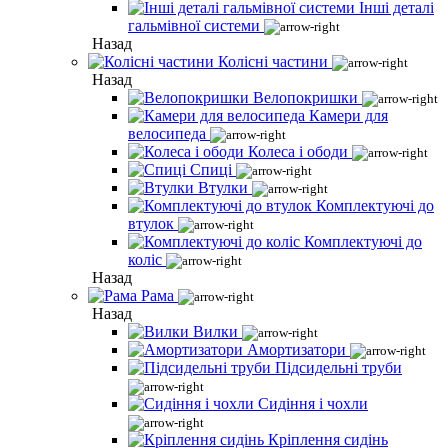
Інші деталі
гальмівної системи
Назад
Колісні частини
Назад
Велопокришки
Камери для
велосипеда
Колеса і ободи
Спиці
Втулки
Комплектуючі до
втулок
Комплектуючі до
коліс
Назад
Рама
Назад
Вилки
Амортизатори
Підсидельні труби
Сидіння і чохли
Кріплення сидінь