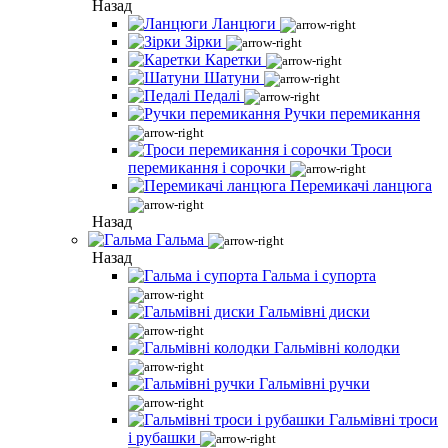
Назад
Ланцюги
Зірки
Каретки
Шатуни
Педалі
Ручки перемикання
Троси
перемикання і сорочки
Перемикачі ланцюга
Назад
Гальма
Назад
Гальма і супорта
Гальмівні диски
Гальмівні колодки
Гальмівні ручки
Гальмівні троси
і рубашки