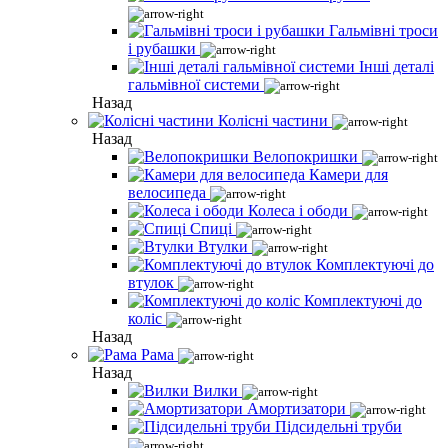
Гальмівні троси
і рубашки
Інші деталі
гальмівної системи
Назад
Колісні частини
Назад
Велопокришки
Камери для
велосипеда
Колеса і ободи
Спиці
Втулки
Комплектуючі до
втулок
Комплектуючі до
коліс
Назад
Рама
Назад
Вилки
Амортизатори
Підсидельні труби