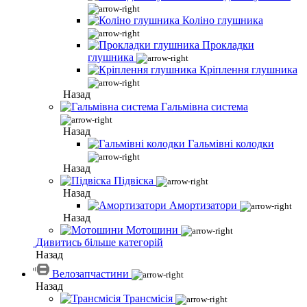
Коліно глушника
Прокладки
глушника
Кріплення глушника
Назад
Гальмівна система
Назад
Гальмівні колодки
Назад
Підвіска
Назад
Амортизатори
Назад
Мотошини
Дивитись більше категорій
Назад
Велозапчастини
Назад
Трансмісія