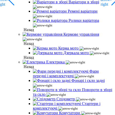
Варіатори в зборі
Ремені варіатори
Ролики варіатора
Назад
Кермове управління
Назад
Керма мото
Дзеркала мото
Назад
Електрика
Назад
Фари
передні і комплектуючі
Фонарі і скло задні
Повороти в зборі
та скло
Спідометр
Стартери і
комплектуючі
Комутатори