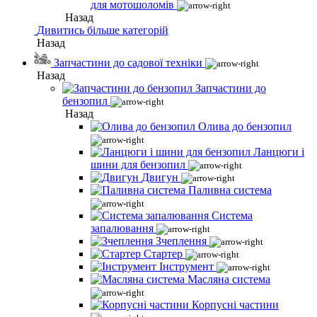
для мотошоломів
Назад
Дивитись більше категорій
Назад
Запчастини до садової техніки
Назад
Запчастини до
бензопил
Назад
Олива до бензопил
Ланцюги і
шини для бензопил
Двигун
Паливна система
Система
запалювання
Зчеплення
Стартер
Інструмент
Масляна система
Корпусні частини