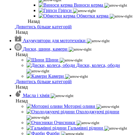
Виноси керма
Гріпси
Обмотки керма
Назад
Дивитись більше категорій
Назад
Акумулятори для мототехніки
Диски, шини, камери
Назад
Шини
Диски, колеса, ободи
Камери
Дивитись більше категорій
Назад
Масла і хімія
Назад
Моторні оливи
Охолоджуючі рідини
Очисники
Гальмівні рідини
Фарби