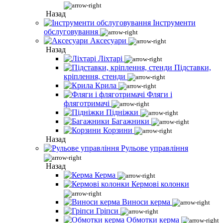
Назад
Інструменти
обслуговування
Аксесуари
Назад
Ліхтарі
Підставки,
кріплення, стенди
Крила
Фляги і
фляготримачі
Підніжки
Багажники
Корзини
Назад
Рульове управління
Назад
Керма
Кермові колонки
Виноси керма
Гріпси
Обмотки керма