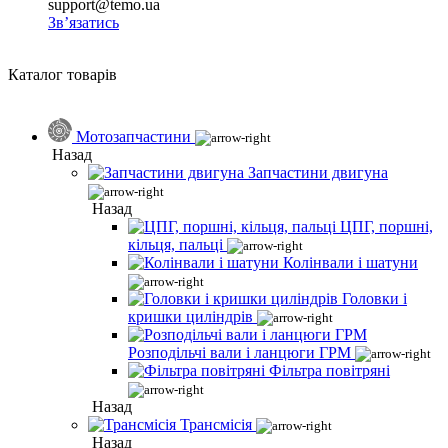
support@temo.ua
Зв’язатись
Каталог товарів
Мотозапчастини
Назад
Запчастини двигуна
Назад
ЦПГ, поршні,
кільця, пальці
Колінвали і шатуни
Головки і
кришки циліндрів
Розподільчі вали і ланцюги ГРМ
Фільтра повітряні
Назад
Трансмісія
Назад