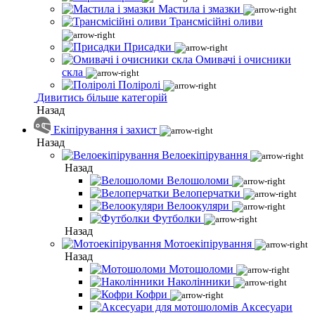
Мастила і змазки
Трансмісійні оливи
Присадки
Омивачі і очисники
скла
Поліролі
Дивитись більше категорій
Назад
Екіпірування і захист
Назад
Велоекіпірування
Назад
Велошоломи
Велоперчатки
Велоокуляри
Футболки
Назад
Мотоекіпірування
Назад
Мотошоломи
Наколінники
Кофри
Аксесуари