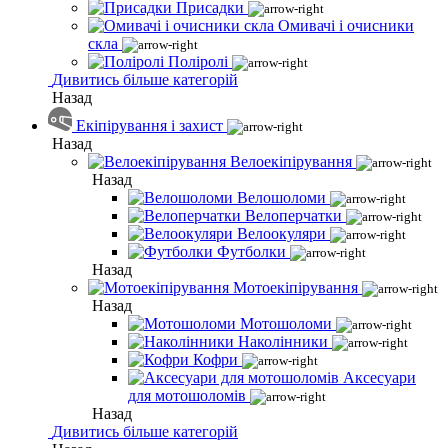
Присадки
Омивачі і очисники
скла
Поліролі
Дивитись більше категорій
Назад
Екіпірування і захист
Назад
Велоекіпірування
Назад
Велошоломи
Велоперчатки
Велоокуляри
Футболки
Назад
Мотоекіпірування
Назад
Мотошоломи
Наколінники
Кофри
Аксесуари
для мотошоломів
Назад
Дивитись більше категорій