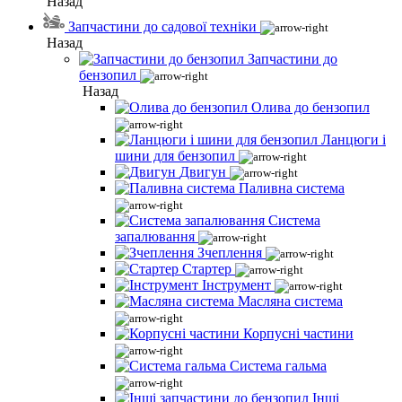
Назад
Запчастини до садової техніки
Назад
Запчастини до
бензопил
Назад
Олива до бензопил
Ланцюги і
шини для бензопил
Двигун
Паливна система
Система
запалювання
Зчеплення
Стартер
Інструмент
Масляна система
Корпусні частини
Система гальма
Інші