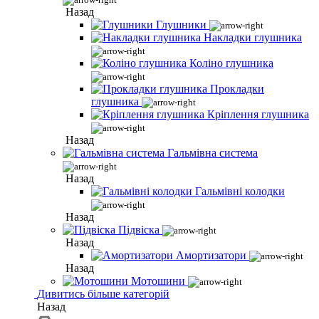
Назад
Глушники
Накладки глушника
Коліно глушника
Прокладки
глушника
Кріплення глушника
Назад
Гальмівна система
Назад
Гальмівні колодки
Назад
Підвіска
Назад
Амортизатори
Назад
Мотошини
Дивитись більше категорій
Назад