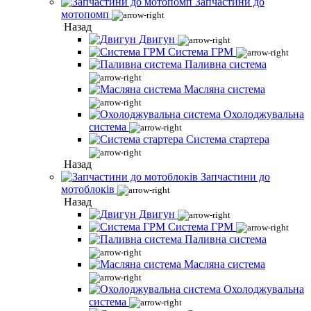
Запчастини до
мотопомп
Назад
Двигун
Система ГРМ
Паливна система
Масляна система
Охолоджувальна
система
Система стартера
Назад
Запчастини до
мотоблоків
Назад
Двигун
Система ГРМ
Паливна система
Масляна система
Охолоджувальна
система