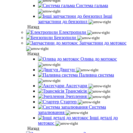
Система гальма
Інші
запчастини до бензопил
Назад
Електропили
Бензопили
Запчастини до мотокос
Назад
Олива до мотокос
Двигун
Паливна система
Аксесуари
Трансмісія
Зчеплення
Стартер
Система
запалювання
Інші деталі до
мотокос
Назад