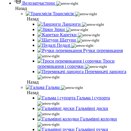
Велозапчастини
Назад
Трансмісія
Назад
Ланцюги
Зірки
Каретки
Шатуни
Педалі
Ручки перемикання
Троси
перемикання і сорочки
Перемикачі ланцюга
Назад
Гальма
Назад
Гальма і супорта
Гальмівні диски
Гальмівні колодки
Гальмівні ручки