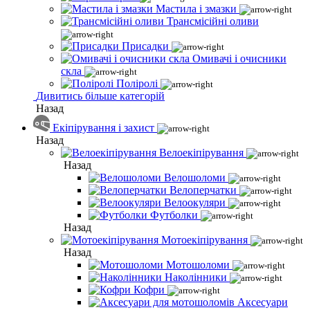
Мастила і змазки
Трансмісійні оливи
Присадки
Омивачі і очисники
скла
Поліролі
Дивитись більше категорій
Назад
Екіпірування і захист
Назад
Велоекіпірування
Назад
Велошоломи
Велоперчатки
Велоокуляри
Футболки
Назад
Мотоекіпірування
Назад
Мотошоломи
Наколінники
Кофри
Аксесуари