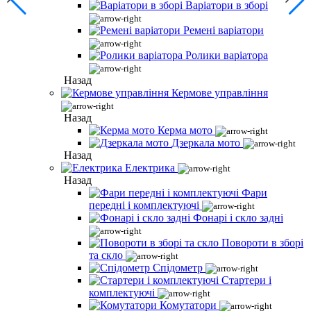
Варіатори в зборі
Ремені варіатори
Ролики варіатора
Назад
Кермове управління
Назад
Керма мото
Дзеркала мото
Назад
Електрика
Назад
Фари
передні і комплектуючі
Фонарі і скло задні
Повороти в зборі
та скло
Спідометр
Стартери і
комплектуючі
Комутатори