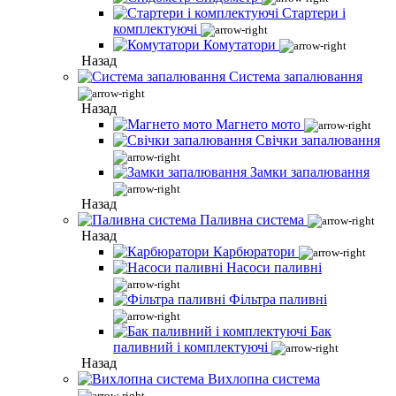
Стартери і
комплектуючі
Комутатори
Назад
Система запалювання
Назад
Магнето мото
Свічки запалювання
Замки запалювання
Назад
Паливна система
Назад
Карбюратори
Насоси паливні
Фільтра паливні
Бак
паливний і комплектуючі
Назад
Вихлопна система