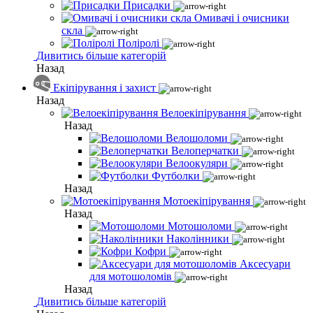
Присадки
Омивачі і очисники
скла
Поліролі
Дивитись більше категорій
Назад
Екіпірування і захист
Назад
Велоекіпірування
Назад
Велошоломи
Велоперчатки
Велоокуляри
Футболки
Назад
Мотоекіпірування
Назад
Мотошоломи
Наколінники
Кофри
Аксесуари
для мотошоломів
Назад
Дивитись більше категорій