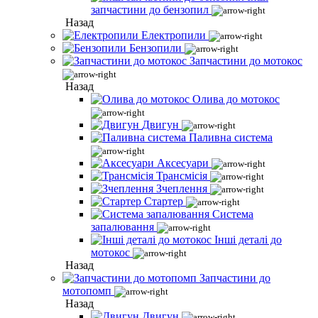
запчастини до бензопил
Назад
Електропили
Бензопили
Запчастини до мотокос
Назад
Олива до мотокос
Двигун
Паливна система
Аксесуари
Трансмісія
Зчеплення
Стартер
Система
запалювання
Інші деталі до
мотокос
Назад
Запчастини до
мотопомп
Назад
Двигун