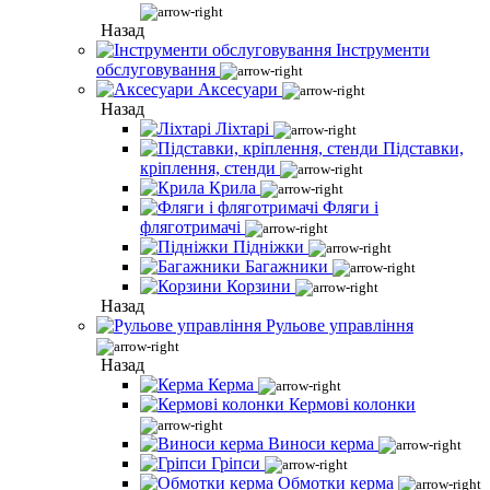
Назад
Інструменти
обслуговування
Аксесуари
Назад
Ліхтарі
Підставки,
кріплення, стенди
Крила
Фляги і
фляготримачі
Підніжки
Багажники
Корзини
Назад
Рульове управління
Назад
Керма
Кермові колонки
Виноси керма
Гріпси
Обмотки керма