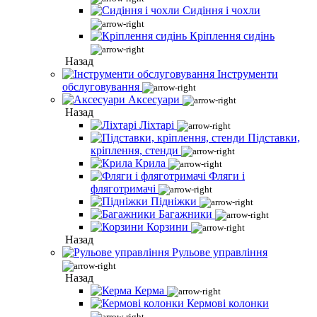
Сидіння і чохли
Кріплення сидінь
Назад
Інструменти
обслуговування
Аксесуари
Назад
Ліхтарі
Підставки,
кріплення, стенди
Крила
Фляги і
фляготримачі
Підніжки
Багажники
Корзини
Назад
Рульове управління
Назад
Керма
Кермові колонки