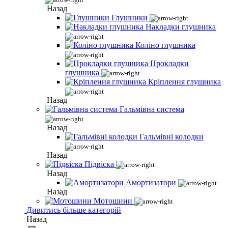
Назад
Глушники
Накладки глушника
Коліно глушника
Прокладки
глушника
Кріплення глушника
Назад
Гальмівна система
Назад
Гальмівні колодки
Назад
Підвіска
Назад
Амортизатори
Назад
Мотошини
Дивитись більше категорій
Назад