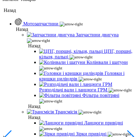
Назад
Мотозапчастини
Назад
Запчастини двигуна
Назад
ЦПГ, поршні,
кільця, пальці
Колінвали і шатуни
Головки і
кришки циліндрів
Розподільчі вали і ланцюги ГРМ
Фільтра повітряні
Назад
Трансмісія
Назад
Ланцюги привідні
Зірки привідні