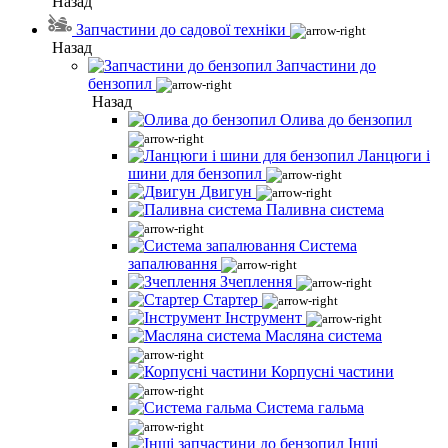
Назад
Запчастини до садової техніки
Назад
Запчастини до
бензопил
Назад
Олива до бензопил
Ланцюги і
шини для бензопил
Двигун
Паливна система
Система
запалювання
Зчеплення
Стартер
Інструмент
Масляна система
Корпусні частини
Система гальма
Інші