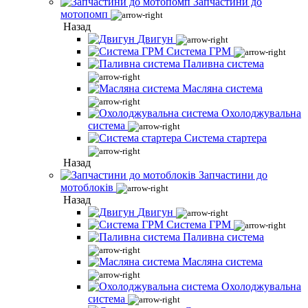
Запчастини до
мотопомп
Назад
Двигун
Система ГРМ
Паливна система
Масляна система
Охолоджувальна
система
Система стартера
Назад
Запчастини до
мотоблоків
Назад
Двигун
Система ГРМ
Паливна система
Масляна система
Охолоджувальна
система