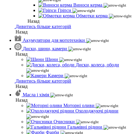
Виноси керма
Гріпси
Обмотки керма
Назад
Дивитись більше категорій
Назад
Акумулятори для мототехніки
Диски, шини, камери
Назад
Шини
Диски, колеса, ободи
Камери
Дивитись більше категорій
Назад
Масла і хімія
Назад
Моторні оливи
Охолоджуючі рідини
Очисники
Гальмівні рідини
Фарби