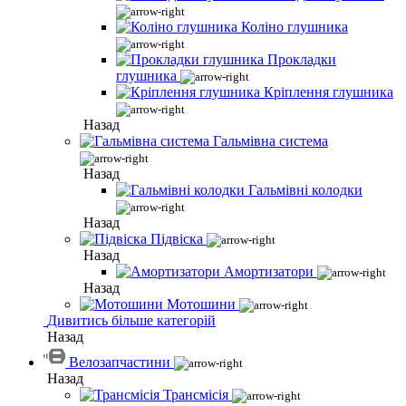
Коліно глушника
Прокладки
глушника
Кріплення глушника
Назад
Гальмівна система
Назад
Гальмівні колодки
Назад
Підвіска
Назад
Амортизатори
Назад
Мотошини
Дивитись більше категорій
Назад
Велозапчастини
Назад
Трансмісія