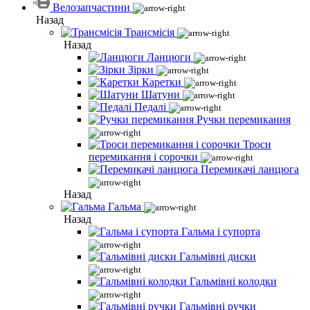
Велозапчастини
Назад
Трансмісія
Назад
Ланцюги
Зірки
Каретки
Шатуни
Педалі
Ручки перемикання
Троси
перемикання і сорочки
Перемикачі ланцюга
Назад
Гальма
Назад
Гальма і супорта
Гальмівні диски
Гальмівні колодки
Гальмівні ручки