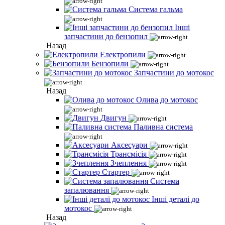
Система гальма
Інші
запчастини до бензопил
Назад
Електропили
Бензопили
Запчастини до мотокос
Назад
Олива до мотокос
Двигун
Паливна система
Аксесуари
Трансмісія
Зчеплення
Стартер
Система
запалювання
Інші деталі до
мотокос
Назад