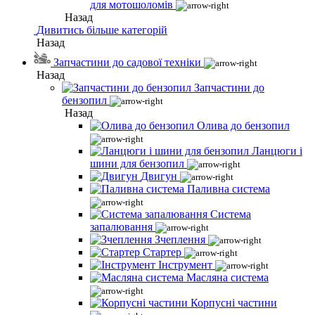
для мотошоломів
Назад
Дивитись більше категорій
Назад
Запчастини до садової техніки
Назад
Запчастини до
бензопил
Назад
Олива до бензопил
Ланцюги і
шини для бензопил
Двигун
Паливна система
Система
запалювання
Зчеплення
Стартер
Інструмент
Масляна система
Корпусні частини