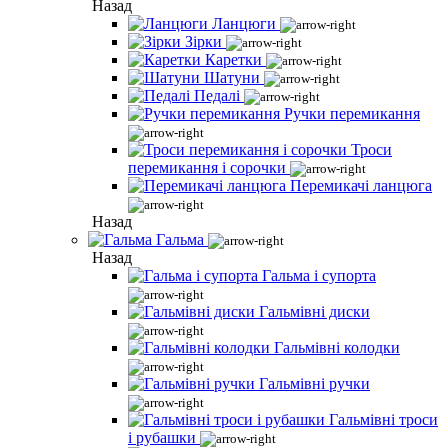
Назад
Ланцюги
Зірки
Каретки
Шатуни
Педалі
Ручки перемикання
Троси
перемикання і сорочки
Перемикачі ланцюга
Назад
Гальма
Назад
Гальма і супорта
Гальмівні диски
Гальмівні колодки
Гальмівні ручки
Гальмівні троси
і рубашки