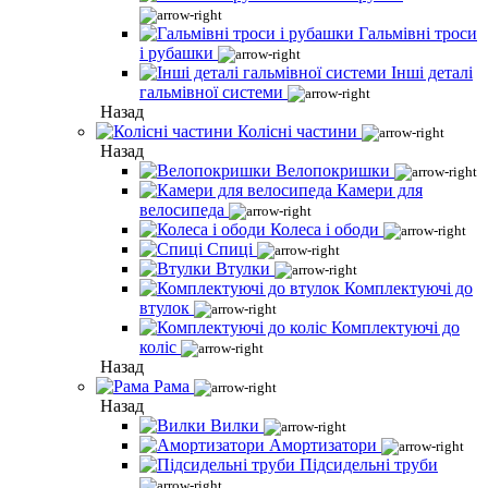
Гальмівні троси
і рубашки
Інші деталі
гальмівної системи
Назад
Колісні частини
Назад
Велопокришки
Камери для
велосипеда
Колеса і ободи
Спиці
Втулки
Комплектуючі до
втулок
Комплектуючі до
коліс
Назад
Рама
Назад
Вилки
Амортизатори
Підсидельні труби