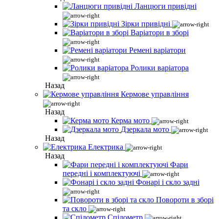
Ланцюги привідні
Зірки привідні
Варіатори в зборі
Ремені варіатори
Ролики варіатора
Назад
Кермове управління
Назад
Керма мото
Дзеркала мото
Назад
Електрика
Назад
Фари
передні і комплектуючі
Фонарі і скло задні
Повороти в зборі
та скло
Спідометр