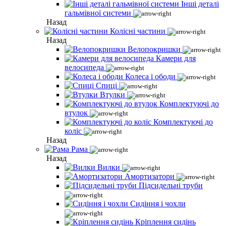
Інші деталі
гальмівної системи
Назад
Колісні частини
Назад
Велопокришки
Камери для
велосипеда
Колеса і ободи
Спиці
Втулки
Комплектуючі до
втулок
Комплектуючі до
коліс
Назад
Рама
Назад
Вилки
Амортизатори
Підсидельні труби
Сидіння і чохли
Кріплення сидінь