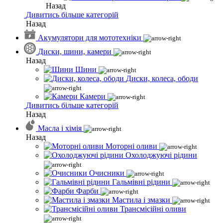
Назад
Дивитись більше категорій
Назад
Акумулятори для мототехніки
Диски, шини, камери
Назад
Шини
Диски, колеса, ободи
Камери
Дивитись більше категорій
Назад
Масла і хімія
Назад
Моторні оливи
Охолоджуючі рідини
Очисники
Гальмівні рідини
Фарби
Мастила і змазки
Трансмісійні оливи