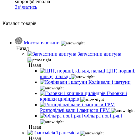
support@temo.ua
Зв’язатись
Каталог товарів
Мотозапчастини
Назад
Запчастини двигуна
Назад
ЦПГ, поршні,
кільця, пальці
Колінвали і шатуни
Головки і
кришки циліндрів
Розподільчі вали і ланцюги ГРМ
Фільтра повітряні
Назад
Трансмісія
Назад