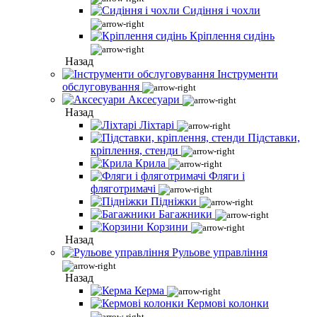
Сидіння і чохли
Кріплення сидінь
Назад
Інструменти
обслуговування
Аксесуари
Назад
Ліхтарі
Підставки,
кріплення, стенди
Крила
Фляги і
фляготримачі
Підніжки
Багажники
Корзини
Назад
Рульове управління
Назад
Керма
Кермові колонки