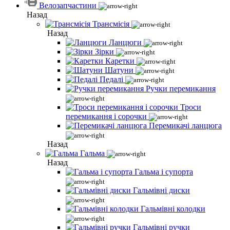
Велозапчастини
Назад
Трансмісія
Назад
Ланцюги
Зірки
Каретки
Шатуни
Педалі
Ручки перемикання
Троси
перемикання і сорочки
Перемикачі ланцюга
Назад
Гальма
Назад
Гальма і супорта
Гальмівні диски
Гальмівні колодки
Гальмівні ручки