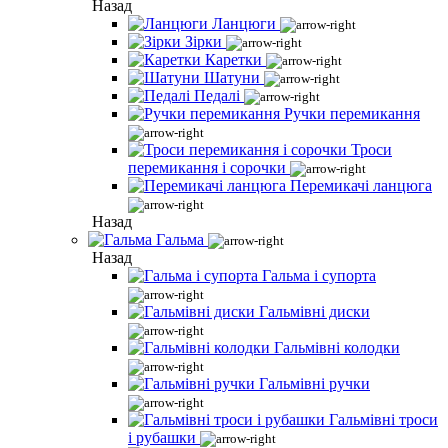
Назад
Ланцюги
Зірки
Каретки
Шатуни
Педалі
Ручки перемикання
Троси
перемикання і сорочки
Перемикачі ланцюга
Назад
Гальма
Назад
Гальма і супорта
Гальмівні диски
Гальмівні колодки
Гальмівні ручки
Гальмівні троси
і рубашки