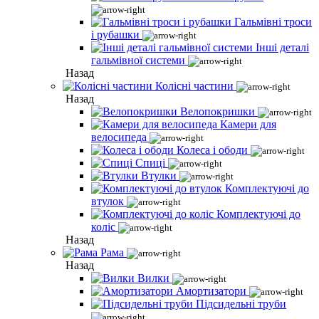
Гальмівні троси
і рубашки
Інші деталі
гальмівної системи
Назад
Колісні частини
Назад
Велопокришки
Камери для
велосипеда
Колеса і ободи
Спиці
Втулки
Комплектуючі до
втулок
Комплектуючі до
коліс
Назад
Рама
Назад
Вилки
Амортизатори
Підсидельні труби