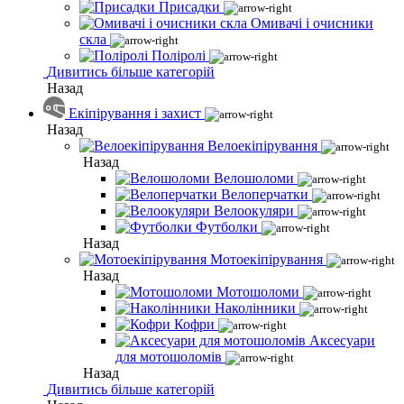
Присадки
Омивачі і очисники
скла
Поліролі
Дивитись більше категорій
Назад
Екіпірування і захист
Назад
Велоекіпірування
Назад
Велошоломи
Велоперчатки
Велоокуляри
Футболки
Назад
Мотоекіпірування
Назад
Мотошоломи
Наколінники
Кофри
Аксесуари
для мотошоломів
Назад
Дивитись більше категорій