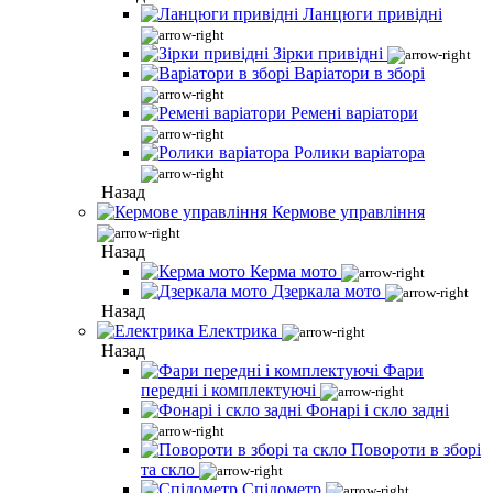
Ланцюги привідні
Зірки привідні
Варіатори в зборі
Ремені варіатори
Ролики варіатора
Назад
Кермове управління
Назад
Керма мото
Дзеркала мото
Назад
Електрика
Назад
Фари
передні і комплектуючі
Фонарі і скло задні
Повороти в зборі
та скло
Спідометр