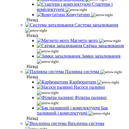
Стартери і
комплектуючі
Комутатори
Назад
Система запалювання
Назад
Магнето мото
Свічки запалювання
Замки запалювання
Назад
Паливна система
Назад
Карбюратори
Насоси паливні
Фільтра паливні
Бак
паливний і комплектуючі
Назад
Вихлопна система