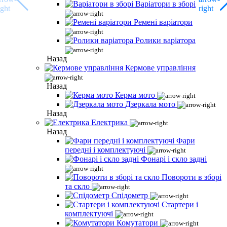
Варіатори в зборі
Ремені варіатори
Ролики варіатора
Назад
Кермове управління
Назад
Керма мото
Дзеркала мото
Назад
Електрика
Назад
Фари
передні і комплектуючі
Фонарі і скло задні
Повороти в зборі
та скло
Спідометр
Стартери і
комплектуючі
Комутатори