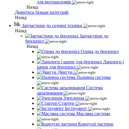
для мотошоломів
Назад
Дивитись більше категорій
Назад
Запчастини до садової техніки
Назад
Запчастини до
бензопил
Назад
Олива до бензопил
Ланцюги і
шини для бензопил
Двигун
Паливна система
Система
запалювання
Зчеплення
Стартер
Інструмент
Масляна система
Корпусні частини