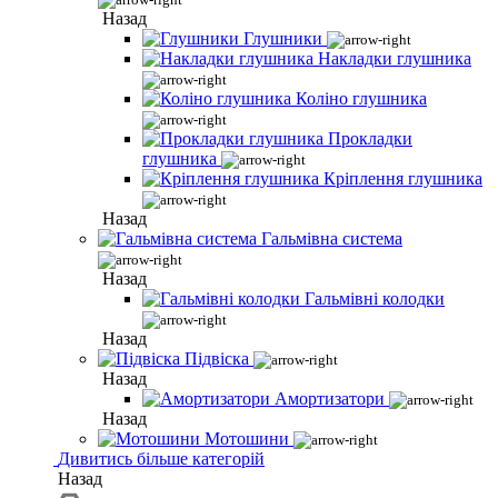
Назад
Глушники
Накладки глушника
Коліно глушника
Прокладки
глушника
Кріплення глушника
Назад
Гальмівна система
Назад
Гальмівні колодки
Назад
Підвіска
Назад
Амортизатори
Назад
Мотошини
Дивитись більше категорій
Назад