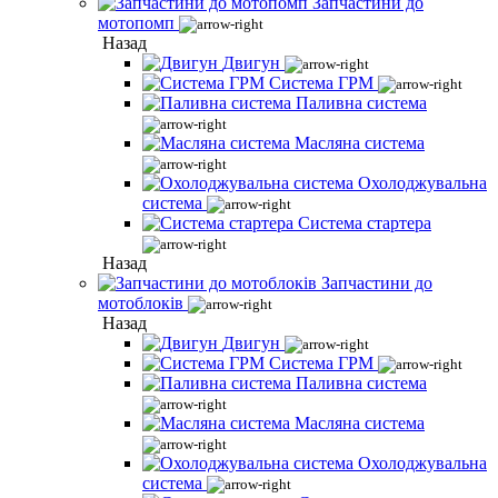
Запчастини до
мотопомп
Назад
Двигун
Система ГРМ
Паливна система
Масляна система
Охолоджувальна
система
Система стартера
Назад
Запчастини до
мотоблоків
Назад
Двигун
Система ГРМ
Паливна система
Масляна система
Охолоджувальна
система