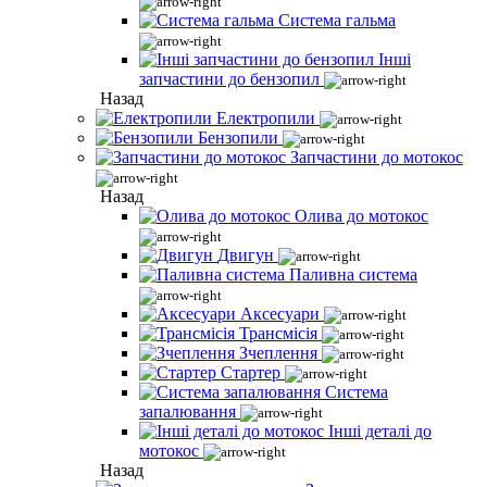
Система гальма
Інші
запчастини до бензопил
Назад
Електропили
Бензопили
Запчастини до мотокос
Назад
Олива до мотокос
Двигун
Паливна система
Аксесуари
Трансмісія
Зчеплення
Стартер
Система
запалювання
Інші деталі до
мотокос
Назад