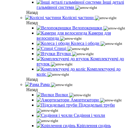
Інші деталі
гальмівної системи
Назад
Колісні частини
Назад
Велопокришки
Камери для
велосипеда
Колеса і ободи
Спиці
Втулки
Комплектуючі до
втулок
Комплектуючі до
коліс
Назад
Рама
Назад
Вилки
Амортизатори
Підсидельні труби
Сидіння і чохли
Кріплення сидінь