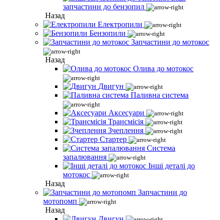
запчастини до бензопил
Назад
Електропили
Бензопили
Запчастини до мотокос
Назад
Олива до мотокос
Двигун
Паливна система
Аксесуари
Трансмісія
Зчеплення
Стартер
Система
запалювання
Інші деталі до
мотокос
Назад
Запчастини до
мотопомп
Назад
Двигун