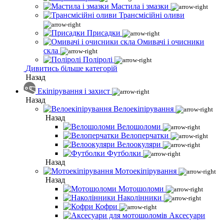
Мастила і змазки
Трансмісійні оливи
Присадки
Омивачі і очисники
скла
Поліролі
Дивитись більше категорій
Назад
Екіпірування і захист
Назад
Велоекіпірування
Назад
Велошоломи
Велоперчатки
Велоокуляри
Футболки
Назад
Мотоекіпірування
Назад
Мотошоломи
Наколінники
Кофри
Аксесуари