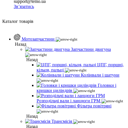
support@temo.ua
Зв’язатись
Каталог товарів
Мотозапчастини
Назад
Запчастини двигуна
Назад
ЦПГ, поршні,
кільця, пальці
Колінвали і шатуни
Головки і
кришки циліндрів
Розподільчі вали і ланцюги ГРМ
Фільтра повітряні
Назад
Трансмісія
Назад