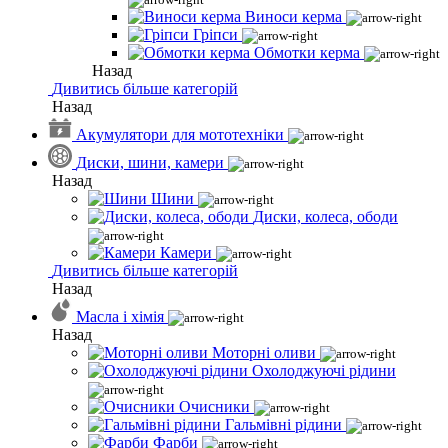
Виноси керма
Гріпси
Обмотки керма
Назад
Дивитись більше категорій
Назад
Акумулятори для мототехніки
Диски, шини, камери
Назад
Шини
Диски, колеса, ободи
Камери
Дивитись більше категорій
Назад
Масла і хімія
Назад
Моторні оливи
Охолоджуючі рідини
Очисники
Гальмівні рідини
Фарби