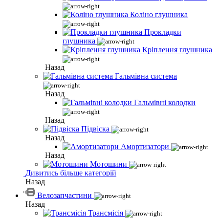
Коліно глушника
Прокладки
глушника
Кріплення глушника
Назад
Гальмівна система
Назад
Гальмівні колодки
Назад
Підвіска
Назад
Амортизатори
Назад
Мотошини
Дивитись більше категорій
Назад
Велозапчастини
Назад
Трансмісія