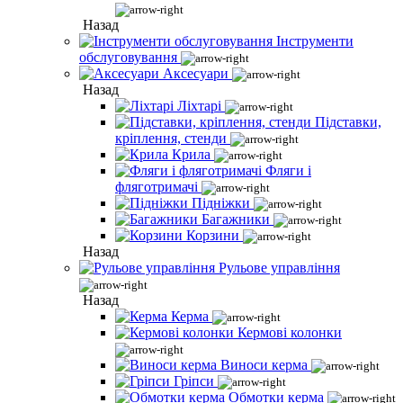
Назад
Інструменти
обслуговування
Аксесуари
Назад
Ліхтарі
Підставки,
кріплення, стенди
Крила
Фляги і
фляготримачі
Підніжки
Багажники
Корзини
Назад
Рульове управління
Назад
Керма
Кермові колонки
Виноси керма
Гріпси
Обмотки керма