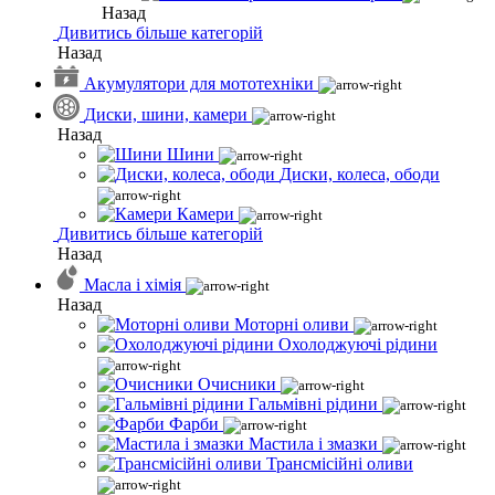
Назад
Дивитись більше категорій
Назад
Акумулятори для мототехніки
Диски, шини, камери
Назад
Шини
Диски, колеса, ободи
Камери
Дивитись більше категорій
Назад
Масла і хімія
Назад
Моторні оливи
Охолоджуючі рідини
Очисники
Гальмівні рідини
Фарби
Мастила і змазки
Трансмісійні оливи