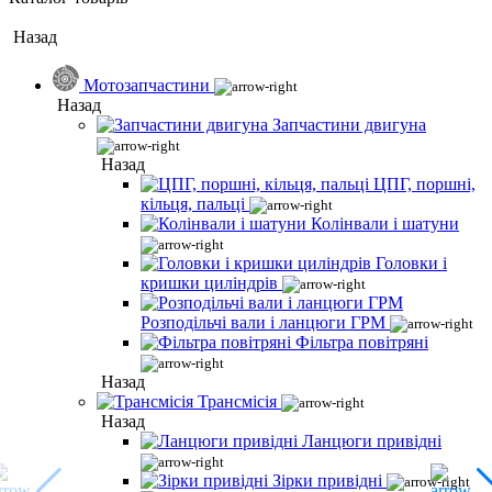
Назад
Мотозапчастини
Назад
Запчастини двигуна
Назад
ЦПГ, поршні,
кільця, пальці
Колінвали і шатуни
Головки і
кришки циліндрів
Розподільчі вали і ланцюги ГРМ
Фільтра повітряні
Назад
Трансмісія
Назад
Ланцюги привідні
Зірки привідні