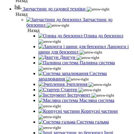
Назад
Запчастини до садової техніки
Назад
Запчастини до
бензопил
Назад
Олива до бензопил
Ланцюги і
шини для бензопил
Двигун
Паливна система
Система
запалювання
Зчеплення
Стартер
Інструмент
Масляна система
Корпусні частини
Система гальма
Інші