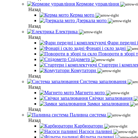
Кермове управління
Назад
Керма мото
Дзеркала мото
Назад
Електрика
Назад
Фари передні 
Фонарі і скло задні
Повороти в зборі т
Спідометр
Стартери і компле
Комутатори
Назад
Система запалювання
Назад
Магнето мото
Свічки запалювання
Замки запалювання
Назад
Паливна система
Назад
Карбюратори
Насоси паливні
Фільтра паливні