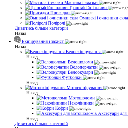
Мастила і змазки
Трансмісійні оливи
Присадки
Омивачі і очисники скла
Поліролі
Дивитись більше категорій
Назад
Екіпірування і захист
Назад
Велоекіпірування
Назад
Велошоломи
Велоперчатки
Велоокуляри
Футболки
Назад
Мотоекіпірування
Назад
Мотошоломи
Наколінники
Кофри
Аксесуари для
Назад
Дивитись більше категорій