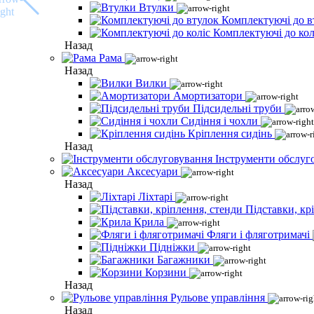
Втулки
Комплектуючі до в
Комплектуючі до кол
Назад
Рама
Назад
Вилки
Амортизатори
Підсидельні труби
Сидіння і чохли
Кріплення сидінь
Назад
Інструменти обслуг
Аксесуари
Назад
Ліхтарі
Підставки, кр
Крила
Фляги і фляготримачі
Підніжки
Багажники
Корзини
Назад
Рульове управління
Назад