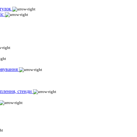
тулок
іс
овування
іплення, стенди