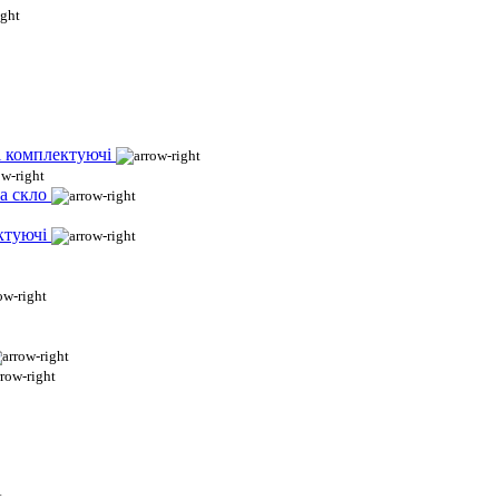
і комплектуючі
а скло
ктуючі