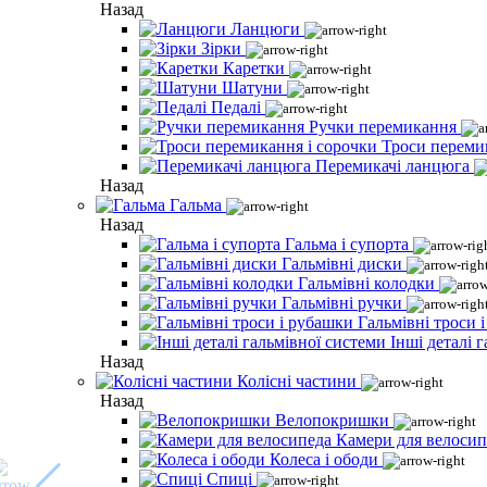
Назад
Ланцюги
Зірки
Каретки
Шатуни
Педалі
Ручки перемикання
Троси переми
Перемикачі ланцюга
Назад
Гальма
Назад
Гальма і супорта
Гальмівні диски
Гальмівні колодки
Гальмівні ручки
Гальмівні троси 
Інші деталі 
Назад
Колісні частини
Назад
Велопокришки
Камери для велосип
Колеса і ободи
Спиці