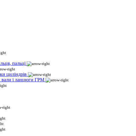
льця, пальці
ки циліндрів
і вали і ланцюги ГРМ