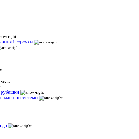
кання і сорочки
і рубашки
гальмівної системи
еда