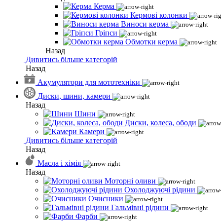
Керма
Кермові колонки
Виноси керма
Гріпси
Обмотки керма
Назад
Дивитись більше категорій
Назад
Акумулятори для мототехніки
Диски, шини, камери
Назад
Шини
Диски, колеса, ободи
Камери
Дивитись більше категорій
Назад
Масла і хімія
Назад
Моторні оливи
Охолоджуючі рідини
Очисники
Гальмівні рідини
Фарби