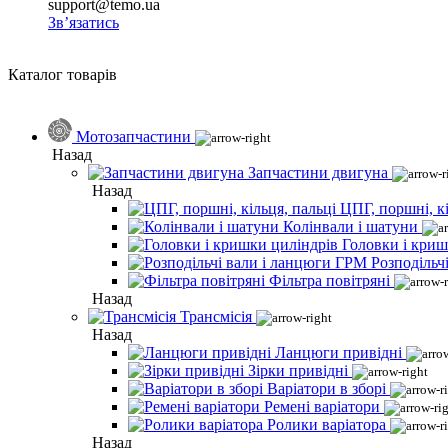
support@temo.ua
Зв’язатись
Каталог товарів
Мотозапчастини
Назад
Запчастини двигуна
Назад
ЦПГ, поршні, кі
Колінвали і шатуни
Головки і криш
Розподільч
Фільтра повітряні
Назад
Трансмісія
Назад
Ланцюги привідні
Зірки привідні
Варіатори в зборі
Ремені варіатори
Ролики варіатора
Назад