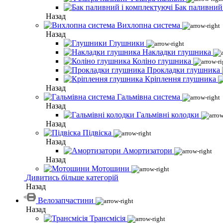
Бак паливний
Назад
Вихлопна система
Назад
Глушники
Накладки глушника
Коліно глушника
Прокладки глушника
Кріплення глушника
Назад
Гальмівна система
Назад
Гальмівні колодки
Назад
Підвіска
Назад
Амортизатори
Назад
Мотошини
Дивитись більше категорій
Назад
Велозапчастини
Назад
Трансмісія