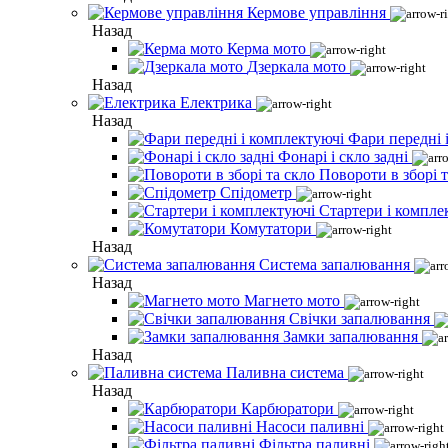
Кермове управління
Назад
Керма мото
Дзеркала мото
Назад
Електрика
Назад
Фари передні 
Фонарі і скло задні
Повороти в зборі т
Спідометр
Стартери і компле
Комутатори
Назад
Система запалювання
Назад
Магнето мото
Свічки запалювання
Замки запалювання
Назад
Паливна система
Назад
Карбюратори
Насоси паливні
Фільтра паливні