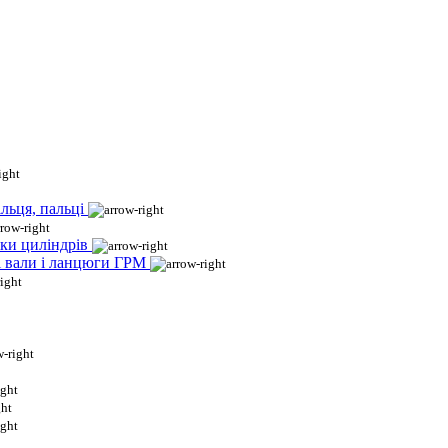
льця, пальці
ки циліндрів
і вали і ланцюги ГРМ