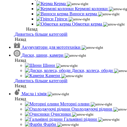
Керма
Кермові колонки
Виноси керма
Гріпси
Обмотки керма
Назад
Дивитись більше категорій
Назад
Акумулятори для мототехніки
Диски, шини, камери
Назад
Шини
Диски, колеса, ободи
Камери
Дивитись більше категорій
Назад
Масла і хімія
Назад
Моторні оливи
Охолоджуючі рідини
Очисники
Гальмівні рідини
Фарби