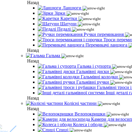
Назад
Ланцюги
Зірки
Каретки
Шатуни
Педалі
Ручки перемикання
Троси переми
Перемикачі ланцюга
Назад
Гальма
Назад
Гальма і супорта
Гальмівні диски
Гальмівні колодки
Гальмівні ручки
Гальмівні троси 
Інші деталі 
Назад
Колісні частини
Назад
Велопокришки
Камери для велосип
Колеса і ободи
Спиці