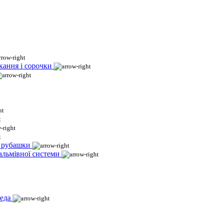
кання і сорочки
і рубашки
гальмівної системи
еда