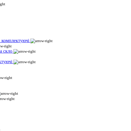
і комплектуючі
а скло
ктуючі