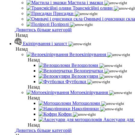
Мастила і змазки
Трансмісійні оливи
Присадки
Омивачі і очисники скла
Поліролі
Дивитись більше категорій
Назад
Екіпірування і захист
Назад
Велоекіпірування
Назад
Велошоломи
Велоперчатки
Велоокуляри
Футболки
Назад
Мотоекіпірування
Назад
Мотошоломи
Наколінники
Кофри
Аксесуари для
Назад
Дивитись більше категорій