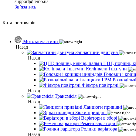
support@temo.ua
Зв’язатись
Каталог товарів
Мотозапчастини
Назад
Запчастини двигуна
Назад
ЦПГ, поршні, кі
Колінвали і шатуни
Головки і криш
Розподільч
Фільтра повітряні
Назад
Трансмісія
Назад
Ланцюги привідні
Зірки привідні
Варіатори в зборі
Ремені варіатори
Ролики варіатора
Назад