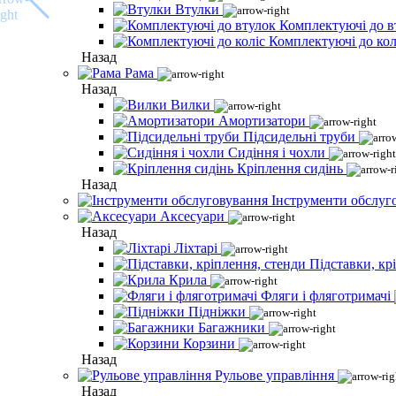
Втулки
Комплектуючі до в
Комплектуючі до кол
Назад
Рама
Назад
Вилки
Амортизатори
Підсидельні труби
Сидіння і чохли
Кріплення сидінь
Назад
Інструменти обслуг
Аксесуари
Назад
Ліхтарі
Підставки, кр
Крила
Фляги і фляготримачі
Підніжки
Багажники
Корзини
Назад
Рульове управління
Назад