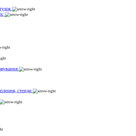
тулок
іс
овування
іплення, стенди