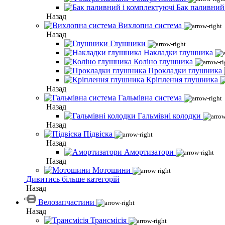
Бак паливний
Назад
Вихлопна система
Назад
Глушники
Накладки глушника
Коліно глушника
Прокладки глушника
Кріплення глушника
Назад
Гальмівна система
Назад
Гальмівні колодки
Назад
Підвіска
Назад
Амортизатори
Назад
Мотошини
Дивитись більше категорій
Назад
Велозапчастини
Назад
Трансмісія