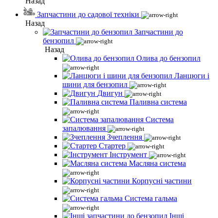
Назад
Запчастини до садової техніки
Назад
Запчастини до
бензопил
Назад
Олива до бензопил
Ланцюги і
шини для бензопил
Двигун
Паливна система
Система
запалювання
Зчеплення
Стартер
Інструмент
Масляна система
Корпусні частини
Система гальма
Інші