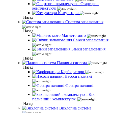
Стартери і
комплектуючі
Комутатори
Назад
Система запалювання
Назад
Магнето мото
Свічки запалювання
Замки запалювання
Назад
Паливна система
Назад
Карбюратори
Насоси паливні
Фільтра паливні
Бак
паливний і комплектуючі
Назад
Вихлопна система