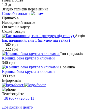
Нова Пошта
1-3 дні
Згідно тарифів перевізника
Способи оплати
Приват24
Накладений платіж
Оплата на карту
Схожі товари
Акція
Бак паливний, тип 1 (штуцер під гайку)
1 362
грн
1 222
грн
Топ продажів
Кришка бака кругла з ключами
340
грн
Новинка
Кришка бака кругла з ключами
393
грн
Інформація
Телефонуйте
+38 (067) 726 33 11
Довідковий центр