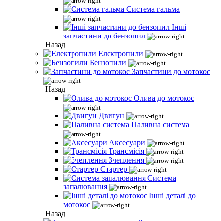
Система гальма
Інші
запчастини до бензопил
Назад
Електропили
Бензопили
Запчастини до мотокос
Назад
Олива до мотокос
Двигун
Паливна система
Аксесуари
Трансмісія
Зчеплення
Стартер
Система
запалювання
Інші деталі до
мотокос
Назад