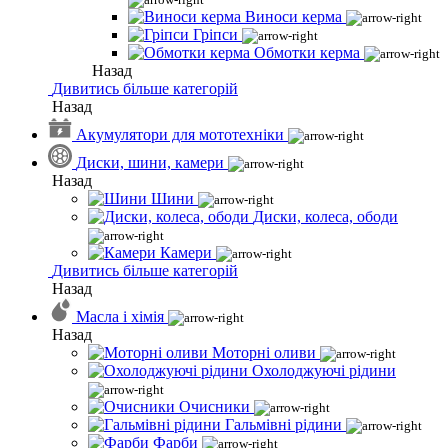
Виноси керма
Гріпси
Обмотки керма
Назад
Дивитись більше категорій
Назад
Акумулятори для мототехніки
Диски, шини, камери
Назад
Шини
Диски, колеса, ободи
Камери
Дивитись більше категорій
Назад
Масла і хімія
Назад
Моторні оливи
Охолоджуючі рідини
Очисники
Гальмівні рідини
Фарби