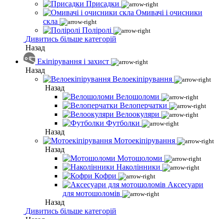
Присадки
Омивачі і очисники
скла
Поліролі
Дивитись більше категорій
Назад
Екіпірування і захист
Назад
Велоекіпірування
Назад
Велошоломи
Велоперчатки
Велоокуляри
Футболки
Назад
Мотоекіпірування
Назад
Мотошоломи
Наколінники
Кофри
Аксесуари
для мотошоломів
Назад
Дивитись більше категорій