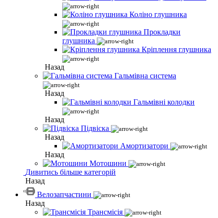
Коліно глушника
Прокладки
глушника
Кріплення глушника
Назад
Гальмівна система
Назад
Гальмівні колодки
Назад
Підвіска
Назад
Амортизатори
Назад
Мотошини
Дивитись більше категорій
Назад
Велозапчастини
Назад
Трансмісія