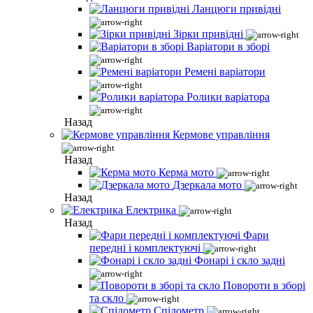
Ланцюги привідні
Зірки привідні
Варіатори в зборі
Ремені варіатори
Ролики варіатора
Назад
Кермове управління
Назад
Керма мото
Дзеркала мото
Назад
Електрика
Назад
Фари
передні і комплектуючі
Фонарі і скло задні
Повороти в зборі
та скло
Спідометр