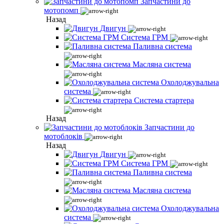
Запчастини до
мотопомп
Назад
Двигун
Система ГРМ
Паливна система
Масляна система
Охолоджувальна
система
Система стартера
Назад
Запчастини до
мотоблоків
Назад
Двигун
Система ГРМ
Паливна система
Масляна система
Охолоджувальна
система