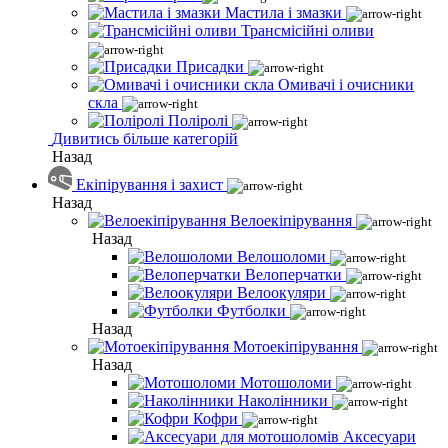
Мастила і змазки
Трансмісійні оливи
Присадки
Омивачі і очисники
скла
Поліролі
Дивитись більше категорій
Назад
Екіпірування і захист
Назад
Велоекіпірування
Назад
Велошоломи
Велоперчатки
Велоокуляри
Футболки
Назад
Мотоекіпірування
Назад
Мотошоломи
Наколінники
Кофри
Аксесуари