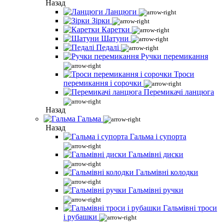
Назад
Ланцюги
Зірки
Каретки
Шатуни
Педалі
Ручки перемикання
Троси
перемикання і сорочки
Перемикачі ланцюга
Назад
Гальма
Назад
Гальма і супорта
Гальмівні диски
Гальмівні колодки
Гальмівні ручки
Гальмівні троси
і рубашки