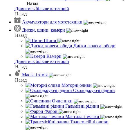
Назад
Дивитись більше категорій
Назад
Акумулятори для мототехніки
Диски, шини, камери
Назад
Шини
Диски, колеса, ободи
Камери
Дивитись більше категорій
Назад
Масла і хімія
Назад
Моторні оливи
Охолоджуючі рідини
Очисники
Гальмівні рідини
Фарби
Мастила і змазки
Трансмісійні оливи