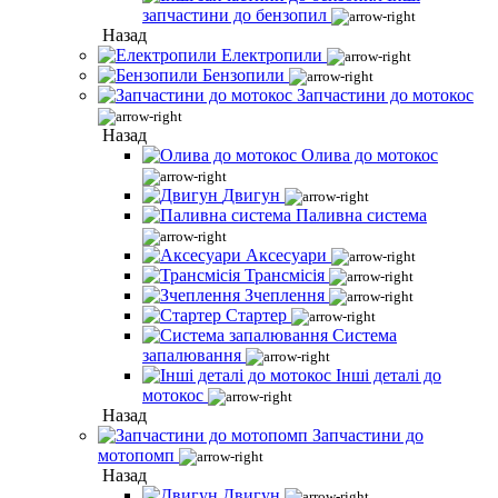
запчастини до бензопил
Назад
Електропили
Бензопили
Запчастини до мотокос
Назад
Олива до мотокос
Двигун
Паливна система
Аксесуари
Трансмісія
Зчеплення
Стартер
Система
запалювання
Інші деталі до
мотокос
Назад
Запчастини до
мотопомп
Назад
Двигун