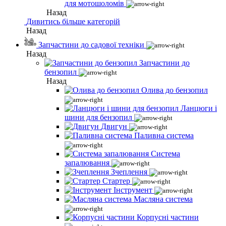
для мотошоломів
Назад
Дивитись більше категорій
Назад
Запчастини до садової техніки
Назад
Запчастини до
бензопил
Назад
Олива до бензопил
Ланцюги і
шини для бензопил
Двигун
Паливна система
Система
запалювання
Зчеплення
Стартер
Інструмент
Масляна система
Корпусні частини