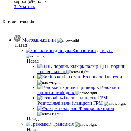
support@temo.ua
Зв’язатись
Каталог товарів
Мотозапчастини
Назад
Запчастини двигуна
Назад
ЦПГ, поршні,
кільця, пальці
Колінвали і шатуни
Головки і
кришки циліндрів
Розподільчі вали і ланцюги ГРМ
Фільтра повітряні
Назад
Трансмісія
Назад