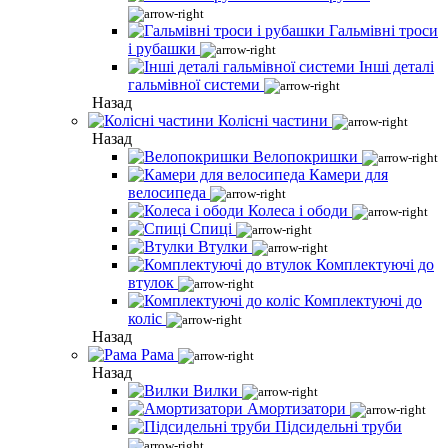
Гальмівні троси
і рубашки
Інші деталі
гальмівної системи
Назад
Колісні частини
Назад
Велопокришки
Камери для
велосипеда
Колеса і ободи
Спиці
Втулки
Комплектуючі до
втулок
Комплектуючі до
коліс
Назад
Рама
Назад
Вилки
Амортизатори
Підсидельні труби