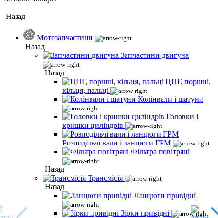
Назад
Мотозапчастини
Назад
Запчастини двигуна
Назад
ЦПГ, поршні,
кільця, пальці
Колінвали і шатуни
Головки і
кришки циліндрів
Розподільчі вали і ланцюги ГРМ
Фільтра повітряні
Назад
Трансмісія
Назад
Ланцюги привідні
Зірки привідні