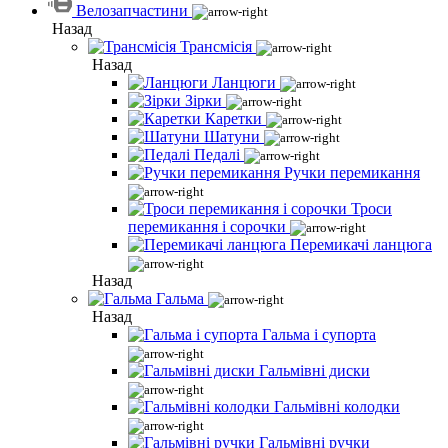
Велозапчастини
Назад
Трансмісія
Назад
Ланцюги
Зірки
Каретки
Шатуни
Педалі
Ручки перемикання
Троси
перемикання і сорочки
Перемикачі ланцюга
Назад
Гальма
Назад
Гальма і супорта
Гальмівні диски
Гальмівні колодки
Гальмівні ручки