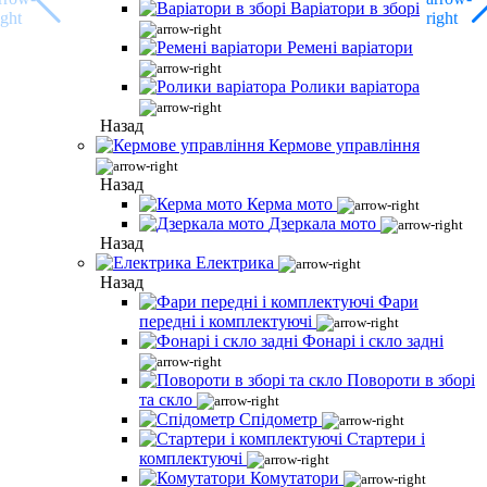
Варіатори в зборі
Ремені варіатори
Ролики варіатора
Назад
Кермове управління
Назад
Керма мото
Дзеркала мото
Назад
Електрика
Назад
Фари
передні і комплектуючі
Фонарі і скло задні
Повороти в зборі
та скло
Спідометр
Стартери і
комплектуючі
Комутатори