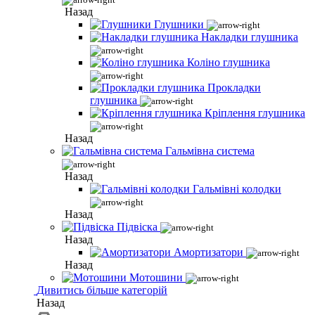
Назад
Глушники
Накладки глушника
Коліно глушника
Прокладки
глушника
Кріплення глушника
Назад
Гальмівна система
Назад
Гальмівні колодки
Назад
Підвіска
Назад
Амортизатори
Назад
Мотошини
Дивитись більше категорій
Назад