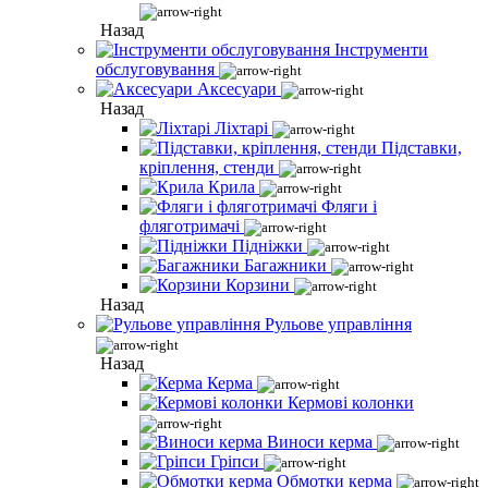
Назад
Інструменти
обслуговування
Аксесуари
Назад
Ліхтарі
Підставки,
кріплення, стенди
Крила
Фляги і
фляготримачі
Підніжки
Багажники
Корзини
Назад
Рульове управління
Назад
Керма
Кермові колонки
Виноси керма
Гріпси
Обмотки керма