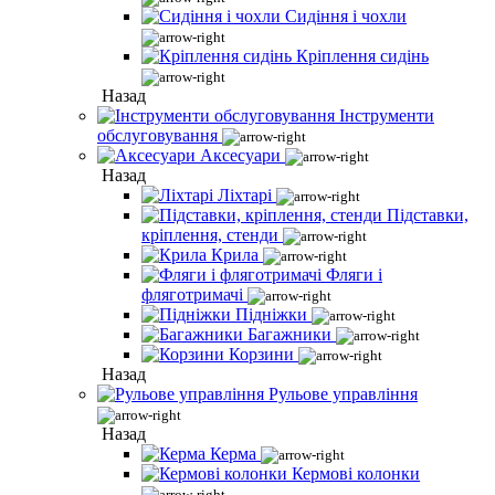
Сидіння і чохли
Кріплення сидінь
Назад
Інструменти
обслуговування
Аксесуари
Назад
Ліхтарі
Підставки,
кріплення, стенди
Крила
Фляги і
фляготримачі
Підніжки
Багажники
Корзини
Назад
Рульове управління
Назад
Керма
Кермові колонки