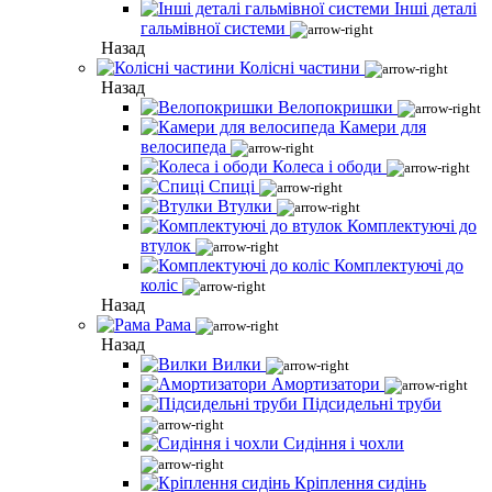
Інші деталі
гальмівної системи
Назад
Колісні частини
Назад
Велопокришки
Камери для
велосипеда
Колеса і ободи
Спиці
Втулки
Комплектуючі до
втулок
Комплектуючі до
коліс
Назад
Рама
Назад
Вилки
Амортизатори
Підсидельні труби
Сидіння і чохли
Кріплення сидінь