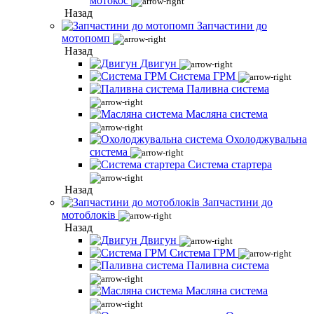
мотокос
Назад
Запчастини до
мотопомп
Назад
Двигун
Система ГРМ
Паливна система
Масляна система
Охолоджувальна
система
Система стартера
Назад
Запчастини до
мотоблоків
Назад
Двигун
Система ГРМ
Паливна система
Масляна система