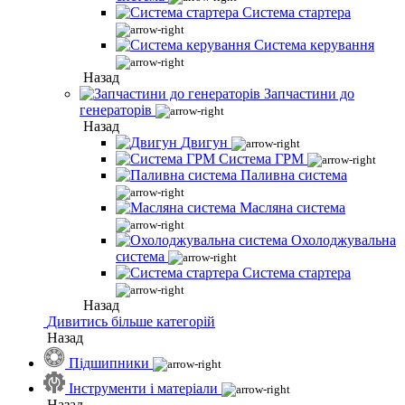
Система стартера
Система керування
Назад
Запчастини до
генераторів
Назад
Двигун
Система ГРМ
Паливна система
Масляна система
Охолоджувальна
система
Система стартера
Назад
Дивитись більше категорій
Назад
Підшипники
Інструменти і матеріали
Назад