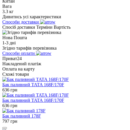
Китай
Вага
3.3 кг
Дивитись усі характеристики
Способи доставки
Спосіб доставки
Терміни
Вартість
Нова Пошта
1-3 дні
Згідно тарифів перевізника
Способи оплати
Приват24
Накладений платіж
Оплата на карту
Схожі товари
Бак паливний TATA 168F/170F
636
грн
Бак паливний TATA 168F/170F
636
грн
Бак паливний 178F
797
грн