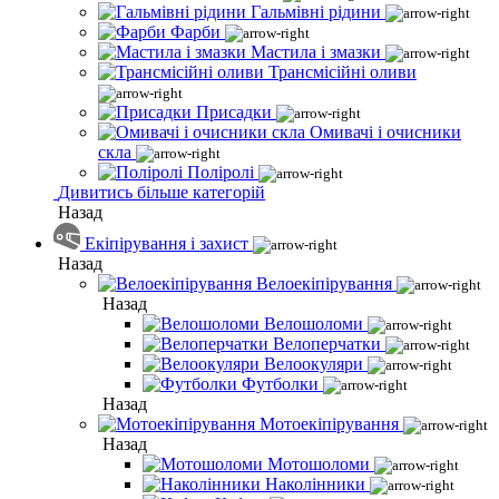
Гальмівні рідини
Фарби
Мастила і змазки
Трансмісійні оливи
Присадки
Омивачі і очисники
скла
Поліролі
Дивитись більше категорій
Назад
Екіпірування і захист
Назад
Велоекіпірування
Назад
Велошоломи
Велоперчатки
Велоокуляри
Футболки
Назад
Мотоекіпірування
Назад
Мотошоломи
Наколінники