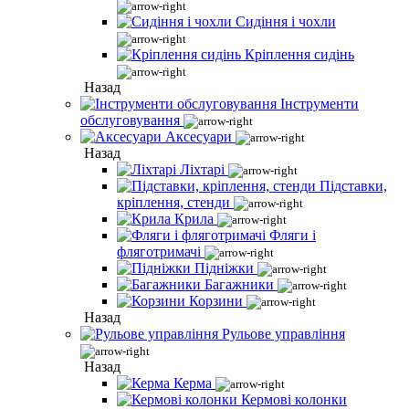
Сидіння і чохли
Кріплення сидінь
Назад
Інструменти
обслуговування
Аксесуари
Назад
Ліхтарі
Підставки,
кріплення, стенди
Крила
Фляги і
фляготримачі
Підніжки
Багажники
Корзини
Назад
Рульове управління
Назад
Керма
Кермові колонки