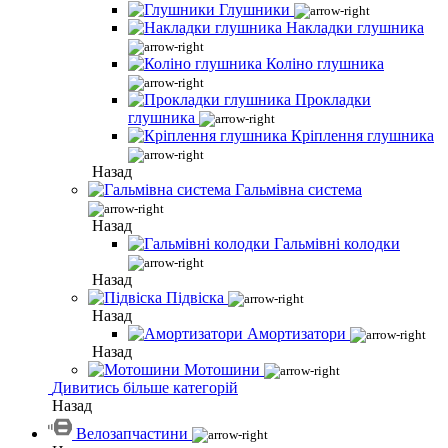
Глушники
Накладки глушника
Коліно глушника
Прокладки
глушника
Кріплення глушника
Назад
Гальмівна система
Назад
Гальмівні колодки
Назад
Підвіска
Назад
Амортизатори
Назад
Мотошини
Дивитись більше категорій
Назад
Велозапчастини