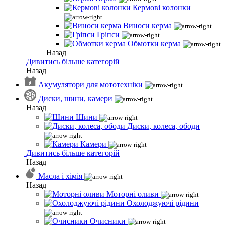
Кермові колонки
Виноси керма
Гріпси
Обмотки керма
Назад
Дивитись більше категорій
Назад
Акумулятори для мототехніки
Диски, шини, камери
Назад
Шини
Диски, колеса, ободи
Камери
Дивитись більше категорій
Назад
Масла і хімія
Назад
Моторні оливи
Охолоджуючі рідини
Очисники