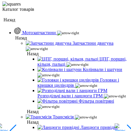
Каталог товарів
Назад
Мотозапчастини
Назад
Запчастини двигуна
Назад
ЦПГ, поршні,
кільця, пальці
Колінвали і шатуни
Головки і
кришки циліндрів
Розподільчі вали і ланцюги ГРМ
Фільтра повітряні
Назад
Трансмісія
Назад
Ланцюги привідні