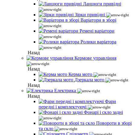
Ланцюги привідні
Зірки привідні
Варіатори в зборі
Ремені варіатори
Ролики варіатора
Назад
Кермове управління
Назад
Керма мото
Дзеркала мото
Назад
Електрика
Назад
Фари
передні і комплектуючі
Фонарі і скло задні
Повороти в зборі
та скло
Спідометр