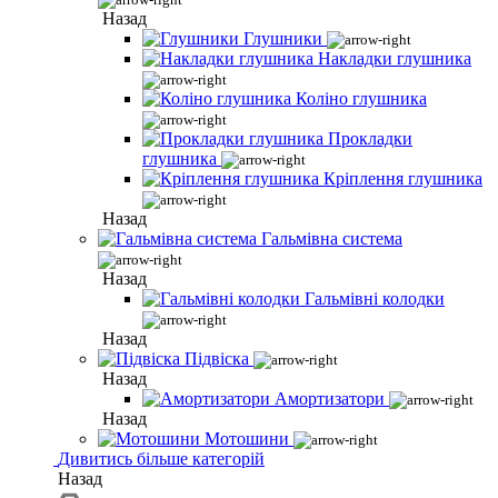
Назад
Глушники
Накладки глушника
Коліно глушника
Прокладки
глушника
Кріплення глушника
Назад
Гальмівна система
Назад
Гальмівні колодки
Назад
Підвіска
Назад
Амортизатори
Назад
Мотошини
Дивитись більше категорій
Назад