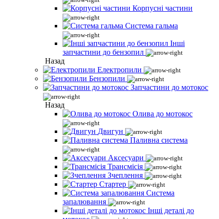
Корпусні частини
Система гальма
Інші
запчастини до бензопил
Назад
Електропили
Бензопили
Запчастини до мотокос
Назад
Олива до мотокос
Двигун
Паливна система
Аксесуари
Трансмісія
Зчеплення
Стартер
Система
запалювання
Інші деталі до