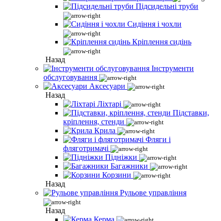
Підсидельні труби
Сидіння і чохли
Кріплення сидінь
Назад
Інструменти
обслуговування
Аксесуари
Назад
Ліхтарі
Підставки,
кріплення, стенди
Крила
Фляги і
фляготримачі
Підніжки
Багажники
Корзини
Назад
Рульове управління
Назад
Керма