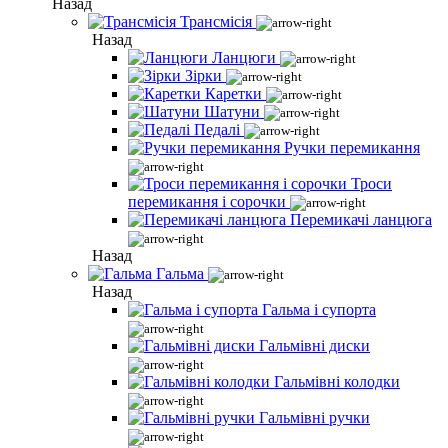
Назад
Трансмісія
Назад
Ланцюги
Зірки
Каретки
Шатуни
Педалі
Ручки перемикання
Троси
перемикання і сорочки
Перемикачі ланцюга
Назад
Гальма
Назад
Гальма і супорта
Гальмівні диски
Гальмівні колодки
Гальмівні ручки