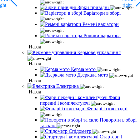
Зірки привідні
Варіатори в зборі
Ремені варіатори
Ролики варіатора
Назад
Кермове управління
Назад
Керма мото
Дзеркала мото
Назад
Електрика
Назад
Фари
передні і комплектуючі
Фонарі і скло задні
Повороти в зборі
та скло
Спідометр
Стартери і