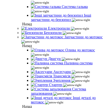
Система гальма
Інші
запчастини до бензопил
Назад
Електропили
Бензопили
Запчастини до мотокос
Назад
Олива до мотокос
Двигун
Паливна система
Аксесуари
Трансмісія
Зчеплення
Стартер
Система
запалювання
Інші деталі до
мотокос
Назад