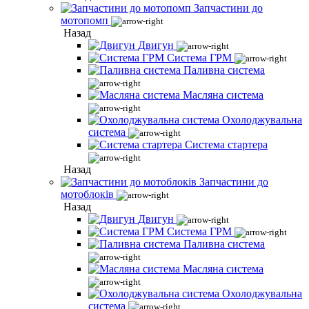
Запчастини до
мотопомп
Назад
Двигун
Система ГРМ
Паливна система
Масляна система
Охолоджувальна
система
Система стартера
Назад
Запчастини до
мотоблоків
Назад
Двигун
Система ГРМ
Паливна система
Масляна система
Охолоджувальна
система