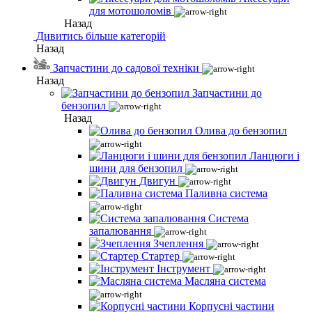
для мотошоломів
Назад
Дивитись більше категорій
Назад
Запчастини до садової техніки
Назад
Запчастини до
бензопил
Назад
Олива до бензопил
Ланцюги і
шини для бензопил
Двигун
Паливна система
Система
запалювання
Зчеплення
Стартер
Інструмент
Масляна система
Корпусні частини