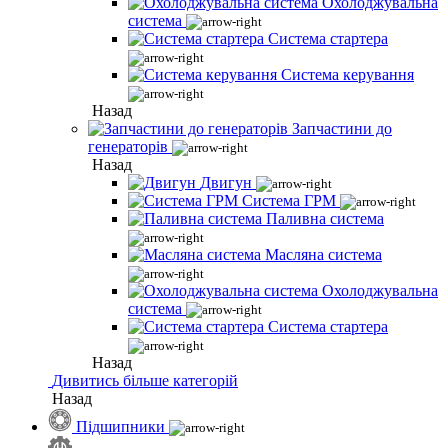
Охолоджувальна
система
Система стартера
Система керування
Назад
Запчастини до
генераторів
Назад
Двигун
Система ГРМ
Паливна система
Масляна система
Охолоджувальна
система
Система стартера
Назад
Дивитись більше категорій
Назад
Підшипники