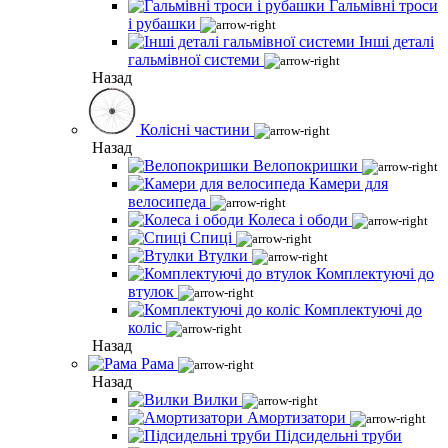
Гальмівні троси
і рубашки
Інші деталі
гальмівної системи
Назад
Колісні частини
Назад
Велопокришки
Камери для
велосипеда
Колеса і ободи
Спиці
Втулки
Комплектуючі до
втулок
Комплектуючі до
коліс
Назад
Рама
Назад
Вилки
Амортизатори
Підсидельні труби