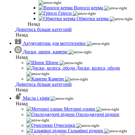
Виноси керма
Гріпси
Обмотки керма
Назад
Дивитись більше категорій
Назад
Акумулятори для мототехніки
Диски, шини, камери
Назад
Шини
Диски, колеса, ободи
Камери
Дивитись більше категорій
Назад
Масла і хімія
Назад
Моторні оливи
Охолоджуючі рідини
Очисники
Гальмівні рідини