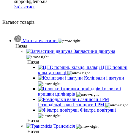
support@temo.ua
Зв’язатись
Каталог товарів
Мотозапчастини
Назад
Запчастини двигуна
Назад
ЦПГ, поршні,
кільця, пальці
Колінвали і шатуни
Головки і
кришки циліндрів
Розподільчі вали і ланцюги ГРМ
Фільтра повітряні
Назад
Трансмісія
Назад