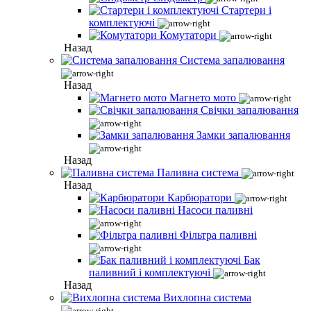
Стартери і
комплектуючі
Комутатори
Назад
Система запалювання
Назад
Магнето мото
Свічки запалювання
Замки запалювання
Назад
Паливна система
Назад
Карбюратори
Насоси паливні
Фільтра паливні
Бак
паливний і комплектуючі
Назад
Вихлопна система