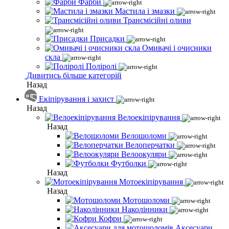
Фарби
Мастила і змазки
Трансмісійні оливи
Присадки
Омивачі і очисники
скла
Поліролі
Дивитись більше категорій
Назад
Екіпірування і захист
Назад
Велоекіпірування
Назад
Велошоломи
Велоперчатки
Велоокуляри
Футболки
Назад
Мотоекіпірування
Назад
Мотошоломи
Наколінники
Кофри
Аксесуари