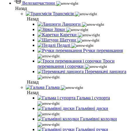
Велозапчастини
Назад
Трансмісія
Назад
Ланцюги
Зірки
Каретки
Шатуни
Педалі
Ручки перемикання
Троси
перемикання і сорочки
Перемикачі ланцюга
Назад
Гальма
Назад
Гальма і супорта
Гальмівні диски
Гальмівні колодки
Гальмівні ручки