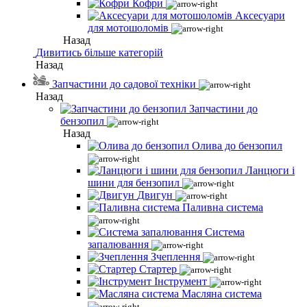
Кофри
Аксесуари
для мотошоломів
Назад
Дивитись більше категорій
Назад
Запчастини до садової техніки
Назад
Запчастини до
бензопил
Назад
Олива до бензопил
Ланцюги і
шини для бензопил
Двигун
Паливна система
Система
запалювання
Зчеплення
Стартер
Інструмент
Масляна система