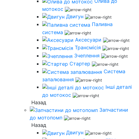
Олива до
мотокос
Двигун
Паливна
система
Аксесуари
Трансмісія
Зчеплення
Стартер
Система
запалювання
Інші деталі
до мотокос
Назад
Запчастини
до мотопомп
Назад
Двигун