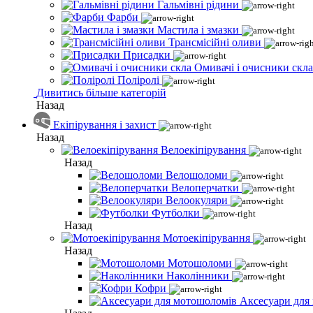
Гальмівні рідини
Фарби
Мастила і змазки
Трансмісійні оливи
Присадки
Омивачі і очисники скла
Поліролі
Дивитись більше категорій
Назад
Екіпірування і захист
Назад
Велоекіпірування
Назад
Велошоломи
Велоперчатки
Велоокуляри
Футболки
Назад
Мотоекіпірування
Назад
Мотошоломи
Наколінники
Кофри
Аксесуари для