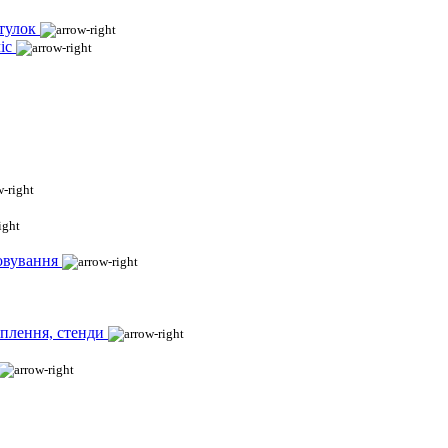
тулок
іс
овування
іплення, стенди