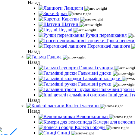
Назад
Ланцюги
Зірки
Каретки
Шатуни
Педалі
Ручки перемикання
Троси переми
Перемикачі ланцюга
Назад
Гальма
Назад
Гальма і супорта
Гальмівні диски
Гальмівні колодки
Гальмівні ручки
Гальмівні троси 
Інші деталі 
Назад
Колісні частини
Назад
Велопокришки
Камери для велосип
Колеса і ободи
Спиці