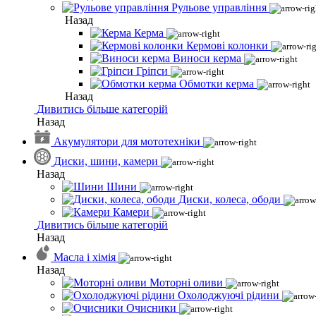
Рульове управління
Назад
Керма
Кермові колонки
Виноси керма
Гріпси
Обмотки керма
Назад
Дивитись більше категорій
Назад
Акумулятори для мототехніки
Диски, шини, камери
Назад
Шини
Диски, колеса, ободи
Камери
Дивитись більше категорій
Назад
Масла і хімія
Назад
Моторні оливи
Охолоджуючі рідини
Очисники