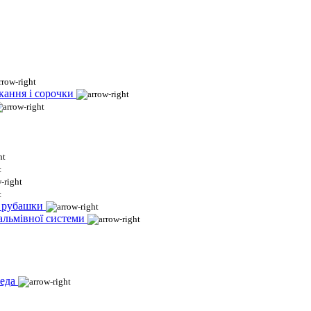
кання і сорочки
і рубашки
гальмівної системи
еда