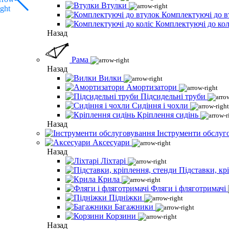
Втулки
Комплектуючі до в
Комплектуючі до кол
Назад
Рама
Назад
Вилки
Амортизатори
Підсидельні труби
Сидіння і чохли
Кріплення сидінь
Назад
Інструменти обслуг
Аксесуари
Назад
Ліхтарі
Підставки, кр
Крила
Фляги і фляготримачі
Підніжки
Багажники
Корзини
Назад