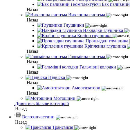
Бак паливний
Назад
Вихлопна система
Назад
Глушники
Накладки глушника
Коліно глушника
Прокладки глушника
Кріплення глушника
Назад
Гальмівна система
Назад
Гальмівні колодки
Назад
Підвіска
Назад
Амортизатори
Назад
Мотошини
Дивитись більше категорій
Назад
Велозапчастини
Назад
Трансмісія