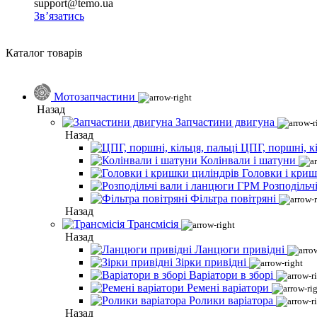
support@temo.ua
Зв’язатись
Каталог товарів
Мотозапчастини
Назад
Запчастини двигуна
Назад
ЦПГ, поршні, кі
Колінвали і шатуни
Головки і криш
Розподільч
Фільтра повітряні
Назад
Трансмісія
Назад
Ланцюги привідні
Зірки привідні
Варіатори в зборі
Ремені варіатори
Ролики варіатора
Назад