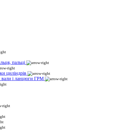
льця, пальці
ки циліндрів
і вали і ланцюги ГРМ