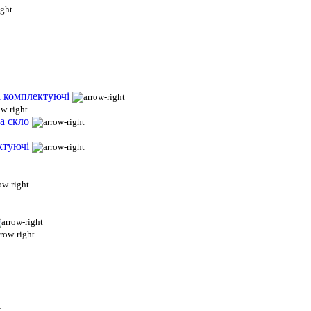
і комплектуючі
а скло
ктуючі