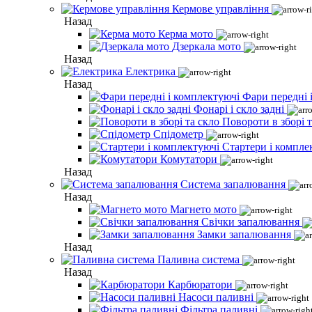
Кермове управління
Назад
Керма мото
Дзеркала мото
Назад
Електрика
Назад
Фари передні 
Фонарі і скло задні
Повороти в зборі т
Спідометр
Стартери і компле
Комутатори
Назад
Система запалювання
Назад
Магнето мото
Свічки запалювання
Замки запалювання
Назад
Паливна система
Назад
Карбюратори
Насоси паливні
Фільтра паливні