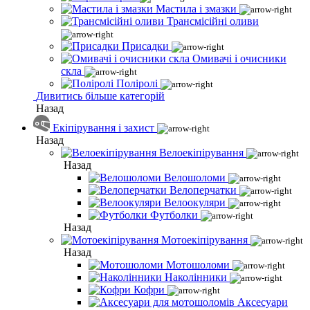
Мастила і змазки
Трансмісійні оливи
Присадки
Омивачі і очисники
скла
Поліролі
Дивитись більше категорій
Назад
Екіпірування і захист
Назад
Велоекіпірування
Назад
Велошоломи
Велоперчатки
Велоокуляри
Футболки
Назад
Мотоекіпірування
Назад
Мотошоломи
Наколінники
Кофри
Аксесуари