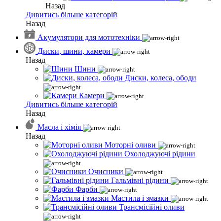
Назад
Дивитись більше категорій
Назад
Акумулятори для мототехніки
Диски, шини, камери
Назад
Шини
Диски, колеса, ободи
Камери
Дивитись більше категорій
Назад
Масла і хімія
Назад
Моторні оливи
Охолоджуючі рідини
Очисники
Гальмівні рідини
Фарби
Мастила і змазки
Трансмісійні оливи