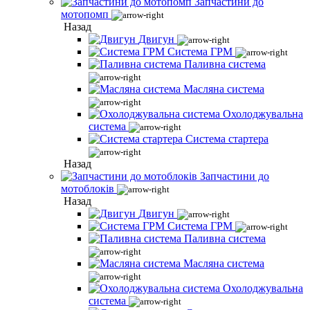
Запчастини до
мотопомп
Назад
Двигун
Система ГРМ
Паливна система
Масляна система
Охолоджувальна
система
Система стартера
Назад
Запчастини до
мотоблоків
Назад
Двигун
Система ГРМ
Паливна система
Масляна система
Охолоджувальна
система