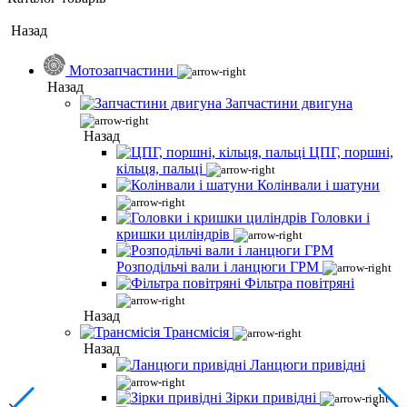
Назад
Мотозапчастини
Назад
Запчастини двигуна
Назад
ЦПГ, поршні,
кільця, пальці
Колінвали і шатуни
Головки і
кришки циліндрів
Розподільчі вали і ланцюги ГРМ
Фільтра повітряні
Назад
Трансмісія
Назад
Ланцюги привідні
Зірки привідні