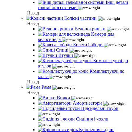
Інші деталі
гальмівної системи
Назад
Колісні частини
Назад
Велопокришки
Камери для
велосипеда
Колеса і ободи
Спиці
Втулки
Комплектуючі до
втулок
Комплектуючі до
коліс
Назад
Рама
Назад
Вилки
Амортизатори
Підсидельні труби
Сидіння і чохли
Кріплення сидінь