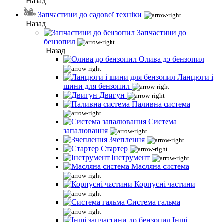
Назад
Запчастини до садової техніки
Назад
Запчастини до
бензопил
Назад
Олива до бензопил
Ланцюги і
шини для бензопил
Двигун
Паливна система
Система
запалювання
Зчеплення
Стартер
Інструмент
Масляна система
Корпусні частини
Система гальма
Інші