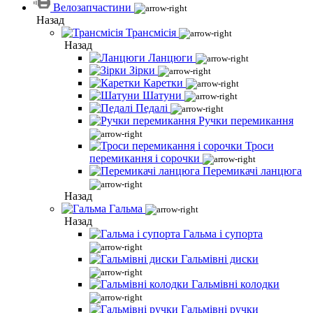
Велозапчастини
Назад
Трансмісія
Назад
Ланцюги
Зірки
Каретки
Шатуни
Педалі
Ручки перемикання
Троси
перемикання і сорочки
Перемикачі ланцюга
Назад
Гальма
Назад
Гальма і супорта
Гальмівні диски
Гальмівні колодки
Гальмівні ручки