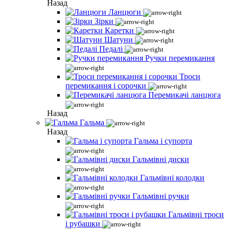
Назад
Ланцюги
Зірки
Каретки
Шатуни
Педалі
Ручки перемикання
Троси
перемикання і сорочки
Перемикачі ланцюга
Назад
Гальма
Назад
Гальма і супорта
Гальмівні диски
Гальмівні колодки
Гальмівні ручки
Гальмівні троси
і рубашки