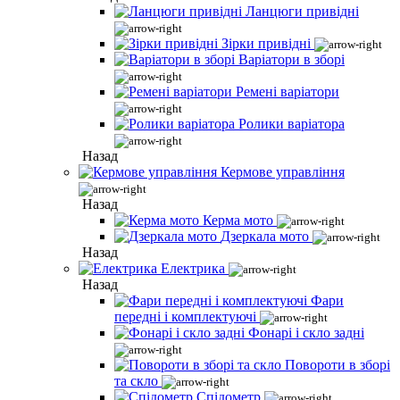
Ланцюги привідні
Зірки привідні
Варіатори в зборі
Ремені варіатори
Ролики варіатора
Назад
Кермове управління
Назад
Керма мото
Дзеркала мото
Назад
Електрика
Назад
Фари
передні і комплектуючі
Фонарі і скло задні
Повороти в зборі
та скло
Спідометр