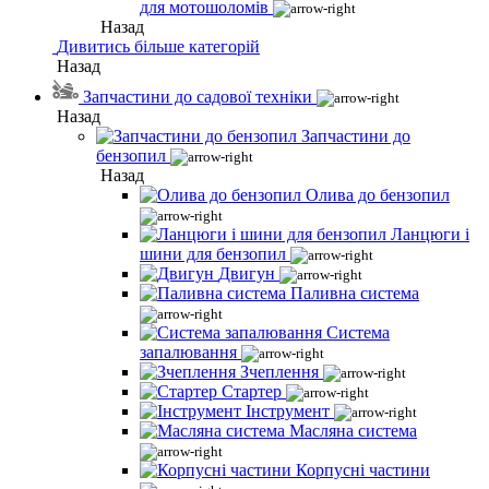
для мотошоломів
Назад
Дивитись більше категорій
Назад
Запчастини до садової техніки
Назад
Запчастини до
бензопил
Назад
Олива до бензопил
Ланцюги і
шини для бензопил
Двигун
Паливна система
Система
запалювання
Зчеплення
Стартер
Інструмент
Масляна система
Корпусні частини