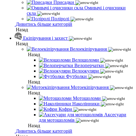
Присадки
Омивачі і очисники
скла
Поліролі
Дивитись більше категорій
Назад
Екіпірування і захист
Назад
Велоекіпірування
Назад
Велошоломи
Велоперчатки
Велоокуляри
Футболки
Назад
Мотоекіпірування
Назад
Мотошоломи
Наколінники
Кофри
Аксесуари
для мотошоломів
Назад
Дивитись більше категорій