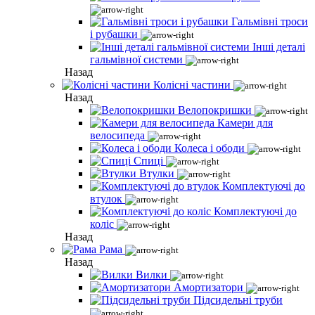
Гальмівні троси
і рубашки
Інші деталі
гальмівної системи
Назад
Колісні частини
Назад
Велопокришки
Камери для
велосипеда
Колеса і ободи
Спиці
Втулки
Комплектуючі до
втулок
Комплектуючі до
коліс
Назад
Рама
Назад
Вилки
Амортизатори
Підсидельні труби