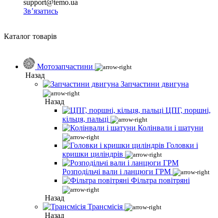
support@temo.ua
Зв’язатись
Каталог товарів
Мотозапчастини
Назад
Запчастини двигуна
Назад
ЦПГ, поршні,
кільця, пальці
Колінвали і шатуни
Головки і
кришки циліндрів
Розподільчі вали і ланцюги ГРМ
Фільтра повітряні
Назад
Трансмісія
Назад