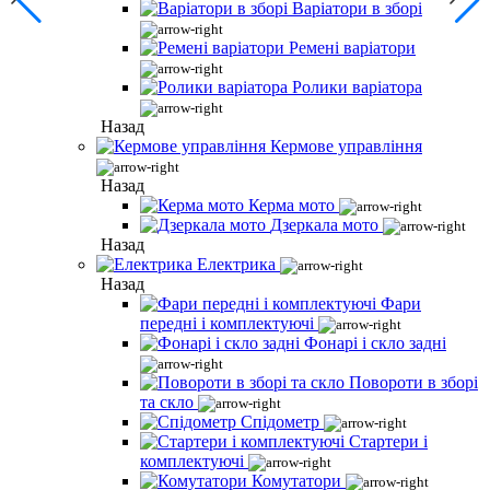
Варіатори в зборі
Ремені варіатори
Ролики варіатора
Назад
Кермове управління
Назад
Керма мото
Дзеркала мото
Назад
Електрика
Назад
Фари
передні і комплектуючі
Фонарі і скло задні
Повороти в зборі
та скло
Спідометр
Стартери і
комплектуючі
Комутатори