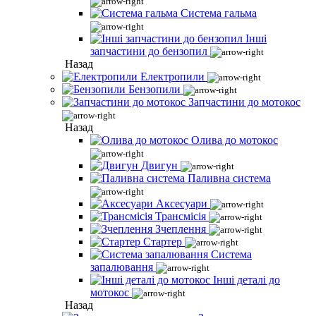
Система гальма
Інші
запчастини до бензопил
Назад
Електропили
Бензопили
Запчастини до мотокос
Назад
Олива до мотокос
Двигун
Паливна система
Аксесуари
Трансмісія
Зчеплення
Стартер
Система
запалювання
Інші деталі до
мотокос
Назад