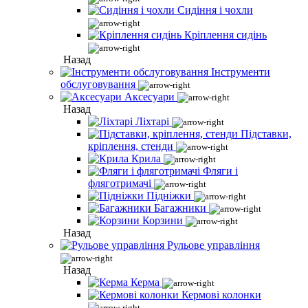
Сидіння і чохли
Кріплення сидінь
Назад
Інструменти
обслуговування
Аксесуари
Назад
Ліхтарі
Підставки,
кріплення, стенди
Крила
Фляги і
фляготримачі
Підніжки
Багажники
Корзини
Назад
Рульове управління
Назад
Керма
Кермові колонки