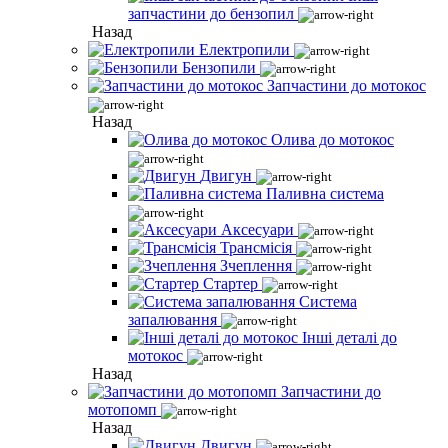
запчастини до бензопил
Назад
Електропили
Бензопили
Запчастини до мотокос
Назад
Олива до мотокос
Двигун
Паливна система
Аксесуари
Трансмісія
Зчеплення
Стартер
Система
запалювання
Інші деталі до
мотокос
Назад
Запчастини до
мотопомп
Назад
Двигун