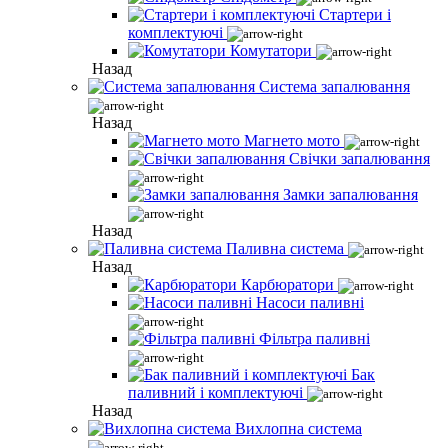
Стартери і
комплектуючі
Комутатори
Назад
Система запалювання
Назад
Магнето мото
Свічки запалювання
Замки запалювання
Назад
Паливна система
Назад
Карбюратори
Насоси паливні
Фільтра паливні
Бак
паливний і комплектуючі
Назад
Вихлопна система