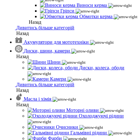
Виноси керма
Гріпси
Обмотки керма
Назад
Дивитись більше категорій
Назад
Акумулятори для мототехніки
Диски, шини, камери
Назад
Шини
Диски, колеса, ободи
Камери
Дивитись більше категорій
Назад
Масла і хімія
Назад
Моторні оливи
Охолоджуючі рідини
Очисники
Гальмівні рідини
Фарби