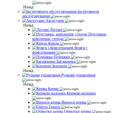
Назад
Інструменти
обслуговування
Аксесуари
Назад
Ліхтарі
Підставки,
кріплення, стенди
Крила
Фляги і
фляготримачі
Підніжки
Багажники
Корзини
Назад
Рульове управління
Назад
Керма
Кермові колонки
Виноси керма
Гріпси
Обмотки керма