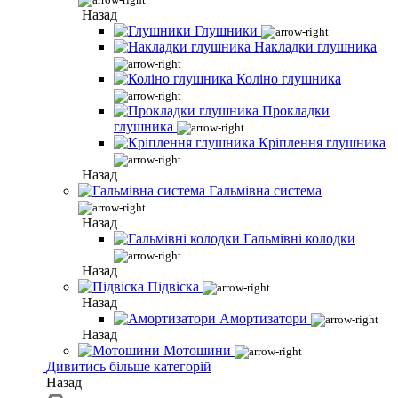
Назад
Глушники
Накладки глушника
Коліно глушника
Прокладки
глушника
Кріплення глушника
Назад
Гальмівна система
Назад
Гальмівні колодки
Назад
Підвіска
Назад
Амортизатори
Назад
Мотошини
Дивитись більше категорій
Назад