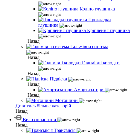
Коліно глушника
Прокладки
глушника
Кріплення глушника
Назад
Гальмівна система
Назад
Гальмівні колодки
Назад
Підвіска
Назад
Амортизатори
Назад
Мотошини
Дивитись більше категорій
Назад
Велозапчастини
Назад
Трансмісія