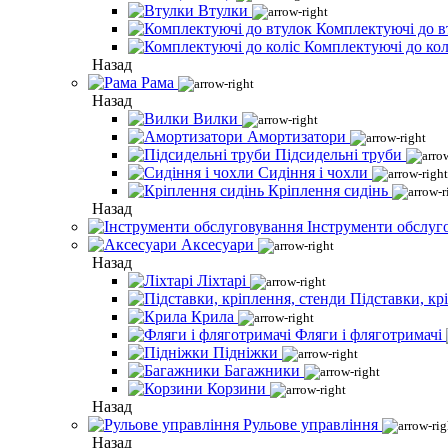
Втулки
Комплектуючі до в
Комплектуючі до кол
Назад
Рама
Назад
Вилки
Амортизатори
Підсидельні труби
Сидіння і чохли
Кріплення сидінь
Назад
Інструменти обслуг
Аксесуари
Назад
Ліхтарі
Підставки, кр
Крила
Фляги і фляготримачі
Підніжки
Багажники
Корзини
Назад
Рульове управління
Назад