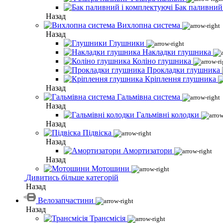
Бак паливний
Назад
Вихлопна система
Назад
Глушники
Накладки глушника
Коліно глушника
Прокладки глушника
Кріплення глушника
Назад
Гальмівна система
Назад
Гальмівні колодки
Назад
Підвіска
Назад
Амортизатори
Назад
Мотошини
Дивитись більше категорій
Назад
Велозапчастини
Назад
Трансмісія