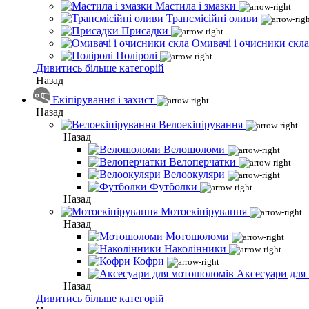
Мастила і змазки
Трансмісійні оливи
Присадки
Омивачі і очисники скла
Поліролі
Дивитись більше категорій
Назад
Екіпірування і захист
Назад
Велоекіпірування
Назад
Велошоломи
Велоперчатки
Велоокуляри
Футболки
Назад
Мотоекіпірування
Назад
Мотошоломи
Наколінники
Кофри
Аксесуари для
Назад
Дивитись більше категорій