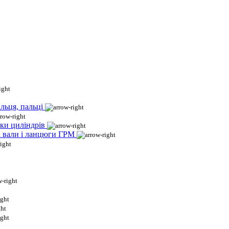
льця, пальці
ки циліндрів
і вали і ланцюги ГРМ