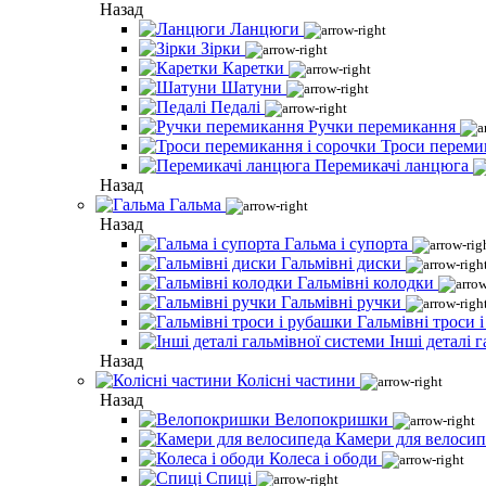
Назад
Ланцюги
Зірки
Каретки
Шатуни
Педалі
Ручки перемикання
Троси переми
Перемикачі ланцюга
Назад
Гальма
Назад
Гальма і супорта
Гальмівні диски
Гальмівні колодки
Гальмівні ручки
Гальмівні троси 
Інші деталі 
Назад
Колісні частини
Назад
Велопокришки
Камери для велосип
Колеса і ободи
Спиці