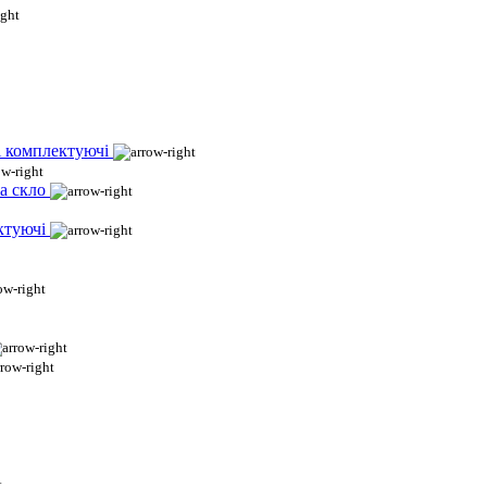
і комплектуючі
а скло
ктуючі