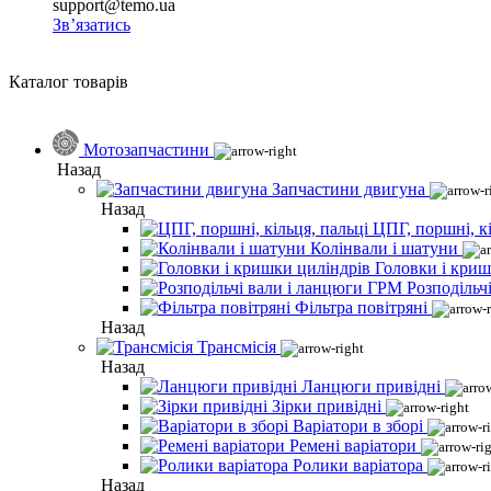
support@temo.ua
Зв’язатись
Каталог товарів
Мотозапчастини
Назад
Запчастини двигуна
Назад
ЦПГ, поршні, кі
Колінвали і шатуни
Головки і криш
Розподільч
Фільтра повітряні
Назад
Трансмісія
Назад
Ланцюги привідні
Зірки привідні
Варіатори в зборі
Ремені варіатори
Ролики варіатора
Назад