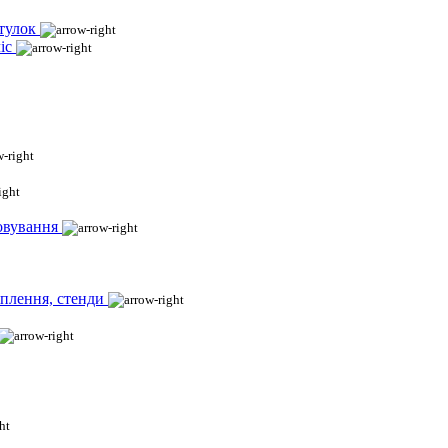
тулок
іс
овування
іплення, стенди