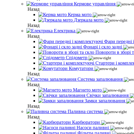
Кермове управління
Назад
Керма мото
Дзеркала мото
Назад
Електрика
Назад
Фари передні 
Фонарі і скло задні
Повороти в зборі т
Спідометр
Стартери і компле
Комутатори
Назад
Система запалювання
Назад
Магнето мото
Свічки запалювання
Замки запалювання
Назад
Паливна система
Назад
Карбюратори
Насоси паливні
Фільтра паливні