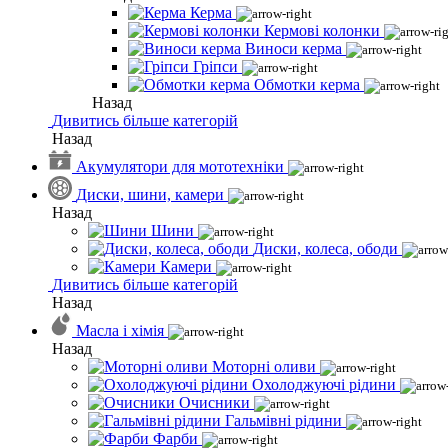
Керма
Кермові колонки
Виноси керма
Гріпси
Обмотки керма
Назад
Дивитись більше категорій
Назад
Акумулятори для мототехніки
Диски, шини, камери
Назад
Шини
Диски, колеса, ободи
Камери
Дивитись більше категорій
Назад
Масла і хімія
Назад
Моторні оливи
Охолоджуючі рідини
Очисники
Гальмівні рідини
Фарби