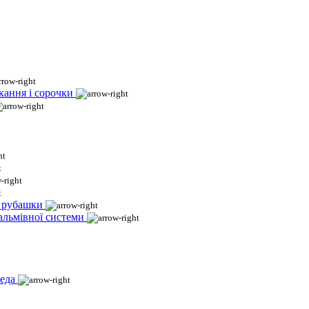
кання і сорочки
і рубашки
гальмівної системи
еда