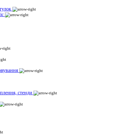
тулок
іс
овування
іплення, стенди