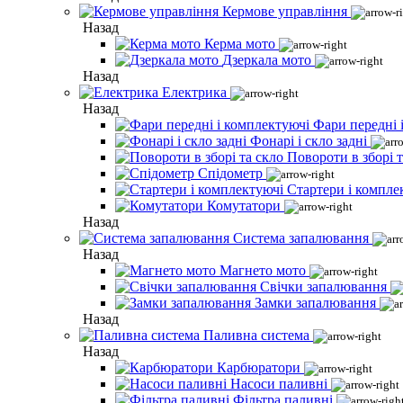
Кермове управління
Назад
Керма мото
Дзеркала мото
Назад
Електрика
Назад
Фари передні 
Фонарі і скло задні
Повороти в зборі т
Спідометр
Стартери і компле
Комутатори
Назад
Система запалювання
Назад
Магнето мото
Свічки запалювання
Замки запалювання
Назад
Паливна система
Назад
Карбюратори
Насоси паливні
Фільтра паливні