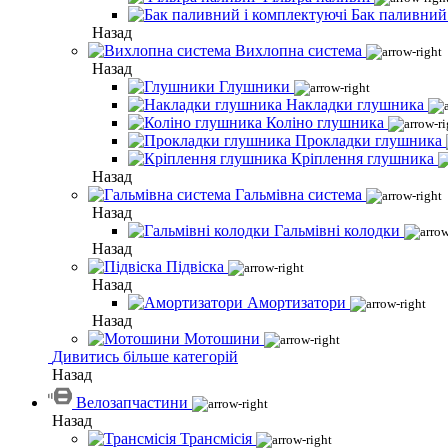
Бак паливний
Назад
Вихлопна система
Назад
Глушники
Накладки глушника
Коліно глушника
Прокладки глушника
Кріплення глушника
Назад
Гальмівна система
Назад
Гальмівні колодки
Назад
Підвіска
Назад
Амортизатори
Назад
Мотошини
Дивитись більше категорій
Назад
Велозапчастини
Назад
Трансмісія