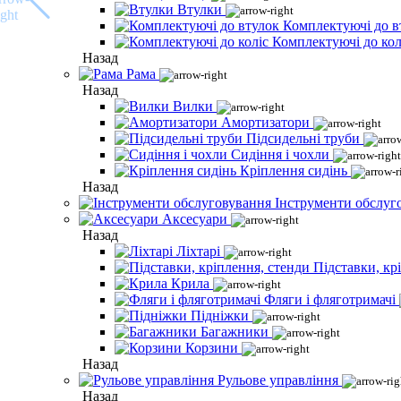
Втулки
Комплектуючі до в
Комплектуючі до кол
Назад
Рама
Назад
Вилки
Амортизатори
Підсидельні труби
Сидіння і чохли
Кріплення сидінь
Назад
Інструменти обслуг
Аксесуари
Назад
Ліхтарі
Підставки, кр
Крила
Фляги і фляготримачі
Підніжки
Багажники
Корзини
Назад
Рульове управління
Назад