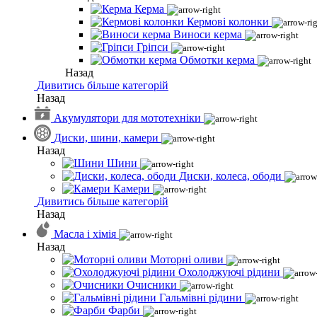
Керма
Кермові колонки
Виноси керма
Гріпси
Обмотки керма
Назад
Дивитись більше категорій
Назад
Акумулятори для мототехніки
Диски, шини, камери
Назад
Шини
Диски, колеса, ободи
Камери
Дивитись більше категорій
Назад
Масла і хімія
Назад
Моторні оливи
Охолоджуючі рідини
Очисники
Гальмівні рідини
Фарби