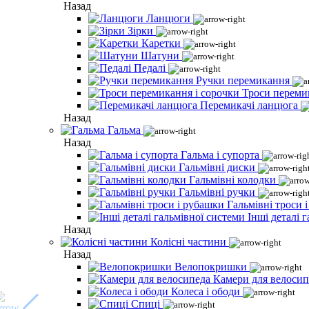
Назад
Ланцюги
Зірки
Каретки
Шатуни
Педалі
Ручки перемикання
Троси переми
Перемикачі ланцюга
Назад
Гальма
Назад
Гальма і супорта
Гальмівні диски
Гальмівні колодки
Гальмівні ручки
Гальмівні троси 
Інші деталі 
Назад
Колісні частини
Назад
Велопокришки
Камери для велосип
Колеса і ободи
Спиці