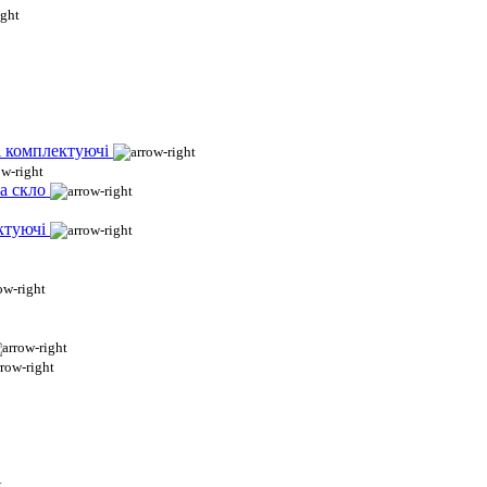
і комплектуючі
а скло
ктуючі