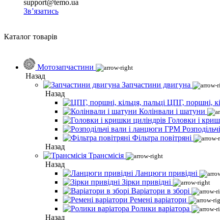
support@temo.ua
Зв’язатись
Каталог товарів
Мотозапчастини
Назад
Запчастини двигуна
Назад
ЦПГ, поршні, кі
Колінвали і шатуни
Головки і криш
Розподільч
Фільтра повітряні
Назад
Трансмісія
Назад
Ланцюги привідні
Зірки привідні
Варіатори в зборі
Ремені варіатори
Ролики варіатора
Назад