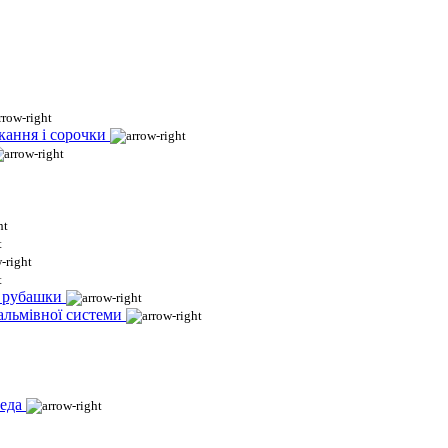
кання і сорочки
і рубашки
гальмівної системи
еда