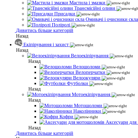
Мастила і змазки
Трансмісійні оливи
Присадки
Омивачі і очисники скла
Поліролі
Дивитись більше категорій
Назад
Екіпірування і захист
Назад
Велоекіпірування
Назад
Велошоломи
Велоперчатки
Велоокуляри
Футболки
Назад
Мотоекіпірування
Назад
Мотошоломи
Наколінники
Кофри
Аксесуари для
Назад
Дивитись більше категорій