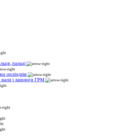
льця, пальці
ки циліндрів
і вали і ланцюги ГРМ