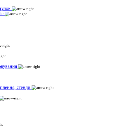
тулок
іс
овування
іплення, стенди