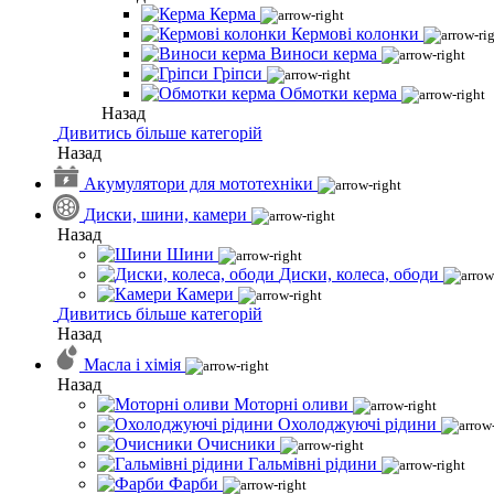
Керма
Кермові колонки
Виноси керма
Гріпси
Обмотки керма
Назад
Дивитись більше категорій
Назад
Акумулятори для мототехніки
Диски, шини, камери
Назад
Шини
Диски, колеса, ободи
Камери
Дивитись більше категорій
Назад
Масла і хімія
Назад
Моторні оливи
Охолоджуючі рідини
Очисники
Гальмівні рідини
Фарби