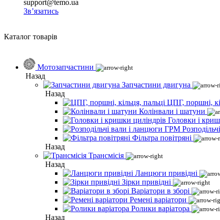
support@temo.ua
Зв’язатись
Каталог товарів
Мотозапчастини
Назад
Запчастини двигуна
Назад
ЦПГ, поршні, кі
Колінвали і шатуни
Головки і криш
Розподільч
Фільтра повітряні
Назад
Трансмісія
Назад
Ланцюги привідні
Зірки привідні
Варіатори в зборі
Ремені варіатори
Ролики варіатора
Назад