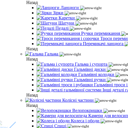
Назад
Ланцюги
Зірки
Каретки
Шатуни
Педалі
Ручки перемикання
Троси переми
Перемикачі ланцюга
Назад
Гальма
Назад
Гальма і супорта
Гальмівні диски
Гальмівні колодки
Гальмівні ручки
Гальмівні троси 
Інші деталі 
Назад
Колісні частини
Назад
Велопокришки
Камери для велосип
Колеса і ободи
Спиці