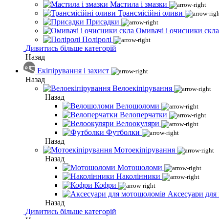
Мастила і змазки
Трансмісійні оливи
Присадки
Омивачі і очисники скла
Поліролі
Дивитись більше категорій
Назад
Екіпірування і захист
Назад
Велоекіпірування
Назад
Велошоломи
Велоперчатки
Велоокуляри
Футболки
Назад
Мотоекіпірування
Назад
Мотошоломи
Наколінники
Кофри
Аксесуари для
Назад
Дивитись більше категорій