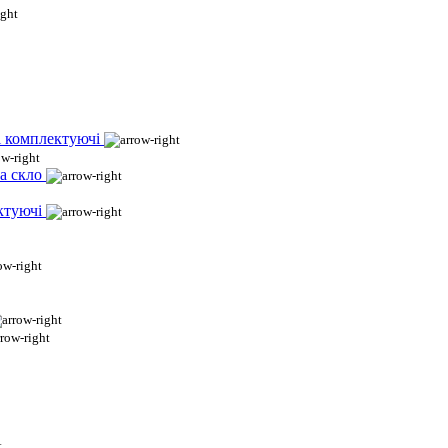
і комплектуючі
а скло
ктуючі