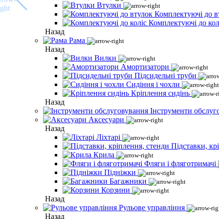
Втулки
Комплектуючі до в
Комплектуючі до кол
Назад
Рама
Назад
Вилки
Амортизатори
Підсидельні труби
Сидіння і чохли
Кріплення сидінь
Назад
Інструменти обслуг
Аксесуари
Назад
Ліхтарі
Підставки, кр
Крила
Фляги і фляготримачі
Підніжки
Багажники
Корзини
Назад
Рульове управління
Назад