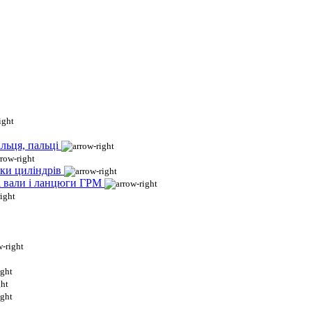
льця, пальці
ки циліндрів
і вали і ланцюги ГРМ