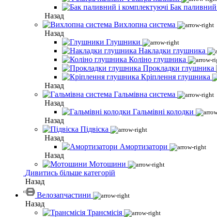
Бак паливний
Назад
Вихлопна система
Назад
Глушники
Накладки глушника
Коліно глушника
Прокладки глушника
Кріплення глушника
Назад
Гальмівна система
Назад
Гальмівні колодки
Назад
Підвіска
Назад
Амортизатори
Назад
Мотошини
Дивитись більше категорій
Назад
Велозапчастини
Назад
Трансмісія