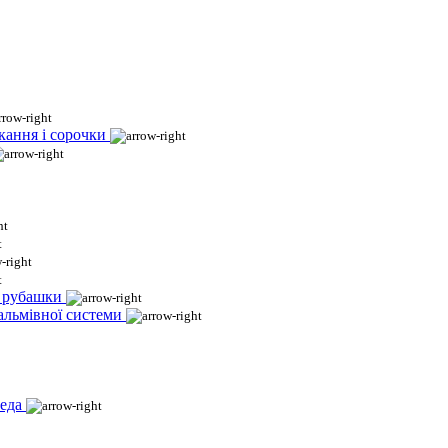
кання і сорочки
і рубашки
гальмівної системи
еда