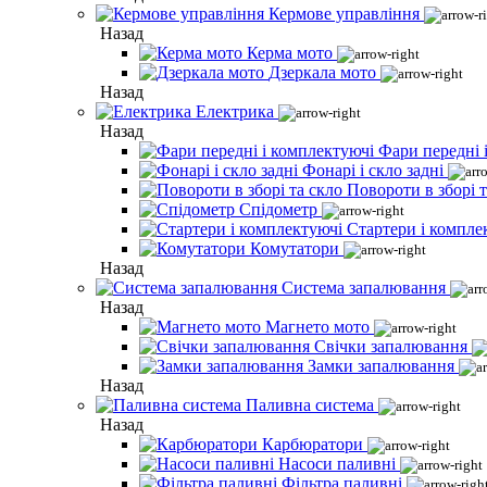
Кермове управління
Назад
Керма мото
Дзеркала мото
Назад
Електрика
Назад
Фари передні 
Фонарі і скло задні
Повороти в зборі т
Спідометр
Стартери і компле
Комутатори
Назад
Система запалювання
Назад
Магнето мото
Свічки запалювання
Замки запалювання
Назад
Паливна система
Назад
Карбюратори
Насоси паливні
Фільтра паливні