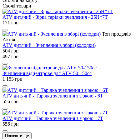
Оплата на карту
Схожі товари
ATV дитячий - Зірка тарілки зчеплення - 25H*7Т
171
грн
Топ продажів
Акція
ATV дитячий - Зчеплення в зборі (колодки)
504
грн
497
грн
Зчеплення відцентрове для ATV 50-150cc
1 153
грн
ATV дитячий - Тарілка зчеплення з зіркою - 6Т
556
грн
ATV дитячий - Тарілка зчеплення з зіркою - 7Т
556
грн
Показати ще