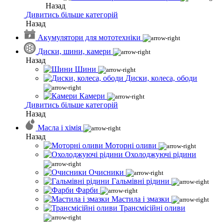
Назад
Дивитись більше категорій
Назад
Акумулятори для мототехніки
Диски, шини, камери
Назад
Шини
Диски, колеса, ободи
Камери
Дивитись більше категорій
Назад
Масла і хімія
Назад
Моторні оливи
Охолоджуючі рідини
Очисники
Гальмівні рідини
Фарби
Мастила і змазки
Трансмісійні оливи