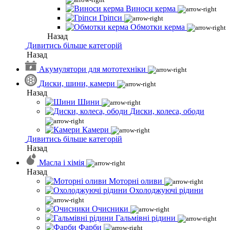
Виноси керма
Гріпси
Обмотки керма
Назад
Дивитись більше категорій
Назад
Акумулятори для мототехніки
Диски, шини, камери
Назад
Шини
Диски, колеса, ободи
Камери
Дивитись більше категорій
Назад
Масла і хімія
Назад
Моторні оливи
Охолоджуючі рідини
Очисники
Гальмівні рідини
Фарби