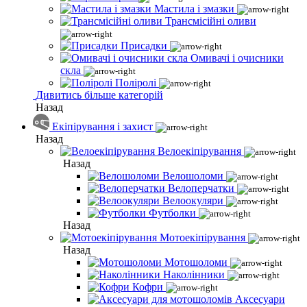
Мастила і змазки
Трансмісійні оливи
Присадки
Омивачі і очисники
скла
Поліролі
Дивитись більше категорій
Назад
Екіпірування і захист
Назад
Велоекіпірування
Назад
Велошоломи
Велоперчатки
Велоокуляри
Футболки
Назад
Мотоекіпірування
Назад
Мотошоломи
Наколінники
Кофри
Аксесуари