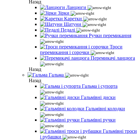
Назад
Ланцюги
Зірки
Каретки
Шатуни
Педалі
Ручки перемикання
Троси
перемикання і сорочки
Перемикачі ланцюга
Назад
Гальма
Назад
Гальма і супорта
Гальмівні диски
Гальмівні колодки
Гальмівні ручки
Гальмівні троси
і рубашки