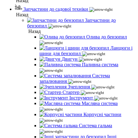
Назад
Запчастини до садової техніки
Назад
Запчастини до
бензопил
Назад
Олива до бензопил
Ланцюги і
шини для бензопил
Двигун
Паливна система
Система
запалювання
Зчеплення
Стартер
Інструмент
Масляна система
Корпусні частини
Система гальма
Інші