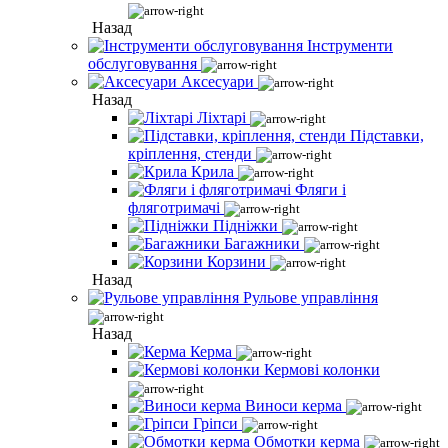
Назад
Інструменти
обслуговування
Аксесуари
Назад
Ліхтарі
Підставки,
кріплення, стенди
Крила
Фляги і
фляготримачі
Підніжки
Багажники
Корзини
Назад
Рульове управління
Назад
Керма
Кермові колонки
Виноси керма
Гріпси
Обмотки керма