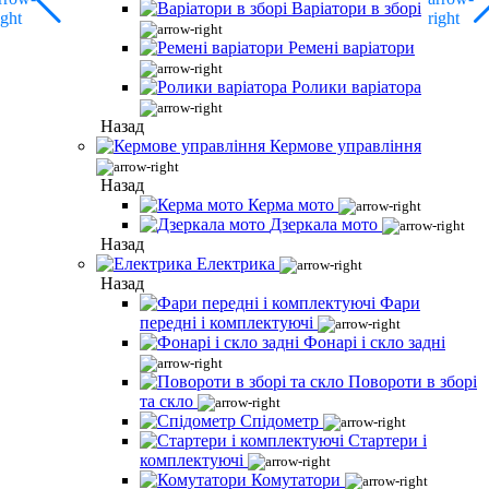
Варіатори в зборі
Ремені варіатори
Ролики варіатора
Назад
Кермове управління
Назад
Керма мото
Дзеркала мото
Назад
Електрика
Назад
Фари
передні і комплектуючі
Фонарі і скло задні
Повороти в зборі
та скло
Спідометр
Стартери і
комплектуючі
Комутатори