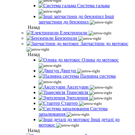
Система гальма
Інші
запчастини до бензопил
Назад
Електропили
Бензопили
Запчастини до мотокос
Назад
Олива до мотокос
Двигун
Паливна система
Аксесуари
Трансмісія
Зчеплення
Стартер
Система
запалювання
Інші деталі до
мотокос
Назад