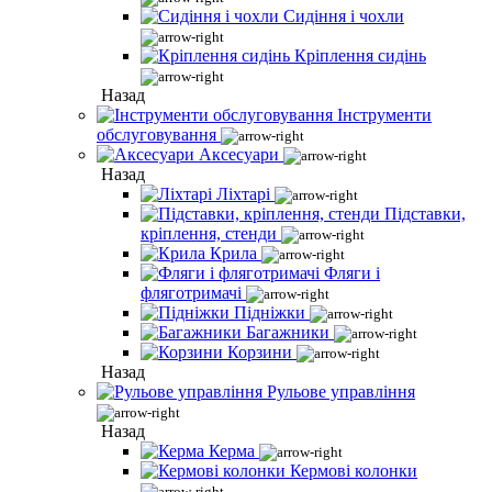
Сидіння і чохли
Кріплення сидінь
Назад
Інструменти
обслуговування
Аксесуари
Назад
Ліхтарі
Підставки,
кріплення, стенди
Крила
Фляги і
фляготримачі
Підніжки
Багажники
Корзини
Назад
Рульове управління
Назад
Керма
Кермові колонки