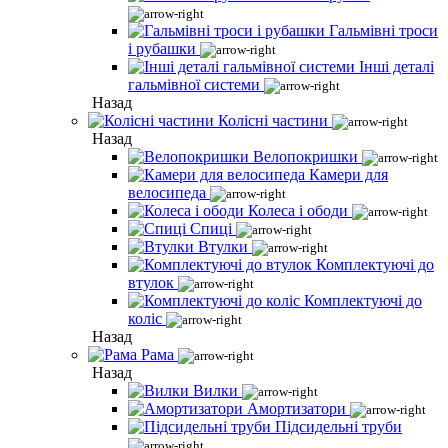
Гальмівні троси
і рубашки
Інші деталі
гальмівної системи
Назад
Колісні частини
Назад
Велопокришки
Камери для
велосипеда
Колеса і ободи
Спиці
Втулки
Комплектуючі до
втулок
Комплектуючі до
коліс
Назад
Рама
Назад
Вилки
Амортизатори
Підсидельні труби