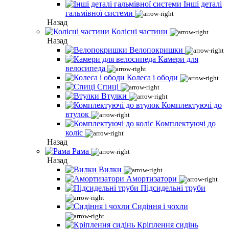
Інші деталі
гальмівної системи
Назад
Колісні частини
Назад
Велопокришки
Камери для
велосипеда
Колеса і ободи
Спиці
Втулки
Комплектуючі до
втулок
Комплектуючі до
коліс
Назад
Рама
Назад
Вилки
Амортизатори
Підсидельні труби
Сидіння і чохли
Кріплення сидінь