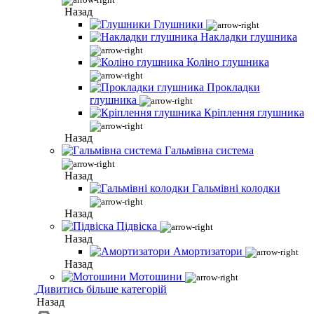
Назад
Глушники
Накладки глушника
Коліно глушника
Прокладки
глушника
Кріплення глушника
Назад
Гальмівна система
Назад
Гальмівні колодки
Назад
Підвіска
Назад
Амортизатори
Назад
Мотошини
Дивитись більше категорій
Назад