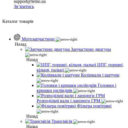
support@temo.ua
Зв’язатись
Каталог товарів
Мотозапчастини
Назад
Запчастини двигуна
Назад
ЦПГ, поршні,
кільця, пальці
Колінвали і шатуни
Головки і
кришки циліндрів
Розподільчі вали і ланцюги ГРМ
Фільтра повітряні
Назад
Трансмісія
Назад