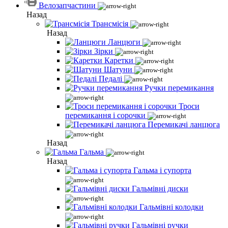
Велозапчастини
Назад
Трансмісія
Назад
Ланцюги
Зірки
Каретки
Шатуни
Педалі
Ручки перемикання
Троси
перемикання і сорочки
Перемикачі ланцюга
Назад
Гальма
Назад
Гальма і супорта
Гальмівні диски
Гальмівні колодки
Гальмівні ручки