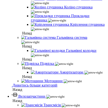
Коліно глушника
Прокладки
глушника
Кріплення глушника
Назад
Гальмівна система
Назад
Гальмівні колодки
Назад
Підвіска
Назад
Амортизатори
Назад
Мотошини
Дивитись більше категорій
Назад
Велозапчастини
Назад
Трансмісія