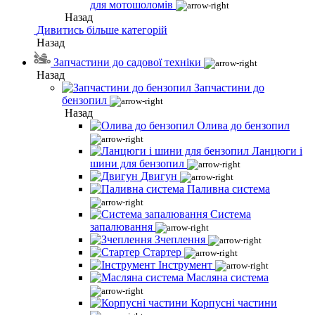
для мотошоломів
Назад
Дивитись більше категорій
Назад
Запчастини до садової техніки
Назад
Запчастини до
бензопил
Назад
Олива до бензопил
Ланцюги і
шини для бензопил
Двигун
Паливна система
Система
запалювання
Зчеплення
Стартер
Інструмент
Масляна система
Корпусні частини