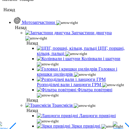
Назад
Мотозапчастини
Назад
Запчастини двигуна
Назад
ЦПГ, поршні,
кільця, пальці
Колінвали і шатуни
Головки і
кришки циліндрів
Розподільчі вали і ланцюги ГРМ
Фільтра повітряні
Назад
Трансмісія
Назад
Ланцюги привідні
Зірки привідні