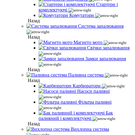
Стартери і
комплектуючі
Комутатори
Назад
Система запалювання
Назад
Магнето мото
Свічки запалювання
Замки запалювання
Назад
Паливна система
Назад
Карбюратори
Насоси паливні
Фільтра паливні
Бак
паливний і комплектуючі
Назад
Вихлопна система