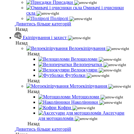
Присадки
Омивачі і очисники
скла
Поліролі
Дивитись більше категорій
Назад
Екіпірування і захист
Назад
Велоекіпірування
Назад
Велошоломи
Велоперчатки
Велоокуляри
Футболки
Назад
Мотоекіпірування
Назад
Мотошоломи
Наколінники
Кофри
Аксесуари
для мотошоломів
Назад
Дивитись більше категорій