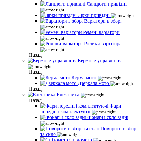
Ланцюги привідні
Зірки привідні
Варіатори в зборі
Ремені варіатори
Ролики варіатора
Назад
Кермове управління
Назад
Керма мото
Дзеркала мото
Назад
Електрика
Назад
Фари
передні і комплектуючі
Фонарі і скло задні
Повороти в зборі
та скло
Спідометр