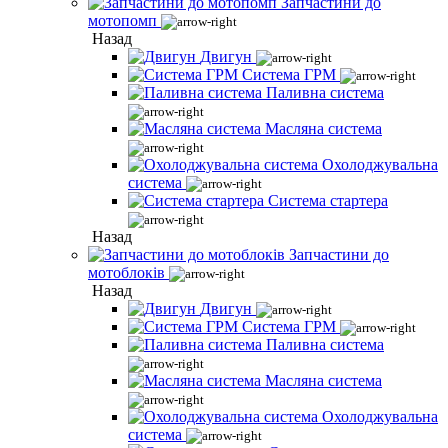
Запчастини до
мотопомп
Назад
Двигун
Система ГРМ
Паливна система
Масляна система
Охолоджувальна
система
Система стартера
Назад
Запчастини до
мотоблоків
Назад
Двигун
Система ГРМ
Паливна система
Масляна система
Охолоджувальна
система