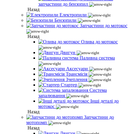
запчастини до бензопил
Назад
Електропили
Бензопили
Запчастини до мотокос
Назад
Олива до мотокос
Двигун
Паливна система
Аксесуари
Трансмісія
Зчеплення
Стартер
Система
запалювання
Інші деталі до
мотокос
Назад
Запчастини до
мотопомп
Назад
Двигун