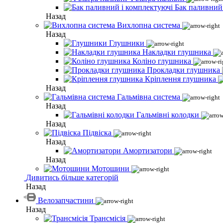
Бак паливний
Назад
Вихлопна система
Назад
Глушники
Накладки глушника
Коліно глушника
Прокладки глушника
Кріплення глушника
Назад
Гальмівна система
Назад
Гальмівні колодки
Назад
Підвіска
Назад
Амортизатори
Назад
Мотошини
Дивитись більше категорій
Назад
Велозапчастини
Назад
Трансмісія