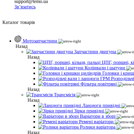
support@temo.ua
Зв’язатись
Каталог товарів
Мотозапчастини
Назад
Запчастини двигуна
Назад
ЦПГ, поршні, кі
Колінвали і шатуни
Головки і криш
Розподільч
Фільтра повітряні
Назад
Трансмісія
Назад
Ланцюги привідні
Зірки привідні
Варіатори в зборі
Ремені варіатори
Ролики варіатора
Назад