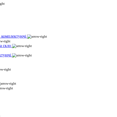
і комплектуючі
а скло
ктуючі