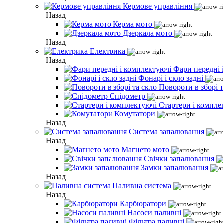
Кермове управління
Назад
Керма мото
Дзеркала мото
Назад
Електрика
Назад
Фари передні 
Фонарі і скло задні
Повороти в зборі т
Спідометр
Стартери і компле
Комутатори
Назад
Система запалювання
Назад
Магнето мото
Свічки запалювання
Замки запалювання
Назад
Паливна система
Назад
Карбюратори
Насоси паливні
Фільтра паливні