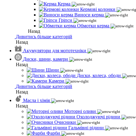
Керма
Кермові колонки
Виноси керма
Гріпси
Обмотки керма
Назад
Дивитись більше категорій
Назад
Акумулятори для мототехніки
Диски, шини, камери
Назад
Шини
Диски, колеса, ободи
Камери
Дивитись більше категорій
Назад
Масла і хімія
Назад
Моторні оливи
Охолоджуючі рідини
Очисники
Гальмівні рідини
Фарби