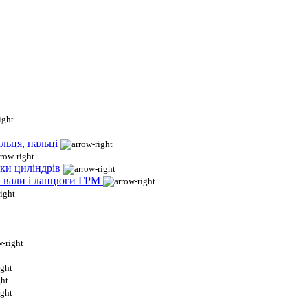
льця, пальці
ки циліндрів
і вали і ланцюги ГРМ