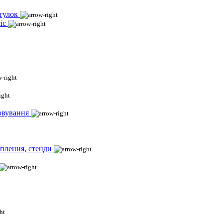
тулок
іс
овування
іплення, стенди