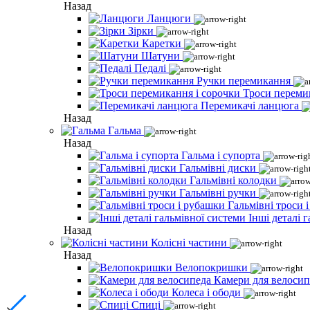
Назад
Ланцюги
Зірки
Каретки
Шатуни
Педалі
Ручки перемикання
Троси переми
Перемикачі ланцюга
Назад
Гальма
Назад
Гальма і супорта
Гальмівні диски
Гальмівні колодки
Гальмівні ручки
Гальмівні троси 
Інші деталі 
Назад
Колісні частини
Назад
Велопокришки
Камери для велосип
Колеса і ободи
Спиці