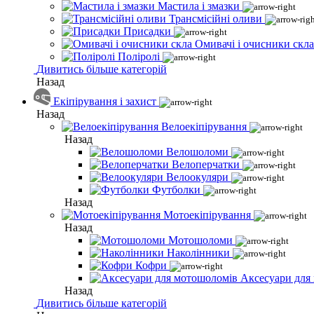
Мастила і змазки
Трансмісійні оливи
Присадки
Омивачі і очисники скла
Поліролі
Дивитись більше категорій
Назад
Екіпірування і захист
Назад
Велоекіпірування
Назад
Велошоломи
Велоперчатки
Велоокуляри
Футболки
Назад
Мотоекіпірування
Назад
Мотошоломи
Наколінники
Кофри
Аксесуари для
Назад
Дивитись більше категорій