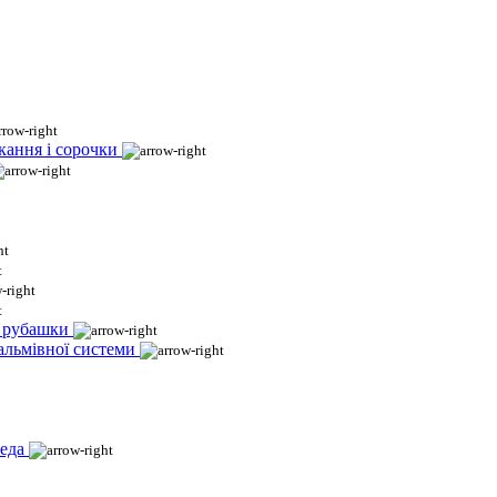
кання і сорочки
і рубашки
гальмівної системи
еда