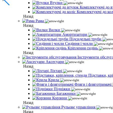
Втулки
Комплектуючі до в
Комплектуючі до кол
Назад
Рама
Назад
Вилки
Амортизатори
Підсидельні труби
Сидіння і чохли
Кріплення сидінь
Назад
Інструменти обслуг
Аксесуари
Назад
Ліхтарі
Підставки, кр
Крила
Фляги і фляготримачі
Підніжки
Багажники
Корзини
Назад
Рульове управління
Назад