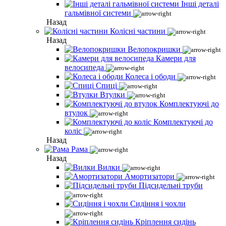
Інші деталі
гальмівної системи
Назад
Колісні частини
Назад
Велопокришки
Камери для
велосипеда
Колеса і ободи
Спиці
Втулки
Комплектуючі до
втулок
Комплектуючі до
коліс
Назад
Рама
Назад
Вилки
Амортизатори
Підсидельні труби
Сидіння і чохли
Кріплення сидінь