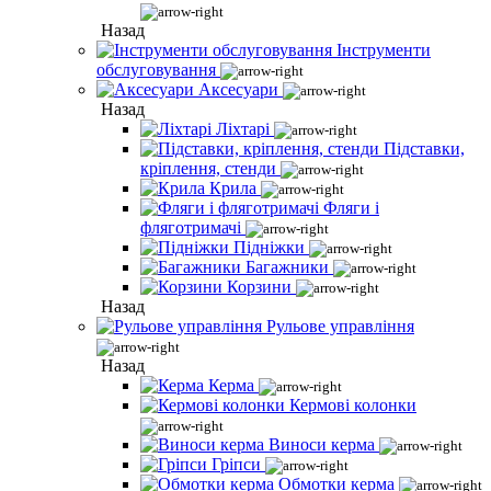
Назад
Інструменти
обслуговування
Аксесуари
Назад
Ліхтарі
Підставки,
кріплення, стенди
Крила
Фляги і
фляготримачі
Підніжки
Багажники
Корзини
Назад
Рульове управління
Назад
Керма
Кермові колонки
Виноси керма
Гріпси
Обмотки керма