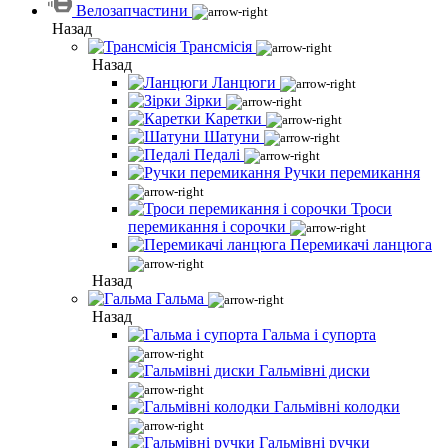
Велозапчастини
Назад
Трансмісія
Назад
Ланцюги
Зірки
Каретки
Шатуни
Педалі
Ручки перемикання
Троси
перемикання і сорочки
Перемикачі ланцюга
Назад
Гальма
Назад
Гальма і супорта
Гальмівні диски
Гальмівні колодки
Гальмівні ручки