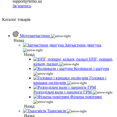
support@temo.ua
Зв’язатись
Каталог товарів
Мотозапчастини
Назад
Запчастини двигуна
Назад
ЦПГ, поршні,
кільця, пальці
Колінвали і шатуни
Головки і
кришки циліндрів
Розподільчі вали і ланцюги ГРМ
Фільтра повітряні
Назад
Трансмісія
Назад