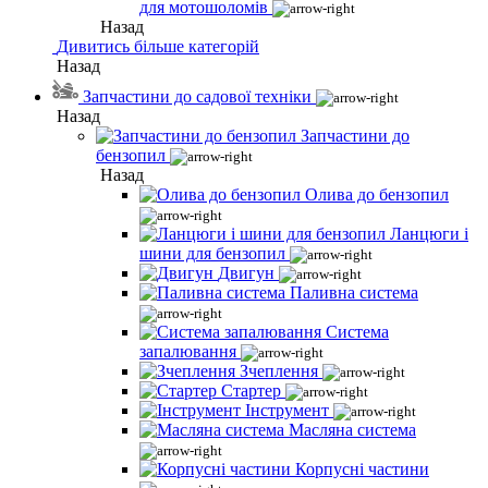
для мотошоломів
Назад
Дивитись більше категорій
Назад
Запчастини до садової техніки
Назад
Запчастини до
бензопил
Назад
Олива до бензопил
Ланцюги і
шини для бензопил
Двигун
Паливна система
Система
запалювання
Зчеплення
Стартер
Інструмент
Масляна система
Корпусні частини