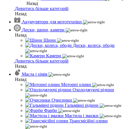
Назад
Дивитись більше категорій
Назад
Акумулятори для мототехніки
Диски, шини, камери
Назад
Шини
Диски, колеса, ободи
Камери
Дивитись більше категорій
Назад
Масла і хімія
Назад
Моторні оливи
Охолоджуючі рідини
Очисники
Гальмівні рідини
Фарби
Мастила і змазки
Трансмісійні оливи