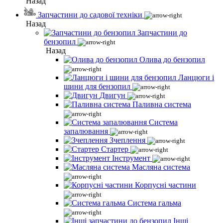
Назад
Запчастини до садової техніки
Назад
Запчастини до
бензопил
Назад
Олива до бензопил
Ланцюги і
шини для бензопил
Двигун
Паливна система
Система
запалювання
Зчеплення
Стартер
Інструмент
Масляна система
Корпусні частини
Система гальма
Інші