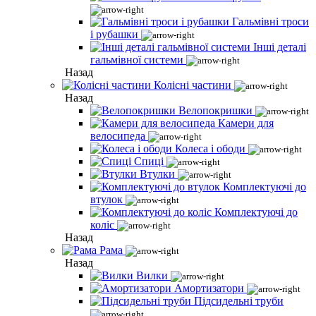
Гальмівні троси
і рубашки
Інші деталі
гальмівної системи
Назад
Колісні частини
Назад
Велопокришки
Камери для
велосипеда
Колеса і ободи
Спиці
Втулки
Комплектуючі до
втулок
Комплектуючі до
коліс
Назад
Рама
Назад
Вилки
Амортизатори
Підсидельні труби