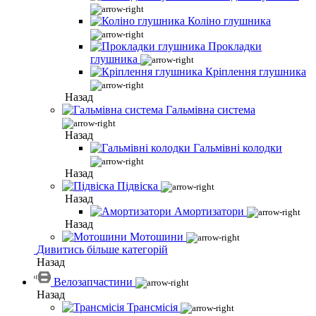
Коліно глушника
Прокладки
глушника
Кріплення глушника
Назад
Гальмівна система
Назад
Гальмівні колодки
Назад
Підвіска
Назад
Амортизатори
Назад
Мотошини
Дивитись більше категорій
Назад
Велозапчастини
Назад
Трансмісія