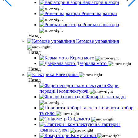
Варіатори в зборі
Ремені варіатори
Ролики варіатора
Назад
Кермове управління
Назад
Керма мото
Дзеркала мото
Назад
Електрика
Назад
Фари
передні і комплектуючі
Фонарі і скло задні
Повороти в зборі
та скло
Спідометр
Стартери і
комплектуючі
Комутатори