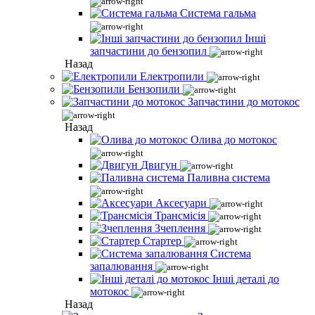
Система гальма
Інші
запчастини до бензопил
Назад
Електропили
Бензопили
Запчастини до мотокос
Назад
Олива до мотокос
Двигун
Паливна система
Аксесуари
Трансмісія
Зчеплення
Стартер
Система
запалювання
Інші деталі до
мотокос
Назад