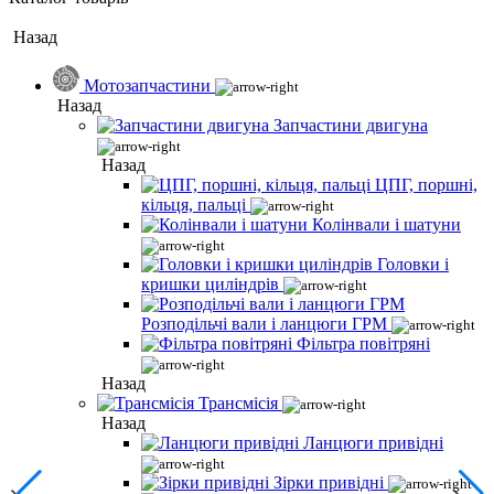
Назад
Мотозапчастини
Назад
Запчастини двигуна
Назад
ЦПГ, поршні,
кільця, пальці
Колінвали і шатуни
Головки і
кришки циліндрів
Розподільчі вали і ланцюги ГРМ
Фільтра повітряні
Назад
Трансмісія
Назад
Ланцюги привідні
Зірки привідні