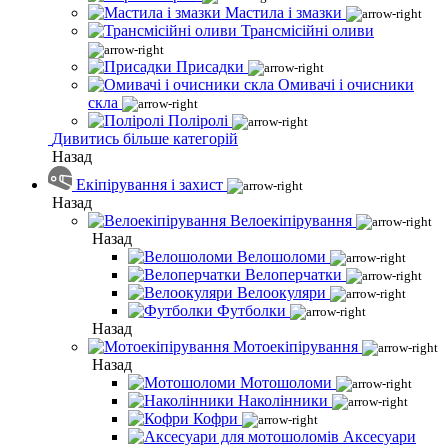
Мастила і змазки
Трансмісійні оливи
Присадки
Омивачі і очисники
скла
Поліролі
Дивитись більше категорій
Назад
Екіпірування і захист
Назад
Велоекіпірування
Назад
Велошоломи
Велоперчатки
Велоокуляри
Футболки
Назад
Мотоекіпірування
Назад
Мотошоломи
Наколінники
Кофри
Аксесуари