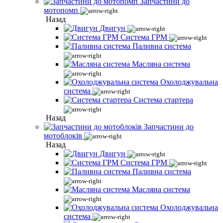
Запчастини до
мотопомп
Назад
Двигун
Система ГРМ
Паливна система
Масляна система
Охолоджувальна
система
Система стартера
Назад
Запчастини до
мотоблоків
Назад
Двигун
Система ГРМ
Паливна система
Масляна система
Охолоджувальна
система