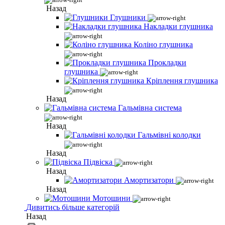
Назад
Глушники
Накладки глушника
Коліно глушника
Прокладки
глушника
Кріплення глушника
Назад
Гальмівна система
Назад
Гальмівні колодки
Назад
Підвіска
Назад
Амортизатори
Назад
Мотошини
Дивитись більше категорій
Назад