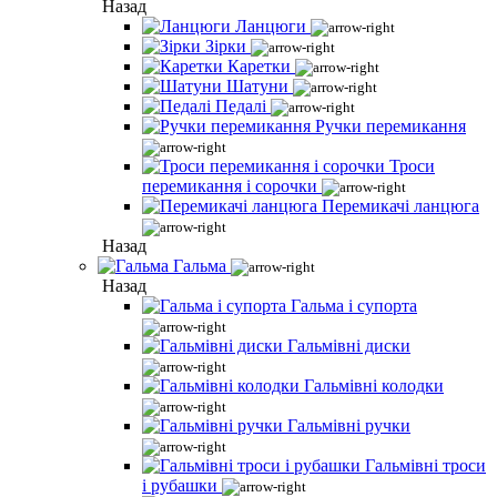
Назад
Ланцюги
Зірки
Каретки
Шатуни
Педалі
Ручки перемикання
Троси
перемикання і сорочки
Перемикачі ланцюга
Назад
Гальма
Назад
Гальма і супорта
Гальмівні диски
Гальмівні колодки
Гальмівні ручки
Гальмівні троси
і рубашки