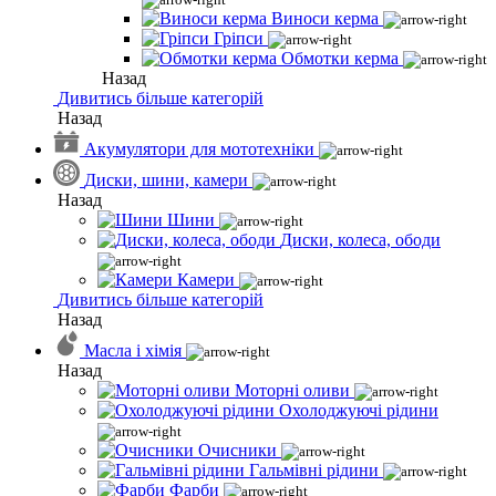
Виноси керма
Гріпси
Обмотки керма
Назад
Дивитись більше категорій
Назад
Акумулятори для мототехніки
Диски, шини, камери
Назад
Шини
Диски, колеса, ободи
Камери
Дивитись більше категорій
Назад
Масла і хімія
Назад
Моторні оливи
Охолоджуючі рідини
Очисники
Гальмівні рідини
Фарби