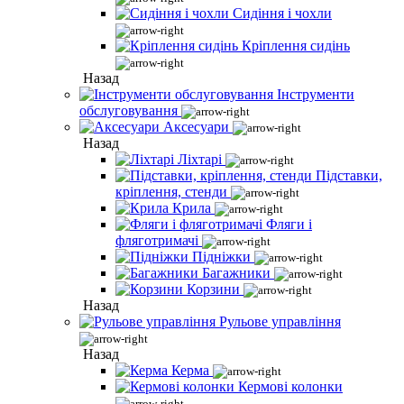
Сидіння і чохли
Кріплення сидінь
Назад
Інструменти
обслуговування
Аксесуари
Назад
Ліхтарі
Підставки,
кріплення, стенди
Крила
Фляги і
фляготримачі
Підніжки
Багажники
Корзини
Назад
Рульове управління
Назад
Керма
Кермові колонки