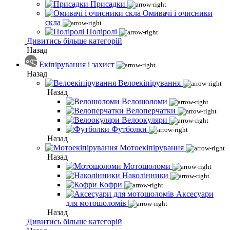
Присадки
Омивачі і очисники
скла
Поліролі
Дивитись більше категорій
Назад
Екіпірування і захист
Назад
Велоекіпірування
Назад
Велошоломи
Велоперчатки
Велоокуляри
Футболки
Назад
Мотоекіпірування
Назад
Мотошоломи
Наколінники
Кофри
Аксесуари
для мотошоломів
Назад
Дивитись більше категорій