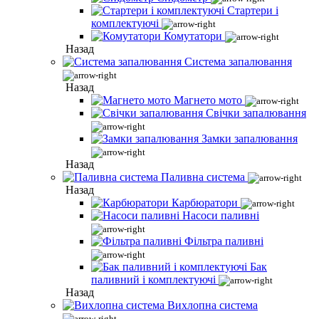
Стартери і
комплектуючі
Комутатори
Назад
Система запалювання
Назад
Магнето мото
Свічки запалювання
Замки запалювання
Назад
Паливна система
Назад
Карбюратори
Насоси паливні
Фільтра паливні
Бак
паливний і комплектуючі
Назад
Вихлопна система