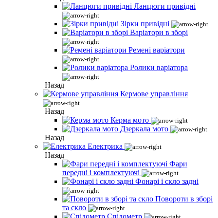
Ланцюги привідні
Зірки привідні
Варіатори в зборі
Ремені варіатори
Ролики варіатора
Назад
Кермове управління
Назад
Керма мото
Дзеркала мото
Назад
Електрика
Назад
Фари
передні і комплектуючі
Фонарі і скло задні
Повороти в зборі
та скло
Спідометр