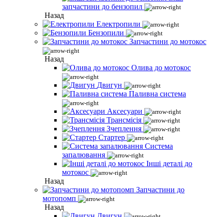
запчастини до бензопил
Назад
Електропили
Бензопили
Запчастини до мотокос
Назад
Олива до мотокос
Двигун
Паливна система
Аксесуари
Трансмісія
Зчеплення
Стартер
Система
запалювання
Інші деталі до
мотокос
Назад
Запчастини до
мотопомп
Назад
Двигун